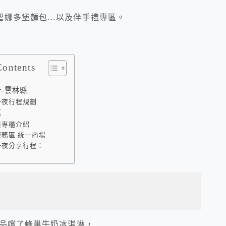
聖娜多堡麵包…以及伴手禮專區。
Contents
-雲林縣
一夜行程規劃
區
與專櫃介紹
務區 統一商場
一夜分享行程：
品嚐了蜂巢牛奶冰淇淋，