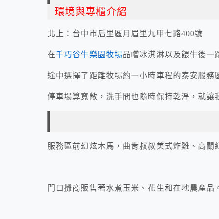
環境與專櫃介紹
北上：台中市后里區月眉里九甲七路400號
在
千巧谷牛樂園牧場
品嚐冰淇淋以及餵牛後一
途中選擇了距離牧場約一小時車程的泰安服務區
停車場算寬敞，洗手間也隨時保持乾淨，就讓
服務區前幻炫木馬，曲肯叔叔美式炸雞、高關
門口攤商販售著水煮玉米、花生和在地農產品