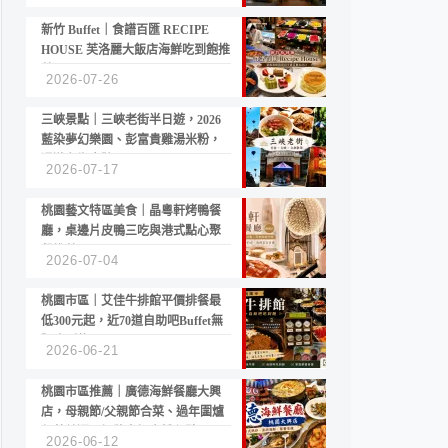
新竹 Buffet｜食譜百匯 RECIPE
HOUSE 芙洛麗大飯店海鮮吃到飽推
薦
2026-07-26
三峽景點｜三峽老街半日遊，2026
藍染夢幻樂園、彭富貴雞湯米粉，
漫遊老街古蹟
2026-07-17
桃園藝文特區美食｜晶粵軒烤鴨餐
廳，桌邊片皮鴨三吃與港式點心聚
餐推薦
2026-07-04
桃園市區｜艾佳牛排館平價排餐最
低300元起，近70道自助吧Buffet無
限吃到飽
2026-06-21
桃園市區推薦｜廣德海鮮餐廳大興
店，母親節/父親節合菜、過年圍爐
年菜首選，招牌白鯧米粉必點
2026-06-12