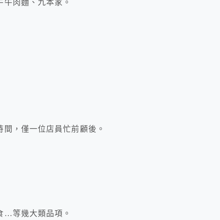
牛牛肉麵、九本家。
時間，僅一位店員忙前顧後。
食…等幾大類品項。