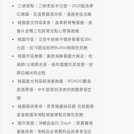
三峽景點｜三峽老街半日遊，2026藍染夢
幻樂園、彭富貴雞湯米粉，漫遊老街古蹟
桃園藝文特區美食｜晶粵軒烤鴨餐廳，桌
邊片皮鴨三吃與港式點心聚餐推薦
桃園市區｜艾佳牛排館平價排餐最低300
元起，近70道自助吧Buffet無限吃到飽
桃園市區推薦｜廣德海鮮餐廳大興店，母
親節/父親節合菜、過年圍爐年菜首選，招
牌白鯧米粉必點
桃園藝文特區居酒屋推薦｜ROADO麓島
居酒聚場，中午營業到深夜的微醺聚餐空
間
桃園南崁美食｜青青格麗絲莊園 在歐風婚
宴會館慢享現點現做港點百匯吃到飽
國外旅遊｜沖繩自由行 Day4 ｜那霸機場
最後採買、免稅店必買戰利品與美食全記