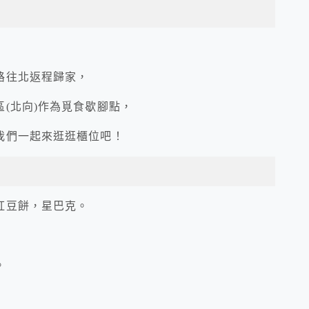
路往北返程歸家，
(北向)作為覓食歇腳點，
我們一起來逛逛櫃位吧！
紅豆餅，星巴克。
。