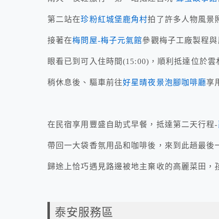
第二站在
珍粉紅城堡鹿角村
拍了許多人物風景
接著在
梅問屋-梅子元氣館
參觀梅子工廠製程與
眼看已到可入住時間(15:00)，順利抵達位於
稍休息後、驅車前往
好星晴夜景泡腳咖啡廳
享
在民宿享用豐盛自助式早餐，抵達第二天行程-
帶回一大袋香氛用品和咖啡後，來到此趟最後一
歸途上恰巧遇見路邊被地主棄收的高麗菜田，
泰安服務區