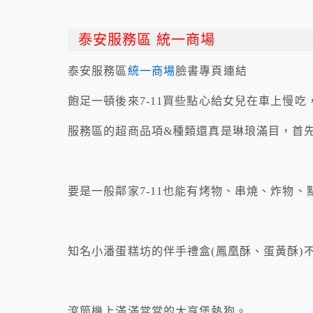
泰安服務區 統一商場
泰安服務區
統一商場
臉書專頁連結
飽足一頓後來7-11買些點心給女兒在車上慢吃
服務區的超商品項&種類還真是琳琅滿目，首
要是一般鄰家7-11也能有烤物、串燒、炸物
知名小潘蛋糕坊的伴手禮盒(鳳凰酥、蛋黃酥)
滾筒機上滿滿當當的大亨堡熱狗。