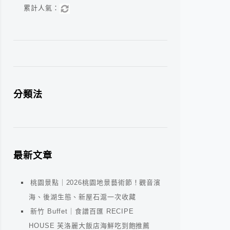
累計人氣：
分類法
最新文章
桃園景點｜2026桃園地景藝術節！觀音濱
海、後湖生態、新屋石滬一次收藏
新竹 Buffet｜食譜百匯 RECIPE
HOUSE 芙洛麗大飯店海鮮吃到飽推薦