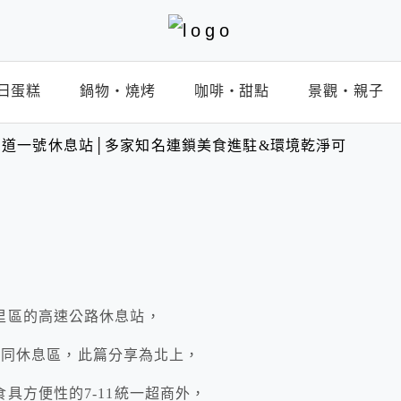
日蛋糕
鍋物‧燒烤
咖啡‧甜點
景觀‧親子
道一號休息站│多家知名連鎖美食進駐&環境乾淨可
里區的高速公路休息站，
北不同休息區，此篇分享為北上，
具方便性的7-11統一超商外，