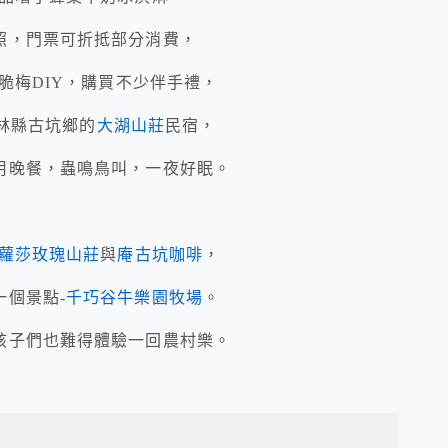
照，門票可折抵部分消費，
脆梅DIY，購買不少伴手禮，
雲林縣古坑鄉的
大湖山莊
民宿，
用晚餐，蟲鳴鳥叫，一夜好眠。
蘿莎玫瑰山莊
與
庵古坑咖啡
，
個景點-
千巧谷牛樂園牧場
。
孩子們也難得體驗一回農村樂。