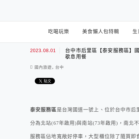
top-menu
吃喝玩樂
美食懶人包特輯
生
2023.08.01
台中市后里區【泰安服務區】國
歇息用餐
,
國內旅遊
台中
泰安服務區
是台灣國道一號上、位於台中市后
分為北站(67年啟用)與南站(73年啟用)，南
服務區佔地寬敞好停車，大型櫃位除了隨買即食