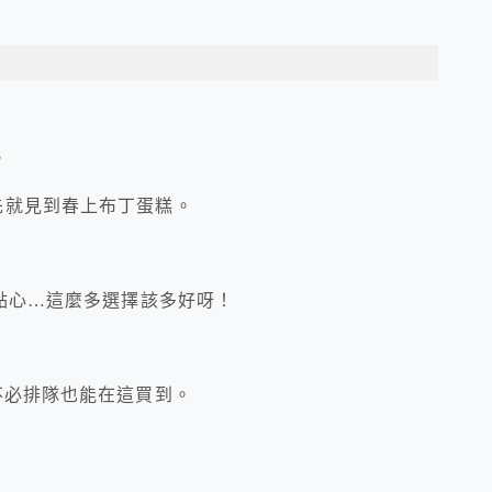
，
先就見到春上布丁蛋糕。
、點心…這麼多選擇該多好呀！
不必排隊也能在這買到。