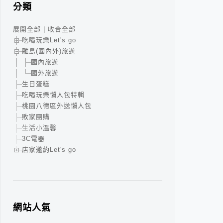
分類
展開全部
|
收合全部
吃喝玩樂Let's go
離島(國內外)旅遊
國內旅遊
國外旅遊
生日蛋糕
吃喝玩樂懶人包特輯
桃園八德區外送懶人包
敗家團購
生活小溫馨
3C電器
店家邀約Let's go
網站人氣