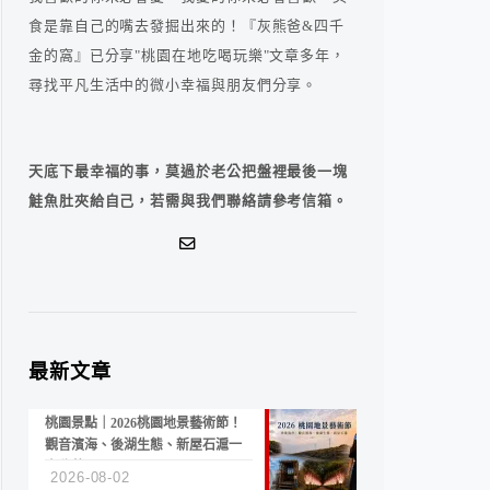
食是靠自己的嘴去發掘出來的！『灰熊爸&四千
金的窩』已分享"桃園在地吃喝玩樂"文章多年，
尋找平凡生活中的微小幸福與朋友們分享。
天底下最幸福的事，莫過於老公把盤裡最後一塊
鮭魚肚夾給自己，若需與我們聯絡請參考信箱。
最新文章
桃園景點｜2026桃園地景藝術節！
觀音濱海、後湖生態、新屋石滬一
次收藏
2026-08-02