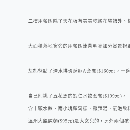
二樓用餐區除了天花板有美美乾燥花裝飾外、
大面積落地窗旁的用餐區連帶明亮加分賞景視
灰熊爸點了清水排骨酥麵A套餐($160元)，一
自己則挑了五花馬的蝦仁水餃套餐($199元)，
含十顆水餃、兩小塊蘿蔔糕、酸辣湯、氣泡飲
溫州大餛飩麵($95元)是大女兒的，另外兩個