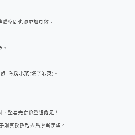
整體空間也顯更加寬敞。
野。
碗麵+私房小菜(選了泡菜)。
料，整套完食份量超飽足！
孩子則喜孜孜跑去點摩斯漢堡。