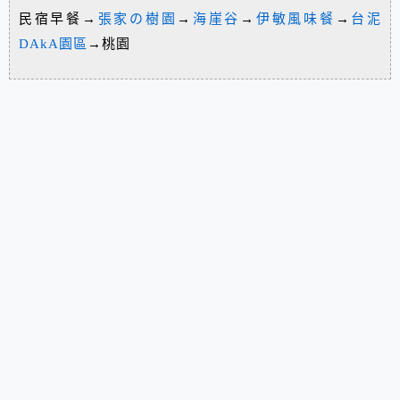
民宿早餐→
張家の樹園
→
海崖谷
→
伊敏風味餐
→
台泥
DAkA園區
→桃園