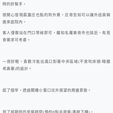
時的好幫手，
很開心發現晨露庄也點的到外賣，庄哥告知可以讓外送員騎
進來庭院內，
客人僅需站在門口等候即可，離知名羅東夜市也挺近，有覓
食需求可考慮。
一夜好眠，喜歡冷氣出風口對著中央區域(不是吹床頭/睡醒
老鼻塞)的設計。
起了個早，透過閣樓小窗口往外探望的周邊景致。
到了超期待的早餐時間(預約8點半用餐/準時下樓)，