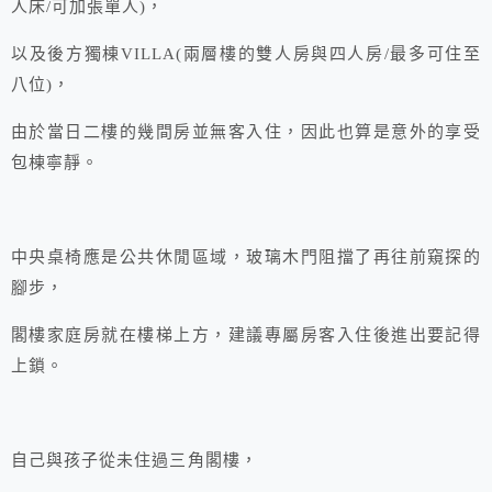
人床/可加張單人)，
以及後方獨棟VILLA(兩層樓的雙人房與四人房/最多可住至
八位)，
由於當日二樓的幾間房並無客入住，因此也算是意外的享受
包棟寧靜。
中央桌椅應是公共休閒區域，玻璃木門阻擋了再往前窺探的
腳步，
閣樓家庭房就在樓梯上方，建議專屬房客入住後進出要記得
上鎖。
自己與孩子從未住過三角閣樓，