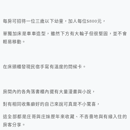
每房可招待一位三歲以下幼童，加人每位$800元，
單獨加床是車車造型，雖然下方有大輪子但很堅固，並不會
輕易移動。
在床頭櫃發現民宿手寫有溫度的問候卡。
房間內的各角落書櫃內擺有大量漫畫與小說，
對有相同收集癖好的自己來說可真是不小驚喜，
這全部都是庄哥與庄妹歷年來收藏、不吝嗇地與有緣入住的
房客分享。