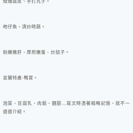
煙燻腐皮、手打丸子。
吻仔魚、清炒時蔬。
粉嫩豬肝、厚煎嫩蛋、炒茄子。
宜蘭特產-鴨賞。
泡菜、豆腐乳、肉鬆、麵筋…寫文時憑著粗略記憶、就不一
道道介紹。