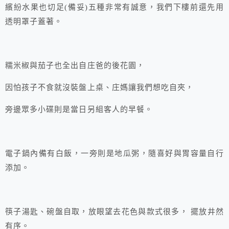
繽紛水果也切足(備妥)五種非常有誠意，我們下樓前還先用
透明罩子蓋著。
糯米椒與茄子也全出自庄爸的後花園，
因怕孩子不食就沒裝盤上桌、庄媽讓我們想吃自夾，
旁邊眾多小碟則是當日另組客人的早餐。
電子鍋內備有白飯，一旁則是地瓜粥，隨喜好與胃容量自行
添加。
筷子湯匙、碗盤自取，放眼望去花色與款式很多，
擺放井然
有序。