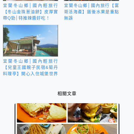
宜蘭冬山鄉│國內輕旅行
宜蘭冬山鄉│國內旅行【富
【冬山金珠蔥油餅】皮厚實
哥活海產】飯後水果是重點
帶Q勁│特推辣醬好吃！
無誤
宜蘭冬山鄉│國內輕旅行
【兒童王國親子民宿&菊丹
料理亭】開心入住城堡世界
公主房
相關文章