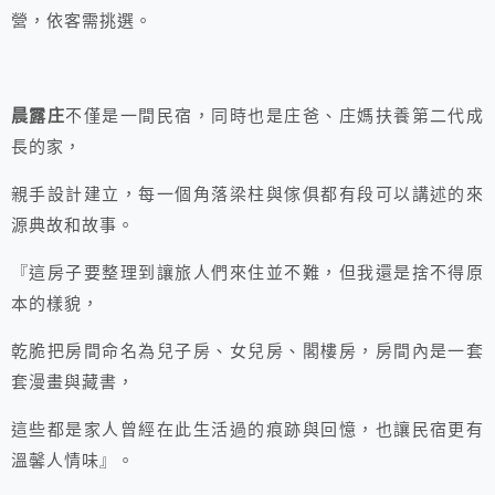
營，依客需挑選。
晨露庄
不僅是一間民宿，同時也是庄爸、庄媽扶養第二代成
長的家，
親手設計建立，每一個角落梁柱與傢俱都有段可以講述的來
源典故和故事。
『這房子要整理到讓旅人們來住並不難，但我還是捨不得原
本的樣貌，
乾脆把房間命名為兒子房、女兒房、閣樓房，房間內是一套
套漫畫與藏書，
這些都是家人曾經在此生活過的痕跡與回憶，也讓民宿更有
溫馨人情味』。