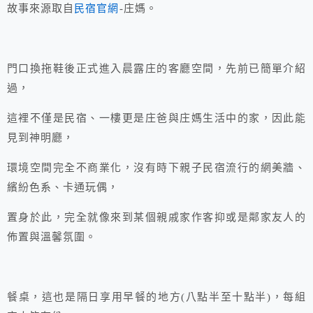
故事來源取自
民宿官網
-庄媽。
門口換拖鞋後正式進入晨露庄的客廳空間，先前已簡單介紹
過，
這裡不僅是民宿、一樓更是庄爸與庄媽生活中的家，因此能
見到神明廳，
環境空間完全不商業化，沒有時下親子民宿流行的網美牆、
繽紛色系、卡通玩偶，
置身於此，完全就像來到某個親戚家作客抑或是鄰家友人的
佈置與溫馨氛圍。
餐桌，這也是隔日享用早餐的地方(八點半至十點半)，每組