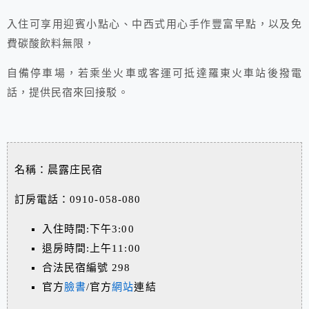
入住可享用迎賓小點心、中西式用心手作豐富早點，以及免
費碳酸飲料無限，
自備停車場，若乘坐火車或客運可抵達羅東火車站後撥電
話，提供民宿來回接駁。
名稱：晨露庄民宿
訂房電話：0910-058-080
入住時間:
下午3:00
退房時間:
上午11:00
合法民宿編號 298
官方
臉書
/官方
網站
連結