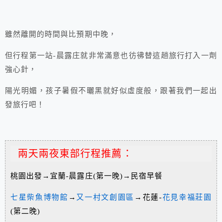
雖然離開的時間與比預期中晚，
但行程第一站-晨露庄就非常滿意也彷彿替這趟旅行打入一劑
強心針，
陽光明媚，孩子暑假不曬黑就好似虛度般，跟著我們一起出
發旅行吧！
兩天兩夜東部行程推薦：
桃園出發→宜蘭-晨露庄(第一晚)→民宿早餐
七星柴魚博物館
→
又一村文創園區
→花蓮-
花見幸福莊園
(第二晚)