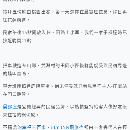
禮拜五傍晚由桃園出發，第一天選擇在晨露庄歇息，隔日再
往花蓮前進，
民宿午後15點開放入住，因路上小塞，我們一家子抵達時已
接近晚間21點。
把車駛進冬山鄉、武淵村的田園小徑後就能感受到民宿周邊
的蛙叫蟲鳴，
車大燈剛照進庭院車場、尚未停妥就已看見民宿主人-庄哥站
在門口靜候，
晨露庄
是宜蘭經典的民宿品牌，以熱情堅持給客人像好友般
來住宿的親切感，
不遠處的
幸福三百米
、
FLY INN飛旅宿
都由一家幾代人在經