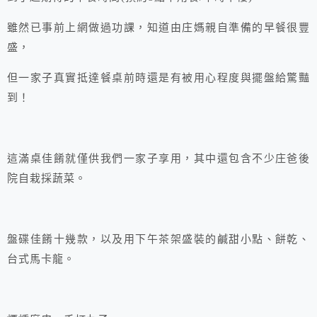
雖然已事前上網做過功課，知道由庄媽親自準備的早餐很豐
盛，
但一家子真實抵達餐桌前時還是有被用心程度與擺盤給驚豔
到！
這滿桌佳餚就僅供我們一家子享用，其中還包含不少庄爸後
院自栽採蔬菜。
盤碟佳餚十幾款，以及用下午茶架盛裝的鹹甜小點、餅乾、
台式馬卡龍。