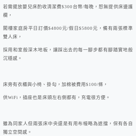
若需擺放嬰兒床酌收清潔費$300台幣/每晚，恕無提供床邊護
欄，
閣樓家庭房平日訂價$4800元/假日$5800元，備有兩張標準
雙人床，
採用和室般深木地板，讓踩出去的每一腳步都有腳踏實地般
沉穩感。
床旁有衣櫃與小椅、掛勾，加棉被費用$100/條，
供WiFi，插座也是床頭左右側都有，充電很方便。
雖為同家人但兩張床中央還是有用布幔略為遮擋，保有各自
獨立空間感。