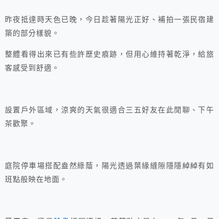
昨夜抵達時天色已晚，今日趁著陽光正好、補拍一張民宿建
築的部分樣貌。
整體看得出來已有些許歷史痕跡，但用心維持著乾淨，給旅
客感受到舒適。
設置戶外區域，涼爽的天氣很適合三五好友在此閒聊、下午
茶歡聚。
庭院停車場搭配盎然綠蔭，陽光透過葉緣縫隙隱隱綽綽有如
班點般映在地面。