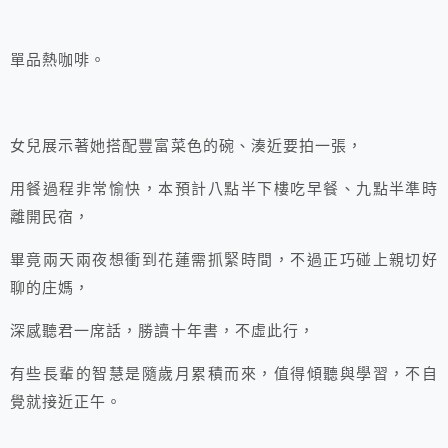
單品熱咖啡。
女兒展示著她搭配豐富菜色的碗、湊近要拍一張，
用餐過程非常愉快，本預計八點半下樓吃早餐、九點半準時
離開民宿，
畢竟兩天兩夜想衝到花蓮需抓緊時間，不過正巧碰上親切好
聊的庄媽，
深感聽君一席話，勝讀十年書，不虛此行，
有些長輩的智慧是隨歲月累積而來，值得傾聽與學習，不自
覺就接近正午。