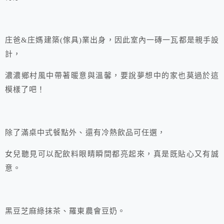
庄爸&庄媽建築(傢具)業出身，因此室內一磚一瓦都是親手設
計，
濃濃鄉村風中帶著暖意與溫馨，要說夢想中的家也莫過於這
模樣了吧！
除了滿桌中式餐點外、還有冷熱飲品可任選，
女兒聽見可以配飲料眼睛瞬間都亮起來，真是既貼心又有誠
意。
黑豆芝麻綠抹茶、羅東農會豆奶。