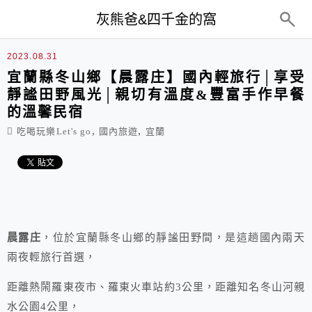
top-menu
灰熊爸&四千金的窩
2023.08.31
宜蘭縣冬山鄉【晨露庄】國內輕旅行│享受
靜謐田野風光│親切有溫度&豐富手作早餐
的溫馨民宿
,
,
吃喝玩樂Let's go
國內旅遊
宜蘭
晨露庄
，位於宜蘭縣冬山鄉的靜謐田野間，是這趟國內兩天
兩夜輕旅行首選，
距離熱鬧羅東夜市、羅東火車站約3公里，距離知名冬山河親
水公園4公里，