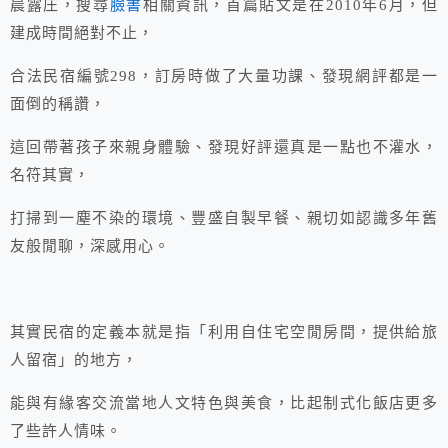
晨露庄，搜尋
臉書
相關資訊，首篇貼文是在2010年6月，但
建成時間絕對不止，
合法民宿編號298，訂房時做了大量功課、發現網評都是一
面倒的稱讚，
這回帶著孩子來親身體驗、發現好評還真是一點也不灌水，
名符其實，
打掃到一塵不染的環境、豐盛自製早餐、親切如認識多年舊
友般閒聊，深感用心。
其實民宿的定義本就是指「利用自住宅空閒房間，提供給旅
人留宿」的地方，
能與有緣客交流當地人文特色與美食，比起制式化飯店更多
了些許人情味。