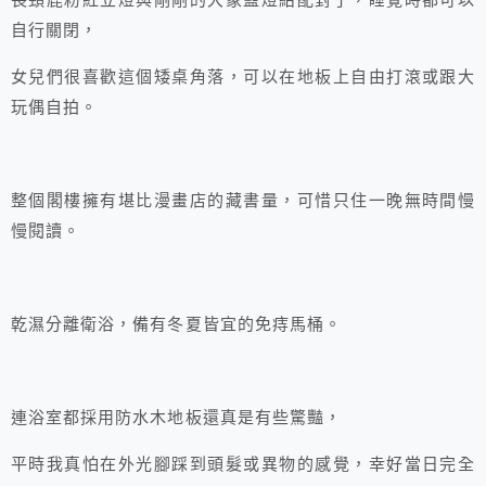
長頸鹿粉紅立燈與剛剛的大象藍燈給配對了，睡覺時都可以
自行關閉，
女兒們很喜歡這個矮桌角落，可以在地板上自由打滾或跟大
玩偶自拍。
整個閣樓擁有堪比漫畫店的藏書量，可惜只住一晚無時間慢
慢閱讀。
乾濕分離衛浴，備有冬夏皆宜的免痔馬桶。
連浴室都採用防水木地板還真是有些驚豔，
平時我真怕在外光腳踩到頭髮或異物的感覺，幸好當日完全