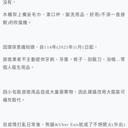
沒有，
木櫃架上備妥毛巾、漱口杯、盥洗用品，好用(不須一直按
壓)的吹風機。
因環保意識抬頭、自114年(2025年)1月1日起，
旅宿業者不主動提供牙刷、牙膏，梳子、刮鬍刀、浴帽…等
個人衛生用品。
因小包裝旅宿用品造成大量廢棄物，因此建議改用大瓶裝可
補充取代。
自疫情打亂日常後、熊貓&Uber Eats就成了不想開火(外出)