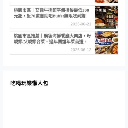
桃園市區｜艾佳牛排館平價排餐最低300
元起，近70道自助吧Buffet無限吃到飽
2026-06-21
桃園市區推薦｜廣德海鮮餐廳大興店，母
親節/父親節合菜、過年圍爐年菜首選，
招牌白鯧米粉必點
2026-06-12
吃喝玩樂懶人包