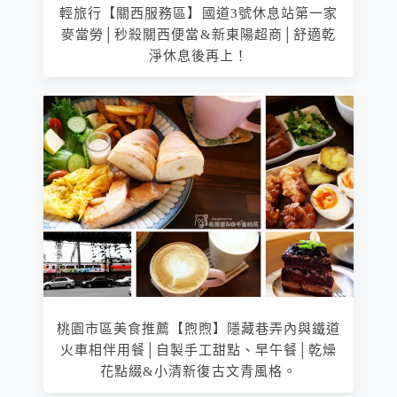
輕旅行【關西服務區】國道3號休息站第一家
麥當勞│秒殺關西便當&新東陽超商│舒適乾
淨休息後再上！
桃園市區美食推薦【煦煦】隱藏巷弄內與鐵道
火車相伴用餐│自製手工甜點、早午餐│乾燥
花點綴&小清新復古文青風格。