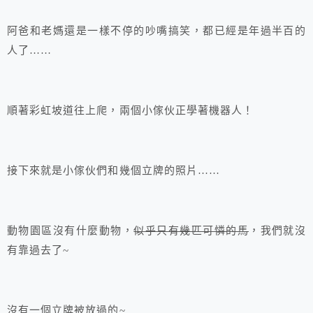
阿爸和老媽還是一樣不停的吵嘴搞笑，都已經是年過半百的
人了……
順著彩虹坡道往上爬，兩個小傢伙正學著機器人！
接下來就是小傢伙們和幾個立牌的照片……
動物園區沒有什麼動物，
似乎只有幾匹可憐的馬
，我們就沒
有靠過去了~
沒有一個立牌被放過的~