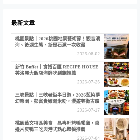
最新文章
桃園景點｜2026桃園地景藝術節！觀音濱
海、後湖生態、新屋石滬一次收藏
2026-08-02
新竹 Buffet｜食譜百匯 RECIPE HOUSE
芙洛麗大飯店海鮮吃到飽推薦
2026-07-26
三峽景點｜三峽老街半日遊，2026藍染夢
幻樂園、彭富貴雞湯米粉，漫遊老街古蹟
2026-07-17
桃園藝文特區美食｜晶粵軒烤鴨餐廳，桌
邊片皮鴨三吃與港式點心聚餐推薦
2026-07-04