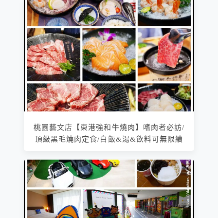
桃園藝文店【東港強和牛燒肉】嗜肉者必訪/
頂級黑毛燒肉定食/白飯&湯&飲料可無限續