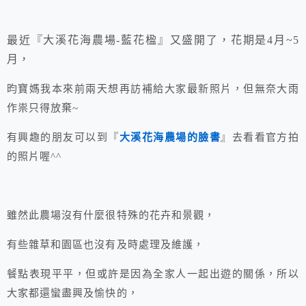
最近『大溪花海農場-藍花楹』又盛開了，花期是4月~5
月，
昀寶媽我本來前兩天想再訪補給大家最新照片，但無奈大雨
作祟只得放棄~
有興趣的朋友可以到『
大溪花海農場的臉書
』去看看官方拍
的照片喔^^
雖然此農場沒有什麼很特殊的花卉和景觀，
有些雜草和園區也沒有及時處理及維護，
餐點表現平平，但或許是因為全家人一起出遊的關係，所以
大家都還蠻盡興及愉快的，