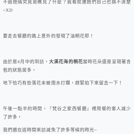
不過她倆究竟是瞧見了什麼？我看就連她們自己也搞不清楚
~XD
要走去餐廳的路上意外的發現了油桐花耶！
由於是4月中的到訪，
大溪花海的桐花
當時花朵還是呈現著含
苞的狀態居多，
地下恰巧有些落花未被雨水打爛，趕緊拍下來留念一下！
午後一點半的時間，『梵谷之家西餐廳』裡用餐的客人減少
了許多，
我們選在這時間來訪減免了許多等候的時光~