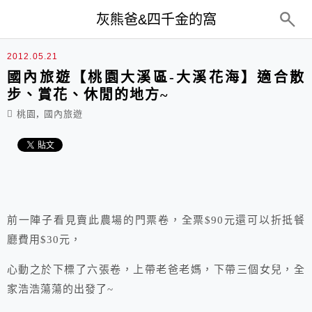
top-menu
灰熊爸&四千金的窩
2012.05.21
國內旅遊【桃園大溪區-大溪花海】適合散
步、賞花、休閒的地方~
,
桃園
國內旅遊
前一陣子看見賣此農場的門票卷，全票$90元還可以折抵餐
廳費用$30元，
心動之於下標了六張卷，上帶老爸老媽，下帶三個女兒，全
家浩浩蕩蕩的出發了~