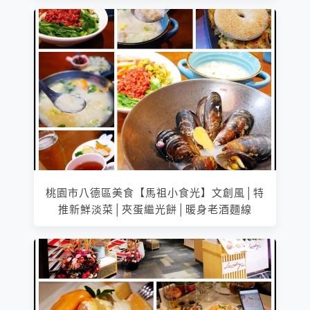
桃園市八德區美食【馬祖小食光】文創風│特
推新鮮淡菜│夾蛋繼光餅│暖身老酒麵線