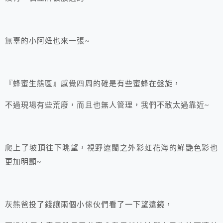
無辜的小阿妞也來一張~
『蜂蜜生態區』感覺四周的確是有些蜜蜂在盤旋，
不過現場有些荒廢，而且也無人管理，我們不敢太過靠近~
爬上了坡頂往下眺望，視野遼闊之外彩虹花海的鮮艷色彩也
更加明顯~
灰熊爸投了錢讓兩個小傢伙們看了一下望遠鏡，