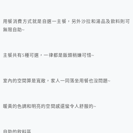
用餐消費方式就是自選一主餐，另外沙拉和湯品及飲料則可
無限自助~
主餐共有5種可選，一律都是飯類稍嫌可惜~
室內的空間算是寬敞，家人一同落坐用餐也沒問題~
暖黃的色調和明亮的空間感還蠻令人舒服的~
自助的飲料區