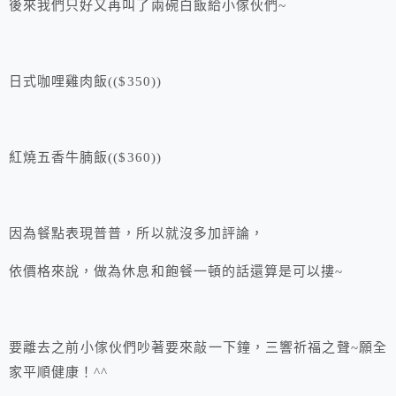
後來我們只好又再叫了兩碗白飯給小傢伙們~
日式咖哩雞肉飯(($350))
紅燒五香牛腩飯(($360))
因為餐點表現普普，所以就沒多加評論，
依價格來說，做為休息和飽餐一頓的話還算是可以摟~
要離去之前小傢伙們吵著要來敲一下鐘，三響祈福之聲~願全
家平順健康！^^