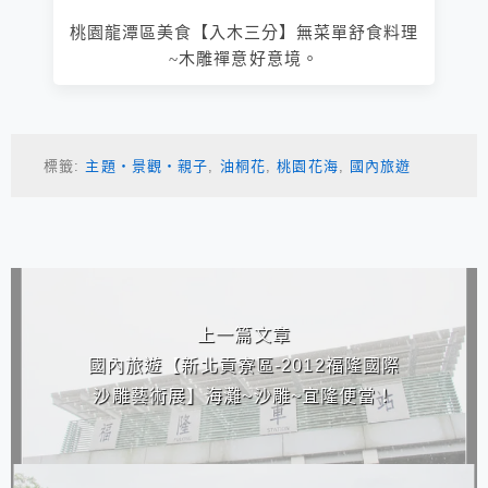
桃園龍潭區美食【入木三分】無菜單舒食料理
~木雕禪意好意境。
標籤:
主題‧景觀‧親子
,
油桐花
,
桃園花海
,
國內旅遊
相連文章
上一篇文章
國內旅遊【新北貢寮區-2012福隆國際
沙雕藝術展】海灘~沙雕~宜隆便當！