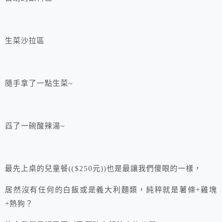
生菜沙拉區
隨手拿了一點生菜~
舀了一碗酸辣湯~
最先上桌的兒童餐(($250元))也是最讓我們傻眼的一樣，
居然沒有任何的白飯或是義大利麵類，純粹就是薯條+雞塊
+熱狗？