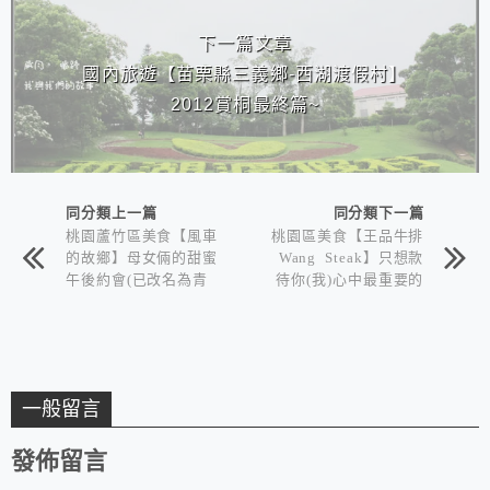
下一篇文章
國內旅遊【苗栗縣三義鄉-西湖渡假村】
2012賞桐最終篇~
同分類上一篇
同分類下一篇
桃園蘆竹區美食【風車
桃園區美食【王品牛排
的故鄉】母女倆的甜蜜
Wang Steak】只想款
午後約會(已改名為青
待你(我)心中最重要的
青風車莊園)
人~
一般留言
發佈留言