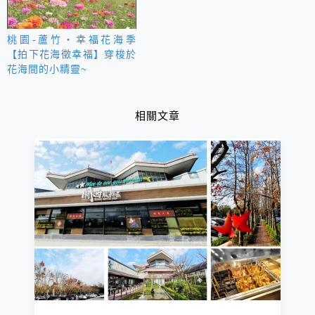
桃園-蘆竹‧幸福花海季
【拍下花海徵幸福】穿梭於
花海間的小精靈~
相關文章