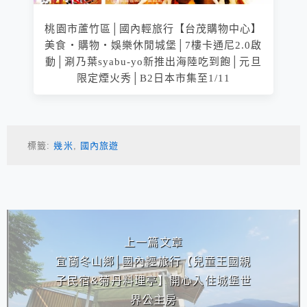
桃園市蘆竹區│國內輕旅行【台茂購物中心】
美食‧購物‧娛樂休閒城堡│7樓卡通尼2.0啟
動│涮乃葉syabu-yo新推出海陸吃到飽│元旦
限定煙火秀│B2日本市集至1/11
標籤:
幾米
,
國內旅遊
相連文章
上一篇文章
宜蘭冬山鄉│國內輕旅行【兒童王國親
子民宿&菊丹料理亭】開心入住城堡世
界公主房