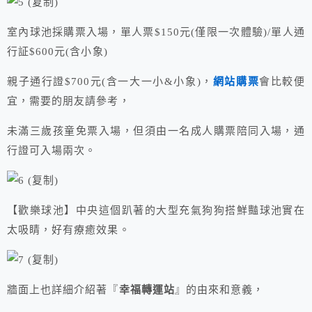
室內球池採購票入場，單人票$150元(僅限一次體驗)/單人通
行証$600元(含小象)
親子通行證$700元(含一大一小&小象)，
網站購票
會比較便
宜，需要的朋友請參考，
未滿三歲孩童免票入場，但須由一名成人購票陪同入場，通
行證可入場兩次。
【歡樂球池】中央這個趴著的大型充氣狗狗搭鮮豔球池實在
太吸睛，好有療癒效果。
牆面上也詳細介紹著『
幸福轉運站
』的由來和意義，