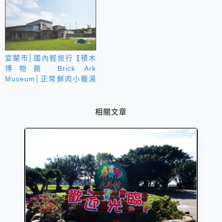
宜蘭市│國內輕旅行【積木
博物館 Brick Ark
Museum│正常鮮肉小籠湯
包 】愉快又好吃的知識行
程
相關文章