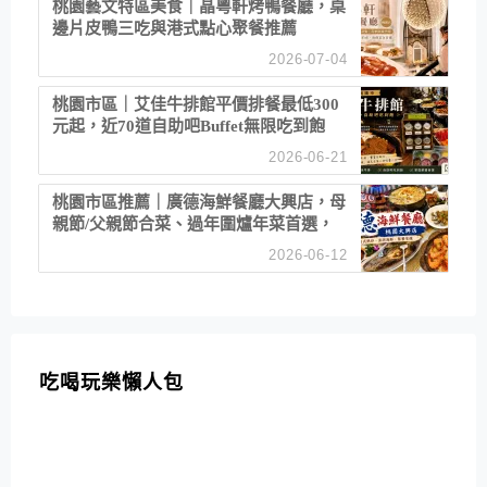
桃園藝文特區美食｜晶粵軒烤鴨餐廳，桌
邊片皮鴨三吃與港式點心聚餐推薦
2026-07-04
桃園市區｜艾佳牛排館平價排餐最低300
元起，近70道自助吧Buffet無限吃到飽
2026-06-21
桃園市區推薦｜廣德海鮮餐廳大興店，母
親節/父親節合菜、過年圍爐年菜首選，
招牌白鯧米粉必點
2026-06-12
吃喝玩樂懶人包