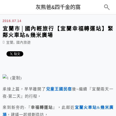
top-menu
灰熊爸&四千金的窩
2016.07.14
宜蘭市│國內輕旅行【宜蘭幸福轉運站】緊
鄰火車站&幾米廣場
,
宜蘭
國內旅遊
承接上篇，早早離開了
兒童王國民宿
後~繼續『宜蘭兩天一
夜-第二天』的行程，
來到新夯的-『
幸福轉運站
』，此鄰近
宜蘭火車站
&
幾米廣
場
，建議一起規劃造訪，