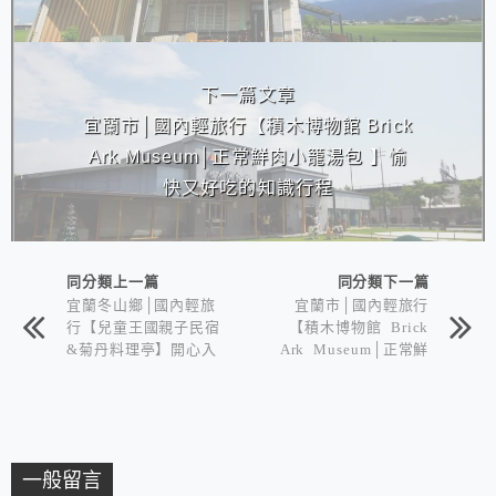
下一篇文章
宜蘭市│國內輕旅行【積木博物館 Brick
Ark Museum│正常鮮肉小籠湯包 】愉
快又好吃的知識行程
同分類上一篇
同分類下一篇
宜蘭冬山鄉│國內輕旅
宜蘭市│國內輕旅行
行【兒童王國親子民宿
【積木博物館 Brick
&菊丹料理亭】開心入
Ark Museum│正常鮮
住城堡世界公主房
肉小籠湯包 】愉快又
好吃的知識行程
一般留言