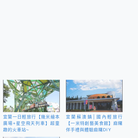
宜蘭一日輕旅行【幾米繪本
宜蘭蘇澳鎮│國內輕旅行
廣場+星空飛天列車】超童
【一米特創藝美食館】麻糬
趣的火車站~
伴手禮與體驗麻糬DIY