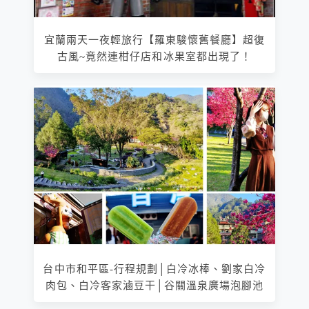
宜蘭兩天一夜輕旅行【羅東駿懷舊餐廳】超復
古風~竟然連柑仔店和冰果室都出現了！
台中市和平區-行程規劃│白冷冰棒、劉家白冷
肉包、白冷客家滷豆干│谷關溫泉廣場泡腳池