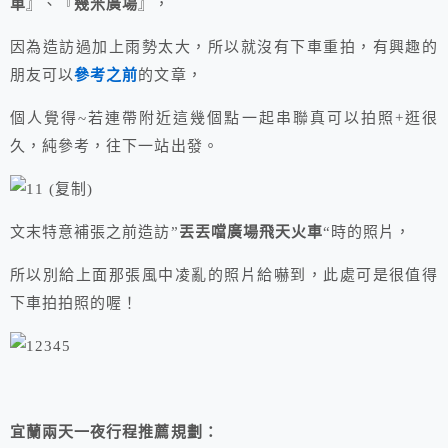
車
』、『
幾米廣場
』，
因為造訪過加上雨勢太大，所以就沒有下車重拍，有興趣的
朋友可以
參考之前
的文章，
個人覺得~若連帶附近這幾個點一起串聯真可以拍照+逛很
久，純參考，往下一站出發。
文末特意補張之前造訪”
丟丟噹廣場飛天火車
“時的照片，
所以別給上面那張風中凌亂的照片給嚇到，此處可是很值得
下車拍拍照的喔！
宜蘭兩天一夜行程推薦規劃：