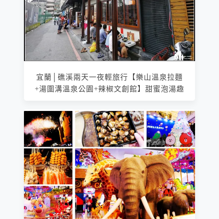
宜蘭│礁溪兩天一夜輕旅行【樂山溫泉拉麵
+湯圍溝溫泉公園+辣椒文創館】甜蜜泡湯趣