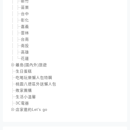
新竹
苗栗
台中
彰化
嘉義
雲林
台南
南投
高雄
花蓮
離島(國內外)旅遊
生日蛋糕
吃喝玩樂懶人包特輯
桃園八德區外送懶人包
敗家團購
生活小溫馨
3C電器
店家邀約Let's go