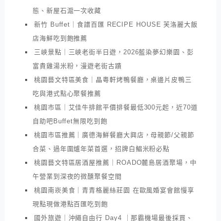
態、新屋石滬一次收藏
新竹 Buffet｜食譜百匯 RECIPE HOUSE 芙洛麗大飯
店海鮮吃到飽推薦
三峽景點｜三峽老街半日遊，2026藍染夢幻樂園、彭
富貴雞湯米粉，漫遊老街古蹟
桃園藝文特區美食｜晶粵軒烤鴨餐廳，桌邊片皮鴨三
吃與港式點心聚餐推薦
桃園市區｜艾佳牛排館平價排餐最低300元起，近70道
自助吧Buffet無限吃到飽
桃園市區推薦｜廣德海鮮餐廳大興店，母親節/父親節
合菜、過年圍爐年菜首選，招牌白鯧米粉必點
桃園藝文特區居酒屋推薦｜ROADO麓島居酒聚場，中
午營業到深夜的微醺聚餐空間
桃園南崁美食｜青青格麗絲莊園 在歐風婚宴會館慢享
現點現做港點百匯吃到飽
國外旅遊｜沖繩自由行 Day4 ｜那霸機場最後採買、