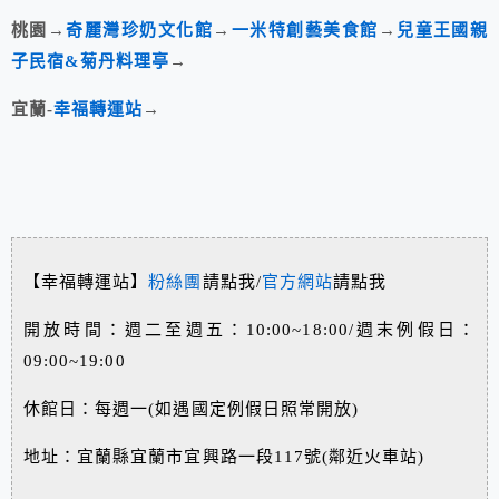
桃園→
奇麗灣珍奶文化館
→
一米特創藝美食館
→
兒童王國親
子民宿&菊丹料理亭
→
宜蘭-
幸福轉運站
→
【幸福轉運站】
粉絲團
請點我/
官方網站
請點我
開放時間：週二至週五：10:00~18:00/週末例假日：
09:00~19:00
休館日：每週一(如遇國定例假日照常開放)
地址：宜蘭縣宜蘭市宜興路一段117號(鄰近火車站)