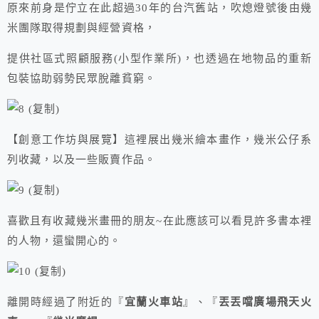
原來前身是佇立在此超過30年的台汽舊站，吹熄燈號後由幾
米團隊取得規劃與經營資格，
提供社區式照顧服務(小型作業所)，也透過在地物品的重新
包裝協助弱勢民眾脫離貧窮。
【創意工作坊與展覽】這裡展出幾米繪本畫作，幾米公仔系
列收藏，以及一些販賣作品。
喜歡且有收藏幾米畫冊的朋友~在此應該可以看見許多書本裡
的人物，還蠻開心的。
離開時經過了附近的『
宜蘭火車站
』、『
丟丟噹廣場飛天火