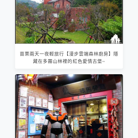
苗栗兩天一夜輕旅行【漫步雲端森林廚房】隱
藏在多霧山林裡的紅色愛情古堡~