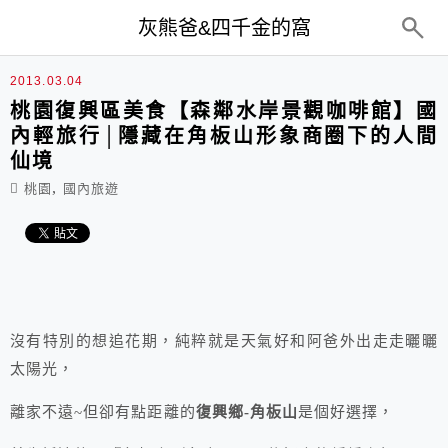
top-menu
灰熊爸&四千金的窩
2013.03.04
桃園復興區美食【森鄰水岸景觀咖啡館】國
內輕旅行│隱藏在角板山形象商圈下的人間
仙境
,
桃園
國內旅遊
沒有特別的想追花期，純粹就是天氣好和阿爸外出走走曬曬
太陽光，
離家不遠~但卻有點距離的
復興鄉-角板山
是個好選擇，