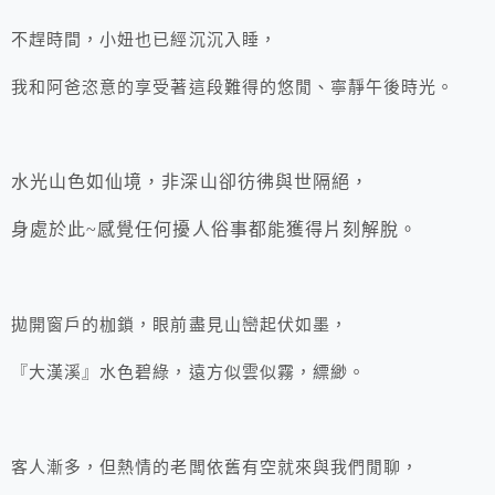
不趕時間，小妞也已經沉沉入睡，
我和阿爸恣意的享受著這段難得的悠閒、寧靜午後時光。
水光山色如仙境，非深山卻彷彿與世隔絕，
身處於此~感覺任何擾人俗事都能獲得片刻解脫。
拋開窗戶的枷鎖，眼前盡見山巒起伏如墨，
『大漢溪』水色碧綠，遠方似雲似霧，縹緲。
客人漸多，但熱情的老闆依舊有空就來與我們閒聊，