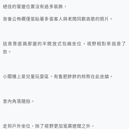
絕佳的窗邊位置沒有過多裝飾，
背後公佈欄僅張貼著多張客人與老闆同歡高歌的照片。
這是靠道路那邊的半開放式包廂坐位，視野相對來說差了
些。
小閣樓上是兒童玩耍區，有隻肥胖胖的棕熊在此坐鎮。
室內角落隨拍。
走到戶外坐位，除了視野更加寬廣遼闊之外，