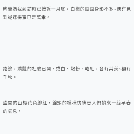
昀寶媽我到訪時已接近一月底，白梅的團團身影不多~偶有見
到蝴蝶採蜜已是萬幸。
路邊，嬌豔的杜鵑已開，或白、嫩粉、略紅，各有其美~獨有
千秋。
盛開的山櫻花色緋紅，錦簇的模樣彷彿替人們捎來一絲早春
的氣息。