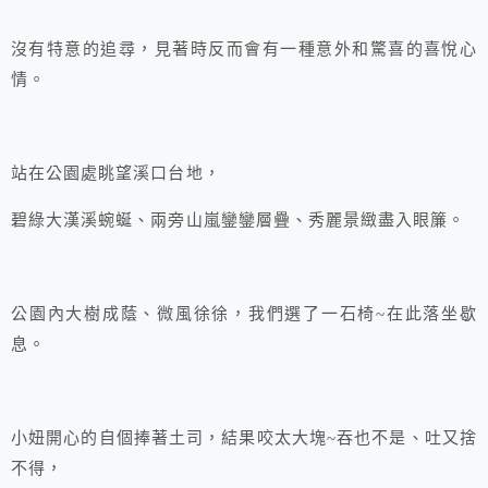
沒有特意的追尋，見著時反而會有一種意外和驚喜的喜悅心
情。
站在公園處眺望溪口台地，
碧綠大漢溪蜿蜒、兩旁山嵐鑾鑾層疊、秀麗景緻盡入眼簾。
公園內大樹成蔭、微風徐徐，我們選了一石椅~在此落坐歇
息。
小妞開心的自個捧著土司，結果咬太大塊~吞也不是、吐又捨
不得，