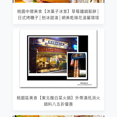
桃園中壢美食【沐菓子冰室】草莓鐵鍋鬆餅│
日式烤糰子│刨冰甜湯│網美乾燥花溫馨環境
桃園區美食【東北酸白菜火鍋】外帶滿低消火
鍋料八五折優惠