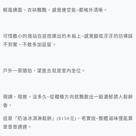
輕風拂面、衣袂飄飄，感覺連空氣~都格外清晰。
可惜膽小的我站在這搭建出的木板上~感覺腳底浮浮的彷彿踩
不到實，不敢多加逗留。
戶外一景隨拍，望進去就是室內坐位。
現調、現做，沒多久~從櫃檯方向就飄散出一股濃郁誘人鬆餅
香，
這是『奶油冰淇淋鬆餅』($150元)，老實說~整體滋味僅能算
是普普通通。