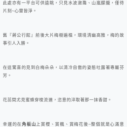
此處亦有一平台可供遠眺，只見水波瀲灩、山嵐朦朧，僅待
片刻~心靈皆淨。
舊『蔣公行館』前後大片梅樹遍植，環境清幽高雅，梅的故
事引人入勝。
在這驚喜的見到白梅朵朵，以清冷自傲的姿態吐露著專屬芬
芳。
花蕊間尤見蜜蜂穿梭流連，恣意的淬取著那一抹香甜。
幸運的在
角板山
上賞櫻、賞楓、賞梅花後~整個就是心滿意