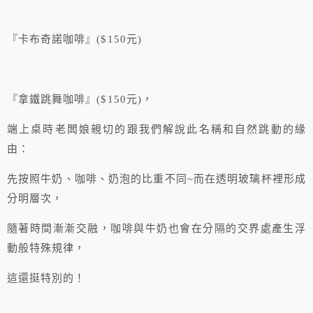
『卡布奇諾咖啡』($150元)
『拿鐵跳舞咖啡』($150元)，
端上桌時老闆娘親切的跟我們解說此名稱和自然跳動的緣
由：
先按照牛奶、咖啡、奶泡的比重不同~而在透明玻璃杯裡形成
分明層次，
隨著時間漸漸交融，咖啡與牛奶也會在分隔的交界處產生浮
動般特殊規律，
這還挺特別的！