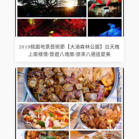
2019桃園地景藝術節【大湳森林公園】白天晚
上兩樣情/藝遊八塊厝/原來八德這麼美