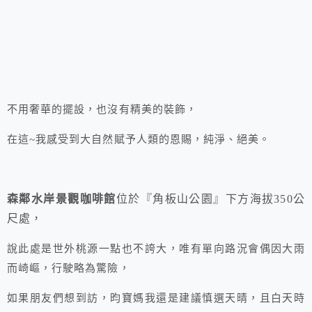
不用奢華的擺設，也沒有精美的裝飾，
在這~我感受到大自然賦予人類的恩賜，純淨、絕美。
森鄰水岸景觀咖啡館
位於『角板山公園』下方海拔350公
尺處，
說此處是世外桃源一點也不誇大，唯有單向路況會偶因大雨
而崎嶇，行駛略為驚險，
如果朋友們想到訪，昀寶媽我還是建議慎選天晴，且白天時