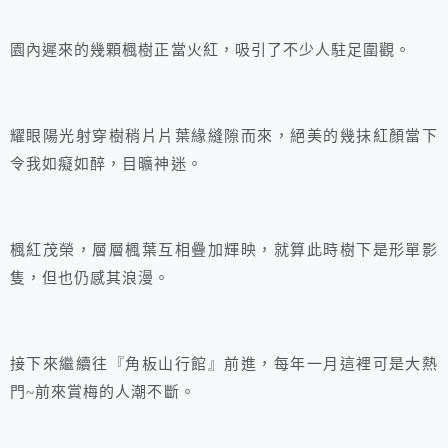
園內遲來的幾顆楓樹正當火紅，吸引了不少人駐足圍觀。
耀眼陽光射穿樹稍片片葉緣縫隙而來，絕美的幾抹紅顏當下
令我如癡如醉，目曠神迷。
楓紅茂榮，層層楓葉互相疊加輝映，就算此時樹下是形單影
隻，但也仍感其浪漫。
接下來繼續往『角板山行館』前進，每年一月這裡可是大熱
門~前來賞梅的人潮不斷。