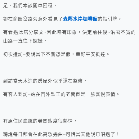
足，我們本該開車回程，
卻在商圈岔路旁意外看見了
森鄰水岸咖啡館
的指引牌，
有看過此店分享文~因此略有印象，決定前往後~沿著不寬的
山路一直往下蜿蜒，
初次造訪~要說當下不驚恐是假，幸好平安抵達。
到訪當天木造的房屋外似乎還在整修，
有客人到訪~站在門外監工的老闆倒是一臉喜悅表情。
有原住民血統的老闆態度很熱情，
聽說每日都會在此高歌幾曲~可惜當天他說已唱過了！