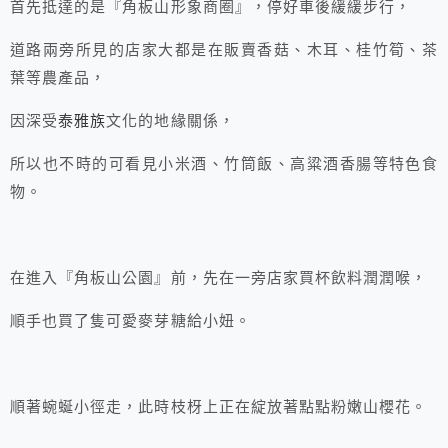
首先抵達的是『角板山形象商圈』，停好車後緩緩步行，
道路兩旁所見的店家大都是在販賣香菇、木耳、桂竹筍、茶
葉等農產品，
因深受
泰雅族
文化的地緣關係，
所以也不時的可看見小米酒、竹筒飯、高粱酒香腸等特色食
物。
在進入『角板山公園』前，先在一旁店家買杯飲料潤潤喉，
順手也買了隻可愛麥芽糖給小妞。
順著蜿蜒小徑走，此時枝枒上正在綻放著點點粉嫩山櫻花。