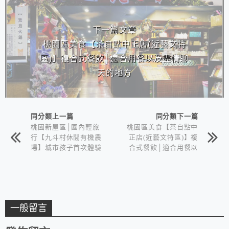
下一篇文章
桃園區美食【茶自點中正店(近藝文特
區)】複合式餐飲│適合用餐以及盡情聊
天的地方
同分類上一篇
同分類下一篇
桃園新屋區│國內輕旅
桃園區美食【茶自點中
行【九斗村休閒有機農
正店(近藝文特區)】複
場】城市孩子首次體驗
合式餐飲│適合用餐以
焢窯樂~
及盡情聊天的地方
一般留言