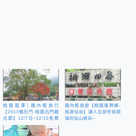
桃園龍潭│國內輕旅行
國內輕旅遊【桃園復興鄉-
【2013楓石門-桃園石門觀
桃源仙谷】讓人忘卻世俗煩
光節】12/7日~12/15免費
惱的仙山峽谷~
入園！