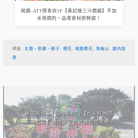
桃園-ATT筷食尚3F【黃記煌三汁燜鍋】不加
水用燜的，品嚐食材原鮮甜！
標籤:
主題‧景觀‧親子
,
櫻花
,
桃園櫻花
,
角板山
,
國內旅
遊
相連文章
上一篇文章
桃園新屋區│國內輕旅行【九斗村休閒
有機農場】城市孩子首次體驗焢窯樂~