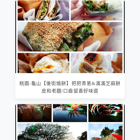
桃園-龜山【後街燒餅】把把青蔥&滿滿芝麻餅
皮和老麵/口齒留香好味道