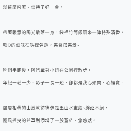
就這麼叼著、僵持了好一會。
帶著暖意的陽光散落一身，袋裡竹筒飯飄來一陣特殊清香，
軟Q的滋味在嘴裡彈跳，美食搭美景~
吃個半飽後，阿爸牽著小妞在公園裡散步，
年紀一老一少、影子一長一短，卻都是我心頭肉、心裡寶。
層層相疊的山嵐就彷彿像是墨山水畫般~綿延不絕，
隨風搖曳的芒草則添增了一股蒼茫、悠悠感。