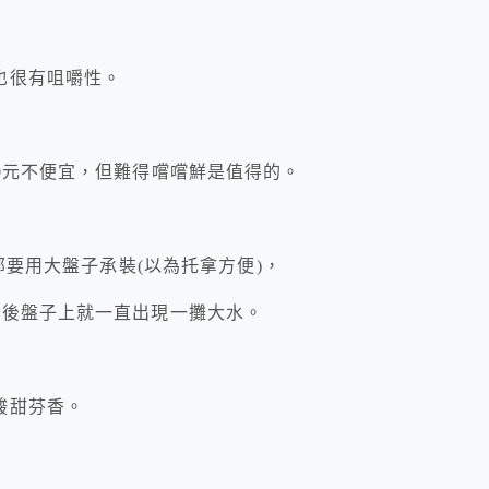
也很有咀嚼性。
0元不便宜，但難得嚐嚐鮮是值得的。
部要用大盤子承裝(以為托拿方便)，
久後盤子上就一直出現一攤大水。
酸甜芬香。