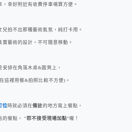
車，幸好附近有收費停車場算方便。
女兒拍不出那種藝術氣氛，純打卡用。
裝置藝術的設計，不可隨意移動。
是安排在角落木桌&圓凳上，
在這裡用餐&拍照比較不方便)。
訂位
時就必須在
備註
的地方寫上餐點，
的餐點， “
恕不接受現場加點
“喔！