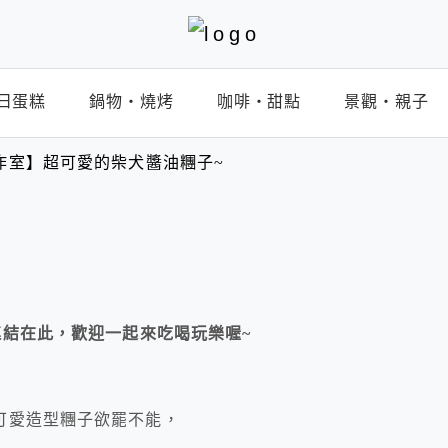
日蛋糕
鍋物‧燒烤
咖啡‧甜點
景觀‧親子
醒工作室】超可愛的柴犬醬油糰子~
連結在此，歡迎一起來吃喝玩樂喔~
可愛造型糰子欲罷不能，