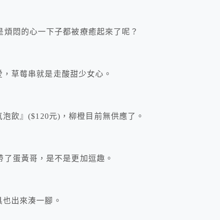
，
是煩悶的心一下子都被療癒起來了呢？
可愛，草莓串就是走酸甜少女心。
氣泡飲』($120元)，柳橙目前無供應了。
帶了蛋黃哥，是不是更加逗趣。
玩具也出來湊一腳。