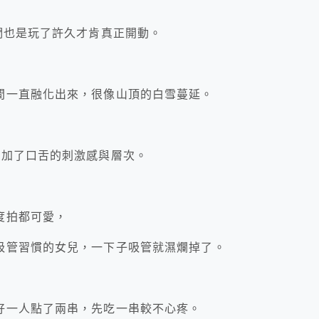
們也是玩了許久才肯真正開動。
間一直融化出來，很像山頂的白雪蔓延。
增加了口舌的刺激感與層次。
度拍都可愛，
吸管習慣的女兒，一下子吸管就濕爛掉了。
好一人點了兩串，先吃一串較不心疼。