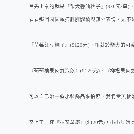
首先上桌的就是『柴犬醬油糰子』($80元/串)
看看那個圓圓頭搭胖胖體積與無辜表情，是不
『草莓紅豆糰子』($120元)，相對於柴犬的
『葡萄柚果肉氣泡飲』($120元)、『柳橙果肉
可以自己帶一些小裝飾品來拍照，我們當天就
又上了一杯『抹茶拿鐵』($120元)，小小兵