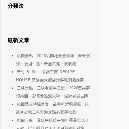
分類法
最新文章
桃園景點｜2026桃園地景藝術節！觀音濱
海、後湖生態、新屋石滬一次收藏
新竹 Buffet｜食譜百匯 RECIPE
HOUSE 芙洛麗大飯店海鮮吃到飽推薦
三峽景點｜三峽老街半日遊，2026藍染夢
幻樂園、彭富貴雞湯米粉，漫遊老街古蹟
桃園藝文特區美食｜晶粵軒烤鴨餐廳，桌
邊片皮鴨三吃與港式點心聚餐推薦
桃園市區｜艾佳牛排館平價排餐最低300
元起，近70道自助吧Buffet無限吃到飽