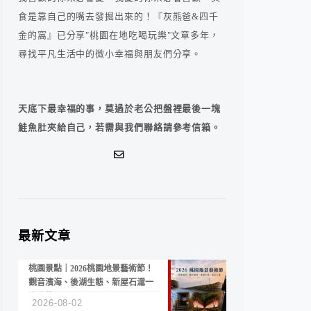
食是靠自己的嘴去發掘出來的！『灰熊爸&四千
金的窩』已分享"桃園在地吃喝玩樂"文章多年，
尋找平凡生活中的微小幸福與朋友們分享。
天底下最幸福的事，莫過於老公把盤裡最後一塊
鮭魚肚夾給自己，若需與我們聯絡請參考信箱。
最新文章
桃園景點｜2026桃園地景藝術節！
觀音濱海、後湖生態、新屋石滬一
次收藏
2026-08-02