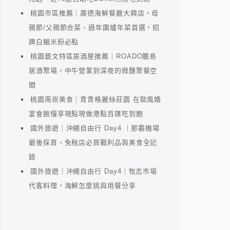
桃園市區推薦｜廣德海鮮餐廳大興店，母
親節/父親節合菜、過年圍爐年菜首選，招
牌白鯧米粉必點
桃園藝文特區居酒屋推薦｜ROADO麓島
居酒聚場，中午營業到深夜的微醺聚餐空
間
桃園南崁美食｜青青格麗絲莊園 在歐風婚
宴會館慢享現點現做港點百匯吃到飽
國外旅遊｜沖繩自由行 Day4 ｜那霸機場
最後採買、免稅店必買戰利品與美食全記
錄
國外旅遊｜沖繩自由行 Day4｜牧志市場
代客料理，海鮮怎麼挑與用餐分享