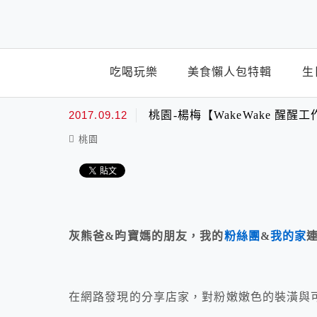
top-menu
吃喝玩樂
美食懶人包特輯
生
2017.09.12
桃園-楊梅【WakeWake 醒
桃園
灰熊爸&昀寶媽的朋友，我的
粉絲團
&
我的家
在網路發現的分享店家，對粉嫩嫩色的裝潢與