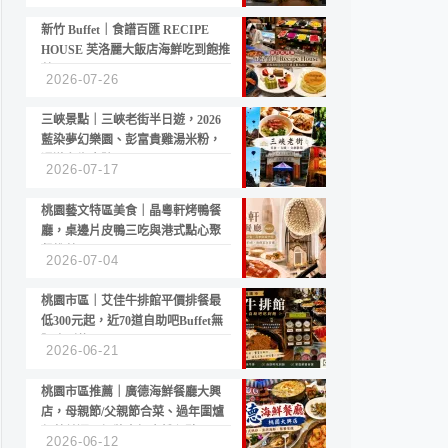
新竹 Buffet｜食譜百匯 RECIPE
HOUSE 芙洛麗大飯店海鮮吃到飽推
薦
2026-07-26
三峽景點｜三峽老街半日遊，2026
藍染夢幻樂園、彭富貴雞湯米粉，
漫遊老街古蹟
2026-07-17
桃園藝文特區美食｜晶粵軒烤鴨餐
廳，桌邊片皮鴨三吃與港式點心聚
餐推薦
2026-07-04
桃園市區｜艾佳牛排館平價排餐最
低300元起，近70道自助吧Buffet無
限吃到飽
2026-06-21
桃園市區推薦｜廣德海鮮餐廳大興
店，母親節/父親節合菜、過年圍爐
年菜首選，招牌白鯧米粉必點
2026-06-12