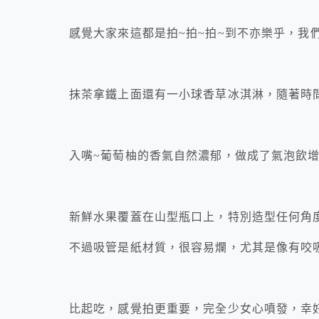
感覺大家來這都是拍~拍~拍~到不亦樂乎，我
抹茶拿鐵上面還有一小球香草冰淇淋，隨著時
入嘴~葡萄柚的香氣自然濃郁，做成了氣泡飲
新鮮水果覆蓋在山型瓶口上，特別造型任何角
不過吸管是紙材質，很容易爛，尤其是像有咬
比起吃，感覺拍更重要，完全少女心噴發，幸