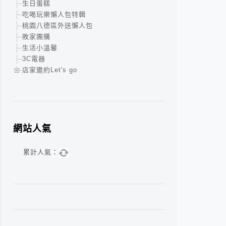
生日蛋糕
吃喝玩樂懶人包特輯
桃園八德區外送懶人包
敗家團購
生活小溫馨
3C電器
店家邀約Let's go
網站人氣
累計人氣：