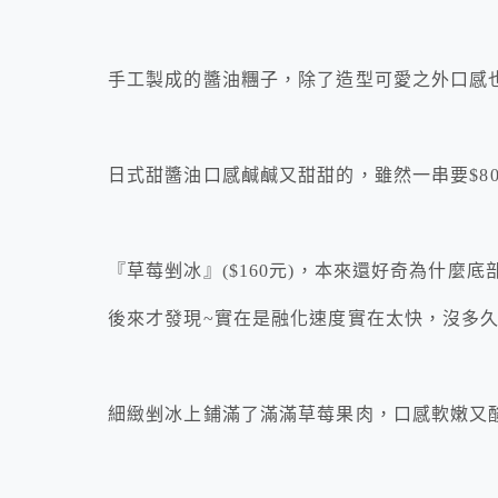
手工製成的醬油糰子，除了造型可愛之外口感
日式甜醬油口感鹹鹹又甜甜的，雖然一串要$8
『草莓剉冰』($160元)，本來還好奇為什麼底
後來才發現~實在是融化速度實在太快，沒多
細緻剉冰上鋪滿了滿滿草莓果肉，口感軟嫩又