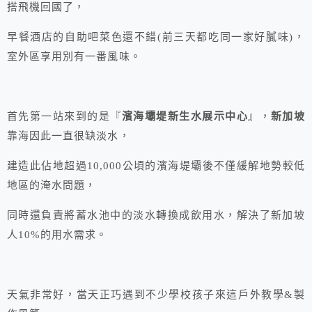
搭飛機回國了，
早餐酒店的自助吧菜色還不錯(前三天都吃同一家好膩味)，
室外區享用別有一番風味。
首先第一站來到的是『
濱海壩堤新生水展示中心
』，
新加坡
靠海因此一直很缺淡水，
建造此佔地超過10,000公頃的濱海堤壩後不僅緩解地勢較低
地區的淹水問題，
同時還負責將蓄水池中的淡水轉換成飲用水，解決了新加坡
人10%的用水需求​​。
天氣非常好，當天正巧遇到不少學校孩子來這戶外教學&製