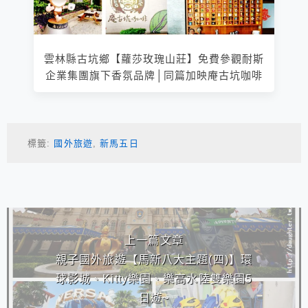
雲林縣古坑鄉【蘿莎玫瑰山莊】免費參觀耐斯
企業集團旗下香氛品牌│同篇加映庵古坑咖啡
標籤:
國外旅遊
,
新馬五日
相連文章
上一篇文章
親子國外旅遊【馬新八大主題(四)】環
球影城、Kitty樂園、樂高水陸雙樂園5
日遊~