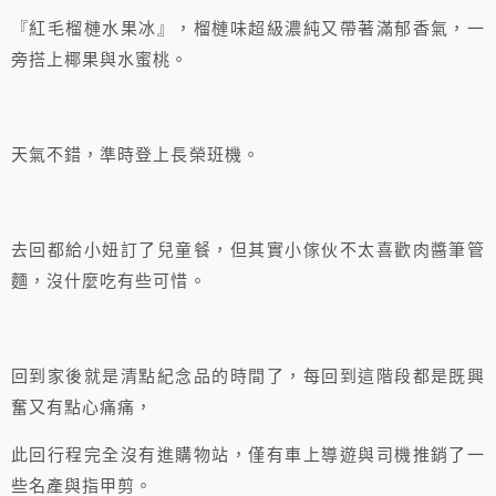
『紅毛榴槤水果冰』，榴槤味超級濃純又帶著滿郁香氣，一
旁搭上椰果與水蜜桃。
天氣不錯，準時登上長榮班機。
去回都給小妞訂了兒童餐，但其實小傢伙不太喜歡肉醬筆管
麵，沒什麼吃有些可惜。
回到家後就是清點紀念品的時間了，每回到這階段都是既興
奮又有點心痛痛，
此回行程完全沒有進購物站，僅有車上導遊與司機推銷了一
些名產與指甲剪。