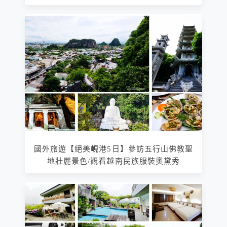
國外旅遊【絕美峴港5日】參訪五行山佛教聖
地壯麗景色/觀看越南民族服裝奧黛秀