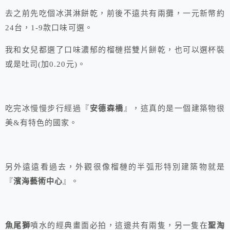
去之前先吃個冰淇淋餅乾，前後不遠共有兩攤，一元新幣約
24台，1-9款口味可選。
我和女兒都選了口味濃郁的榴槤搭雙片餅乾，也可以選杯裝
或是吐司(加0.20元)。
吃完冰慢慢步行經過『
安德森橋
』，這真的是一個建築物很
美&有特色的國家。
另外遠遠看過去，外觀很像榴槤的半弧形特別建築物就是
『
濱海藝術中心
』。
魚尾獅
噴水的經典畫面必拍，這邊共有兩隻，另一隻在
聖淘