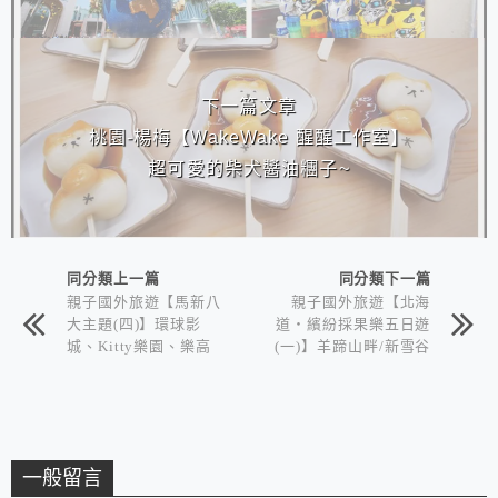
下一篇文章
桃園-楊梅【WakeWake 醒醒工作室】
超可愛的柴犬醬油糰子~
同分類上一篇
同分類下一篇
親子國外旅遊【馬新八
親子國外旅遊【北海
大主題(四)】環球影
道‧繽紛採果樂五日遊
城、Kitty樂園、樂高
(一)】羊蹄山畔/新雪谷
水陸雙樂園5日遊~
五星‧希爾頓度假村
一般留言