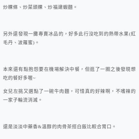
炒粿條、炒菜頭粿、炒福建蝦麵。
另外還發現一攤專賣冰品的，好多此行沒吃到的熱帶水果(紅
毛丹、波羅蜜)。
本來還有點抱怨要在機場解決中餐，但逛了一圈之後發現想
吃的餐好多喔~
女兒左挑又選點了一碗牛肉麵，可惜真的好辣啊，不嗜辣的
一家子輪流消滅。
還是淡淡中藥香&溫醇的肉骨茶搭白飯比較合胃口。