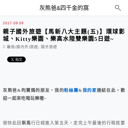
top-menu
灰熊爸&四千金的窩
2017.09.09
親子國外旅遊【馬新八大主題(五)】環球影
城、Kitty樂園、樂高水陸雙樂園5日遊~
,
離島(國內外)旅遊
國外旅遊
灰熊爸&昀寶媽的朋友，我的
粉絲團
&
我的家
連結在此，歡
迎一起來吃喝玩樂喔~
很快此回
新馬
行已經進入第五天，走完上午最後的行程就要