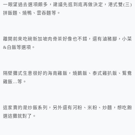
一眼望過去選項頗多，建議先逛到底再做決定，港式雙(三)
拼飯麵、燒鴨、雲吞麵等。
離開前來吃碗新加坡肉骨茶好像也不錯，還有滷豬腳，小菜
&白飯等選項。
隔壁攤式生意很好的海南雞飯，燒鵝飯、泰式雞扒飯、鴛鴦
雞飯…等。
這家賣的是炒飯系列，另外還有河粉、米粉、炒麵，想吃飽
選這攤就對了。