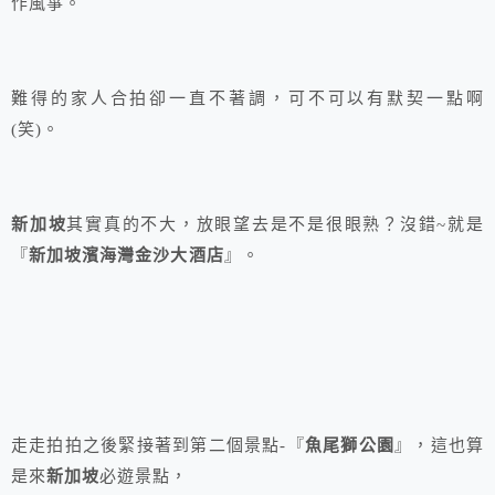
作風箏。
難得的家人合拍卻一直不著調，可不可以有默契一點啊
(笑)。
新加坡
其實真的不大，放眼望去是不是很眼熟？沒錯~就是
『
新加坡濱海灣金沙大酒店
』。
走走拍拍之後緊接著到第二個景點-『
魚尾獅公園
』，這也算
是來
新加坡
必遊景點，