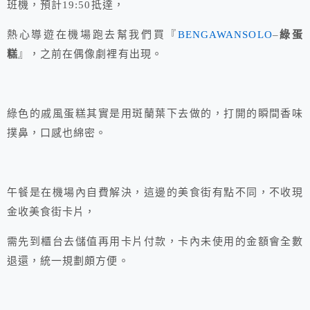
班機，預計19:50抵達，
熱心導遊在機場跑去幫我們買『
BENGAWANSOLO
–
綠蛋
糕
』，之前在偶像劇裡有出現。
綠色的戚風蛋糕其實是用斑蘭葉下去做的，打開的瞬間香味
撲鼻，口感也綿密。
午餐是在機場內自費解決，這邊的美食街有點不同，不收現
金收美食街卡片，
需先到櫃台去儲值再用卡片付款，卡內未使用的金額會全數
退還，統一規劃頗方便。