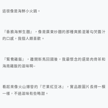
這很像是海鮮小火鍋。
『香脆海鮮生麵』，像是廣東炒麵的那種爽脆混著勾芡醬汁
的口感，我個人頗喜歡。
『鴛鴦雞飯』，離開新馬回國後，我最懷念的還是肉骨茶和
海南雞飯的滋味啊~
看起來像火山爆發的『芒果紅豆冰』，實品跟圖片長得一模
一樣，不過滋味有些略甜。