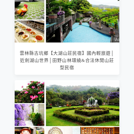
雲林縣古坑鄉【大湖山莊民宿】國內輕旅遊│
近劍湖山世界│田野山林環繞&合法休閒山莊
型民宿