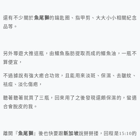
還有不少關於
魚尾獅
的鑰匙圈、指甲剪、大大小小相關紀念
品等。
另外導遊大推這瓶，由鱷魚脂肪提取而成的鱷魚油，一瓶不
算便宜，
不過據說有強大癒合功效，且能用來淡斑、保濕、去皺紋、
祛痘、淡化傷疤，
聽著聽著就買了三瓶，回來用了之後發現還頗保濕的，蠻適
合會脫皮的我。
離開『
魚尾獅
』後也快要跟
新加坡
說掰掰搂，回程是15:10的