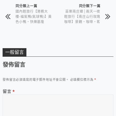
同分類上一篇
同分類下一篇
國內輕旅行【港務大
苗栗南庄鄉│兩天一夜
樓-福氣鴨(氣球鴨)】黃
輕旅行【南庄山行玫瑰
色小鴨‧快樂基隆
咖啡】景觀‧咖啡‧茗
茶‧餐點
一般留言
發佈留言
發佈留言必須填寫的電子郵件地址不會公開。
必填欄位標示為
*
留言
*