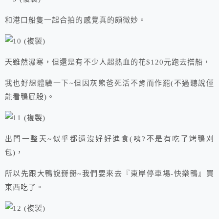
和港口船隻一起合拍的感覺真的頗微妙。
天雖然濕寒，但還是有不少人超熱血的花$120元跑去搭船，
我也好想體驗一下~但因灰熊爸死活不肯而作罷(不過聽說僅
能看鴨屁股)。
出門一整天~似乎都還沒好好進食(咦?不是有吃了烤鴨刈
包)，
所以先跟大鴨說掰掰~我們要來去『東岸停車場-快樂鴨』買
東西吃了。