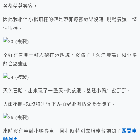
各都帶著笑容，
因此我相信小鴨萌樣的確是帶有療鬱效果沒錯~現場氣氛一整
個很棒。
幸好有看見一群人擠在這區域，沒漏了『海洋廣場』和小鴨
的合影畫面。
天色已暗，出來玩了一整天~也該跟『基隆小鴨』說掰掰，
大雨不斷~就沒特別留下專拍聖誕樹點燈後模樣了。
來時沒有坐到小鴨專車，回程時特別去服務台詢問了
區間車
時刻表
。