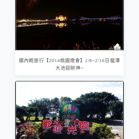
國內輕旅行【2014桃園燈會】2/8~2/16日龍潭
大池迎財神~