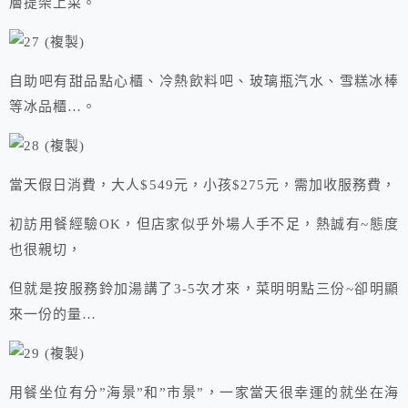
層提架上菜。
自助吧有甜品點心櫃、冷熱飲料吧、玻璃瓶汽水、雪糕冰棒
等冰品櫃…。
當天假日消費，大人$549元，小孩$275元，需加收服務費，
初訪用餐經驗OK，但店家似乎外場人手不足，熱誠有~態度
也很親切，
但就是按服務鈴加湯講了3-5次才來，菜明明點三份~卻明顯
來一份的量…
用餐坐位有分”海景”和”市景”，一家當天很幸運的就坐在海