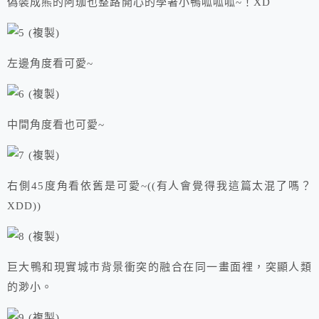
偽裝成熊的阿珈也整路開心的學著小鴨呱呱呱~！XD
左邊角度看可愛~
中間角度看也可愛~
右側45度角看依舊是可愛~((有人會覺得我這篇太混了嗎？
XDD))
巨大鴨和現實城市背景衝突的融合在同一畫面裡，突顯人類
的渺小。