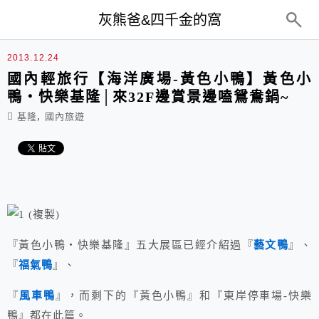
top-menu
灰熊爸&四千金的窩
2013.12.24
國內輕旅行【海洋廣場-黃色小鴨】黃色小
鴨‧快樂基隆│來32F邊賞景邊嗑鴛鴦鍋~
,
基隆
國內旅遊
『黃色小鴨‧快樂基隆』五大展區已經介紹過『
藝文鴨
』、
『
福氣鴨
』、
『
風車鴨
』，而剩下的『黃色小鴨』和『東岸停車場-快樂
鴨』都在此篇。