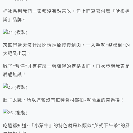
杯冰系列我們一家都沒有點來吃，但上面寫著供應『哈根達
斯』品牌。
灰熊爸當天沒什麼閒情逸致慢慢涮肉，一入手就”整盤倒”的
大絕又出現，
喊了”暫停”才有這麼一張難得的定格畫面，再次證明我家是
暴龍無誤！
肚子太餓，所以這餐沒有每種食材都拍~就簡單的帶過搂！
吃過都知道~『小蒙牛』的特色就是以類似”英式下午茶”的層