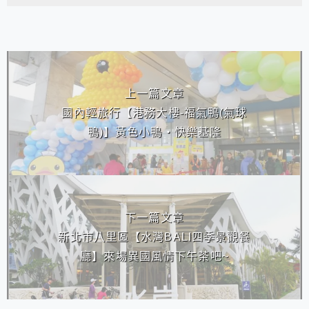
相連文章
上一篇文章
國內輕旅行【港務大樓-福氣鴨(氣球
鴨)】黃色小鴨‧快樂基隆
下一篇文章
新北市八里區【水灣BALI四季景觀餐
廳】來場異國風情下午茶吧~