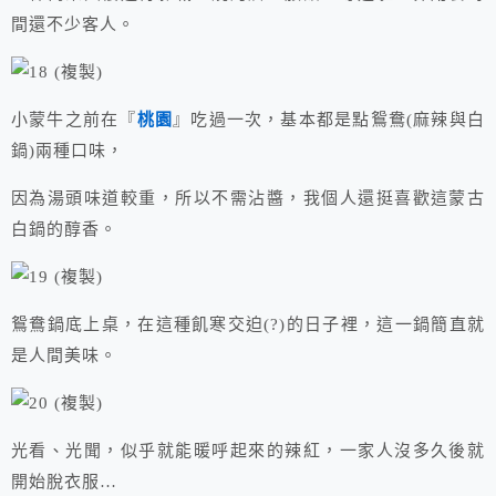
間還不少客人。
小蒙牛之前在『
桃園
』吃過一次，基本都是點鴛鴦(麻辣與白
鍋)兩種口味，
因為湯頭味道較重，所以不需沾醬，我個人還挺喜歡這蒙古
白鍋的醇香。
鴛鴦鍋底上桌，在這種飢寒交迫(?)的日子裡，這一鍋簡直就
是人間美味。
光看、光聞，似乎就能暖呼起來的辣紅，一家人沒多久後就
開始脫衣服…