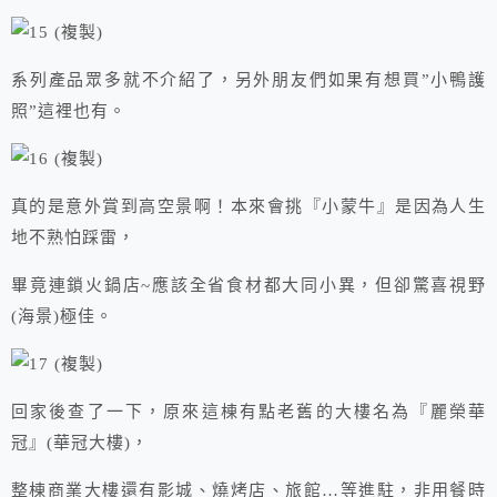
系列產品眾多就不介紹了，另外朋友們如果有想買”小鴨護
照”這裡也有。
真的是意外賞到高空景啊！本來會挑『小蒙牛』是因為人生
地不熟怕踩雷，
畢竟連鎖火鍋店~應該全省食材都大同小異，但卻驚喜視野
(海景)極佳。
回家後查了一下，原來這棟有點老舊的大樓名為『麗榮華
冠』(華冠大樓)，
整棟商業大樓還有影城、燒烤店、旅館…等進駐，非用餐時