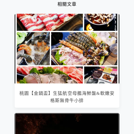
相關文章
桃園【金鍋盃】生猛航空母艦海鮮盤&軟嫩安
格斯無骨牛小排