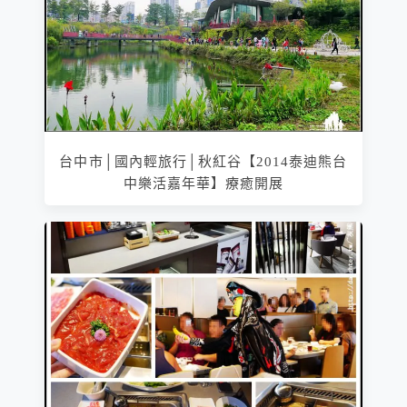
台中市│國內輕旅行│秋紅谷【2014泰迪熊台
中樂活嘉年華】療癒開展