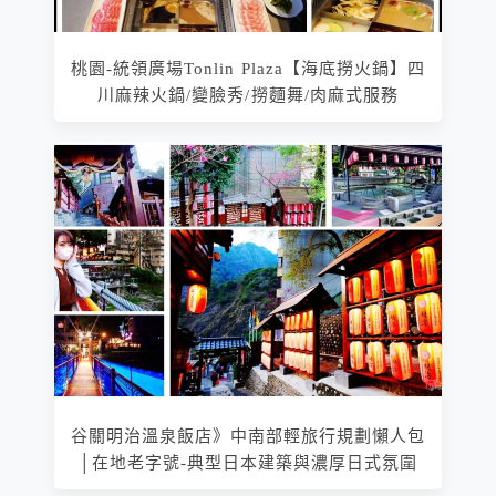
桃園-統領廣場Tonlin Plaza【海底撈火鍋】四
川麻辣火鍋/變臉秀/撈麵舞/肉麻式服務
谷關明治溫泉飯店》中南部輕旅行規劃懶人包
│在地老字號-典型日本建築與濃厚日式氛圍