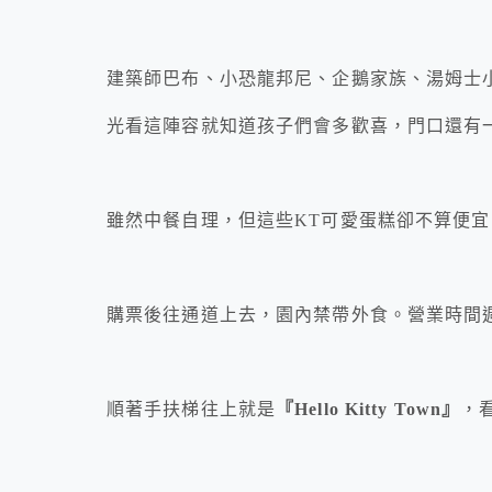
建築師巴布、小恐龍邦尼、企鵝家族、湯姆士小
光看這陣容就知道孩子們會多歡喜，門口還有
雖然中餐自理，但這些KT可愛蛋糕卻不算便
購票後往通道上去，園內禁帶外食。營業時間週一~週
順著手扶梯往上就是
『Hello Kitty Town』
，