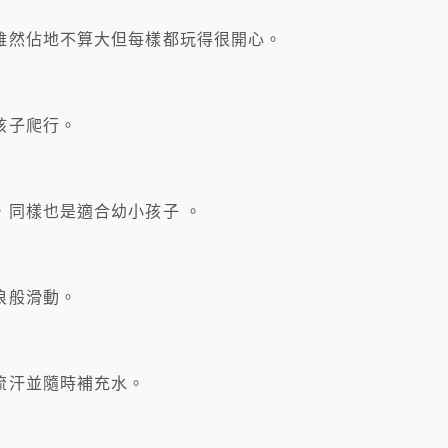
雖然佔地不算大但每樣都玩得很開心。
孩子爬行。
，同樣也是適合幼小孩子 。
浪般滑動。
流汗並隨時補充水。