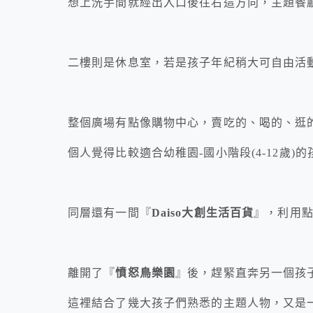
想上洗手間就經出入口後往右這方向，主題餐
二樓則是休息室，若是孩子年紀稍大可自由活
整個廣場有點像購物中心，賣吃的、喝的、逛
個人覺得比較適合幼稚園-國小階段(4-12歲
同層還有一間『
Daiso大創生活百貨
』，利用
離開了『
憤怒鳥樂園
』後，趕緊直奔另一個孩
這裡結合了幾大孩子們熟悉的主題人物，又是