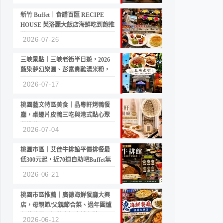
新竹 Buffet｜食譜百匯 RECIPE
HOUSE 芙洛麗大飯店海鮮吃到飽推
薦
2026-07-26
三峽景點｜三峽老街半日遊，2026
藍染夢幻樂園、彭富貴雞湯米粉，
漫遊老街古蹟
2026-07-17
桃園藝文特區美食｜晶粵軒烤鴨餐
廳，桌邊片皮鴨三吃與港式點心聚
餐推薦
2026-07-04
桃園市區｜艾佳牛排館平價排餐最
低300元起，近70道自助吧Buffet無
限吃到飽
2026-06-21
桃園市區推薦｜廣德海鮮餐廳大興
店，母親節/父親節合菜、過年圍爐
年菜首選，招牌白鯧米粉必點
2026-06-12