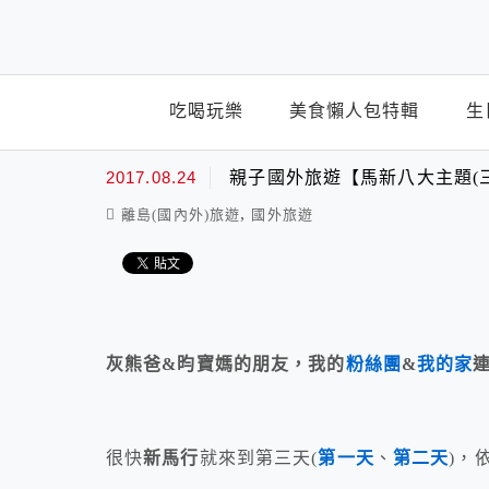
top-menu
吃喝玩樂
美食懶人包特輯
生
2017.08.24
親子國外旅遊【馬新八大主題(三
,
離島(國內外)旅遊
國外旅遊
灰熊爸&昀寶媽的朋友，我的
粉絲團
&
我的家
很快
新馬行
就來到第三天(
第一天
、
第二天
)，