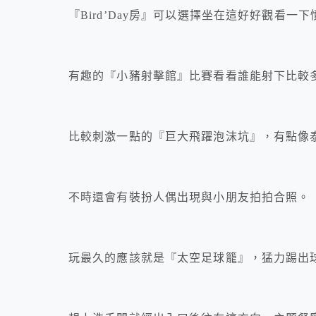
『Bird’Day房』可以選擇坐在這好好觀看一
有趣的『小豬射擊館』比賽看看誰能射下比較
比較刺激一點的『巨大飛躍泡沫坑』，有點像
不時還會有裝扮人偶出現與小朋友拍拍合照。
玩最久的應該就是『太空足球籠』，猛力踢出