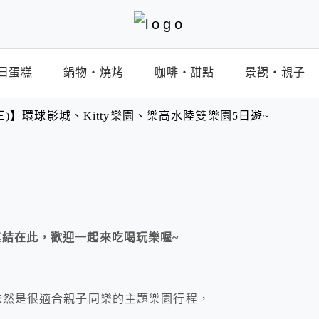
日蛋糕
鍋物‧燒烤
咖啡‧甜點
景觀‧親子
)】環球影城、Kitty樂園、樂高水陸雙樂園5日遊~
連結在此，歡迎一起來吃喝玩樂喔~
依然是很適合親子同樂的主題樂園行程，