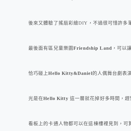
後來又體驗了搖扇彩繪DIY，不過很可惜許多
最後面有區兒童樂園
Friendship Land
，可以
恰巧碰上
Hello Kitty&Daniel
的人偶舞台劇表
光是在
Hello Kitty
這一層就花掉好多時間，趕
看板上的卡通人物都可以在這棟樓裡見到，可