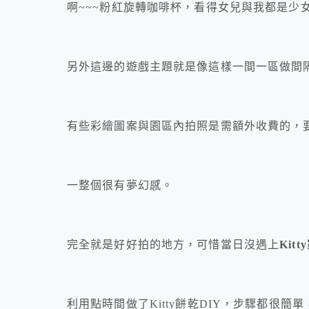
啊~~~粉紅旋轉咖啡杯，看得女兒與我都是少
另外這邊的遊戲主題就是像這樣一間一區做間隔
有些彩繪圖案與園區內拍照是需額外收費的，
一整個很有夢幻感。
完全就是好好拍的地方，可惜當日沒遇上
Kitt
利用點時間做了Kitty餅乾DIY，步驟都很簡