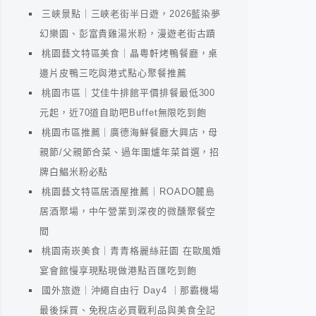
三峽景點｜三峽老街半日遊，2026藍染夢
幻樂園、彭富貴雞湯米粉，漫遊老街古蹟
桃園藝文特區美食｜晶粵軒烤鴨餐廳，桌
邊片皮鴨三吃與港式點心聚餐推薦
桃園市區｜艾佳牛排館平價排餐最低300
元起，近70道自助吧Buffet無限吃到飽
桃園市區推薦｜廣德海鮮餐廳大興店，母
親節/父親節合菜、過年圍爐年菜首選，招
牌白鯧米粉必點
桃園藝文特區居酒屋推薦｜ROADO麓島
居酒聚場，中午營業到深夜的微醺聚餐空
間
桃園南崁美食｜青青格麗絲莊園 在歐風婚
宴會館慢享現點現做港點百匯吃到飽
國外旅遊｜沖繩自由行 Day4 ｜那霸機場
最後採買、免稅店必買戰利品與美食全記