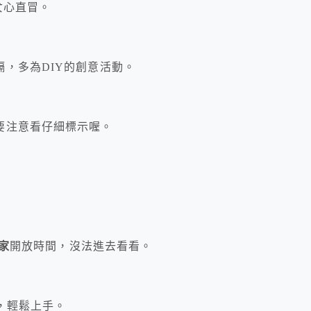
女心直冒。
，多為DIY的創意活動。
要注意看仔細標示喔。
y家
開放時間，沒法進去看看。
單，輕鬆上手。