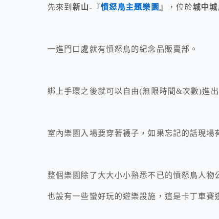
先來到
新山-
『
憤怒鳥主題樂園
』，位於
城中城廣
一進門口處就有憤怒鳥的紀念品販賣部。
綁上手環之後就可以自由(無限時間&次數)進
室內樂園入場要穿著襪子，如果忘記的話現場有
整個樂園除了大大小小熟悉不已的憤怒鳥人物
也設有一些蠻好玩的遊樂設施，這是卡丁車賽