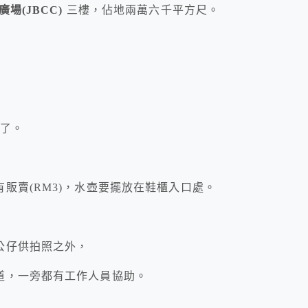
場(JBCC)
三樓，佔地兩萬六千平方尺。
出了。
販賣(RM3)，水壺要擺放在鞋櫃入口處。
公仔供拍照之外，
道，一旁都有工作人員協助。