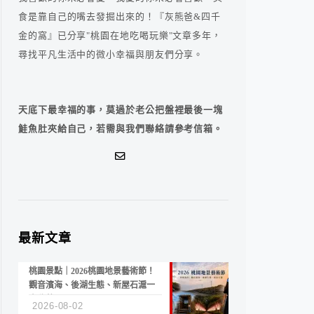
食是靠自己的嘴去發掘出來的！『灰熊爸&四千
金的窩』已分享"桃園在地吃喝玩樂"文章多年，
尋找平凡生活中的微小幸福與朋友們分享。
天底下最幸福的事，莫過於老公把盤裡最後一塊
鮭魚肚夾給自己，若需與我們聯絡請參考信箱。
最新文章
桃園景點｜2026桃園地景藝術節！
觀音濱海、後湖生態、新屋石滬一
次收藏
2026-08-02