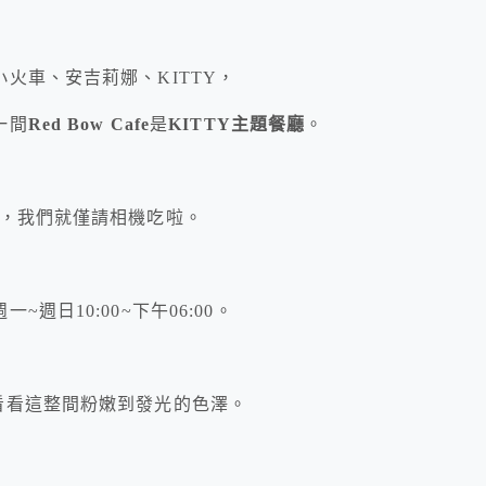
火車、安吉莉娜、KITTY，
一間
Red Bow Cafe
是
KITTY主題餐廳
。
宜，我們就僅請相機吃啦。
日10:00~下午06:00。
看看這整間粉嫩到發光的色澤。