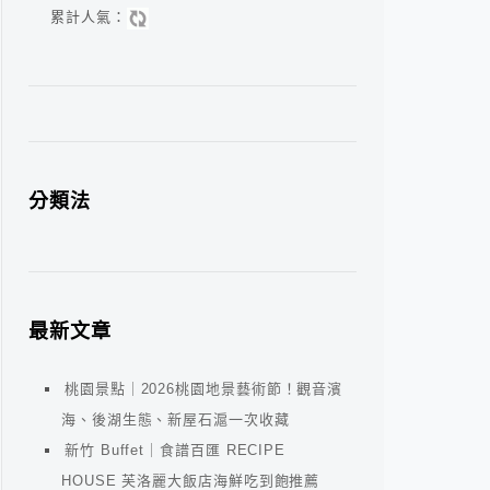
累計人氣：
分類法
最新文章
桃園景點｜2026桃園地景藝術節！觀音濱
海、後湖生態、新屋石滬一次收藏
新竹 Buffet｜食譜百匯 RECIPE
HOUSE 芙洛麗大飯店海鮮吃到飽推薦