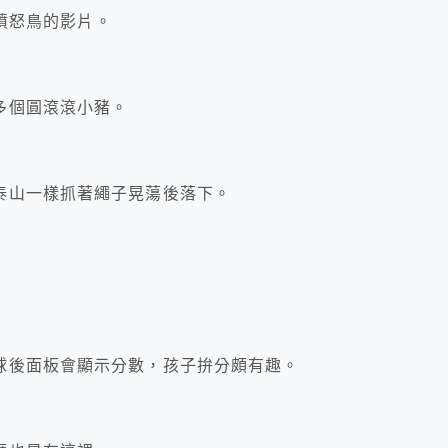
下憤怒鳥的影片。
多個圓滾滾小豬。
泰山一樣抓著繩子晃蕩後落下。
球後面板會顯示分數，孩子拚分頗有趣。