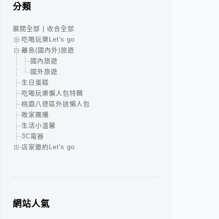
分類
展開全部
|
收合全部
吃喝玩樂Let's go
離島(國內外)旅遊
國內旅遊
國外旅遊
生日蛋糕
吃喝玩樂懶人包特輯
桃園八德區外送懶人包
敗家團購
生活小溫馨
3C電器
店家邀約Let's go
網站人氣