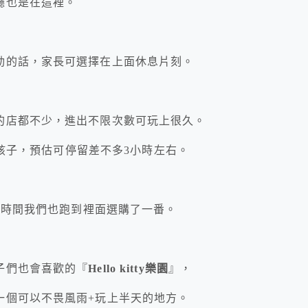
廳也是在這裡。
動的話，家長可選擇在上面休息片刻。
的店都不少，進出不限次數可玩上很久。
)的孩子，預估可停留差不多3小時左右。
點時間我們也跑到裡面選購了一番。
子們也會喜歡的『
Hello kitty樂園
』，
一個可以不畏風雨+玩上半天的地方。