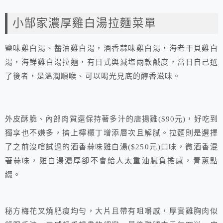
小郜家濃厚雞白湯拉麵菜單
鹽味雞白湯、醬油雞白湯，酒香蒜味雞白湯，海老干貝雞白
湯，海鮮雞白湯拉麵，有日式與減塩兩款鹹度，當日自己選
了後者，是溫潤順喉、可以喝光見底的醇香滋味。
外皮酥脆、內部肉質還保持著多汁的唐揚雞($90元)，好吃到
獨享也不嫌多，擠上檸檬丁增添層次且解膩。拉麵則是選擇
了之前沒嚐試過的酒香蒜味雞白湯($250元)口味，微酒香混
著蒜味，雞白湯濃厚卻不會給人太重油膩負擔感，青蔥點
綴。
秘方梅花叉燒肥瘦均勻，大片且帶有咀嚼感，厚實雞胸肉似