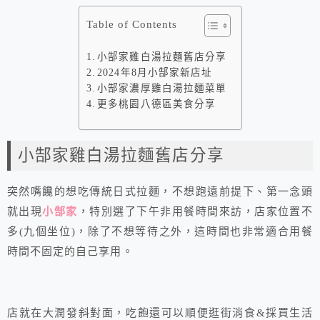
Table of Contents
小郜家雞白湯拉麵舊店分享
2024年8月小郜家新店址
小郜家濃厚雞白湯拉麵菜單
更多桃園八德區美食分享
小郜家雞白湯拉麵舊店分享
突然嘴饞的想吃傳統日式拉麵，不想跑遠前提下、第一念頭
就出現
小郜家
，特別選了下午非用餐時間來訪，店家位置不
多(九個坐位)，除了不想等待之外，這時間也非常適合用餐
時間不固定的自己享用。
店就在大潤發斜對面，吃飽還可以順便逛街消食&採買生活