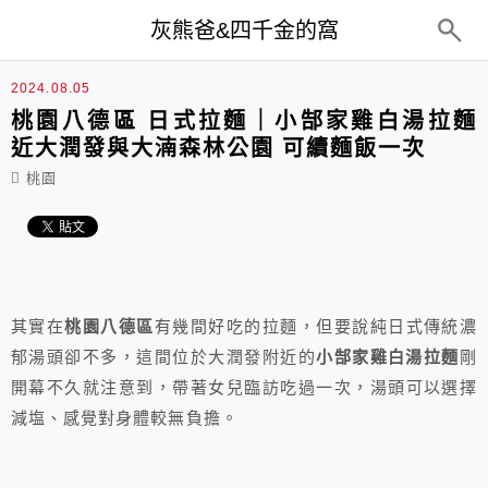
top-menu
灰熊爸&四千金的窩
2024.08.05
桃園八德區 日式拉麵｜小郜家雞白湯拉麵
近大潤發與大湳森林公園 可續麵飯一次
桃園
其實在
桃園
八德區
有幾間好吃的拉麵，但要說純日式傳統濃
郁湯頭卻不多，這間位於大潤發附近的
小郜家雞白湯拉麵
剛
開幕不久就注意到，帶著女兒臨訪吃過一次，湯頭可以選擇
減塩、感覺對身體較無負擔。