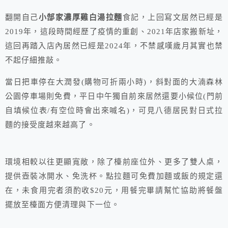
翻開自己
小郜家濃厚雞白湯拉麵
食記，上回寫文居然已經是
2019年，這段時間經歷了疫情的重創、2021年店家搬新址，
這回再踏入店內居然已經是2024年，不禁感嘆歲月其實也禁
不起仔細推敲。
當日把車停在大潤發(購物可折兩小時)，斜對面的大湳森林
公園停車場則免費，平日中午獨自前來居然還要小候位(門前
自填候位表/有空位時會出來喊名)，可見八德居民對日式拉
麵的接受度越來越高了。
環境相較以往更顯寬敞，除了檯前座位外、更多了雙人桌，
提供壺裝冰開水、免洗杯。點拉麵可免費加麵或飯的規定還
在，未食用完者須酌收$20元，用餐完畢請幫忙協助將餐盤
擺放至檯面方便清理與下一位。