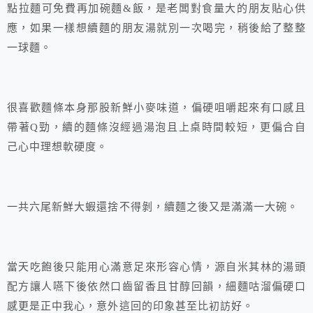
點拉麵可免費再加碗麵&飯，是老闆對食量大的朋友貼心供
應，如果一樣想續麵的朋友湯就別一次喝完，稍後給了整整
一球麵。
很喜歡麵條本身那股新鮮小麥味道，偏硬咀嚼起來有口感且
帶著Q勁，續的麵條沒經過湯泡且上桌時間較短，更偏合自
己心中理想軟硬度。
一共六尾新鮮大蝦還捨不得剝，續麵之後又是滿滿一大碗。
當天吃飽後只能用心滿意足來形容心情，源自米其林的湯頭
配方讓人嚥下後依然口齒留香且甘醇回韻，細麵咕溜偏硬口
感更是正中我心，意外這回的印象甚至比初訪好。