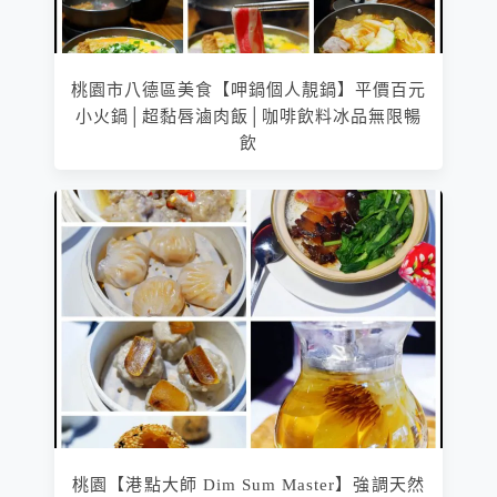
桃園市八德區美食【呷鍋個人靚鍋】平價百元
小火鍋│超黏唇滷肉飯│咖啡飲料冰品無限暢
飲
桃園【港點大師 Dim Sum Master】強調天然