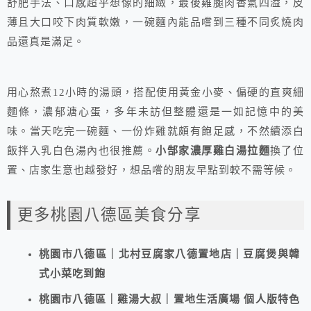
舒肥手法、口感超乎想像的細緻，最後雞腿肉香氣四溢，皮
薄且大口咬下肉質軟嫩，一碗麵內能品嚐到三種不同炙燒肉
品還真是滿足。
用心熬煮12小時的湯頭，搭配使用黃金小麥、偏硬的直爽細
麵條，濃郁溏心蛋，多年未訪但整體還是一如記憶中的美
味。當天吃完一碗麵、一份炸雞就頗有飽足感，不然續添白
飯拌入乳白色湯內也很推薦。
小郜家濃厚雞白湯拉麵
換了位
置、店家生意也越發好，想品嚐的朋友早點到較不需等候。
更多桃園八德區美食分享
桃園市八德區｜北村豆腐家八德置地店｜豆腐煲與韓
式小菜吃到飽
桃園市八德區｜雞湯大叔｜置地生活廣場 個人版特色