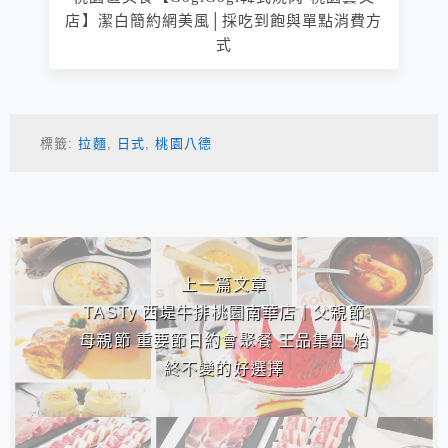
店】潔白簡約網美風│採吃到飽與單點消費方
式
標籤:
拉麵
,
日式
,
桃園八德
相連文章
上一篇文章
TASTy 西堤牛排桃園南華店｜父親節
母親節 重要節日約會聚餐 王品集團 始
終不變的好選擇