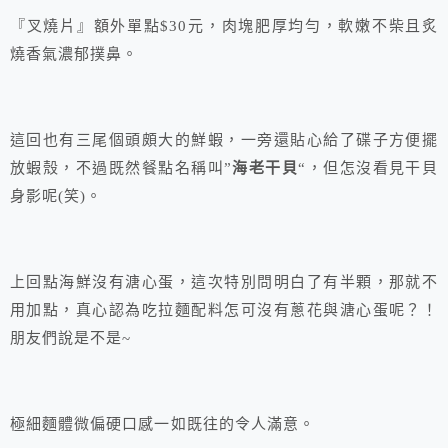
『叉燒片』額外單點$30元，肉塊肥厚均勻，軟嫩不柴且炙
燒香氣濃郁撲鼻。
這回也有三尾個頭頗大的鮮蝦，一旁還貼心給了碟子方便擺
放蝦殼，不過既然餐點名稱叫”
海老干貝
“，但怎沒看見干貝
身影呢(笑)。
上回點海鮮沒有溏心蛋，這次特別問明白了有半顆，那就不
用加點，真心認為吃拉麵配料怎可沒有蔥花與溏心蛋呢？！
朋友們說是不是~
極細麵體微偏硬口感一如既往的令人滿意。