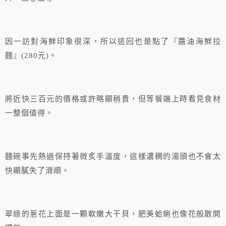
因一訪對海鮮印象很深，所以這回也是點了『醬油海鮮拉
麵』(280元)。
將近快三百元的價格或許略顯稍貴，但等餐端上時看見食材
一整個值得。
麵碗事先熱過保持著微炙手溫度，這樣濃稠的湯頭也不會太
快顯膩失了滑順。
翠綠的蔥花上面是一顆軟嫩大干貝，肥美蛤蜊也像花般散開