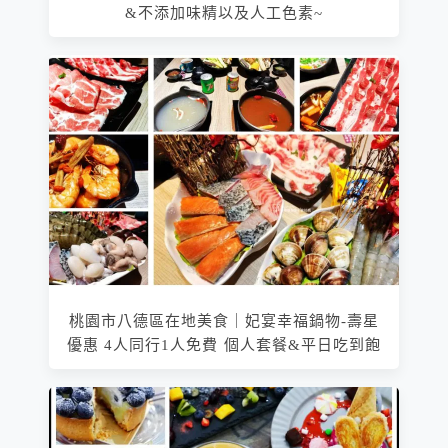
&不添加味精以及人工色素~
桃園市八德區在地美食｜妃宴幸福鍋物-壽星
優惠 4人同行1人免費 個人套餐&平日吃到飽