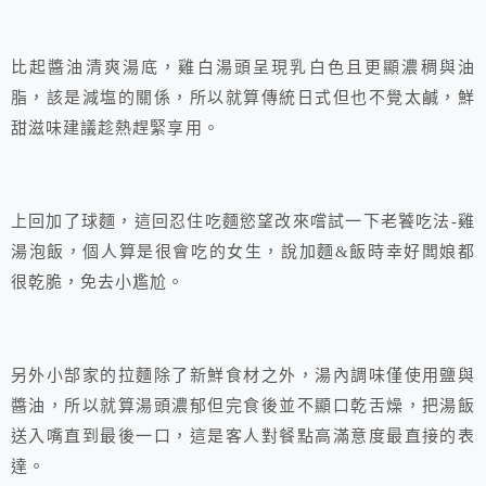
比起醬油清爽湯底，雞白湯頭呈現乳白色且更顯濃稠與油
脂，該是減塩的關係，所以就算傳統日式但也不覺太鹹，鮮
甜滋味建議趁熱趕緊享用。
上回加了球麵，這回忍住吃麵慾望改來嚐試一下老饕吃法-雞
湯泡飯，個人算是很會吃的女生，說加麵&飯時幸好闆娘都
很乾脆，免去小尷尬。
另外小郜家的拉麵除了新鮮食材之外，湯內調味僅使用鹽與
醬油，所以就算湯頭濃郁但完食後並不顯口乾舌燥，把湯飯
送入嘴直到最後一口，這是客人對餐點高滿意度最直接的表
達。