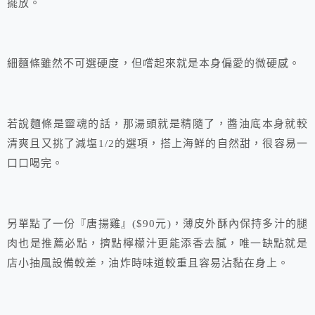
擺放。
細麵條雖然不可選硬度，但嚐起來就是本身偏愛的微硬感。
若說麵條是靈魂的話，那湯頭就是精隨了，醬油底本身就較
清爽且又挑了減塩1/2的選項，搭上海鮮的自然甜，很容易一
口口喝完。
另單點了一份『唐揚雞』($90元)，薄皮外酥內保持多汁的腿
肉也是推薦必點，擠點檸檬汁更能添香去膩，唯一缺點就是
店小抽風設備較差，油炸時味道較重且容易沾黏在身上。