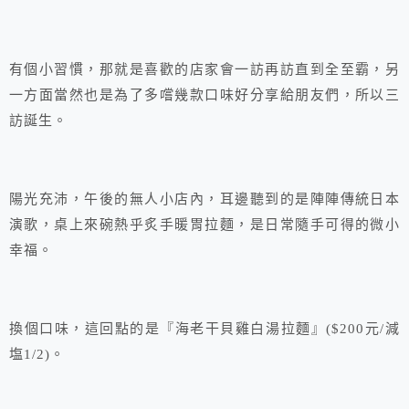
有個小習慣，那就是喜歡的店家會一訪再訪直到全至霸，另
一方面當然也是為了多嚐幾款口味好分享給朋友們，所以三
訪誕生。
陽光充沛，午後的無人小店內，耳邊聽到的是陣陣傳統日本
演歌，桌上來碗熱乎炙手暖胃拉麵，是日常隨手可得的微小
幸福。
換個口味，這回點的是『海老干貝雞白湯拉麵』($200元/減
塩1/2)。