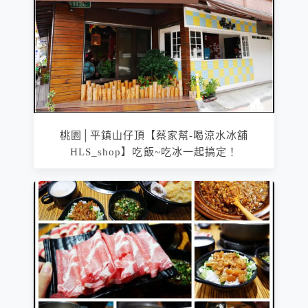
桃園│平鎮山仔頂【蔡家幫-喝涼水冰舖
HLS_shop】吃飯~吃冰一起搞定！