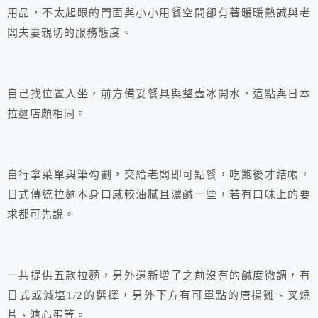
用品，不太起眼的門面與小小用餐空間卻有著暖暖熱誠與老
闆夫妻親切的服務態度。
自己找位置入坐，前方備妥餐具與整壺冰開水，這點與日本
拉麵店頗相同。
自行拿菜單與筆勾劃，交給老闆即可點餐，吃飽後才結帳，
日式傳統拉麵本身口感較油膩且濃鹹一些，若有口味上的要
求都可先說。
一共提供五款拉麵，另外還新增了之前沒有的鹹度微調，有
日式或減塩1/2的選擇，另外下方有可單點的唐揚雞、叉燒
片、溏心蛋等。