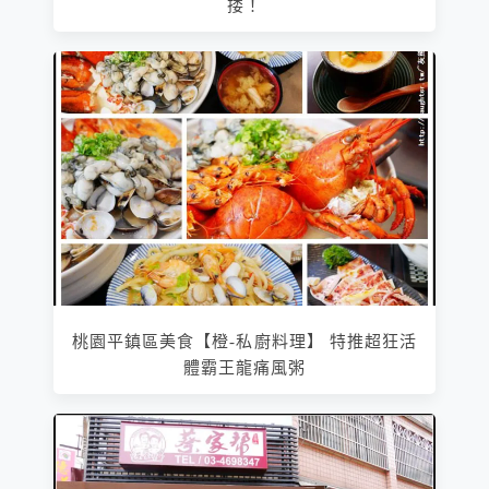
搂！
桃園平鎮區美食【橙-私廚料理】 特推超狂活
體霸王龍痛風粥