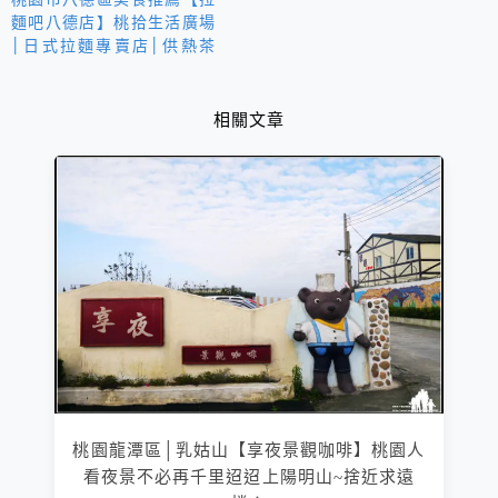
麵吧八德店】桃拾生活廣場
│日式拉麵專賣店│供熱茶
無限
相關文章
桃園龍潭區│乳姑山【享夜景觀咖啡】桃園人
看夜景不必再千里迢迢上陽明山~捨近求遠