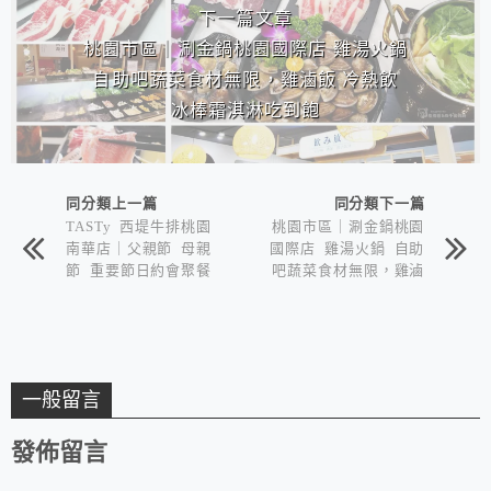
下一篇文章
桃園市區｜涮金鍋桃園國際店 雞湯火鍋
自助吧蔬菜食材無限，雞滷飯 冷熱飲
冰棒霜淇淋吃到飽
同分類上一篇
同分類下一篇
TASTy 西堤牛排桃園
桃園市區｜涮金鍋桃園
南華店｜父親節 母親
國際店 雞湯火鍋 自助
節 重要節日約會聚餐
吧蔬菜食材無限，雞滷
王品集團 始終不變的
飯 冷熱飲 冰棒霜淇淋
好選擇
吃到飽
一般留言
發佈留言