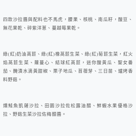
四款沙拉醬與配料也不馬虎，腰果、核桃、南瓜籽，酸豆、
無花果乾、碎紫洋蔥、蔓越莓果乾。
綠(紅)奶油萵苣、綠(紅)橡萵苣生菜、綠(紅)菊苣生菜，紅火
焰萵苣生菜、蘿蔓心、結球紅萵苣，迷你酸黃瓜、聖女番
茄、醃漬水滴黃甜椒、栗子地瓜、苜蓿芽、三日苗、爐烤香
料野菇。
燻鮭魚凱薩沙拉、田園沙拉佐松露油醋、鮮蝦水果優格沙
拉、野菇生菜沙拉佐梅醋醬。