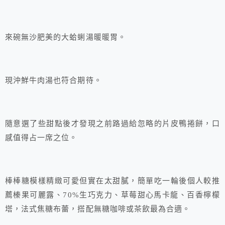
來碗無沙肥美的大蛤蜊湯暖暖胃。
現沖鮮牛肉湯也符合期待。
隨意選了些甜點後才發現之前路過給忽略的片皮鴨捲餅，口
感值得占一席之位。
棒棒糖模樣精緻可愛但實在太甜膩，簡單吃一輪後個人較推
薦榛果可麗露、70%生巧克力、草莓甜心馬卡龍、百香檸檬
塔，法式焦糖布蕾，搭配無糖咖啡或茶飲最為合適。