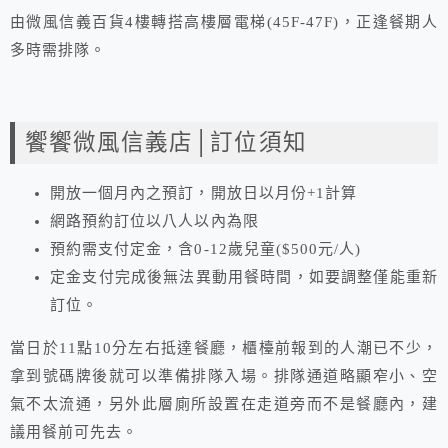
由微風信義百貨4樓轉搭高樓層電梯(45F-47F)，正逢餐期人
多時需排隊。
饗饗微風信義店│訂位須知
開放一個月內之預訂，開放日以月份+1計算
網路預約訂位以八人以內為限
預約需支付定金，含0-12歲兒童($500元/人)
定金支付完成後無法異動用餐時間，如要調整僅能重新
訂位。
當日於11點10分左右抵達餐廳，櫃檯前報到的人潮已不少，
拿到號碼牌後就可以準備排隊入場。排隊通道略顯窄小、空
氣不太流通，另外此層廁所設置在走道旁而不是餐廳內，建
議用餐前可先去。