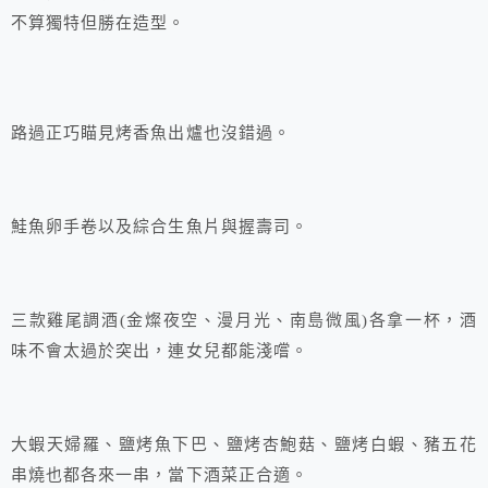
不算獨特但勝在造型。
路過正巧瞄見烤香魚出爐也沒錯過。
鮭魚卵手卷以及綜合生魚片與握壽司。
三款雞尾調酒(金燦夜空、漫月光、南島微風)各拿一杯，酒
味不會太過於突出，連女兒都能淺嚐。
大蝦天婦羅、鹽烤魚下巴、鹽烤杏鮑菇、鹽烤白蝦、豬五花
串燒也都各來一串，當下酒菜正合適。