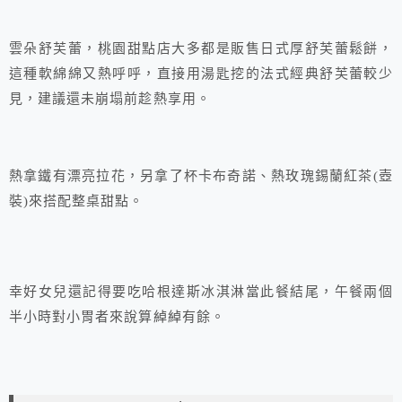
雲朵舒芙蕾，桃園甜點店大多都是販售日式厚舒芙蕾鬆餅，
這種軟綿綿又熱呼呼，直接用湯匙挖的法式經典舒芙蕾較少
見，建議還未崩塌前趁熱享用。
熱拿鐵有漂亮拉花，另拿了杯卡布奇諾、熱玫瑰錫蘭紅茶(壺
裝)來搭配整桌甜點。
幸好女兒還記得要吃哈根達斯冰淇淋當此餐結尾，午餐兩個
半小時對小胃者來說算綽綽有餘。