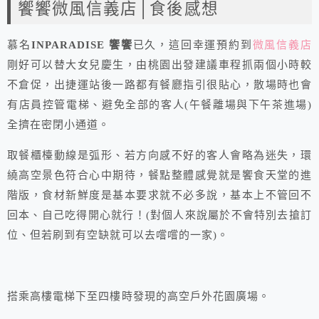
饗饗微風信義店│食後感想
慕名
INPARADISE 饗饗
已久，這回幸運預約到
微風信義店
剛好可以替大女兒慶生，由桃園出發建議車程抓兩個小時較
不倉促，出捷運站後一路都有餐廳指引很貼心，散場時也會
有店員控管電梯、避免全部的客人(午餐離場與下午茶進場)
全擠在密閉小通道。
取餐櫃檯動線是弧形、若方向感不好的客人會略為迷失，環
繞高空景色符合心中期待，餐點整體感覺就是饗食天堂的進
階版，食材新鮮度是基本要求就不必多說，基本上不管回不
回本、自己吃得開心就行！(對個人來說屬於不會特別去搶訂
位、但若刷到有空缺就可以去嚐嚐的一家)。
搭乘高樓電梯下至四樓時發現的高空戶外花園廣場。