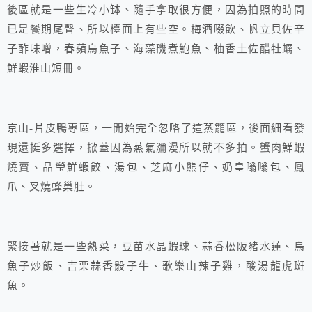
後區就是一些生冷小缽、隨手拿取很方便，因為拍照的時間
已是餐期尾聲、所以檯面上有些空。梅酒啜飲、帆立貝佐辛
子酢味噌，春蘋烏魚子、海藻磯煮鮑魚、柚香土佐醋牡蠣、
鮮蝦淮山短冊。
京山-片皮鴨專區，一開始完全忽略了這蒸籠區，後面細看發
現還挺多選擇，掀蓋因為蒸氣瀰漫所以就不多拍。蟹肉鮮蝦
燒賣、晶瑩鮮蝦餃、湯包、芝麻小熊仔、奶皇嗡嗡包、鳳
爪、叉燒蜂巢肚。
緊接著就是一些熱菜，豆苗水晶蝦球、蒜香松阪豬水蓮、烏
魚子炒飯、吉栗蒜香骰子牛、歌樂山辣子雞，酸湯龍虎斑
魚。