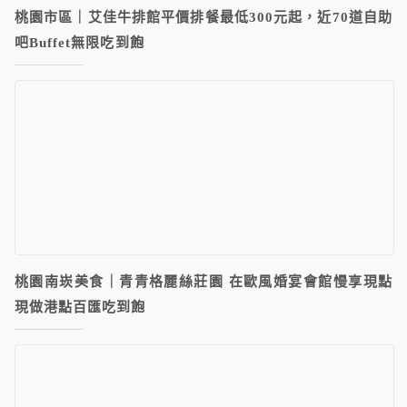
桃園市區｜艾佳牛排館平價排餐最低300元起，近70道自助
吧Buffet無限吃到飽
桃園南崁美食｜青青格麗絲莊園 在歐風婚宴會館慢享現點
現做港點百匯吃到飽