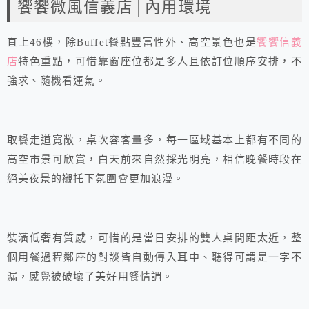
饗饗微風信義店│內用環境
直上46樓，除Buffet餐點豐富性外、高空景色也是
饗饗信義
店
特色重點，可惜靠窗座位都是多人且依訂位順序安排，不
強求、隨機看運氣。
取餐走道寬敞，桌次容客量多，每一區域基本上都有不同的
高空市景可欣賞，白天前來自然採光明亮，相信晚餐時段在
絕美夜景的襯托下氛圍會更加浪漫。
裝潢低奢有質感，可惜的是當日安排的雙人桌間距太近，整
個用餐過程鄰座的對談皆自動傳入耳中、聽得可謂是一字不
漏，感覺被破壞了美好用餐情調。