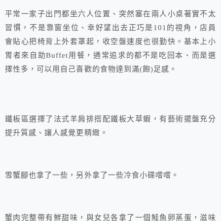
平常一家子出門都坐六人位置、突然塞在兩人小桌著實不太
習慣，不是靠窗坐位、幸好望出去正巧是101的視角，店員
會貼心把椅背上外套罩起，收空盤速度也很勤快。基本上小
胃者來自助Buffet用餐，通常追求的都不是吃回本、而是選
擇性多，可以用自己喜歡的食物達到滿(飽)足感。
鐵板區選擇了法式羊肩排搭配鐵板大草蝦，有藝術擺盤充分
提升質感、讓人感覺更精緻。
雪蟹腳也拿了一些，另外拿了一些冷食小碟嚐嚐。
蟹肉完整帶有鮮甜味，與女兒各拿了一個鮭魚卵蒸蛋，滋味