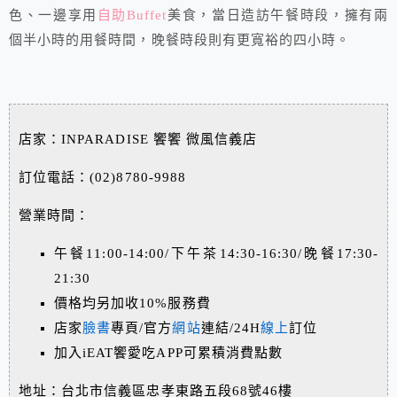
色、一邊享用
自助Buffet
美食，當日造訪午餐時段，擁有兩
個半小時的用餐時間，晚餐時段則有更寬裕的四小時。
店家：INPARADISE 饗饗 微風信義店
訂位電話：(02)8780-9988
營業時間：
午餐11:00-14:00/下午茶14:30-16:30/晚餐17:30-
21:30
價格均另加收10%服務費
店家
臉書
專頁/官方
網站
連結/24H
線上
訂位
加入iEAT饗愛吃APP可累積消費點數
地址：台北市信義區忠孝東路五段68號46樓