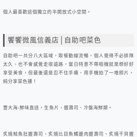
個人最喜歡這個獨立的半開放式小空間。
饗饗微風信義店│自助吧菜色
自助吧一共分八大區域，取餐動線流暢，個人覺得不必排隊
太久、也不會感覺走很遠路，當日特意不帶相機就是想好好
享受美食，但最後還是忍不住手癢、用手機拍了一堆照片，
純分享菜色摟！
豐大海-鮮味直送，生魚片、握壽司、冷盤海鮮類。
炙燒鮭魚肚握壽司、炙燒比目魚鰭邊肉握壽司、炙燒干貝握