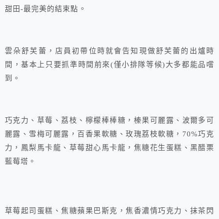
甜田-最完美的結束點。
雲朵舒芙蕾，店員初帶位時就會告知現做舒芙蕾的出爐時
間，基本上只要抓準時間前來(僅小排隊等候)大多都能品嚐
到。
巧克力、草莓、荔枝、檸檬棒棒糖，榛果可麗露、波爾多可
麗露、雪梅可麗露，百香果軟糖、玫瑰荔枝軟糖，70%巧克
力，鳳梨馬卡龍、草莓甜心馬卡龍，焦糖花生蛋糕、黑醋栗
藍莓塔。
草莓起司蛋糕、焦糖蘋果巴斯克，焦香濃情巧克力、抹茶閃