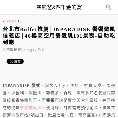
top-menu
灰熊爸&四千金的窩
2024.03.15
台北市Buffet推薦│INPARADISE 饗饗微風
信義店│46樓高空用餐遠眺101景觀-自助吃
到飽
,
吃喝玩樂Let's go
台北
INPARADISE 饗饗
，與饗A Joy、旭集、饗食天堂、果然
匯、小福利、開飯川、饗泰多、真珠…等眾多知名餐廳同隸
屬於饗賓集團旗下，而
饗饗
可說是饗食天堂升級版，這回造
訪的便是
饗饗信義店
，使用線上訂位需先預付定金，位置在
捷運市政府站3號出口、微風信義46樓，可高空賞101周邊景