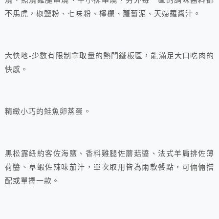
燒、照燒雞腿串燒、牛小排串燒，另外每一區的調味醬料都
不馬虎，椒鹽粉、七味粉、檸檬、蘿蔔泥、天婦羅醬汁。
大快地-少數有限制拿取量的熱門鐵板區，能滿足大口吃肉的
快感。
精緻小巧的鮭魚卵蒸蛋。
黑松露紐約客佐海鹽、香料雞腿佐蘑菇醬、法式羊肩排佐薄
荷醬、草蝦佐辣味茄汁，單次取用皆為兩款餐點，可倆倆搭
配或單擇一款。