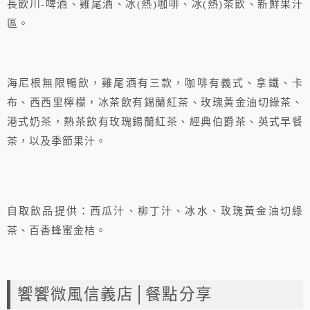
長飲川-啤酒、雞尾酒、冰(熱)咖啡、冰(熱)茶飲、新鮮果汁
區。
海尼根無限暢飲，雞尾酒有三款，咖啡有義式、拿鐵、卡
布、西西里檸檬，冰茶飲有錫蘭紅茶、玫瑰黃金油切綠茶、
港式奶茶，熱茶飲有玫瑰錫蘭紅茶、經典伯爵茶、英式早餐
茶，以及季節果汁。
自取飲品提供：西瓜汁、柳丁汁、冰水、玫瑰黃金油切綠
茶、百香蜂蜜金桔。
饗饗微風信義店│餐點分享