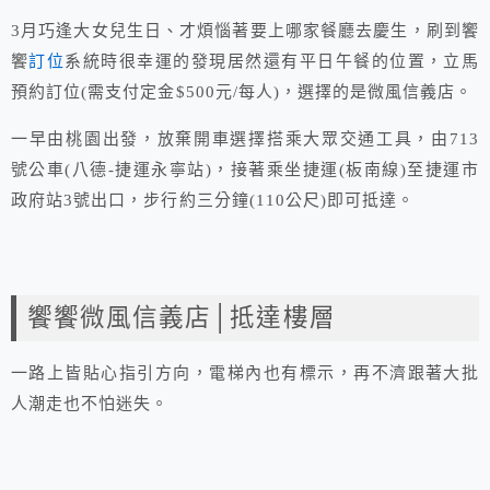
3月巧逢大女兒生日、才煩惱著要上哪家餐廳去慶生，刷到饗
饗
訂位
系統時很幸運的發現居然還有平日午餐的位置，立馬
預約訂位(需支付定金$500元/每人)，選擇的是微風信義店。
一早由桃園出發，放棄開車選擇搭乘大眾交通工具，由713
號公車(八德-捷運永寧站)，接著乘坐捷運(板南線)至捷運市
政府站3號出口，步行約三分鐘(110公尺)即可抵達。
饗饗微風信義店│抵達樓層
一路上皆貼心指引方向，電梯內也有標示，再不濟跟著大批
人潮走也不怕迷失。