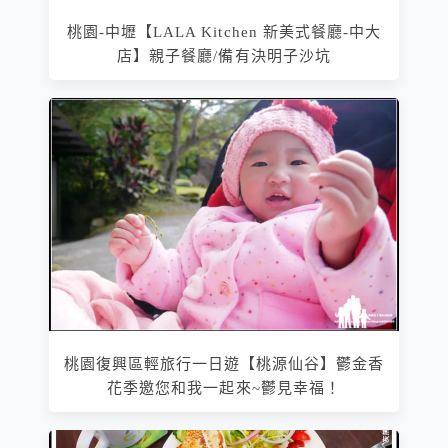
桃園-中壢【LALA Kitchen 新美式餐廳-中大
店】親子餐廳/備有決明子沙坑
桃園復興區輕旅行一日遊【桃源仙谷】鬱金香
花季邀您和我一起來~鬱見幸福！