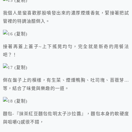
我個人是蠻喜歡那股噴發出來的濃厚煙燻香氣，緊接著把試
管裡的特調油醋倒入。
接著再蓋上蓋子~上下搖晃均勻，完全就是新奇的用餐法
吧？！
倒在盤子上的模樣，有生菜、煙燻鴨胸、吐司塊、苜蓿芽…
等，結合了味覺與樂趣的一道。
麵包-『抹茶紅豆麵包佐明太子沙拉醬』，麵包本身的軟硬度
與咀嚼Q感很不錯，