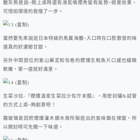
聽灰熊爸說~剛上桌時還有液氮噴煙秀蠻有氣勢+視覺效果，
可惜拍環境的我慢了一步。
當然要先來說這日本特級的馬糞海膽~入口時在口腔散發的味
道真的好濃郁甘甜，
另外中間部位的紫山藥泥和包卷的煙燻生鮭魚片口感也細緻
軟嫩，第一道就好滿意。
生菜沙拉-『煙燻溫室生菜拉沙佐芥末醋』，用密封罐&試管
的方式上桌~夠創意吧！
霧玻璃是因把煙燻灌木類木屑所製造出的氣味鎖在裡面，所
以開封時可先聞一下味道。