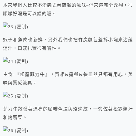
本來我個人比較不愛義式番茄湯的滋味~但來這完全改觀，很
順喉好喝是可以續的喔。
蝦子和魚肉也新鮮，另外我們也把竹炭麵包蓋拆小塊來沾蘊
湯汁，口感扎實很有嚼性。
主食-『松露菲力牛』，賣相&擺盤&餐皿器具都有用心，美
味與質感兼具。
菲力牛散發著漂亮的咖啡色澤與烙烤紋，一旁佐著松露醬汁
和烤蔬菜。