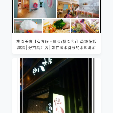
桃園美食【有食候。紅豆(桃園店)】乾燥花彩
繪牆│好拍網紅店│如在潛水艇般的水藍清涼