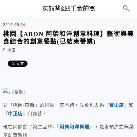
top-menu
灰熊爸&四千金的窩
2016.05.04
桃園【ARON 阿榮和洋創意料理】藝術與美
食結合的創意餐點(已結束營業)
桃園
對『桃園-東街』的印象一直不錯，先後也去過『
寶山店
』和
『
中正店
』用過餐，
現在則開創了第二品牌-『
阿榮和洋料理
』，是走預約式無菜
單創意路線，