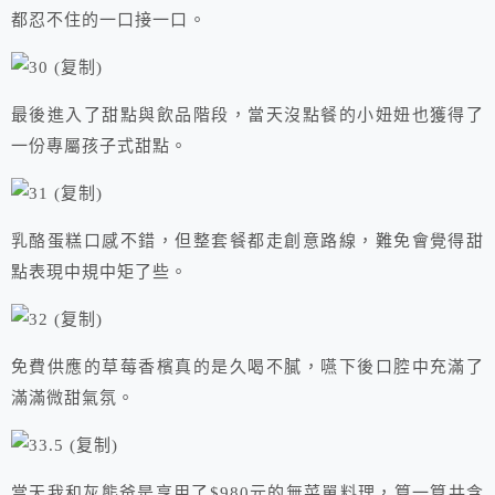
都忍不住的一口接一口。
最後進入了甜點與飲品階段，當天沒點餐的小妞妞也獲得了
一份專屬孩子式甜點。
乳酪蛋糕口感不錯，但整套餐都走創意路線，難免會覺得甜
點表現中規中矩了些。
免費供應的草莓香檳真的是久喝不膩，嚥下後口腔中充滿了
滿滿微甜氣氛。
當天我和灰熊爸是享用了$980元的無菜單料理，算一算共含