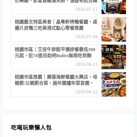
幻樂園、彭富貴雞湯米粉，漫遊老街古蹟
2026-07-17
桃園藝文特區美食｜晶粵軒烤鴨餐廳，桌
邊片皮鴨三吃與港式點心聚餐推薦
2026-07-04
桃園市區｜艾佳牛排館平價排餐最低300
元起，近70道自助吧Buffet無限吃到飽
2026-06-21
桃園市區推薦｜廣德海鮮餐廳大興店，母
親節/父親節合菜、過年圍爐年菜首選，
招牌白鯧米粉必點
2026-06-12
吃喝玩樂懶人包