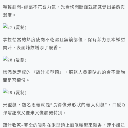
輕輕劃開~絲毫不花費力氣，光看切開斷面就能感覺出柔嫩與
濕度。
拿捏恰當的熟度使肉不乾澀且無筋部位，保有菲力原本鮮甜
肉汁，表面烤紋增添了股香。
增添飽足感的『茄汁米型麵』，服務人員很貼心的會不斷詢
問是否續份。
米型麵，顧名思義就是”長得像米形狀的義大利麵”，口感Q
彈嚐起來又像米又像麵頗特別，
茄汁收乾~完全的吸附在米型麵上面咀嚼起來頗香，連小妞妞