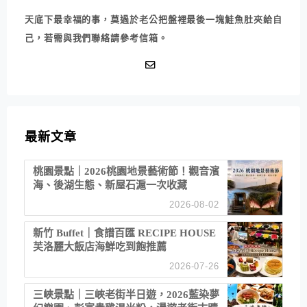
天底下最幸福的事，莫過於老公把盤裡最後一塊鮭魚肚夾給自
己，若需與我們聯絡請參考信箱。
最新文章
桃園景點｜2026桃園地景藝術節！觀音濱
海、後湖生態、新屋石滬一次收藏
2026-08-02
新竹 Buffet｜食譜百匯 RECIPE HOUSE
芙洛麗大飯店海鮮吃到飽推薦
2026-07-26
三峽景點｜三峽老街半日遊，2026藍染夢