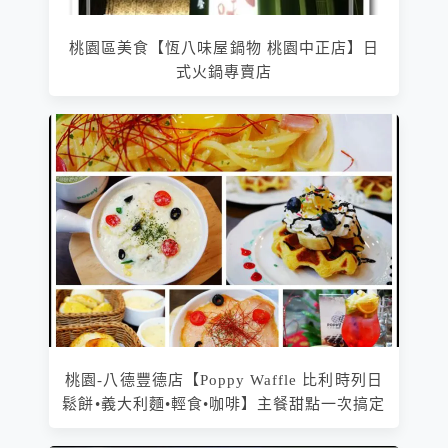
桃園區美食【恆八味屋鍋物 桃園中正店】日
式火鍋專賣店
桃園-八德豐德店【Poppy Waffle 比利時列日
鬆餅•義大利麵•輕食•咖啡】主餐甜點一次搞定