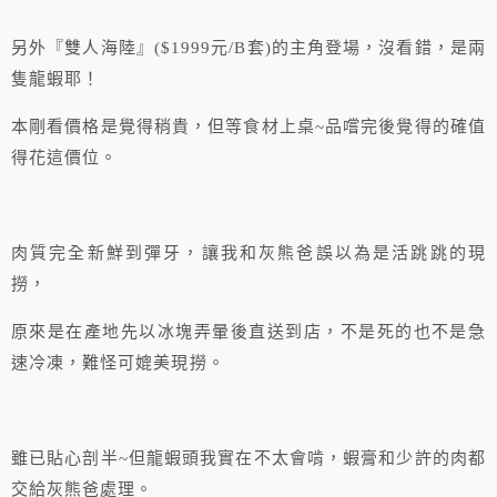
另外『雙人海陸』($1999元/B套)的主角登場，沒看錯，是兩
隻龍蝦耶！
本剛看價格是覺得稍貴，但等食材上桌~品嚐完後覺得的確值
得花這價位。
肉質完全新鮮到彈牙，讓我和灰熊爸誤以為是活跳跳的現
撈，
原來是在產地先以冰塊弄暈後直送到店，不是死的也不是急
速冷凍，難怪可媲美現撈。
雖已貼心剖半~但龍蝦頭我實在不太會啃，蝦膏和少許的肉都
交給灰熊爸處理。