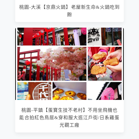
桃園-大溪【京鼎火鍋】老屋新生命&火鍋吃到
飽
桃園-平鎮【蛋寶生技不老村】不用坐飛機也
能合拍紅色鳥居&穿和服大逛江戶街/日系雞蛋
光觀工廠