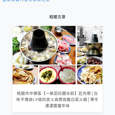
飽、酒品無限喝！
相關文章
桃園市中壢區【一畝田拉麵水餃】近內壢│在
地平價高CP值的炭火高煙囪酸白菜火鍋│寒冬
濃濃圍爐年味