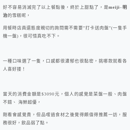
好不容易消滅完了以上餐點後，終於上甜點了，是
meiji
–
明
治
的雪糕呢，
用餐時店員還態度親切的詢問需不需要”打卡送肉盤”(一隻手
機一盤)，很可惜真吃不下。
一種口味選了一隻，口感都很濃郁也很黏密，挑哪款就看各
人喜好搂！
當天的消費金額是$3090元，個人的感覺是菜盤一般、肉盤
不錯、 海鮮超優，
剛看會感覺貴，但品嚐過食材之後覺得頗值得推薦一訪，服
務很好，飲品弱了點。