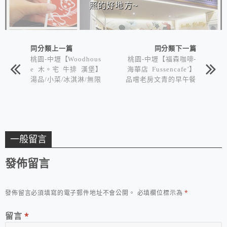
照的好地方~
同分類上一篇
同分類下一篇
桃園-中壢【Woodhous
桃園-中壢【福森咖啡-
e 木。宅 牛排 漢堡】
海華店 Fussencafe’】
湯品/小菜/冰淇淋/無限
品嚐老房文青的早午餐
供應~
~
一般留言
發佈留言
發佈留言必須填寫的電子郵件地址不會公開。
必填欄位標示為
*
留言
*