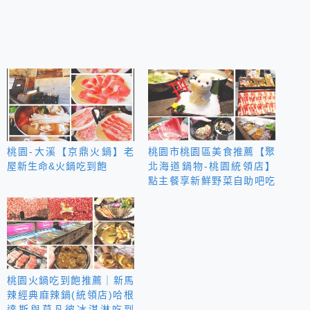
桃園-大溪【京鼎火鍋】老
桃園市桃園區美食推薦【聚
屋新生命&火鍋吃到飽
北海道鍋物-桃園統領店】
點主餐享新鮮野菜自助吧吃
到飽│特推超澎派海陸雙人
瀑布套餐│札幌起司牛奶鍋
&超萌熊熊
桃園火鍋吃到飽推薦｜新馬
辣經典麻辣鍋(統領店)哈根
達斯與莫凡彼冰淇淋吃到