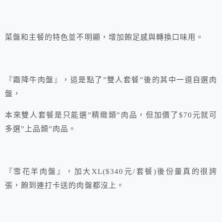
菜盤和主餐的特色並不明顯，增加飽足感與轉換口味用。
『霜降牛肉盤』，這是點了”雙人套餐”後的其中一道自選肉
盤，
本來雙人套餐是只能選”精緻類”肉品，但加價了$70元就可
多選”上品類”肉品。
『雪花羊肉盤』，加大XL($340元/套餐)後份量真的很誇
張，飽到連打卡送的肉盤都沒上。