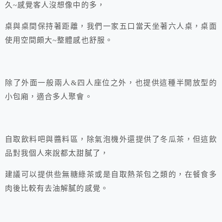
久~感覺客人沒想像中的多，
桌與桌間保持著距離，我們一家五口當天坐著六人桌，桌面
使用空間頗大~整體感也舒服。
除了外面一般兩人&四人座位之外，也提供這種半開放型的
小包廂，適合多人聚會。
自取飲料吧與醬料區，除氣泡機外還提供了冬瓜茶，但這飲
品對我個人來說都太甜膩了，
建議可以提供些無糖綠茶或是自取熱茶包之類的，在餐食多
肉後比較有去油解膩的感覺。