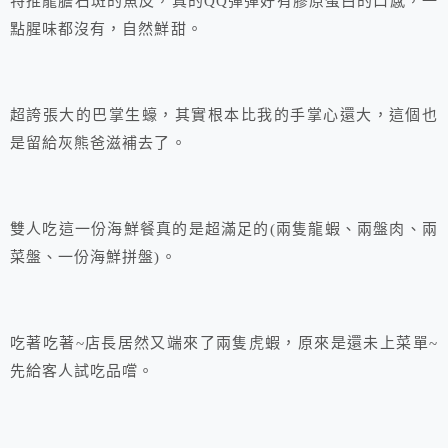
特推龍膽石斑的魚皮，真的QQ彈彈好有膠原蛋白的口感，一
點腥味都沒有，自然鮮甜。
超誇張大的巴掌生蠔，其實根本比我的手掌心還大，這個也
是留給灰熊爸滋補去了。
雙人吃這一份海鮮餐真的是超滿足的(兩隻龍蝦、兩盤肉、兩
菜盤、一份海鮮拼盤)。
吃著吃著~店長居然又端來了兩隻虎蝦，原來是還未上菜單~
先給客人試吃品嚐。