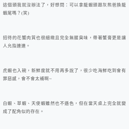
這個頭我就沒辦法了，好想問：可以拿龍蝦頭跟灰熊爸換龍
蝦尾嗎？(笑)
招待的花蟹肉質也很細緻且完全無腥臭味，帶著蟹膏更是讓
人允指連連。
虎蝦也入碗，新鮮度就不用再多說了，很少吃海鮮吃到會有
罪惡感，會不會太補啊~
白蝦、草蝦、天使蝦雖然也不遜色，但在當天桌上完全就變
成了配角似的存在。