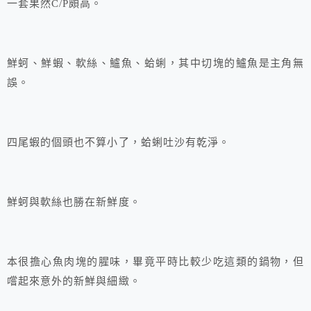
一套果然C/P頗高。
鮮蚵、鮮蝦、軟絲、鱸魚、蛤蜊，其中切塊的鱸魚是主角無
誤。
四尾蝦的個頭也不算小了，蛤蜊吐沙有乾淨。
鮮蚵與軟絲也勝在新鮮度。
本很擔心魚肉塊的腥味，畢竟平時比較少吃這類的鍋物，但
嚐起來意外的新鮮與細緻。