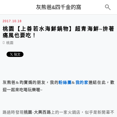
top-menu
灰熊爸&四千金的窩
2017.10.18
桃園【上善若水海鮮鍋物】超青海鮮~拚著
痛風也要吃！
桃園
灰熊爸&昀寶媽的朋友，我的
粉絲團
&
我的家
連結在此，歡
迎一起來吃喝玩樂喔~
路過時發現
桃園-大興西路
上的一家火鍋店，似乎是新開幕不