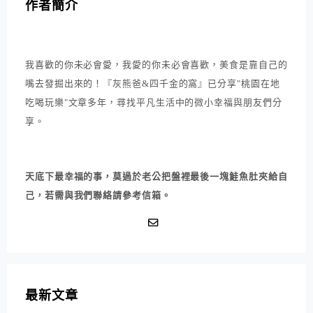
作者簡介
我喜歡的你未必會愛，我愛的你未必會喜歡，美食是靠自己的
嘴去發掘出來的！『灰熊爸&四千金的窩』已分享"桃園在地
吃喝玩樂"文章多年，尋找平凡生活中的微小幸福與朋友們分
享。
天底下最幸福的事，莫過於老公把盤裡最後一塊鮭魚肚夾給自
己，若需與我們聯絡請參考信箱。
最新文章