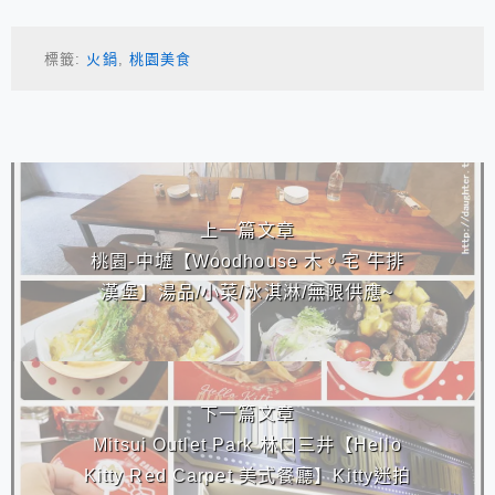
標籤:
火鍋
,
桃園美食
相連文章
上一篇文章
桃園-中壢【Woodhouse 木。宅 牛排
漢堡】湯品/小菜/冰淇淋/無限供應~
下一篇文章
Mitsui Outlet Park 林口三井【Hello
Kitty Red Carpet 美式餐廳】Kitty迷拍