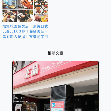
定食三重奏│白飯、漬物小
菜、味噌湯皆可續
旭集桃園藝文店｜頂級日式
buffet 吃到飽！海鮮現切、
壽司職人現握、窗景絕美用
餐環境一次看
相關文章