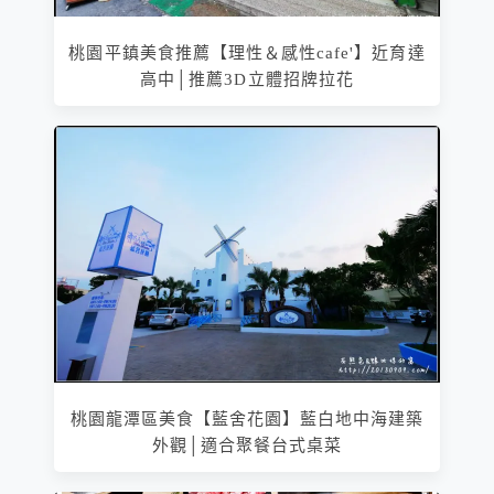
桃園平鎮美食推薦【理性＆感性cafe'】近育達
高中│推薦3D立體招牌拉花
桃園龍潭區美食【藍舍花園】藍白地中海建築
外觀│適合聚餐台式桌菜