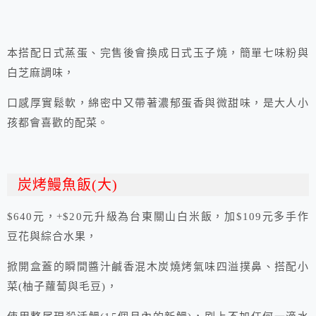
本搭配日式蒸蛋、完售後會換成日式玉子燒，簡單七味粉與
白芝麻調味，
口感厚實鬆軟，綿密中又帶著濃郁蛋香與微甜味，是大人小
孩都會喜歡的配菜。
炭烤鰻魚飯(大)
$640元，+$20元升級為台東關山白米飯，加$109元多手作
豆花與綜合水果，
掀開盒蓋的瞬間醬汁鹹香混木炭燒烤氣味四溢撲鼻、搭配小
菜(柚子蘿蔔與毛豆)，