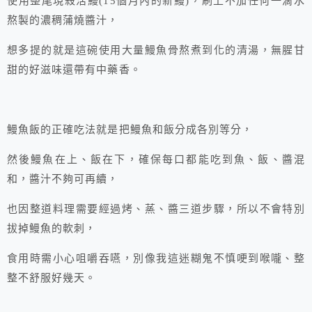
使用整尾現殺活鰻(15個月內的新鰻)，刷上不加任何一滴水
熬製的濃稠蒲燒醬汁，
想多提的就是這碗使用大量鰻魚骨熬煮到化的清湯，無腥甘
甜的好滋味還帶有中藥香。
鰻魚飯的正確吃法就是把鰻魚和飯分成各別等分，
然後鰻魚在上、飯在下，確保每口都能吃到魚、飯、醬混
和，醬汁不夠可再續，
也因整道料理需要經過烤、蒸、醬三道步驟，所以不會特別
拔掉鰻魚的軟刺，
食用時需小心咀嚼吞嚥，別像我這迷糊鬼不慎哽到喉嚨、整
整不舒服好幾天。