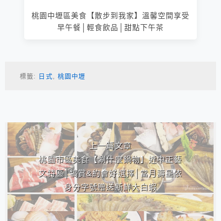
桃園中壢區美食【散步到我家】溫馨空間享受
早午餐│輕食飲品│甜點下午茶
標籤:
日式
,
桃園中壢
相連文章
上一篇文章
桃園市區美食【涮什麼鍋物】近中正藝
文特區│犒賞&約會好選擇│當月壽星依
身分字號贈送新鮮大白蝦