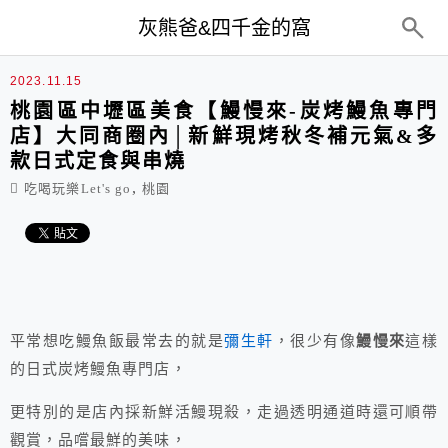
top-menu
灰熊爸&四千金的窩
2023.11.15
桃園區中壢區美食【鰻慢來-炭烤鰻魚專門
店】大同商圈內│新鮮現烤秋冬補元氣&多
款日式定食與串燒
,
吃喝玩樂Let's go
桃園
平常想吃鰻魚飯最常去的就是
彌生軒
，很少有像
鰻慢來
這樣
的日式炭烤鰻魚專門店，
更特別的是店內採新鮮活鰻現殺，走過透明通道時還可順帶
觀賞，品嚐最鮮的美味，