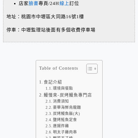
店家
臉書
專頁/24H
線上
訂位
地址：桃園市中壢區大同路16號1樓
停車：中壢監理站後面有多個收費停車場
Table of Contents
食記介紹
環境與餐點
鰻慢來-炭烤鰻魚專門店
消費須知
豪華海鮮烏龍麵
炭烤鰻魚飯(大)
鹽烤鮭魚定食
唐揚炸雞
明太子雞肉串