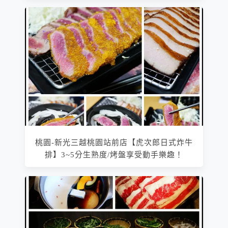
桃園-新光三越桃園站前店【虎次郎日式炸牛
排】3~5分生熟度/烤盤享受動手樂趣！