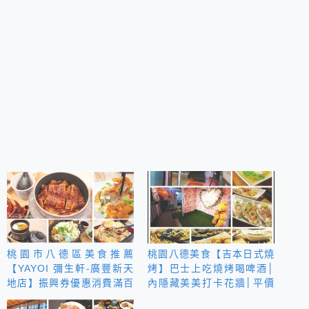
桃園市八德區美食推薦
桃園八德美食【吉本日式燒
【YAYOI 彌生軒-廣豐新天
烤】巴士上吃燒烤喝啤酒│
地店】振興券優惠消費滿百
內隱藏美美打卡花牆│平價
送百│特推雙倍名古屋鰻魚
日式燒烤