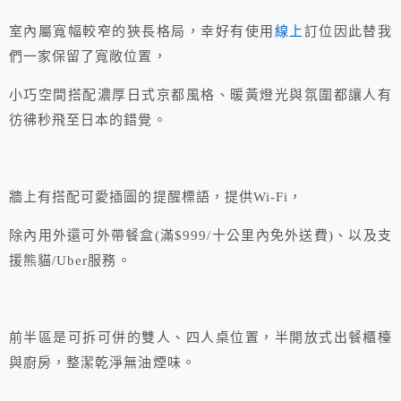
室內屬寬幅較窄的狹長格局，幸好有使用
線上
訂位因此替我
們一家保留了寬敞位置，
小巧空間搭配濃厚日式京都風格、暖黃燈光與氛圍都讓人有
彷彿秒飛至日本的錯覺。
牆上有搭配可愛插圖的提醒標語，提供Wi-Fi，
除內用外還可外帶餐盒(滿$999/十公里內免外送費)、以及支
援熊貓/Uber服務。
前半區是可拆可併的雙人、四人桌位置，半開放式出餐櫃檯
與廚房，整潔乾淨無油煙味。