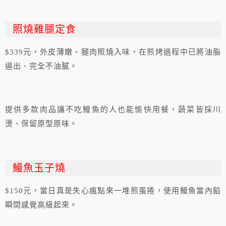
照燒雞腿定食
$339元，外皮薄嫩、腿肉照燒入味，在煎烤過程中已將油脂
逼出、完全不油膩。
提供多款肉品讓不吃鰻魚的人也能愉快用餐，蔬菜皆採川
燙、保留原型原味。
鰻魚玉子燒
$150元，當日真是失心瘋點來一堆煎蛋捲，使用鰻魚當內餡
瞬間感覺高級起來。