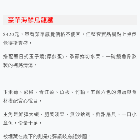
豪華海鮮烏龍麵
$420元，單看菜單感覺價格不便宜，但整套實品餐點上桌倒
覺得挺豐盛，
搭配著日式玉子燒(厚煎蛋)、季節鮮切水果、一碗鰻魚骨熬
製的補鈣清湯。
玉米筍、彩椒、青江菜、魚板、竹輪，五顏六色的時蔬與食
材搭配賞心悅目，
主角是鮮彈大蝦、肥美淡菜、無沙蛤蜊、鮮甜扇貝、一口小
章魚，份量十足，
被埋藏在底下的則是Q彈讚歧烏龍炒麵。