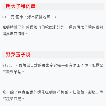
明太子雞肉串
$199元/兩串，烤串類排名第一，
咀嚼時除了能感受雞肉的軟嫩多汁外、還有明太子醬的獨特
濃厚爆口海味。
野菜玉子燒
$120元，雖然當日點的每套定食幾乎都有附玉子燒、但還是
喜歡到單點。
咬下除了厚實蛋香外還能咀嚼到花椰菜、紅蘿蔔、彩椒…豐
富蔬菜口感。