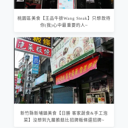
桃園區美食【王品牛排Wang Steak】只想款待
你(我)心中最重要的人~
新竹縣新埔鎮美食【日勝 客家蔬食&手工泡
菜】沒想到九層脆菇比招牌粄條還招牌~