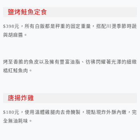
鹽烤鮭魚定食
$398元，所有白飯都是秤重的固定重量，搭配川燙季節時蔬
與胡麻醬。
烤至香脆的魚皮以及擁有豐富油脂、彷彿閃耀著光澤的細緻
橘紅鮭魚肉。
唐揚炸雞
$180元，使用溫體雞腿肉去骨醃製，現點現炸外酥內嫩，完
全無油耗味。