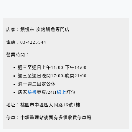
店家：鰻慢來-炭烤鰻魚專門店
電話：03-4225544
營業時間：
週三至週日上午11:00-下午14:00
週三至週日晚間17:00-晚間21:00
週一週二固定公休
店家
臉書
專頁/24H
線上
訂位
地址：桃園市中壢區大同路16號1樓
停車：中壢監理站後面有多個收費停車場