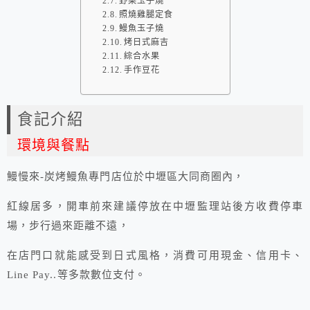
野菜玉子燒
照燒雞腿定食
鰻魚玉子燒
烤日式麻吉
綜合水果
手作豆花
食記介紹
環境與餐點
鰻慢來-炭烤鰻魚專門店位於中壢區大同商圈內，
紅線居多，開車前來建議停放在中壢監理站後方收費停車
場，步行過來距離不遠，
在店門口就能感受到日式風格，消費可用現金、信用卡、
Line Pay..等多款數位支付。