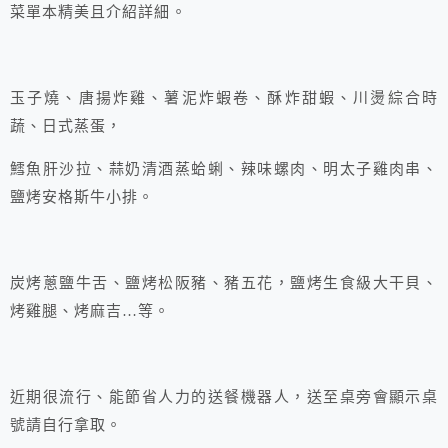
菜單本精美且介紹詳細。
玉子燒、唐揚炸雞、薯泥炸蝦卷、酥炸甜蝦、川燙綜合時
蔬、日式蒸蛋，
鱈魚肝沙拉、蒜奶清酒蒸蛤蜊、辣味螺肉、明太子雞肉串、
鹽烤安格斯牛小排。
炭烤蔥鹽牛舌、鹽烤松阪豬、豬五花，鹽烤生食級大干貝、
烤雞腿、烤麻吉…等。
近期很流行、能節省人力的送餐機器人，送至桌旁會顯示桌
號請自行拿取。