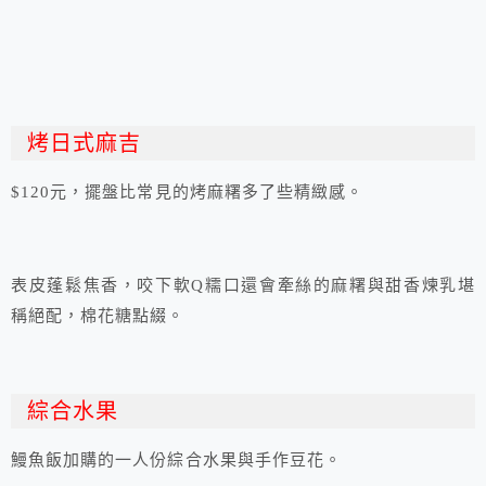
烤日式麻吉
$120元，擺盤比常見的烤麻糬多了些精緻感。
表皮蓬鬆焦香，咬下軟Q糯口還會牽絲的麻糬與甜香煉乳堪
稱絕配，棉花糖點綴。
綜合水果
鰻魚飯加購的一人份綜合水果與手作豆花。