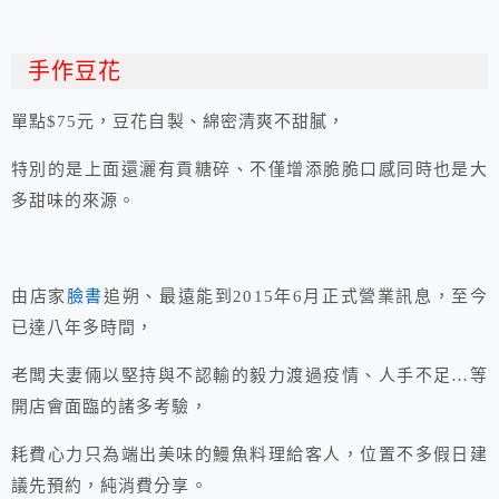
手作豆花
單點$75元，豆花自製、綿密清爽不甜膩，
特別的是上面還灑有貢糖碎、不僅增添脆脆口感同時也是大
多甜味的來源。
由店家
臉書
追朔、最遠能到2015年6月正式營業訊息，至今
已達八年多時間，
老闆夫妻倆以堅持與不認輸的毅力渡過疫情、人手不足…等
開店會面臨的諸多考驗，
耗費心力只為端出美味的鰻魚料理給客人，位置不多假日建
議先預約，純消費分享。