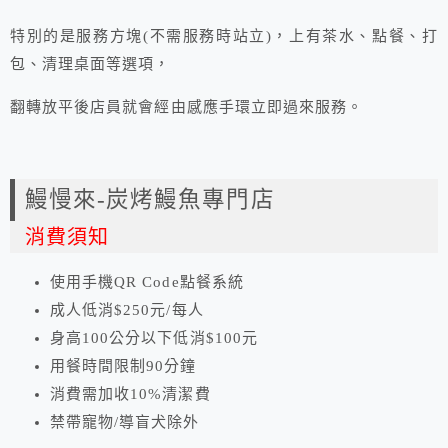
特別的是服務方塊(不需服務時站立)，上有茶水、點餐、打
包、清理桌面等選項，
翻轉放平後店員就會經由感應手環立即過來服務。
鰻慢來-炭烤鰻魚專門店
消費須知
使用手機QR Code點餐系統
成人低消$250元/每人
身高100公分以下低消$100元
用餐時間限制90分鐘
消費需加收10%清潔費
禁帶寵物/導盲犬除外