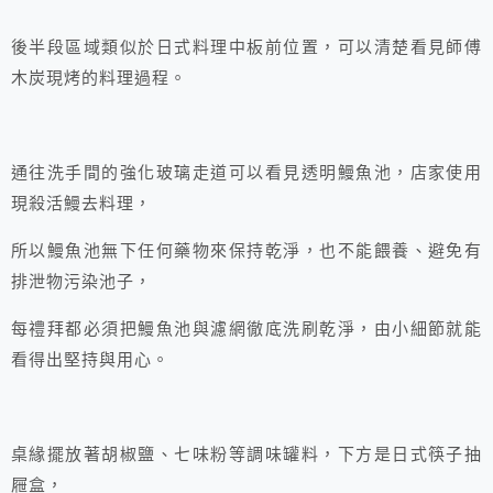
後半段區域類似於日式料理中板前位置，可以清楚看見師傅
木炭現烤的料理過程。
通往洗手間的強化玻璃走道可以看見透明鰻魚池，店家使用
現殺活鰻去料理，
所以鰻魚池無下任何藥物來保持乾淨，也不能餵養、避免有
排泄物污染池子，
每禮拜都必須把鰻魚池與濾網徹底洗刷乾淨，由小細節就能
看得出堅持與用心。
桌緣擺放著胡椒鹽、七味粉等調味罐料，下方是日式筷子抽
屜盒，