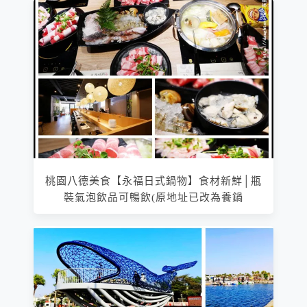
桃園八德美食【永福日式鍋物】食材新鮮│瓶
裝氣泡飲品可暢飲(原地址已改為養鍋