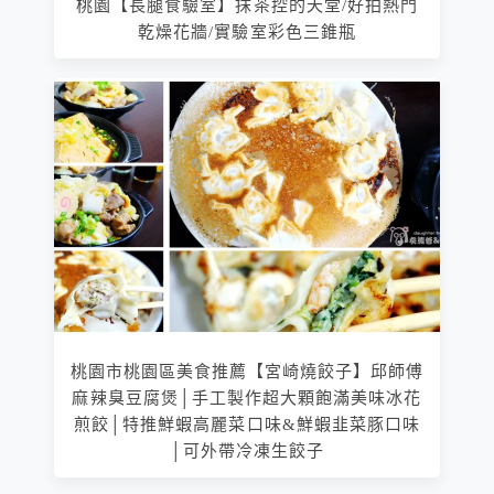
桃園【長腿食驗室】抹茶控的天堂/好拍熱門
乾燥花牆/實驗室彩色三錐瓶
桃園市桃園區美食推薦【宮崎燒餃子】邱師傅
麻辣臭豆腐煲│手工製作超大顆飽滿美味冰花
煎餃│特推鮮蝦高麗菜口味&鮮蝦韭菜豚口味
│可外帶冷凍生餃子