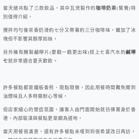
當天總共點了三款飲品，其中瓦煲製作的
咖啡奶茶
(鴛鴦)特
別值得介紹，
攪拌均勻後茶香奶滑約七分又帶著約三分咖啡味，雖加了冰
塊但不影響其醇厚如絲，
另外擁有醃製鹹檸片(要戳一戳更出味)搭上七喜汽水的
鹹檸
七
就非常適合夏天歡飲。
許多餐點都是鐵板香煎、現點現做，因此用餐時間難免聞到
油煙味且人多時需耐心等候，
但店家細心的營造氛圍，讓客人由門面開始就彷彿置身於香
港、內部裝潢與餐點更是頗為道地，
當天用餐很滿意，還有許多餐點未嚐到到很希望改日再訪，