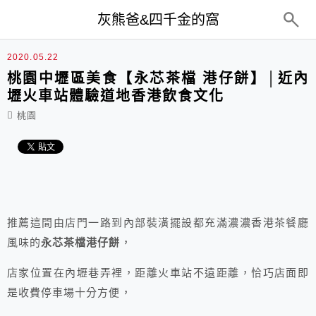
top-menu
灰熊爸&四千金的窩
2020.05.22
桃園中壢區美食【永芯茶檔 港仔餅】│近內
壢火車站體驗道地香港飲食文化
桃園
推薦這間由店門一路到內部裝潢擺設都充滿濃濃香港茶餐廳
風味的
永芯茶檔港仔餅
，
店家位置在內壢巷弄裡，距離火車站不遠距離，恰巧店面即
是收費停車場十分方便，