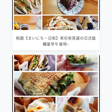
桃園【まいにち。日和】來份有質感の日式飯
糰當早午餐吧~