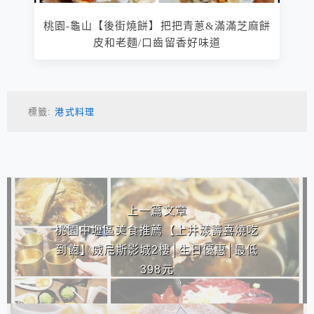
桃園-龜山【後街燒餅】把把青蔥&滿滿芝麻餅
皮和老麵/口齒留香好味道
標籤:
港式料理
相連文章
上一篇文章
桃園中壢區美食推薦【上井漾壽喜燒吃
到飽】威尼斯影城2樓│生日優惠│最低
398元