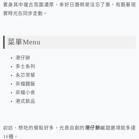
置身其中復古氛圍濃厚、幸好日曆倒是沒忘了撕，有跟著現
實時光在同步走動。
菜單Menu
港仔餅
多士系列
永芯常餐
茶檔麵飯
茶檔小食
港式飲品
初訪、想吃的餐點好多，光是自創的
港仔餅
鹹甜選項就多達
16種，