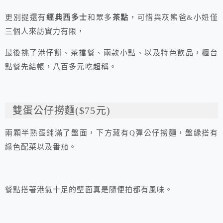
更別提還有
經典西多士
和眾多
茶點
，可惜與灰熊爸&小妞僅
三個人來訪實力有限，
最後挑了港仔餅、茶擋餐、兩款小點、以及特色飲品，櫃台
點餐先結帳，八百多元吃超稱。
雙蛋公仔撈麵($75元)
兩顆半熟蛋鋪滿了盤面，下方藏有Q彈公仔撈麵，盤緣搭有
綠色配菜以及番茄。
餐點搭著港氣十足的壁面真是隨便拍都有風味。