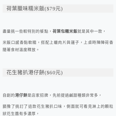
荷葉臘味糯米飯($79元)
盡量挑一些較特別的餐點，
荷葉包糯米飯
就是其中一款，
米飯口感香黏軟糯，搭配上蠟肉片與蓮子，上桌時陣陣荷香
隨著食材溫度釋放。
花生豬扒港仔餅($60元)
自創的
港仔餅
是店家招牌，先前提過鹹甜種類非常多，
猶豫了挑訂了這款花生豬扒口味，側面就可看見淋上的顆粒
狀花生醬有多濃厚，