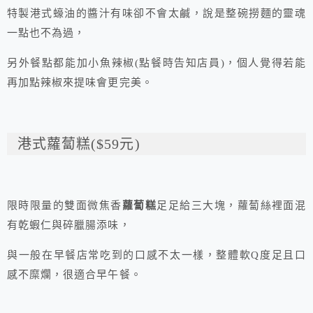
特製港式蠔油的醬汁有味卻不會太鹹，說是整碗撈麵的靈魂
一點也不為過，
另外餐點都能加小魚辣椒(點餐時告知店員)，個人覺得若能
再加點辣椒來提味會更完美。
港式蘿蔔糕($59元)
限時限量的雙面微焦香
蘿蔔糕
足足給三大塊，蘿蔔絲裡面混
有乾蝦仁與碎臘腸添味，
與一般在早餐店常吃到的口感不太一樣，整體軟Q度足且口
感不糜爛，很適合早午餐。