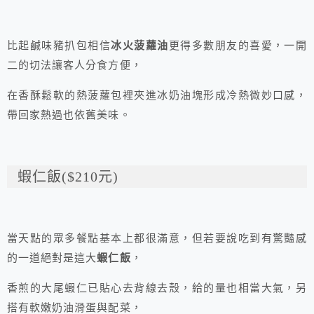
比起鹹味豬扒包相信
冰火菠蘿油
更得多數朋友的喜愛，一開
二的切法讓客人分食方便，
在香酥鬆軟的熱菠蘿包裡夾進冰奶油塊形成冷熱微妙口感，
帶回家熱過也依舊美味。
蝦仁飯($210元)
當天點的眾多餐點基本上都很滿意，但若要說吃到有驚豔感
的一道絕對是這大
蝦仁飯
，
香煎的大尾蝦仁已貼心去背線去殼，給的量也相當大氣，另
搭有軟嫩奶油滑蛋與配菜，