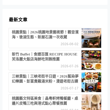
最新文章
桃園景點｜2026桃園地景藝術節！觀音濱
海、後湖生態、新屋石滬一次收藏
2026-08-02
新竹 Buffet｜食譜百匯 RECIPE HOUSE
芙洛麗大飯店海鮮吃到飽推薦
2026-07-26
三峽景點｜三峽老街半日遊，2026藍染夢
幻樂園、彭富貴雞湯米粉，漫遊老街古蹟
2026-07-17
桃園藝文特區美食｜晶粵軒烤鴨餐廳，桌
邊片皮鴨三吃與港式點心聚餐推薦