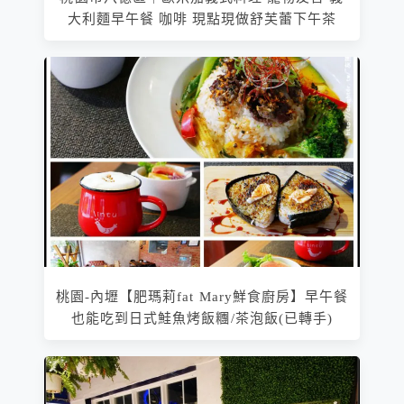
大利麵早午餐 咖啡 現點現做舒芙蕾下午茶
桃園-內壢【肥瑪莉fat Mary鮮食廚房】早午餐
也能吃到日式鮭魚烤飯糰/茶泡飯(已轉手)