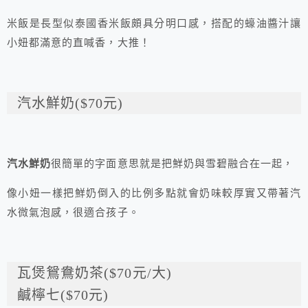
米飯是長型似泰國香米飯頗具分明口感，搭配的蠔油醬汁讓
小妞都滿意的直喊香，大推！
汽水鮮奶($70元)
汽水鮮奶
很簡單的字面意思就是把鮮奶與雪碧融合在一起，
像小妞一樣把鮮奶倒入的比例多點就會奶味較厚實又帶著汽
水微氣泡感，很適合孩子。
瓦煲鴛鴦奶茶($70元/大)
鹹檸七($70元)