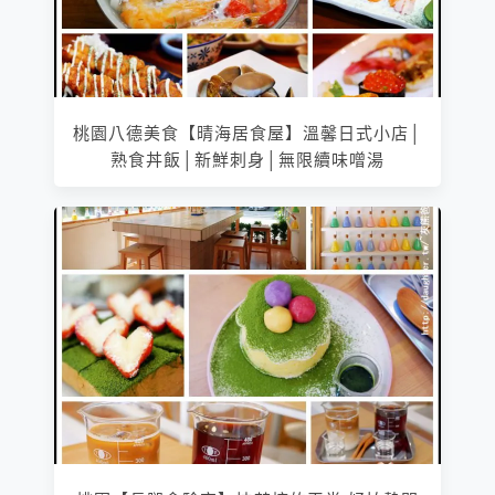
桃園八德美食【晴海居食屋】溫馨日式小店│
熟食丼飯│新鮮刺身│無限續味噌湯