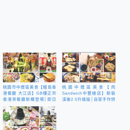
桃園市中壢區美食【檀島香
桃園中壢區美食【肉
港餐廳 大江店】GB樓正宗
Sandwich中豐總店】新裝
香港茶餐廳新櫃登場│即日
潢後2.0升級版│自家手作烘
起至1/2日室內最大聖誕薑
焙吐司│幸福早午餐
餅城陪你過節