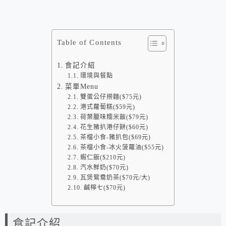
Table of Contents
食記介紹
環境與餐點
菜單Menu
雙蛋公仔撈麵($75元)
港式蘿蔔糕($59元)
荷葉臘味糯米飯($79元)
花生豬扒港仔餅($60元)
茶檔小食-豬扒包($69元)
茶檔小食-冰火菠蘿油($55元)
蝦仁飯($210元)
汽水鮮奶($70元)
瓦煲鴛鴦奶茶($70元/大)
鹹檸七($70元)
食記介紹