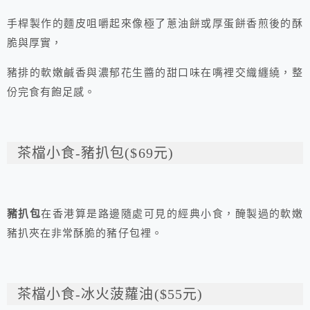
手桿製作的麵皮咀嚼起來像極了蔥油餅或厚蛋餅香煎後的酥
脆與厚實，
豬排的軟嫩鹹香與濃郁花生醬的甜口味在嘴裡交織纏繞，整
份完食有飽足感。
茶檔小食-豬扒包($69元)
豬扒包
在香港算是路邊隨處可見的經典小食，醃製過的軟嫩
豬扒夾在非常酥脆的豬仔包裡。
茶檔小食-冰火菠蘿油($55元)