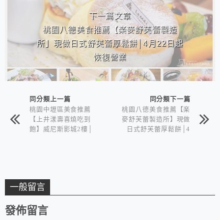
下一篇文章
桃園八德美食推薦【楽麥舒芙蕾製造
所】現做日式舒芙蕾厚鬆餅│4月22日起
恢復營業
同分類上一篇
同分類下一篇
桃園中壢區美食推薦
桃園八德美食推薦【楽
【上井漾壽喜燒吃到
麥舒芙蕾製造所】現做
飽】威尼斯影城2樓│
日式舒芙蕾厚鬆餅│4
生日優惠│最低398元
月22日起恢復營業
一般留言
發佈留言