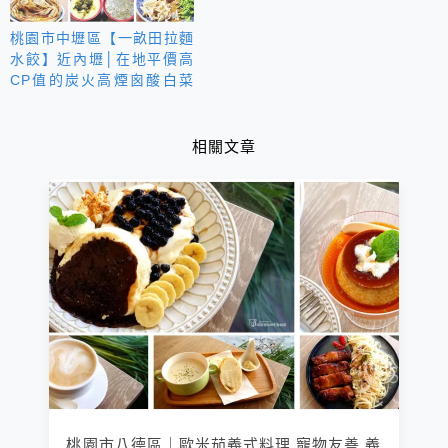
桃園市中壢區【一畝田拉麵
水餃】近內壢│在地平價高
CP值的炭火高煙囪酸白菜
火鍋│寒冬濃濃圍爐年味
相關文章
桃園市八德區｜歐米茄義式料理 寵物友善 義