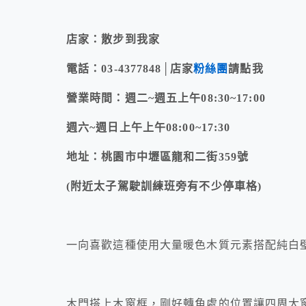
店家：散步到我家
電話：03-4377848│店家
粉絲團
請點我
營業時間：週二~週五上午08:30~17:00
週六~週日上午上午08:00~17:30
地址：桃園市中壢區龍和二街359號
(附近太子駕駛訓練班旁有不少停車格)
一向喜歡這種使用大量暖色木質元素搭配純白
木門搭上木窗框，剛好轉角處的位置讓四周大