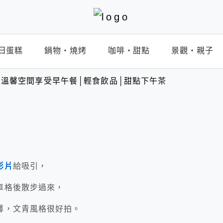
日蛋糕
鍋物‧燒烤
咖啡‧甜點
景觀‧親子
溫馨空間享受早午餐│輕食飲品│甜點下午茶
影片
給吸引，
車格後散步過來，
馨，文青風格很好拍。