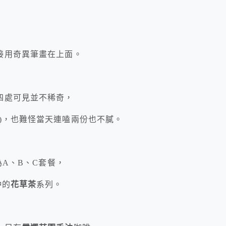
接用奇異筆畫在上面。
四處可見並不稀奇，
)，也難怪當天連嗑兩份也不膩。
為A、B、C套餐，
沖的
花草茶
系列。