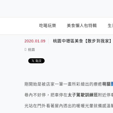
top-menu
吃喝玩樂
美食懶人包特輯
生
2020.01.09
桃園中壢區美食【散步到我家】
桃園
剛開始是被店家一筆一畫所彩繪出的療癒
萌貓
巷內不好停，把車停在
太子駕駛訓練班
附近停
光站在門外看著屋內透出的暖暖光暈就備感溫