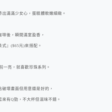
帶出滿滿少女心，蛋糕體軟嫩細緻。
咖啡後，瞬間滿室盈香，
』($65元)來搭配。
眼前一亮，就喜歡珍珠系列。
點破壞畫面但用意還是好的，
起來有Q勁，不大杯但滋味不錯。