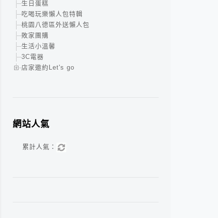
生日蛋糕
吃喝玩樂懶人包特輯
桃園八德區外送懶人包
敗家團購
生活小溫馨
3C電器
店家邀約Let's go
網站人氣
累計人氣：