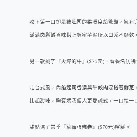
咬下第一口卻是被
吐司
的柔暖度給驚豔，擁有
滿滿肉鬆鹹香味搭上綿密芋泥所以口感不顯乾
另一款挑了『火爆的牛』($75元)，看餐名彷
走台式風，內餡
起司
香濃與
牛絞肉
混搭著
鮮蔥
比起甜味，昀寶媽我個人更愛鹹式，一口接一
甜點選了當季『草莓蛋糕卷』($70元)嚐鮮。