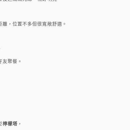
距離，位置不多但很寬敞舒適。
，
好友聚餐。
型
檸檬塔
，