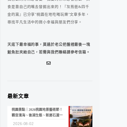
食是靠自己的嘴去發掘出來的！『灰熊爸&四千
金的窩』已分享"桃園在地吃喝玩樂"文章多年，
尋找平凡生活中的微小幸福與朋友們分享。
天底下最幸福的事，莫過於老公把盤裡最後一塊
鮭魚肚夾給自己，若需與我們聯絡請參考信箱。
最新文章
桃園景點｜2026桃園地景藝術節！
觀音濱海、後湖生態、新屋石滬一
次收藏
2026-08-02