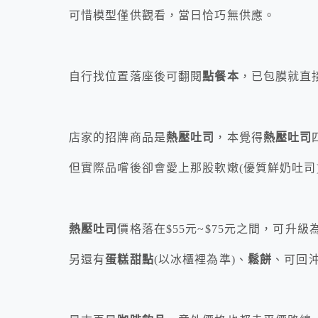
可惜模型僅供觀看，當日恰巧無供應。
自行找位置落座後可翻閱
點餐本
，已包膜就直
店家的招牌商品是
熱壓吐司
，本覺得
熱壓吐司
但實際品嚐後卻會愛上那股軟嫩(優質鮮奶吐司
熱壓吐司
價格落在$55元~$75元之間，可升級
另還有
蛋糕甜點
(以冰櫃裡為準)、
鬆餅
、可回