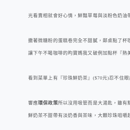
光看賣相就會好心情，鮮豔草莓與淡粉色奶油
撒著微糖粉的蛋糕卷完全不甜膩，鄰桌點了杯
讓下午不喝咖啡的昀寶媽我又破例加點杯『熱美式
看到菜單上有『珍珠鮮奶茶』($70元)忍不住
響應
環保政策
所以沒用吸管而是大湯匙，雖有
鮮奶茶不甜帶有淡奶香與茶味，大顆珍珠咀嚼