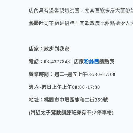
店內具有溫馨親切氛圍，尤其喜歡多扇大窗帶
熱壓吐司
不虧是招牌，其軟嫩度比甜點還令人
店家：散步到我家
電話：03-4377848│店家
粉絲團
請點我
營業時間：週二~週五上午08:30~17:00
週六~週日上午上午08:00~17:30
地址：桃園市中壢區龍和二街359號
(附近太子駕駛訓練班旁有不少停車格)