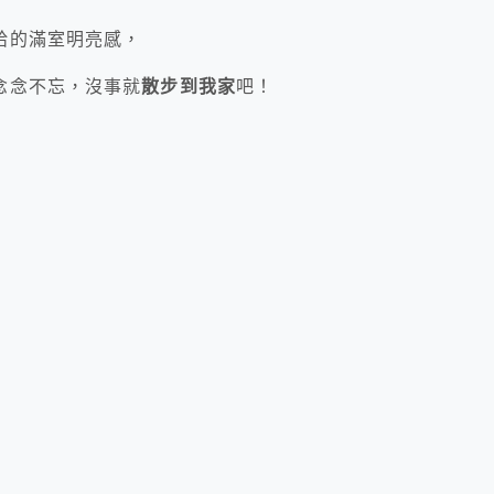
給的滿室明亮感，
念念不忘，沒事就
散步到我家
吧！