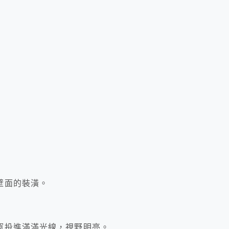
壁面的裝潢。
窗投進滿滿光線，視野明亮。