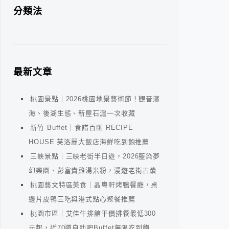
分類法
最新文章
桃園景點｜2026桃園地景藝術節！觀音濱
海、後湖生態、新屋石滬一次收藏
新竹 Buffet｜食譜百匯 RECIPE
HOUSE 芙洛麗大飯店海鮮吃到飽推薦
三峽景點｜三峽老街半日遊，2026藍染夢
幻樂園、彭富貴雞湯米粉，漫遊老街古蹟
桃園藝文特區美食｜晶粵軒烤鴨餐廳，桌
邊片皮鴨三吃與港式點心聚餐推薦
桃園市區｜艾佳牛排館平價排餐最低300
元起，近70道自助吧Buffet無限吃到飽