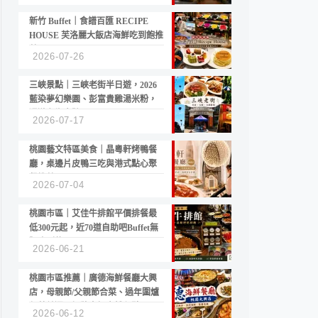
新竹 Buffet｜食譜百匯 RECIPE
HOUSE 芙洛麗大飯店海鮮吃到飽推
薦
2026-07-26
三峽景點｜三峽老街半日遊，2026
藍染夢幻樂園、彭富貴雞湯米粉，
漫遊老街古蹟
2026-07-17
桃園藝文特區美食｜晶粵軒烤鴨餐
廳，桌邊片皮鴨三吃與港式點心聚
餐推薦
2026-07-04
桃園市區｜艾佳牛排館平價排餐最
低300元起，近70道自助吧Buffet無
限吃到飽
2026-06-21
桃園市區推薦｜廣德海鮮餐廳大興
店，母親節/父親節合菜、過年圍爐
年菜首選，招牌白鯧米粉必點
2026-06-12