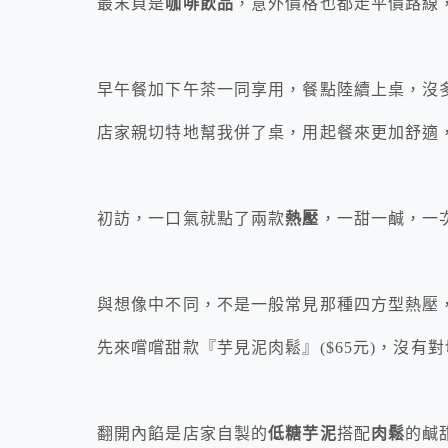
最末頁是
咖啡飲品
，意外價格也都走平價路線
早午餐加下午茶一同享用，餐點陸續上桌，沒
店家親切特地幫我併了桌，用起餐來更加舒適
初訪，一口氣就點了兩款
熱壓
，一甜一鹹，一
與想像中不同，不是一般常見那種四方型熱壓
先來嚐嚐甜款『芋見泥肉鬆』($65元)，沒有
翻開內餡是店家自製的
低糖芋泥
搭配
肉鬆
的鹹