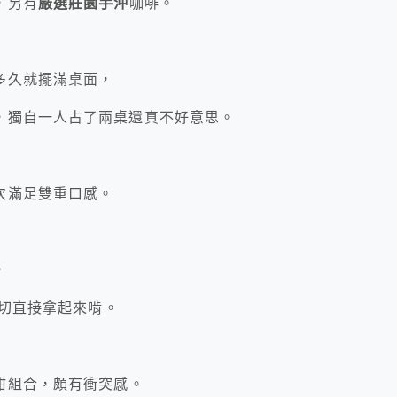
，另有
嚴選莊園手沖
咖啡。
多久就擺滿桌面，
，獨自一人占了兩桌還真不好意思。
次滿足雙重口感。
，
對切直接拿起來啃。
甜組合，頗有衝突感。