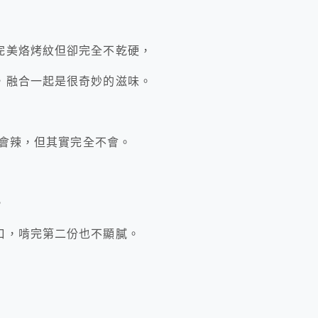
完美烙烤紋但卻完全不乾硬，
，融合一起是很奇妙的滋味。
彿會辣，但其實完全不會。
，
口，啃完第二份也不顯膩。