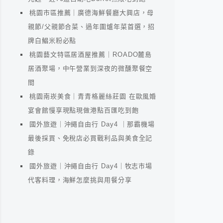
桃園市區推薦｜廣德海鮮餐廳大興店，母
親節/父親節合菜、過年圍爐年菜首選，招
牌白鯧米粉必點
桃園藝文特區居酒屋推薦｜ROADO麓島
居酒聚場，中午營業到深夜的微醺聚餐空
間
桃園南崁美食｜青青格麗絲莊園 在歐風婚
宴會館慢享現點現做港點百匯吃到飽
國外旅遊｜沖繩自由行 Day4 ｜那霸機場
最後採買、免稅店必買戰利品與美食全記
錄
國外旅遊｜沖繩自由行 Day4｜牧志市場
代客料理，海鮮怎麼挑與用餐分享