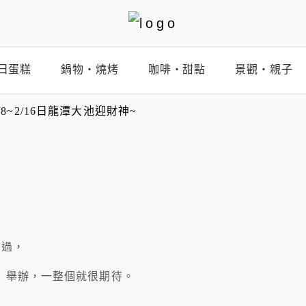
日蛋糕
鍋物‧燒烤
咖啡‧甜點
景觀‧親子
8~2/16日龍潭大池迎財神~
錯過，
』舉辦，一整個就很期待。