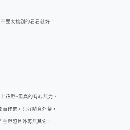
就不要太挑剔的看看就好。
上花燈~但真的有心無力，
去而作罷，只好隨意外帶，
了主燈照片外再無其它，