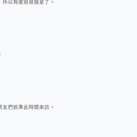
，所以角度就很隨意了。
。
朋友們抓準此時間來訪。