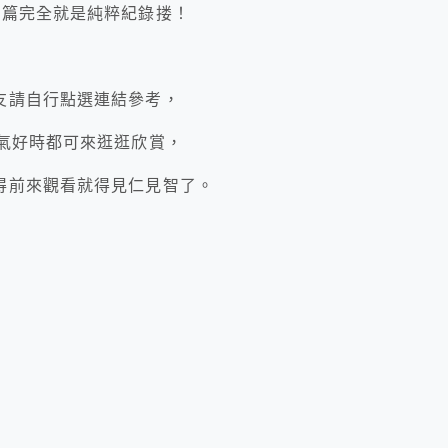
此篇完全就是純粹紀錄搂！
友請自行點選連結參考，
氣好時都可來逛逛欣賞，
得前來觀看就得見仁見智了。