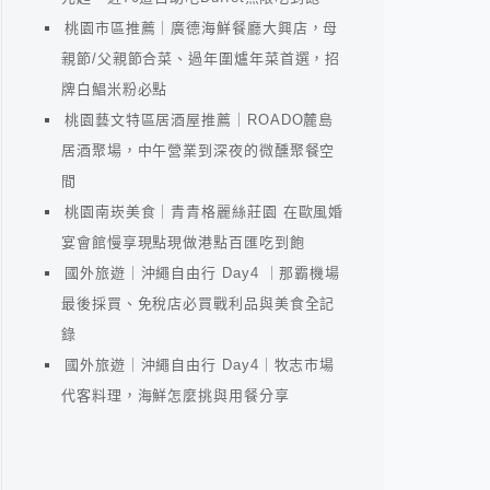
桃園市區推薦｜廣德海鮮餐廳大興店，母
親節/父親節合菜、過年圍爐年菜首選，招
牌白鯧米粉必點
桃園藝文特區居酒屋推薦｜ROADO麓島
居酒聚場，中午營業到深夜的微醺聚餐空
間
桃園南崁美食｜青青格麗絲莊園 在歐風婚
宴會館慢享現點現做港點百匯吃到飽
國外旅遊｜沖繩自由行 Day4 ｜那霸機場
最後採買、免稅店必買戰利品與美食全記
錄
國外旅遊｜沖繩自由行 Day4｜牧志市場
代客料理，海鮮怎麼挑與用餐分享