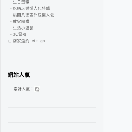
生日蛋糕
吃喝玩樂懶人包特輯
桃園八德區外送懶人包
敗家團購
生活小溫馨
3C電器
店家邀約Let's go
網站人氣
累計人氣：