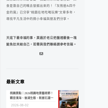
食是靠自己的嘴去發掘出來的！『灰熊爸&四千
金的窩』已分享"桃園在地吃喝玩樂"文章多年，
尋找平凡生活中的微小幸福與朋友們分享。
天底下最幸福的事，莫過於老公把盤裡最後一塊
鮭魚肚夾給自己，若需與我們聯絡請參考信箱。
最新文章
桃園景點｜2026桃園地景藝術節！
觀音濱海、後湖生態、新屋石滬一
次收藏
2026-08-02