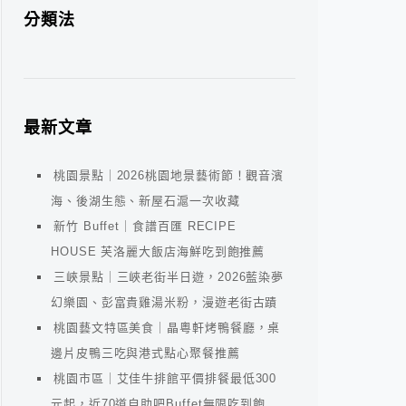
分類法
最新文章
桃園景點｜2026桃園地景藝術節！觀音濱
海、後湖生態、新屋石滬一次收藏
新竹 Buffet｜食譜百匯 RECIPE
HOUSE 芙洛麗大飯店海鮮吃到飽推薦
三峽景點｜三峽老街半日遊，2026藍染夢
幻樂園、彭富貴雞湯米粉，漫遊老街古蹟
桃園藝文特區美食｜晶粵軒烤鴨餐廳，桌
邊片皮鴨三吃與港式點心聚餐推薦
桃園市區｜艾佳牛排館平價排餐最低300
元起，近70道自助吧Buffet無限吃到飽