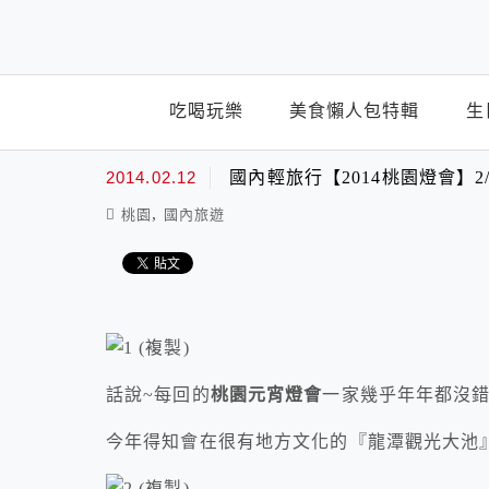
top-menu
吃喝玩樂
美食懶人包特輯
生
2014.02.12
國內輕旅行【2014桃園燈會】2/
,
桃園
國內旅遊
話說~每回的
桃園元宵燈會
一家幾乎年年都沒
今年得知會在很有地方文化的『龍潭觀光大池