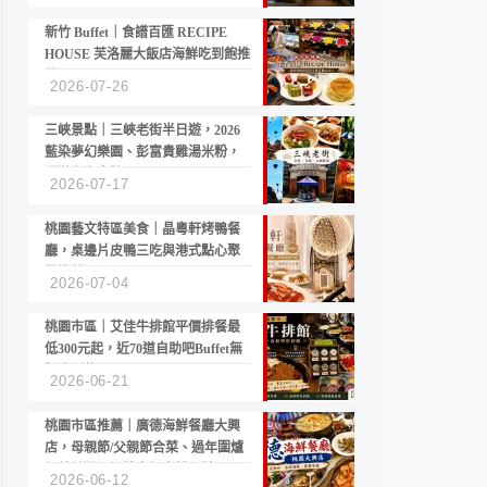
新竹 Buffet｜食譜百匯 RECIPE
HOUSE 芙洛麗大飯店海鮮吃到飽推
薦
2026-07-26
三峽景點｜三峽老街半日遊，2026
藍染夢幻樂園、彭富貴雞湯米粉，
漫遊老街古蹟
2026-07-17
桃園藝文特區美食｜晶粵軒烤鴨餐
廳，桌邊片皮鴨三吃與港式點心聚
餐推薦
2026-07-04
桃園市區｜艾佳牛排館平價排餐最
低300元起，近70道自助吧Buffet無
限吃到飽
2026-06-21
桃園市區推薦｜廣德海鮮餐廳大興
店，母親節/父親節合菜、過年圍爐
年菜首選，招牌白鯧米粉必點
2026-06-12