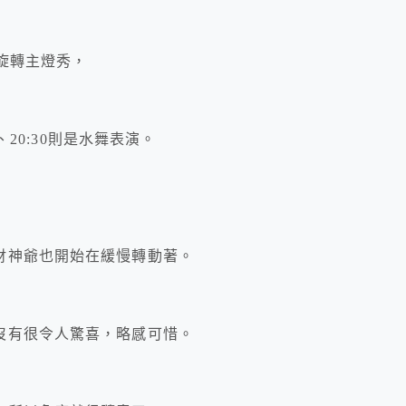
0會有旋轉主燈秀，
:30、20:30則是水舞表演。
，
財神爺也開始在緩慢轉動著。
沒有很令人驚喜，略感可惜。