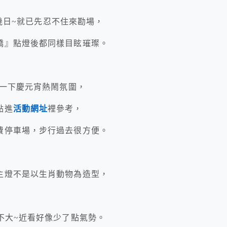
前幾日~就已先忍不住來勘場，
橋』點燈後都同樣目眩璀璨。
受一下慶元宵熱鬧氛圍，
點進
活動網址
裡參考，
費停車場，步行過去很方便。
主燈不是以生肖動物為造型，
不大~近看好像少了點氣勢。