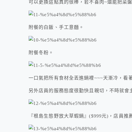
可以更換這點真的很棒，若不喜肉~還能把菜
附餐的白飯、手工意麵。
附餐冬粉。
一口氣把所有食材全丟進鍋裡~~~天漸冷，看
另外店員的服務態度很勤快且親切，不時就會
『根島生態野放大草蝦鍋』($999元)，店員