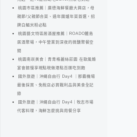
桃園市區推薦｜廣德海鮮餐廳大興店，母
親節/父親節合菜、過年圍爐年菜首選，招
牌白鯧米粉必點
桃園藝文特區居酒屋推薦｜ROADO麓島
居酒聚場，中午營業到深夜的微醺聚餐空
間
桃園南崁美食｜青青格麗絲莊園 在歐風婚
宴會館慢享現點現做港點百匯吃到飽
國外旅遊｜沖繩自由行 Day4 ｜那霸機場
最後採買、免稅店必買戰利品與美食全記
錄
國外旅遊｜沖繩自由行 Day4｜牧志市場
代客料理，海鮮怎麼挑與用餐分享