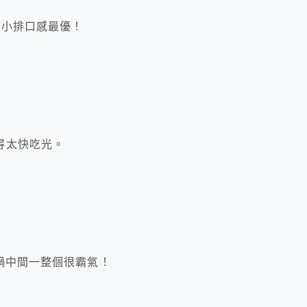
牛小排口感最優！
得太快吃光。
鍋中間一整個很霸氣！