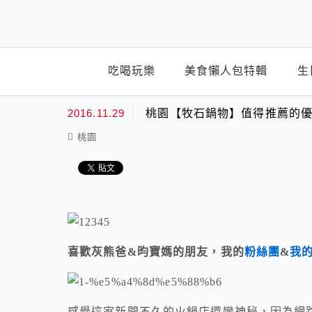
top-menu
吃喝玩樂
美食懶人包特輯
生
2016.11.29
桃園【牧石鍋物】值得推薦的優
桃園
喜歡灰熊爸&昀寶媽的朋友，我的
粉絲團
&
我
感覺這家新開不久的火鍋店還蠻神秘，因為網