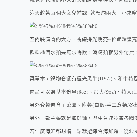
這天趁著兩個大女兒補課~就預約兩大一小來
室內裝潢簡約大方，視線採光明亮~位置還蠻
飲料櫃汽水類是無限暢飲，酒精類就另外付費
菜單本，鍋物套餐有極光黑牛(USA)、和牛特
肉品可以選基本份量(6oz)、加大(9oz)、特大
另外套餐包含了菜盤、附餐(白飯/手工意麵/冬
另外一款主餐就是海鮮類，野生急速冷凍各國
若什麼海鮮都想嚐一點就選綜合海鮮類，從$799