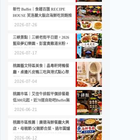
新竹 Buffet｜食譜百匯 RECIPE
HOUSE 芙洛麗大飯店海鮮吃到飽推
薦
2026-07-26
三峽景點｜三峽老街半日遊，2026
藍染夢幻樂園、彭富貴雞湯米粉，
漫遊老街古蹟
2026-07-17
桃園藝文特區美食｜晶粵軒烤鴨餐
廳，桌邊片皮鴨三吃與港式點心聚
餐推薦
2026-07-04
桃園市區｜艾佳牛排館平價排餐最
低300元起，近70道自助吧Buffet無
限吃到飽
2026-06-21
桃園市區推薦｜廣德海鮮餐廳大興
店，母親節/父親節合菜、過年圍爐
年菜首選，招牌白鯧米粉必點
2026-06-12