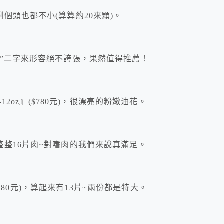
個頭也都不小(算算約20來顆)。
”二字來形容絕不誇張，果然值得推薦！
12oz』($780元)，很漂亮的粉嫩油花。
整16片肉~對嗜肉的我們來說真滿足。
$980元)，算起來有13片~兩份都是特大。