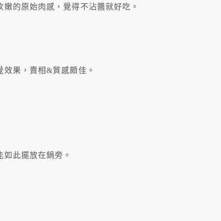
軟嫩的原始肉感，覺得不沾醬就好吃。
覺效果，賣相&質感頗佳。
能如此擺放在鍋旁。