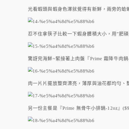
光看蝦頭與蝦身色澤就覺得有新鮮，兩旁的蛤蜊
忍不住拿筷子比較一下蝦身體積大小，用”肥碩
驚訝完海鮮~緊接著上肉盤『Prime 霜降牛肉鍋-
肉一片片擺放整齊漂亮，薄厚與油花都均勻、整
另一份主餐是『Prime 無骨牛小排鍋-12oz』(