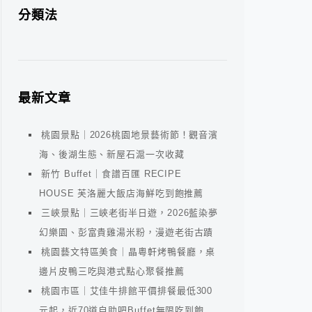
分類法
最新文章
桃園景點｜2026桃園地景藝術節！觀音濱
海、後湖生態、新屋石滬一次收藏
新竹 Buffet｜食譜百匯 RECIPE
HOUSE 芙洛麗大飯店海鮮吃到飽推薦
三峽景點｜三峽老街半日遊，2026藍染夢
幻樂園、彭富貴雞湯米粉，漫遊老街古蹟
桃園藝文特區美食｜晶粵軒烤鴨餐廳，桌
邊片皮鴨三吃與港式點心聚餐推薦
桃園市區｜艾佳牛排館平價排餐最低300
元起，近70道自助吧Buffet無限吃到飽