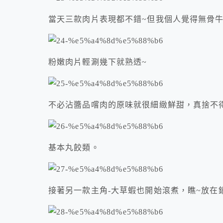
當天三款肉片表現都不錯~但我個人覺得無骨
粉嫩肉片輕涮幾下就熟透~
不必沾醬品嚐肉的原味就很細緻鮮甜，真捨不
基本丸餃類。
接著另一款主角-大草蝦也開始滾煮，瞧~放在