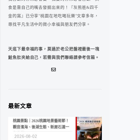
食是靠自己的嘴去發掘出來的！『灰熊爸&四千
金的窩』已分享"桃園在地吃喝玩樂"文章多年，
尋找平凡生活中的微小幸福與朋友們分享。
天底下最幸福的事，莫過於老公把盤裡最後一塊
鮭魚肚夾給自己，若需與我們聯絡請參考信箱。
最新文章
桃園景點｜2026桃園地景藝術節！
觀音濱海、後湖生態、新屋石滬一
次收藏
2026-08-02