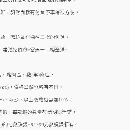
嚐鮮，斜對面就有付費停車場很方便。
寬敞，醬料區在通往二樓的角落，
，建議先預約~當天一二樓全滿。
區、豬肉區、雞(羊)肉區，
(12oz)，價格當然也略有不同，
粉)、冰沙，以上價格還需加10%。
海蝦，每款蝦的數量都標明很清楚，
的七龍珠鍋~$1299元龍蝦鍋都有。