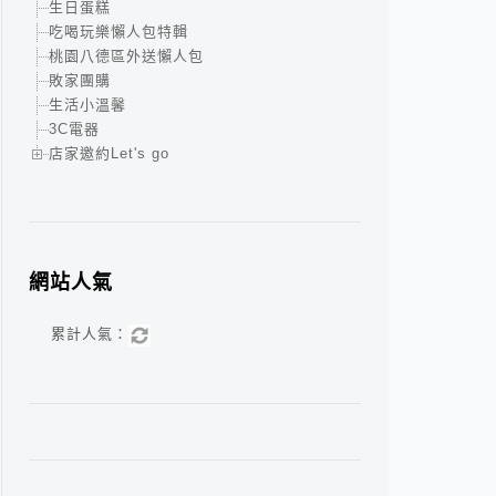
生日蛋糕
吃喝玩樂懶人包特輯
桃園八德區外送懶人包
敗家團購
生活小溫馨
3C電器
店家邀約Let's go
網站人氣
累計人氣：