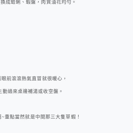
盤換成蛤蜊、蝦盤，肉質油花均勻。
著眼前滾滾熱氣直冒就很暖心，
主動過來桌邊補湯或收空盤。
推薦~重點當然就是中間那三大隻草蝦！