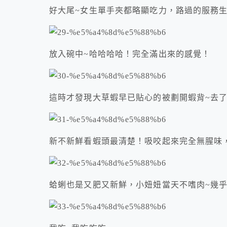
好大尾~女生單手夾都略顯吃力，路過的服務
放入碗中~哈哈哈哈！完全滿出來的感覺！
這時才發現大草蝦早已貼心的被劃開蝦背~去
新不新鮮看蝦頭最清楚！吸咬起來完全無腥味
蛤蜊也是又肥又新鮮，小妞妞當天不嗜肉~幾