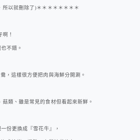
，所以就刪除了)＊＊＊＊＊＊＊＊
好啊！
戲也不錯。
鴛鴦，這樣很方便把肉與海鮮分開涮。
、菇類、雖是常見的食材但看起來新鮮。
把一份更換成『雪花牛』，