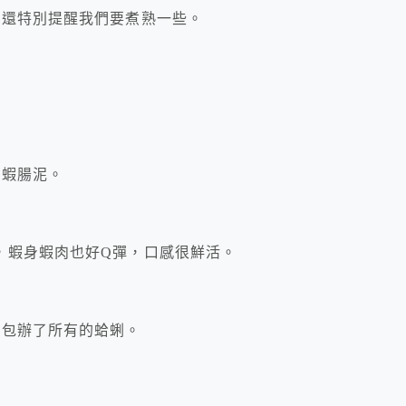
生還特別提醒我們要煮熟一些。
了蝦腸泥。
，蝦身蝦肉也好Q彈，口感很鮮活。
乎包辦了所有的蛤蜊。