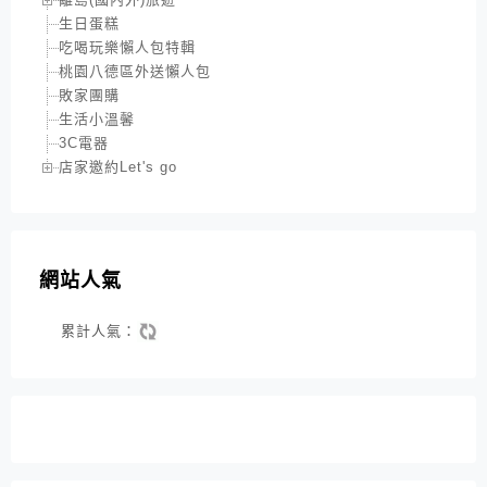
生日蛋糕
吃喝玩樂懶人包特輯
桃園八德區外送懶人包
敗家團購
生活小溫馨
3C電器
店家邀約Let's go
網站人氣
累計人氣：