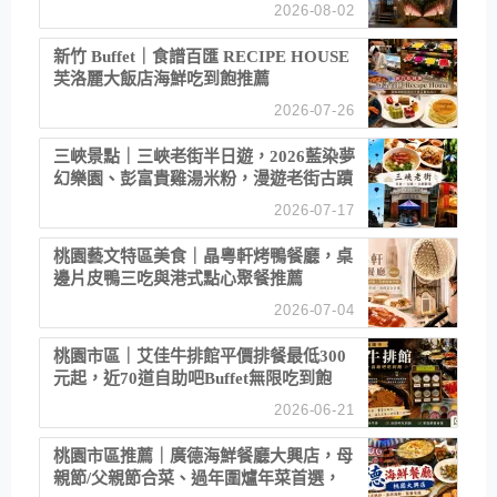
2026-08-02
新竹 Buffet｜食譜百匯 RECIPE HOUSE
芙洛麗大飯店海鮮吃到飽推薦
2026-07-26
三峽景點｜三峽老街半日遊，2026藍染夢
幻樂園、彭富貴雞湯米粉，漫遊老街古蹟
2026-07-17
桃園藝文特區美食｜晶粵軒烤鴨餐廳，桌
邊片皮鴨三吃與港式點心聚餐推薦
2026-07-04
桃園市區｜艾佳牛排館平價排餐最低300
元起，近70道自助吧Buffet無限吃到飽
2026-06-21
桃園市區推薦｜廣德海鮮餐廳大興店，母
親節/父親節合菜、過年圍爐年菜首選，