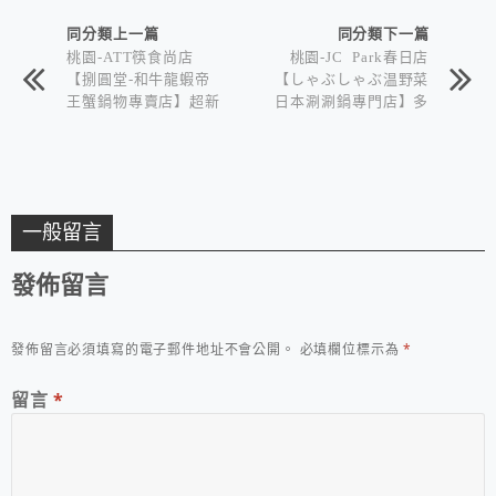
同分類上一篇
同分類下一篇
桃園-ATT筷食尚店
桃園-JC Park春日店
【捌圓堂-和牛龍蝦帝
【しゃぶしゃぶ温野菜
王蟹鍋物專賣店】超新
日本涮涮鍋專門店】多
鮮的痛風鍋~
款野菜肉品吃到飽~
一般留言
發佈留言
發佈留言必須填寫的電子郵件地址不會公開。
必填欄位標示為
*
留言
*