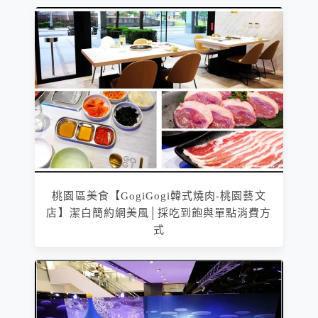
桃園區美食【GogiGogi韓式燒肉-桃園藝文
店】潔白簡約網美風│採吃到飽與單點消費方
式