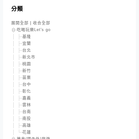
分類
展開全部
|
收合全部
吃喝玩樂Let's go
基隆
宜蘭
台北
新北市
桃園
新竹
苗栗
台中
彰化
嘉義
雲林
台南
南投
高雄
花蓮
離島(國內外)旅遊