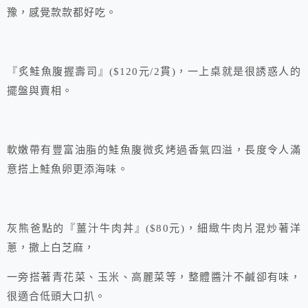
豫，感覺款款都好吃。
『炙鮭魚腹握壽司』($120元/2貫)，一上桌就是很誘惑人的
擺盤與賣相。
軟嫩帶有豐富油脂的鮭魚腹微炙烤過香氣四溢，長度令人滿
意搭上鮭魚卵更添海味。
灰熊爸點的『薑汁牛肉丼』($80元)，細緻牛肉片混炒著洋
蔥，撒上白芝麻，
一旁搭著青花菜、玉米、高麗菜等，整體醬汁不鹹卻有味，
很適合低頭大口扒。