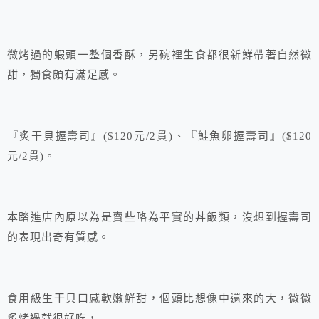
微烤過的蝦頭一整個香酥，另碗裡生食都很新鮮帶著自然微
甜，獨食頗有滿足感。
『炙干貝握壽司』($120元/2貫)、『鮭魚卵握壽司』($120
元/2貫)。
本踏進店內原以為是賣些略為平實的丼飯類，沒想到握壽司
的表現出奇有質感。
食用級生干貝口感軟嫩鮮甜，個頭比想像中還來的大，微微
炙烤過就很好吃，