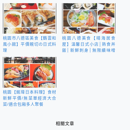
桃園市八德區美食【鶴雲和
桃園八德美食【晴海居食
風小館】平價親切の日式料
屋】溫馨日式小店│熟食丼
理
飯│新鮮刺身│無限續味噌
湯
桃園【銘瑋日本料理】食材
新鮮平價/無菜單經濟大合
菜/適合包廂多人聚餐
相關文章