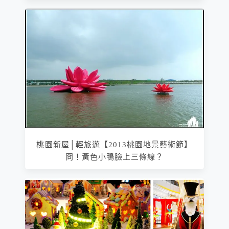
桃園新屋│輕旅遊【2013桃園地景藝術節】
冏！黃色小鴨臉上三條線？