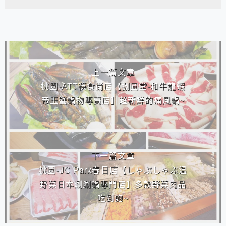
相連文章
上一篇文章
桃園-ATT筷食尚店【捌圓堂-和牛龍蝦
帝王蟹鍋物專賣店】超新鮮的痛風鍋~
下一篇文章
桃園-JC Park春日店【しゃぶしゃぶ温
野菜日本涮涮鍋專門店】多款野菜肉品
吃到飽~