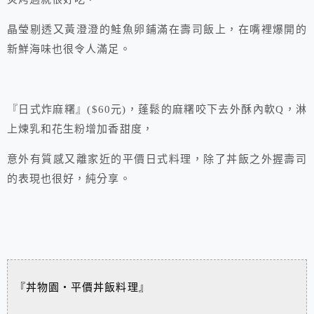
晶瑩剔透又黃澄澄的鮭魚卵鋪滿在壽司飯上，在嘴裡爆開的
新鮮海味也很令人滿足。
『日式炸麻糬』($60元)，蓬鬆的麻糬咬下去外酥內軟Q，淋
上煉乳和花生粉增加香甜度，
意外有質感又離家近的平價日式料理，除了丼飯之外握壽司
的表現也很好，純分享。
『丼物園‧平價丼飯料理』