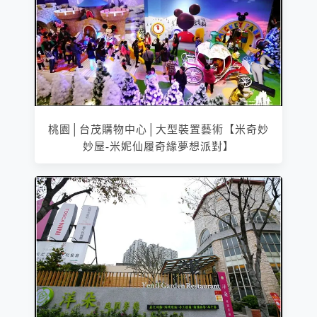
桃園│台茂購物中心│大型裝置藝術【米奇妙
妙屋-米妮仙履奇緣夢想派對】