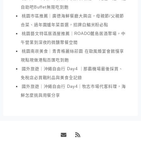
自助吧Buffet無限吃到飽
桃園市區推薦｜廣德海鮮餐廳大興店，母親節/父親節
合菜、過年圍爐年菜首選，招牌白鯧米粉必點
桃園藝文特區居酒屋推薦｜ROADO麓島居酒聚場，中
午營業到深夜的微醺聚餐空間
桃園南崁美食｜青青格麗絲莊園 在歐風婚宴會館慢享
現點現做港點百匯吃到飽
國外旅遊｜沖繩自由行 Day4 ｜那霸機場最後採買、
免稅店必買戰利品與美食全記錄
國外旅遊｜沖繩自由行 Day4｜牧志市場代客料理，海
鮮怎麼挑與用餐分享
Email
RSS