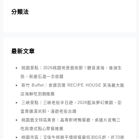
分類法
最新文章
桃園景點｜2026桃園地景藝術節！觀音濱海、後湖生
態、新屋石滬一次收藏
新竹 Buffet｜食譜百匯 RECIPE HOUSE 芙洛麗大飯
店海鮮吃到飽推薦
三峽景點｜三峽老街半日遊，2026藍染夢幻樂園、彭
富貴雞湯米粉，漫遊老街古蹟
桃園藝文特區美食｜晶粵軒烤鴨餐廳，桌邊片皮鴨三
吃與港式點心聚餐推薦
桃園市區｜艾佳牛排館平價排餐最低300元起，近70道