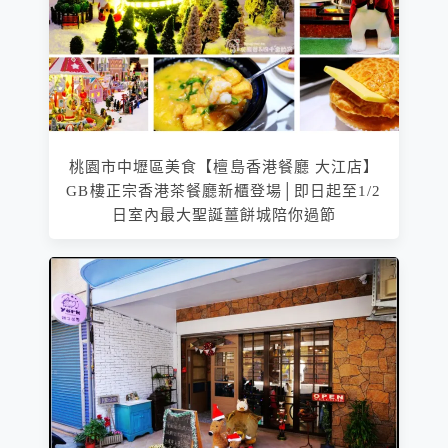
桃園市中壢區美食【檀島香港餐廳 大江店】
GB樓正宗香港茶餐廳新櫃登場│即日起至1/2
日室內最大聖誕薑餅城陪你過節