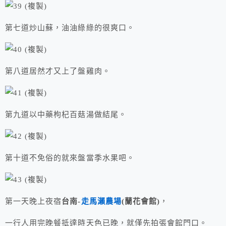
第七道炒山蘇，油油綠綠的很爽口。
第八道居然才又上了盤雞肉。
第九道以中藥枸杞百菇湯做結尾。
第十道不免俗的就來盤當季水果吧。
第一天晚上夜宿
台南-
走馬瀨農場
(蘭花會館)
，
一行人用完晚餐抵達時天色已晚，就僅先拍張會館門口。