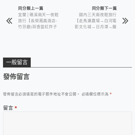
同分類上一篇
同分類下一篇
宜蘭│礁溪兩天一夜輕
國內三天兩夜輕旅行
旅行【長榮鳳凰酒店-
【走馬瀨農場→白河電
竹芬廳(蒜香當紅炸子
影文化城→日月潭→馥
雞)】兩天一夜~泡湯趣
麗溫泉飯店】
一般留言
發佈留言
發佈留言必須填寫的電子郵件地址不會公開。
必填欄位標示為
*
留言
*