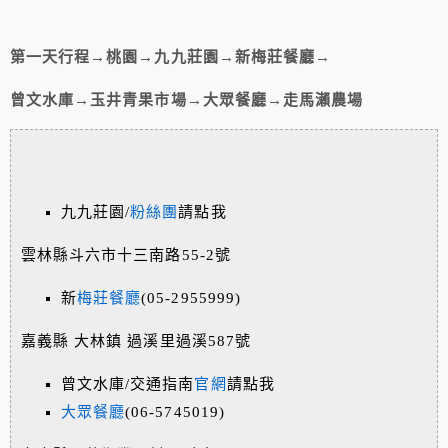
第一天行程→桃園→
九九莊園→新梅莊餐廳→
曾文水庫→玉井青果市場→大眾餐廳→走馬瀨農場
九九莊園/
粉絲團
請點我
雲林縣斗六市十三南路55-2號
新
梅莊餐廳
(05-2955999)
嘉義縣 大林鎮 過溪里過溪587號
曾文水庫/交通指南
官網
請點我
大眾餐廳
(06-5745019)