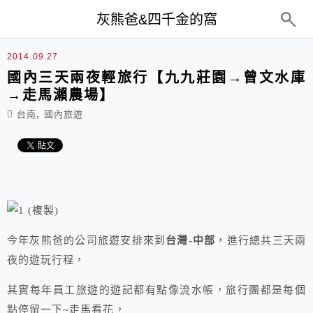
top-menu
灰熊爸&四千金的窩
2014.09.27
國內三天兩夜輕旅行【九九莊園→曾文水庫
→走馬瀨農場】
,
台南
國內旅遊
今年灰熊爸的公司旅遊安排來到
台灣-中部
，進行總共三天兩
夜的遊玩行程，
其實每年員工旅遊的遊記都有點像流水帳，旅行團都是每個
點停留一下~走馬看花，