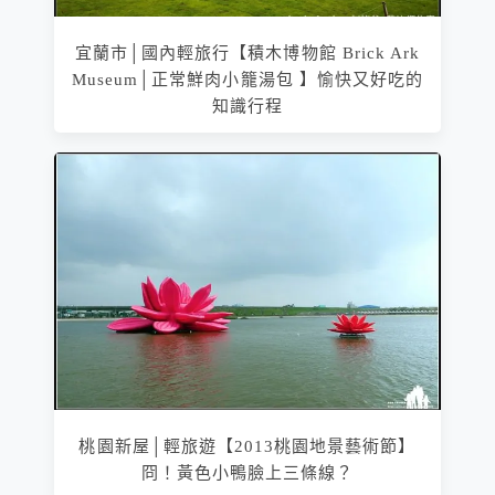
宜蘭市│國內輕旅行【積木博物館 Brick Ark
Museum│正常鮮肉小籠湯包 】愉快又好吃的
知識行程
桃園新屋│輕旅遊【2013桃園地景藝術節】
冏！黃色小鴨臉上三條線？