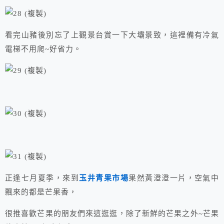
看完山豬後別忘了上觀景台賞一下大壩景致，這裡備有冷氣
電梯不用爬~好省力。
正逢七月夏季，來到
玉井青果市場
果然黃澄澄一片，空氣中
飄來的都是芒果香，
很推喜歡芒果的朋友們來這逛逛，除了新鮮的芒果之外~芒果