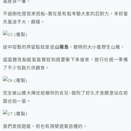
風逐浪一番，
不過剛吃撐就來搭船~實在是有點考驗大家的忍耐力，幸好當
天風浪不大，頗穩。
途中短暫的停留點就是這
山豬島
，聰明的大小隻野生山豬，
遠遠聽見船艇氣笛聲就知道要衝下來搶食，旅行社統一準備
了不少包穀片供餵食。
完全被山豬大陣仗給嚇到的女兒~鼓吹了好久才肯願意站在前
面合拍一張。
我們是搭遊艇，但也有隔壁遊客這種的。