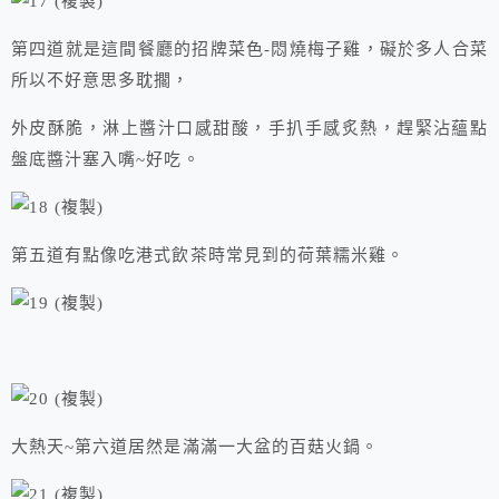
第四道就是這間餐廳的招牌菜色-悶燒梅子雞，礙於多人合菜
所以不好意思多耽擱，
外皮酥脆，淋上醬汁口感甜酸，手扒手感炙熱，趕緊沾蘊點
盤底醬汁塞入嘴~好吃。
第五道有點像吃港式飲茶時常見到的荷葉糯米雞。
大熱天~第六道居然是滿滿一大盆的百菇火鍋。