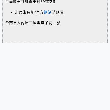
台南縣玉井鄉豐里村89號之5
走馬瀨農場/官方
網站
請點我
台南市大內區二溪里唭子瓦60號