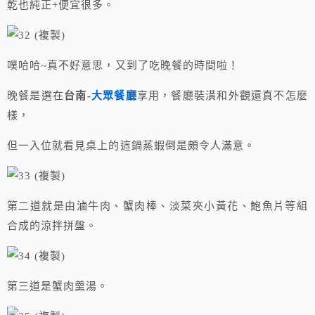
乾也純正+便宜很多。
噗哈哈~真不好意思，又到了吃晚餐的時間啦！
晚餐是選在
台南-
大眾餐廳
享用，餐廳裝潢和外觀還真不怎麼
樣，
但一入位就看見桌上的這鍋蒸蝦倒是頗令人滿意。
第二道就是由滷牛肉、蟹肉棒、淡菜夾小黃花、鮑魚片等組
合成的涼拌拼盤。
第三道是蟹肉羹湯。