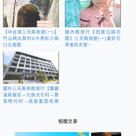
【中台灣三天兩夜遊(一)】
國內輕旅行【田尾公路花
竹山桃太郎村&大黑松小倆
園】三天兩夜遊(一)愛好花
口元首館
草者的天堂~
國內三天兩夜輕旅行【馥麗
溫泉飯店→九族文化村→寶
島時代村→就是愛荔枝樂
園】
相關文章