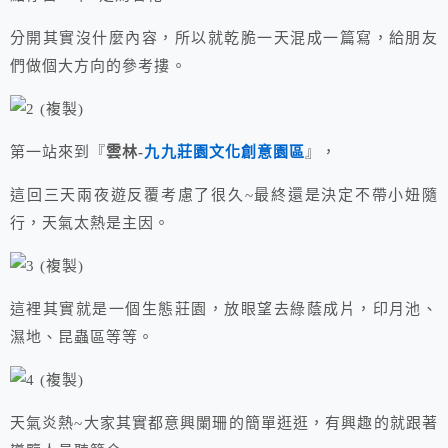
分開其實沒什麼內容，所以就乾脆一天混成一篇寫，給朋友
們做個大方向的參考摟。
第一站來到『
雲林-
九九莊園文化創意園區
』，
這回三天兩夜遊反覆考慮了很久~最終還是決定不帶小妞隨
行，天氣太熱是主因。
這裡其實就是一個生態莊園，放眼望去綠蔭成片，印月池、
濕地、昆蟲區等等。
天氣炎熱~大家其實都意興闌珊的簡單逛逛，有興趣的就跟著