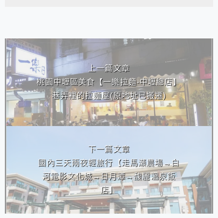
相連文章
上一篇文章
桃園中壢區美食【一樂拉麵-中壢總店】
巷弄裡的拉麵屋(原地址已搬遷)
下一篇文章
國內三天兩夜輕旅行【走馬瀨農場→白
河電影文化城→日月潭→馥麗溫泉飯
店】