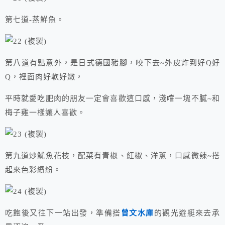
第七道-蒸鮮魚。
第八道有點意外，是日式德國豬腳，咬下去~外皮炸到好Q好
Q，裡面肉好軟好嫩，
平時就愛吃肥肉的朋友一定會喜歡這口感，淺嚐一塊不膩~和
梅子雞一樣讓人喜歡。
第九道炒魷魚花枝，配菜有青椒、紅椒、洋蔥，口感微辣~搭
起來色彩繽紛。
吃飽後又往下一站出發，準備搭
曾文水庫
的觀光遊艇來去承