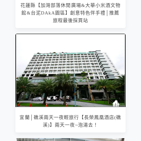
花蓮縣【加灣部落休閒廣場&大華小米酒文物
館&台泥DAkA園區】創意特色伴手禮│推薦
旅程最後採買站
宜蘭│礁溪兩天一夜輕旅行【長榮鳳凰酒店(礁
溪)】兩天一夜~泡湯去！