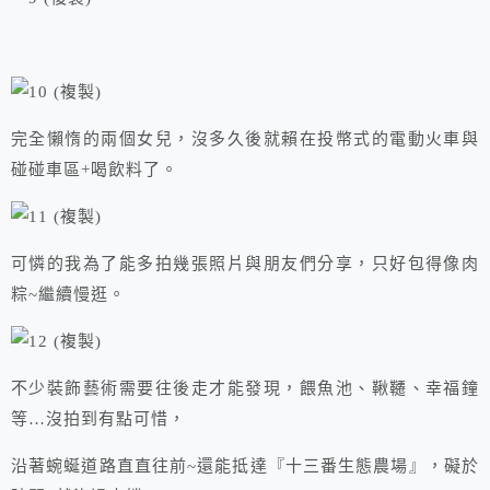
完全懶惰的兩個女兒，沒多久後就賴在投幣式的電動火車與
碰碰車區+喝飲料了。
可憐的我為了能多拍幾張照片與朋友們分享，只好包得像肉
粽~繼續慢逛。
不少裝飾藝術需要往後走才能發現，餵魚池、鞦韆、幸福鐘
等…沒拍到有點可惜，
沿著蜿蜒道路直直往前~還能抵達『十三番生態農場』，礙於