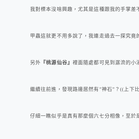
我對標本沒啥興趣，尤其是這種跟我的手掌差
甲蟲這就更不用多說了，我連走過去一探究竟
另外
『桃源仙谷』
裡面隨處都可見到潺流的小
繼續往前進，發現路邊居然有”神石”？((上下比
仔細一瞧似乎是真有那麼個六七分相像，至於是