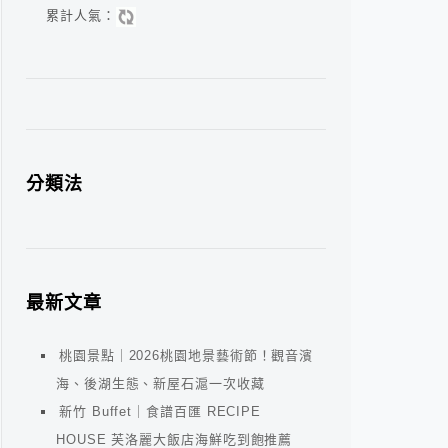
累計人氣：
分類法
最新文章
桃園景點｜2026桃園地景藝術節！觀音濱
海、後湖生態、新屋石滬一次收藏
新竹 Buffet｜食譜百匯 RECIPE
HOUSE 芙洛麗大飯店海鮮吃到飽推薦