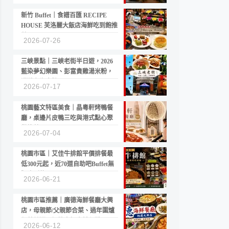
新竹 Buffet｜食譜百匯 RECIPE
HOUSE 芙洛麗大飯店海鮮吃到飽推
薦
2026-07-26
三峽景點｜三峽老街半日遊，2026
藍染夢幻樂園、彭富貴雞湯米粉，
漫遊老街古蹟
2026-07-17
桃園藝文特區美食｜晶粵軒烤鴨餐
廳，桌邊片皮鴨三吃與港式點心聚
餐推薦
2026-07-04
桃園市區｜艾佳牛排館平價排餐最
低300元起，近70道自助吧Buffet無
限吃到飽
2026-06-21
桃園市區推薦｜廣德海鮮餐廳大興
店，母親節/父親節合菜、過年圍爐
年菜首選，招牌白鯧米粉必點
2026-06-12