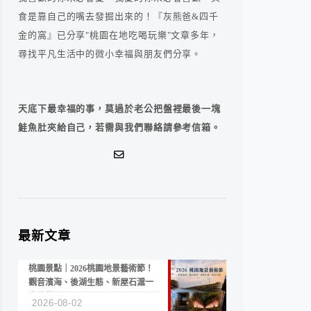
食是靠自己的嘴去發掘出來的！『灰熊爸&四千
金的窩』已分享"桃園在地吃喝玩樂"文章多年，
尋找平凡生活中的微小幸福與朋友們分享。
天底下最幸福的事，莫過於老公把盤裡最後一塊
鮭魚肚夾給自己，若需與我們聯絡請參考信箱。
最新文章
桃園景點｜2026桃園地景藝術節！
觀音濱海、後湖生態、新屋石滬一
次收藏
2026-08-02