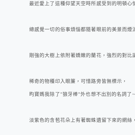
最近愛上了這種仰望天空時所感受到的明頓心
總感覺一切的俗事煩惱都隨著眼前的美景而煙
剛強的大樹上依附著嬌嫩的蘭花，強烈的對比
稀奇的物種印入眼簾，可惜路旁皆無標示，
昀寶媽我除了”狼牙棒”外也想不出別的名詞了
淡紫色的含苞花朵上有著蜘蛛遺留下來的網絲