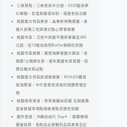
三峽景點｜三峽老街半日遊，2026藍染夢
幻樂園、彭富貴雞湯米粉，漫遊老街古蹟
桃園藝文特區美食｜晶粵軒烤鴨餐廳，桌
邊片皮鴨三吃與港式點心聚餐推薦
桃園市區｜艾佳牛排館平價排餐最低300
元起，近70道自助吧Buffet無限吃到飽
桃園市區推薦｜廣德海鮮餐廳大興店，母
親節/父親節合菜、過年圍爐年菜首選，招
牌白鯧米粉必點
桃園藝文特區居酒屋推薦｜ROADO麓島
居酒聚場，中午營業到深夜的微醺聚餐空
間
桃園南崁美食｜青青格麗絲莊園 在歐風婚
宴會館慢享現點現做港點百匯吃到飽
國外旅遊｜沖繩自由行 Day4 ｜那霸機場
最後採買、免稅店必買戰利品與美食全記