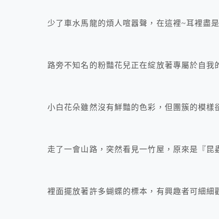
少了車水馬龍的煩人喧囂聲，在這裡~耳裡盡
路旁不知名的粉豔花兒正在綻放著專屬於自我
小白花朵雖然沒有鮮豔的色彩，但團簇的模樣
走了一會山路，突然看見一竹屋，原來是『昆
裡面擺放著許多蝴蝶的標本，有興趣者可細細