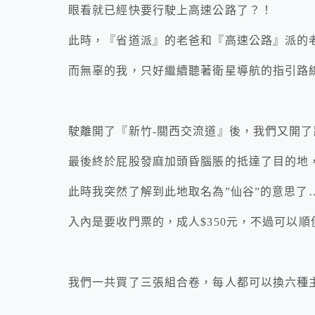
眼看就已經快要行駛上高速公路了？！
此時，『省道派』的老爸和『高速公路』派的
而無辜的我，只好繼續聽著衛星導航的指引路
駛離開了『新竹-關西交流道』後，我們又開了
最後終於屁股發麻加頭昏腦脹的抵達了目的地
此時我突然了解到此地取名為”仙谷”的意思了
入內是要收門票的，成人$350元，不過可以順便
我們一共買了三張組合卷，每人都可以換六種主餐內