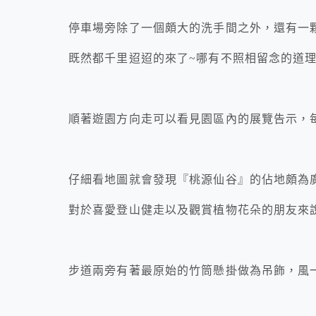
停車場旁除了一個頗大的洗手間之外，還有一
既然都千里迢迢的來了~哪有不照相留念的道
順著遊園方向走可以看見園區內的展覽告示，
仔細看地圖就會發現『桃源仙谷』的佔地頗為廣大(
對於喜愛登山健走以及觀賞植物花朵的朋友來
步道兩旁有著最原始的竹筒懸掛做為吊飾，風