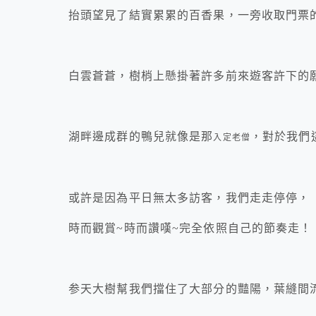
抬頭望見了結實累累的百香果，一旁收取門票
白雲蒼蒼，樹梢上懸掛著許多前來遊客許下的
湖畔邊成群的鴨兒就像是那
，對於我們
入定老僧
或許是因為平日無太多訪客，我們走走停停，
時而觀賞~時而讚嘆~完全依照自己的節奏走！
参天大樹幫我們擋住了大部分的豔陽，葉縫間