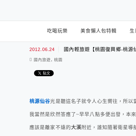
top-menu
吃喝玩樂
美食懶人包特輯
生
2012.06.24
國內輕旅遊【桃園復興鄉-桃源
,
國內旅遊
桃園
桃源仙谷
光是聽這名子就令人心生嚮往，所以
我當然是欣然答應了~早早八點多便出發，本
應該是離家不遠的
大溪
附近，誰知隨著衛星導