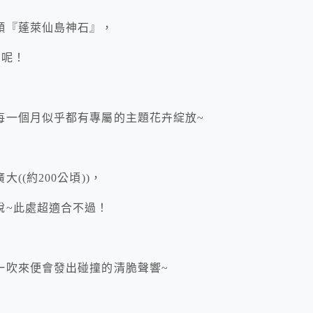
顆『蓬萊仙島神石』，
理呢！
每一個月似乎都有專屬的主題花卉綻放~
(約200公頃))，
說~此處超適合不過！
一吹來便會發出碰撞的清脆聲響~