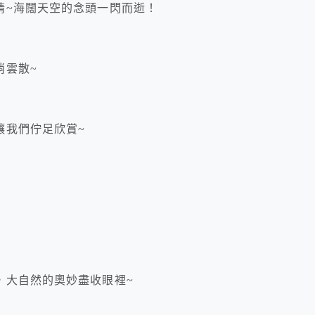
情~海闊天空的念頭一閃而逝！
消雲散~
讓我們佇足欣賞~
~
，大自然的奧妙盡收眼裡~