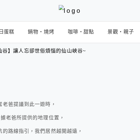
日蛋糕
鍋物‧燒烤
咖啡‧甜點
景觀‧親子
仙谷】讓人忘卻世俗煩惱的仙山峽谷~
當老爸提議到此一遊時，
來據老爸所提供的地理位置，
航的路線指引，我們居然越開越遠，