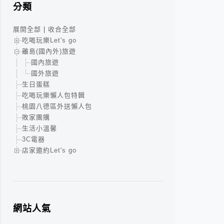
分類
展開全部
|
收合全部
吃喝玩樂Let's go
離島(國內外)旅遊
國內旅遊
國外旅遊
生日蛋糕
吃喝玩樂懶人包特輯
桃園八德區外送懶人包
敗家團購
生活小溫馨
3C電器
店家邀約Let's go
網站人氣