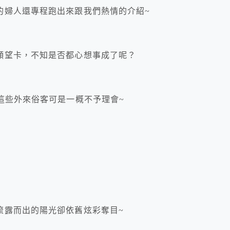
的婦人還專程跑出來跟我們熱情的介紹~
願望卡，不知是否都心想事成了呢？
這些外來俗客可是一概不予理會~
流露而出的陽光卻依舊炫彩奪目~