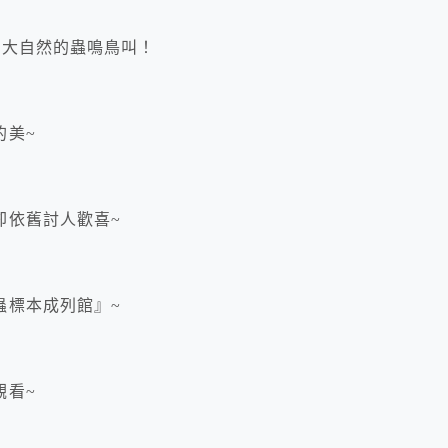
是大自然的蟲鳴鳥叫！
的美~
卻依舊討人歡喜~
蟲標本成列館』~
觀看~