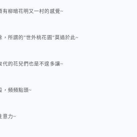
頗有柳暗花明又一村的感覺~
，所謂的”世外桃花園”莫過於此~
取代的花兒們也是不遑多讓~
般，頻頻點頭~
注意力~