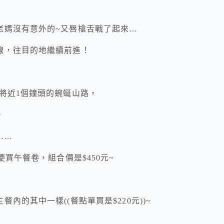
老媽沒有意外的~又唇槍舌戰了起來…
線，往目的地繼續前進！
將近1個鐘頭的蜿蜒山路，
，
……
買午餐卷，組合價是$450元~
的其中一樣((餐點單買是$220元))~