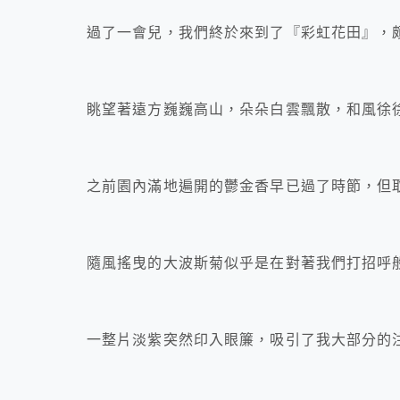
過了一會兒，我們終於來到了『彩虹花田』，
眺望著遠方巍巍高山，朵朵白雲飄散，和風徐徐
之前園內滿地遍開的鬱金香早已過了時節，但
隨風搖曳的大波斯菊似乎是在對著我們打招呼
一整片淡紫突然印入眼簾，吸引了我大部分的