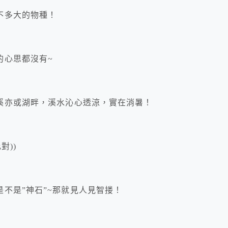
不多大的物種！
的心思都沒有~
溪亦或湖畔，溪水沁心透涼，實在消暑！
對))
不是”神石”~那就見人見智搂！