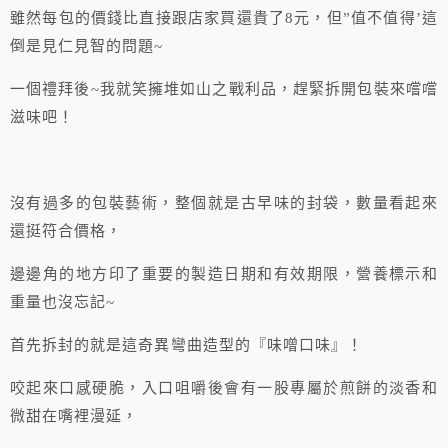
雖然每包的價錢比直接跟店家買還貴了8元，但”值不值得’這
倒是見仁見智的問題~
一個禮拜後~我就笑擁堆如山之戰利品，趕緊拆開包裝來嚐嚐
滋味吧！
沒有過多的包裝藝術，整個就是古早味的封袋，數量看起來
還挺符合價格，
邊邊角的地方印了重要的製造日期和有效期限，營養標示和
重量也沒忘記~
首先拆封的就是這奇異彎曲造型的『味噌口味』！
咬起來口感硬脆，入口咀嚼後會有一股專屬於煎餅的淡香和
微甜在嘴裡漫延，