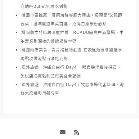
自助吧Buffet無限吃到飽
桃園市區推薦｜廣德海鮮餐廳大興店，母親節/父親節
合菜、過年圍爐年菜首選，招牌白鯧米粉必點
桃園藝文特區居酒屋推薦｜ROADO麓島居酒聚場，中
午營業到深夜的微醺聚餐空間
桃園南崁美食｜青青格麗絲莊園 在歐風婚宴會館慢享
現點現做港點百匯吃到飽
國外旅遊｜沖繩自由行 Day4 ｜那霸機場最後採買、
免稅店必買戰利品與美食全記錄
國外旅遊｜沖繩自由行 Day4｜牧志市場代客料理，海
鮮怎麼挑與用餐分享
Email
RSS