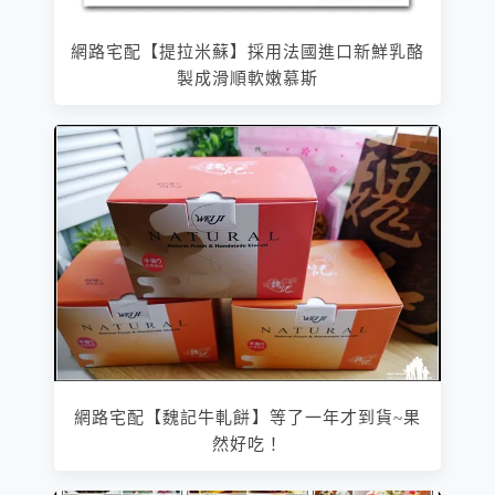
網路宅配【提拉米蘇】採用法國進口新鮮乳酪
製成滑順軟嫩慕斯
網路宅配【魏記牛軋餅】等了一年才到貨~果
然好吃！