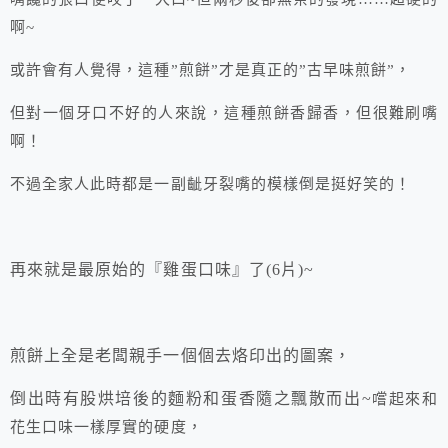
啊~
或許會有人覺得，這種”煎餅”才是真正的”古早味煎餅”，
但對一個牙口不好的人來說，這種煎餅香歸香，但很難刷嘴
啊！
不過全家人此時都是一副齜牙裂嘴的模樣倒是挺好笑的！
再來就是最原始的『雞蛋口味』了(6片)~
煎餅上全是老闆親手一個個去烙印出的圖案，
倒出時有股烘培後的麵粉和蛋香隨之飄散而出~
嚐起來和
花生口味一樣厚實的硬度，