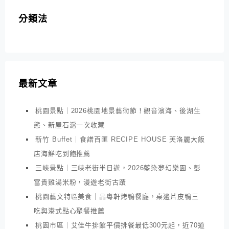
分類法
最新文章
桃園景點｜2026桃園地景藝術節！觀音濱海、後湖生
態、新屋石滬一次收藏
新竹 Buffet｜食譜百匯 RECIPE HOUSE 芙洛麗大飯
店海鮮吃到飽推薦
三峽景點｜三峽老街半日遊，2026藍染夢幻樂園、彭
富貴雞湯米粉，漫遊老街古蹟
桃園藝文特區美食｜晶粵軒烤鴨餐廳，桌邊片皮鴨三
吃與港式點心聚餐推薦
桃園市區｜艾佳牛排館平價排餐最低300元起，近70道