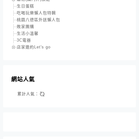
生日蛋糕
吃喝玩樂懶人包特輯
桃園八德區外送懶人包
敗家團購
生活小溫馨
3C電器
店家邀約Let's go
網站人氣
累計人氣：