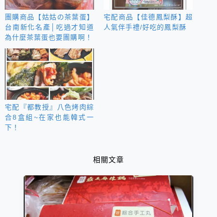
團購商品【姑姑の茶葉蛋】
宅配商品【佳德鳳梨酥】超
台南新化名產│吃過才知道
人氣伴手禮/好吃的鳳梨酥
為什麼茶葉蛋也要團購啊！
宅配『都教授』八色烤肉綜
合8盒組~在家也能韓式一
下！
相關文章