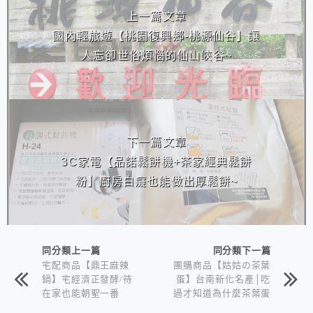
上一篇文章
國內輕旅遊【桃園復興鄉-桃源仙谷】讓
人忘卻世俗煩惱的仙山峽谷~
下一篇文章
3C家電【品諾鬆餅機+茶家經典鬆餅
粉】廚房白癡也能做出厚鬆餅~
同分類上一篇
同分類下一篇
宅配商品【鼎王麻辣
團購商品【姑姑の茶葉
鍋】宅經濟正發酵/待
蛋】台南新化名產│吃
在家也能朝聖一番
過才知道為什麼茶葉蛋
也要團購啊！