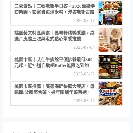
三峽景點｜三峽老街半日遊，2026藍染夢
幻樂園、彭富貴雞湯米粉，漫遊老街古蹟
2026-07-17
桃園藝文特區美食｜晶粵軒烤鴨餐廳，桌
邊片皮鴨三吃與港式點心聚餐推薦
2026-07-04
桃園市區｜艾佳牛排館平價排餐最低300
元起，近70道自助吧Buffet無限吃到飽
2026-06-21
桃園市區推薦｜廣德海鮮餐廳大興店，母
親節/父親節合菜、過年圍爐年菜首選，
招牌白鯧米粉必點
2026-06-12