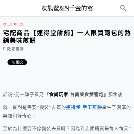
top-menu
灰熊爸&四千金的窩
2012.06.26
宅配商品【連得堂餅舖】一人限買兩包的熱
銷美味煎餅
敗家團購
話說~前一陣子看見
『
食尚玩家-
台南美食雙響炮』
那集後，
就一直對這需要”變裝”去買的
連得堂-手工煎餅
產生了濃厚的
興趣和好奇心，
至於為什麼要不停變裝去買啊？因為到店面購買是每人每天”