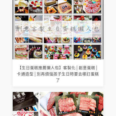
【生日蛋糕推薦懶人包】客製化│創意蛋糕│
卡通造型│別再煩惱孩子生日時要去哪訂蛋糕
了