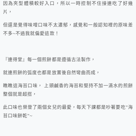
因為夾型體積較好入口，所以一時控制不住接連吃了好幾
片，
但還是覺得味噌口味不太濃郁，感覺和一般認知裡的原味差
不多~不過我就偏愛這款！
『連得堂』每一個煎餅都是遵循古法製作，
就連煎餅的弧度也都是放置後自然彎曲而成，
瞧瞧這海苔口味， 上頭鹹香的海苔和堅持不加一滴水的煎餅
整個就是超搭，
此口味也榮登了兩個女兒的最愛，每天下課都是吵著要吃”海
苔口味餅乾”~