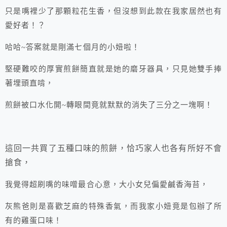
只是嘴裡少了那顆粒花生香，但沒想到此款在我家居然也有
愛好者！？
哈哈~答案就是剛滿七個月的小妞啦！
堅硬難咬的厚實煎餅簡直就是她的磨牙器具，只見她雙手捧
著埋頭直啃，
煎餅被口水化開~轉眼間竟就默默的消失了三分之一塊啊！
這回一共買了五種口味的煎餅，恰巧家人也各有所好不會
搶食，
我覺得超刷嘴的味噌最合心意，大小女兒偏愛鹹香海苔，
灰熊爸則是喜歡芝麻的特殊香氣，而我家小妞竟是包辦了所
有的雞蛋口味！