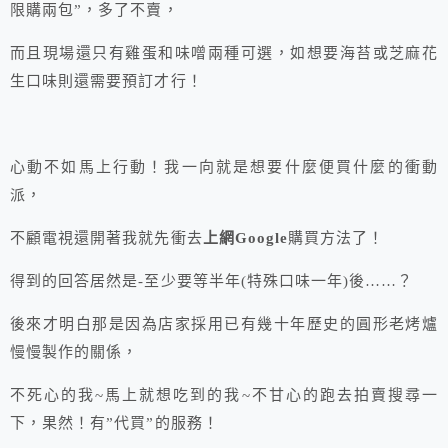
限購兩包”，多了不賣，
而且現場還只有雞蛋和味噌兩種可選，如想要海苔或芝麻花
生口味則還需要預訂才行！
心動不如馬上行動！我一向就是想要什麼便買什麼的衝動
派，
不顧電視還開著我就先衝去
上網Google
購買方法了！
得到的回答居然是-至少要等半年(特殊口味一年)後……？
後來才明白那是因為店家採用已有幾十年歷史的圓形老烤爐
慢慢製作的關係，
不死心的我~馬上就想吃到的我~不甘心的跑去拍賣搜尋一
下，果然！有”代買”的服務！