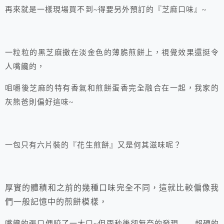
再來就是一樣現場買不到~得要另外預訂的『芝麻口味』~
一粒粒的黑芝麻撒在淡金色的薄脆煎餅上，視覺效果還挺令
人嘴饞的，
咀嚼後芝麻的特有香氣和煎餅蛋香完全融合在一起，我家的
灰熊爸則偏好這味~
一包只有六片裝的『花生煎餅』又是何其滋味呢？
厚實的體積和之前的幾種口味完全不同，這就比較偏像我
們一般記憶中的煎餅模樣，
嘴饞的張口便咬了一大口~但兩秒後卻無奈的發現……超硬的