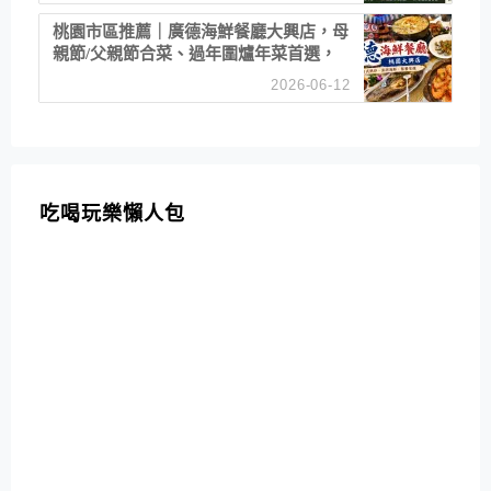
桃園市區推薦｜廣德海鮮餐廳大興店，母
親節/父親節合菜、過年圍爐年菜首選，
招牌白鯧米粉必點
2026-06-12
吃喝玩樂懶人包