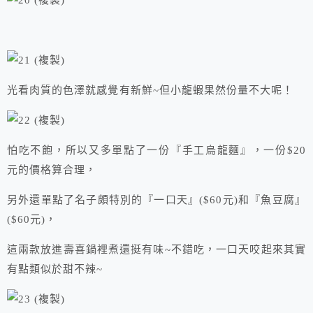
光看肉質的色澤就感覺有新鮮~但小龍蝦果然份量不大呢！
怕吃不飽，所以又多單點了一份『手工烏龍麵』，一份$20
元的價格算合理，
另外還單點了名子頗特別的『一口天』($60元)和『魚豆腐』
($60元)，
這兩款放進壽喜鍋裡煮還挺有味~不錯吃，一口天咬起來其實
有點類似於甜不辣~