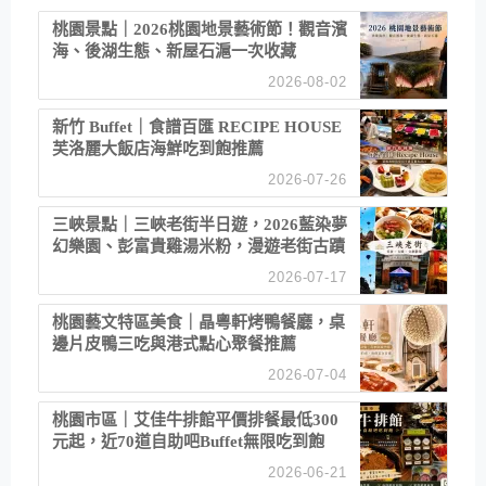
桃園景點｜2026桃園地景藝術節！觀音濱
海、後湖生態、新屋石滬一次收藏
2026-08-02
新竹 Buffet｜食譜百匯 RECIPE HOUSE
芙洛麗大飯店海鮮吃到飽推薦
2026-07-26
三峽景點｜三峽老街半日遊，2026藍染夢
幻樂園、彭富貴雞湯米粉，漫遊老街古蹟
2026-07-17
桃園藝文特區美食｜晶粵軒烤鴨餐廳，桌
邊片皮鴨三吃與港式點心聚餐推薦
2026-07-04
桃園市區｜艾佳牛排館平價排餐最低300
元起，近70道自助吧Buffet無限吃到飽
2026-06-21