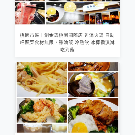
桃園市區｜涮金鍋桃園國際店 雞湯火鍋 自助
吧蔬菜食材無限，雞滷飯 冷熱飲 冰棒霜淇淋
吃到飽