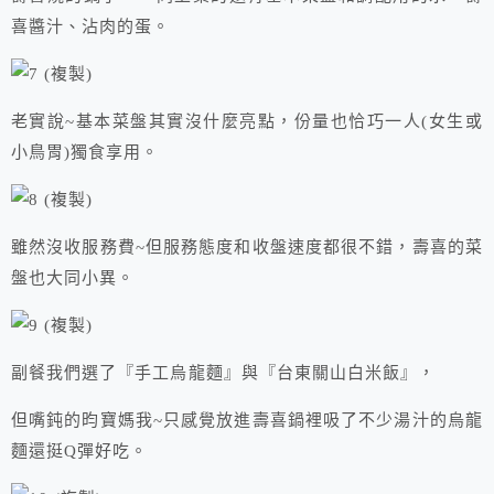
喜醬汁、沾肉的蛋。
老實說~基本菜盤其實沒什麼亮點，份量也恰巧一人(女生或
小鳥胃)獨食享用。
雖然沒收服務費~但服務態度和收盤速度都很不錯，壽喜的菜
盤也大同小異。
副餐我們選了『手工烏龍麵』與『台東關山白米飯』，
但嘴鈍的昀寶媽我~只感覺放進壽喜鍋裡吸了不少湯汁的烏龍
麵還挺Q彈好吃。