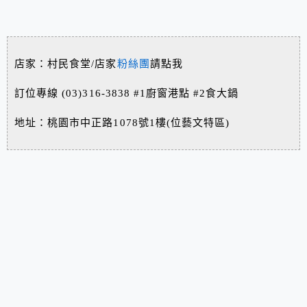
店家：村民食堂/店家
粉絲團
請點我
訂位專線 (03)316-3838
#
1廚窗港點
#
2食大鍋
地址：桃園市中正路1078號1樓(位藝文特區)