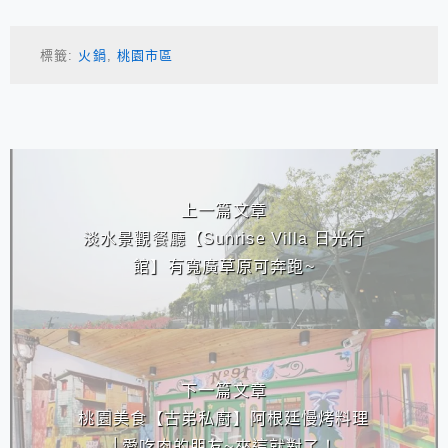
標籤:
火鍋
,
桃園市區
相連文章
上一篇文章
淡水景觀餐廳【Sunrise Villa 日光行
館】有寬廣草原可奔跑~
下一篇文章
桃園美食【古弟私廚】阿根廷慢烤料理
│愛吃肉的朋友~來這就對了！