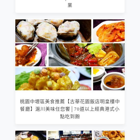
業
桃園中壢區美食推薦【古華花園飯店明皇樓中
餐廳】滬川美味任您饗│70道以上經典港式小
點吃到飽