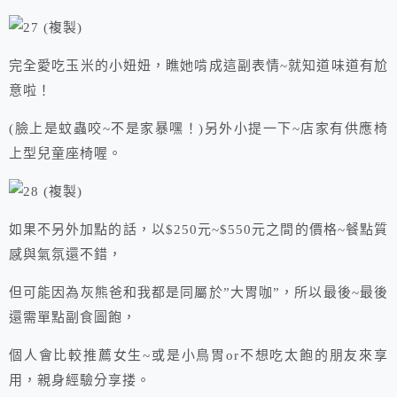
完全愛吃玉米的小妞妞，瞧她啃成這副表情~就知道味道有尬
意啦！
(臉上是蚊蟲咬~不是家暴嘿！)另外小提一下~店家有供應椅
上型兒童座椅喔。
如果不另外加點的話，以$250元~$550元之間的價格~餐點質
感與氣氛還不錯，
但可能因為灰熊爸和我都是同屬於”大胃咖”，所以最後~最後
還需單點副食圖飽，
個人會比較推薦女生~或是小鳥胃or不想吃太飽的朋友來享
用，親身經驗分享搂。