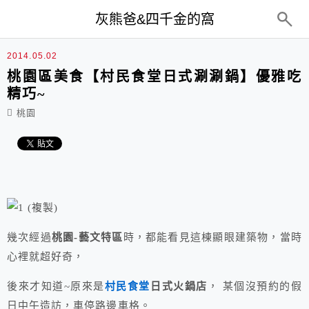
top-menu
灰熊爸&四千金的窩
2014.05.02
桃園區美食【村民食堂日式涮涮鍋】優雅吃
精巧~
桃園
幾次經過
桃園-藝文特區
時，都能看見這棟顯眼建築物，當時
心裡就超好奇，
後來才知道~原來是
村民食堂
日式火鍋店
， 某個沒預約的假
日中午造訪，車停路邊車格。