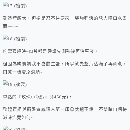
雖然煙頗大，但還是忍不住要來一張強強滾的誘人嚥口水畫
面~~~~
吃壽喜燒時~肉片都是建議先涮熟後再沾蛋液，
但因為昀寶媽我不喜歡生蛋，所以就先整片沾滿了再涮煮，
口感一樣增添滑順~
單點的『玫瑰小龍蝦』($450元)，
整體賣相與擺盤質感讓人第一印象就還不錯，不禁暗自期待
滋味究竟如何~