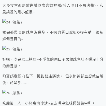
大多食材都是放進鹹甜壽喜鍋裡煮(較入味且不需沾醬)，和
風鍋裡的是小龍蝦~
煮完盛裝真的感覺沒幾塊，不過肉質口感挺Q彈有勁，很新
鮮倒是真的~
好吧，吃完以上這些~不爭氣的兩口子居然感覺肚子還沒十分
的飽足感，
昀寶媽我傾向往下一攤甜點店邁進， 但灰熊爸卻直想就店解
決，於是乎……
吃飽後一人一小杯烏梅冰沙~去去嘴中氣味與酸鹼中和。