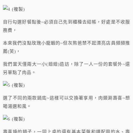
自行勾選好餐點後~必須自己先到櫃檯去結帳，好處是不收服
務費，
本來我們沒點玫瑰小龍蝦的~但灰熊爸禁不起漂亮店員頻頻推
薦(笑)，
我們當天僅兩大一小(妞妞)造訪，除了一人一份的套餐外~還
另單點了肉品。
選了不同的兩款鍋底~這樣可以交換著享用，肉類涮壽喜~想
喝湯選和風。
壽喜燒的鍋子，一同上桌的還有基本菜盤和調配用的水、壽