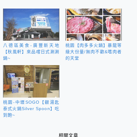
八德區美食-廣豐新天地
桃園【肉多多火鍋】暴龍等
【秋風軒】來品嚐日式涮涮
級大份量/無肉不歡&嗜肉者
鍋~
的天堂
桃園-中壢SOGO【銀湯匙
泰式火鍋Silver Spoon】吃
到飽~
相關文章