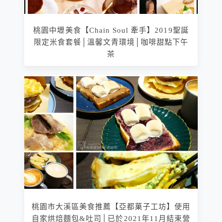
桃園中壢美食【Chain Soul 牽手】2019聖誕
限定米食套餐│溫馨文青環境│咖啡甜點下午
茶
桃園市大溪區美食推薦【亞都菓子工坊】使用
自家烘焙麵包&吐司│已於2021年11月結束營