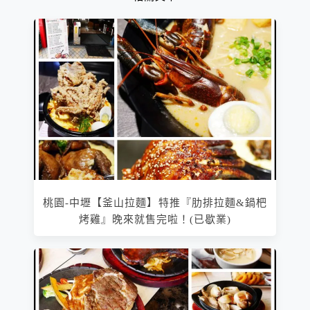
桃園-中壢【釜山拉麵】特推『肋排拉麵&鍋杷
烤雞』晚來就售完啦！(已歇業)