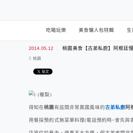
top-menu
吃喝玩樂
美食懶人包特輯
生
2014.05.12
桃園美食【古弟私廚】阿根廷慢
桃園
得知在
桃園
有這間非常異國風味的
古弟私廚
阿
用餐採預約式無菜單料理(電話預約時~會先與
店家位於巷內，停車不太方便，但古弟老闆非