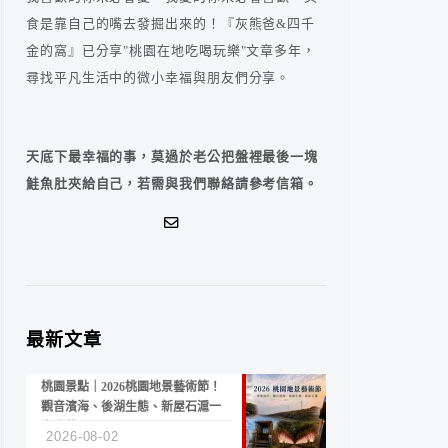
食是靠自己的嘴去發掘出來的！『灰熊爸&四千
金的窩』已分享"桃園在地吃喝玩樂"文章多年，
尋找平凡生活中的微小幸福與朋友們分享。
天底下最幸福的事，莫過於老公把盤裡最後一塊
鮭魚肚夾給自己，若需與我們聯絡請參考信箱。
最新文章
桃園景點｜2026桃園地景藝術節！
觀音濱海、後湖生態、新屋石滬一
次收藏
2026-08-02