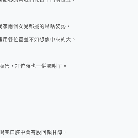
我家兩個女兒都擺的是啥姿勢，
樓用餐位置並不如想像中來的大。
販售，訂位時也一併囑咐了。
~
，喝完口腔中會有股回韻甘醇，