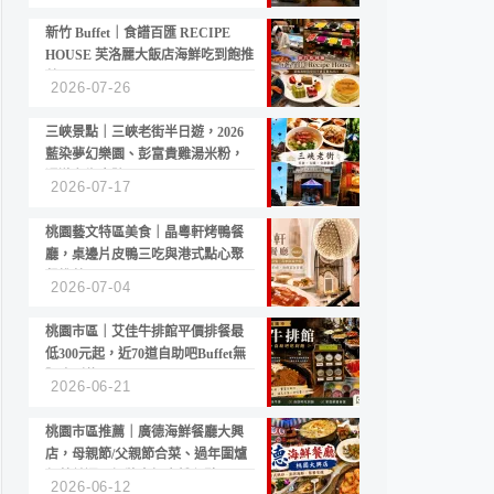
新竹 Buffet｜食譜百匯 RECIPE
HOUSE 芙洛麗大飯店海鮮吃到飽推
薦
2026-07-26
三峽景點｜三峽老街半日遊，2026
藍染夢幻樂園、彭富貴雞湯米粉，
漫遊老街古蹟
2026-07-17
桃園藝文特區美食｜晶粵軒烤鴨餐
廳，桌邊片皮鴨三吃與港式點心聚
餐推薦
2026-07-04
桃園市區｜艾佳牛排館平價排餐最
低300元起，近70道自助吧Buffet無
限吃到飽
2026-06-21
桃園市區推薦｜廣德海鮮餐廳大興
店，母親節/父親節合菜、過年圍爐
年菜首選，招牌白鯧米粉必點
2026-06-12