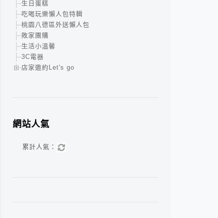
生日蛋糕
吃喝玩樂懶人包特輯
桃園八德區外送懶人包
敗家團購
生活小溫馨
3C電器
店家邀約Let's go
網站人氣
累計人氣：