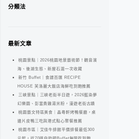
分類法
最新文章
桃園景點｜2026桃園地景藝術節！觀音濱
海、後湖生態、新屋石滬一次收藏
新竹 Buffet｜食譜百匯 RECIPE
HOUSE 芙洛麗大飯店海鮮吃到飽推薦
三峽景點｜三峽老街半日遊，2026藍染夢
幻樂園、彭富貴雞湯米粉，漫遊老街古蹟
桃園藝文特區美食｜晶粵軒烤鴨餐廳，桌
邊片皮鴨三吃與港式點心聚餐推薦
桃園市區｜艾佳牛排館平價排餐最低300
元起，近70道自助吧Buffet無限吃到飽