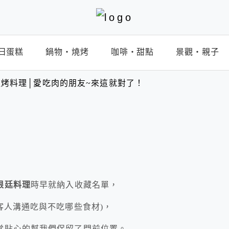
日蛋糕
鍋物‧燒烤
咖啡‧甜點
景觀‧親子
烤料理│愛吃肉的朋友~來這就對了！
根廷料理
時早就納入收藏名單，
客人溝通吃與不吃哪些食材)，
常貼心的幫我們保留了門前位置。