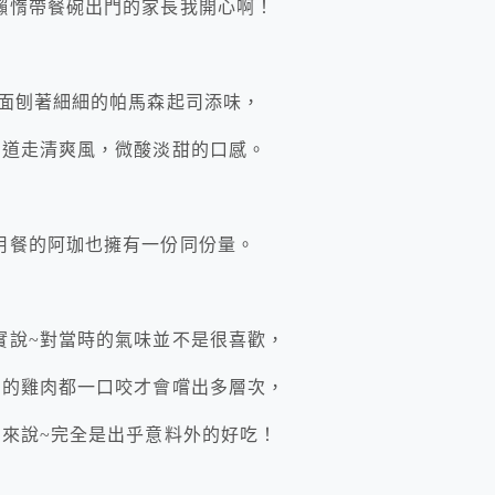
懶惰帶餐碗出門的家長我開心啊！
上面刨著細細的帕馬森起司添味，
味道走清爽風，微酸淡甜的口感。
用餐的阿珈也擁有一份同份量。
實說~對當時的氣味並不是很喜歡，
過的雞肉都一口咬才會嚐出多層次，
體來說~完全是出乎意料外的好吃！