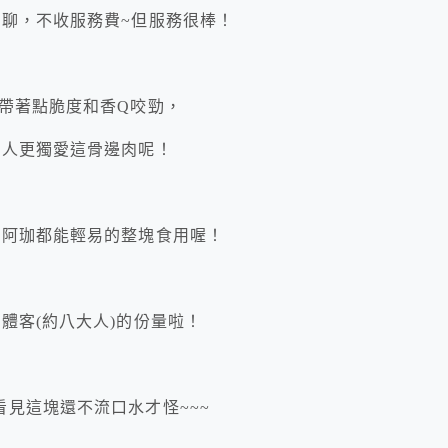
閒聊，不收服務費~但服務很棒！
帶著點脆度和香Q咬勁，
客人更獨愛這骨邊肉呢！
連阿珈都能輕易的整塊食用喔！
體客(約八大人)的份量啦！
見這塊還不流口水才怪~~~