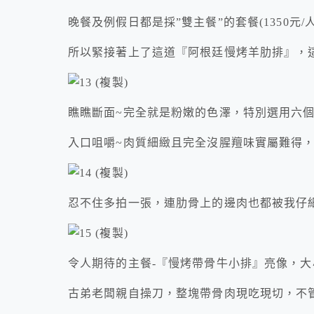
晚餐及例假日都是採”雙主餐”的套餐(1350元/
所以緊接著上了這道『阿根廷慢烤羊肋排』，
瞧瞧斷面~完全就是粉嫩的色澤，特別選用六
入口咀嚼~肉質細緻且完全沒腥羶味實屬難得
忍不住多拍一張，連肋骨上的邊肉也都被我仔
令人期待的主餐-『慢烤帶骨牛小排』亮像，
古弟老闆親自操刀，整塊帶骨肉現吃現切，不