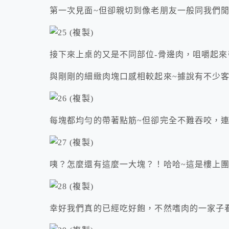
第一次見面~但卻親切到像老朋友一般同我們
接下來上桌的又是不同部位-骨邊肉，咀嚼起來
與剛剛的細緻肉塊口感相較起來~據說有不少
每塊都均勻的帶著點筋~但卻完全不難吞咬，
咦？怎麼還有這麼一大塊？！哈哈~這是樓上團
幸好我們真的已經吃好飽，不然嗜肉的一家子看