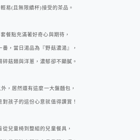
輕易(且無限續杯)接受的茶品。
整套餐點充滿著好奇心與期待，
一番，當日湯品為『野菇濃湯』，
細碎菇類與洋蔥，濃郁卻不顯膩。
之外，居然還有這麼一大盤麵包，
是對孩子的這份心意就值得讚賞！
看從兒童椅到整組的兒童餐具，