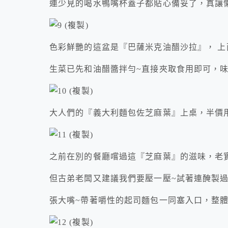
連少見的喝水鴨嘴杯蓋子都貼心備妥了，真讓
色彩鮮艷的這盆是『巴薩米克油醋沙拉』， 
生菜已先和油醋醬拌勻~直接夾取食用即可，
大人們的『義大利麵包佐芝麻葉』上桌，半價
之前在別的餐廳嚐過這『芝麻葉』的滋味，老
但古弟老闆又建議我們要壓一壓~試著連醃製
張大嘴~帶著嚼性的起司麵包一同塞入口，整