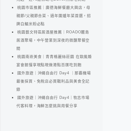
桃園市區推薦｜廣德海鮮餐廳大興店，母
親節/父親節合菜、過年圍爐年菜首選，招
牌白鯧米粉必點
桃園藝文特區居酒屋推薦｜ROADO麓島
居酒聚場，中午營業到深夜的微醺聚餐空
間
桃園南崁美食｜青青格麗絲莊園 在歐風婚
宴會館慢享現點現做港點百匯吃到飽
國外旅遊｜沖繩自由行 Day4 ｜那霸機場
最後採買、免稅店必買戰利品與美食全記
錄
國外旅遊｜沖繩自由行 Day4｜牧志市場
代客料理，海鮮怎麼挑與用餐分享