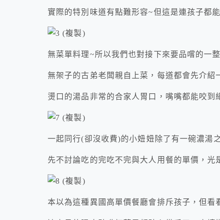
實際的特別味道有點難形容~但這是連孩子都能
無菜單料理~所以我們也對接下來要品嚐的一
無架子的古弟老闆親自上菜，每道都會先介紹
燙口的湯品非常的合家人胃口，嘴嘴都能咬到
一起同行(卻沒收費)的小妞妞除了有一碗濃湯
先不討論吃的完吃不完與大人用餐的單價，光
本以為這種異國高單價餐廳會排斥孩子，但看