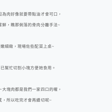
因為肉好像就要帶點油才會可口，
嚐鮮，瞧那俐落的骨肉分離手法~
嫩細緻，現場佐些配菜上桌~
早已幫忙切割小塊方便她食用。
一大塊肉都是我們一家四口的喔，
感，所以吃完才會再續切呢~