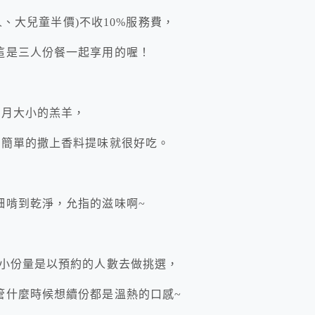
人、大兒童半價)不收10%服務費，
這是三人份餐一起享用的喔！
個月大小的羔羊，
，簡單的撒上香料提味就很好吃。
細啃到乾淨，允指的滋味啊~
大小份量是以預約的人數去做挑選，
管什麼時候想續份都是溫熱的口感~