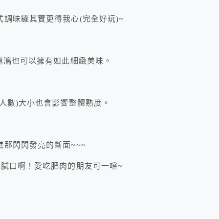
調味罐其實更得我心(完全好玩)~
淋漓也可以擁有如此細緻美味。
人數)大小也會影響整體熟度。
那閃閃發亮的斷面~~~
感膩口啊！愛吃肥肉的朋友可一嚐~