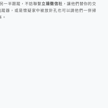
另一半跟蹤，不妨聯繫
立達徵信社
，
讓他們替你的交
追蹤器，
或是懷疑家中被放針孔也可以請他們一併掃
事。