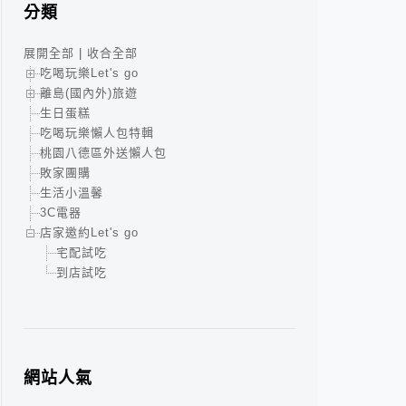
分類
展開全部
|
收合全部
吃喝玩樂Let's go
離島(國內外)旅遊
生日蛋糕
吃喝玩樂懶人包特輯
桃園八德區外送懶人包
敗家團購
生活小溫馨
3C電器
店家邀約Let's go
宅配試吃
到店試吃
網站人氣