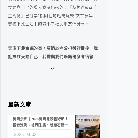
食是靠自己的嘴去發掘出來的！『灰熊爸&四千
金的窩』已分享"桃園在地吃喝玩樂"文章多年，
尋找平凡生活中的微小幸福與朋友們分享。
天底下最幸福的事，莫過於老公把盤裡最後一塊
鮭魚肚夾給自己，若需與我們聯絡請參考信箱。
最新文章
桃園景點｜2026桃園地景藝術節！
觀音濱海、後湖生態、新屋石滬一
次收藏
2026-08-02