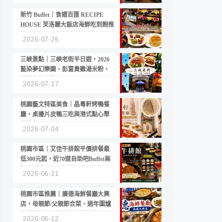
新竹 Buffet｜食譜百匯 RECIPE
HOUSE 芙洛麗大飯店海鮮吃到飽推
薦
2026-07-26
三峽景點｜三峽老街半日遊，2026
藍染夢幻樂園、彭富貴雞湯米粉，
漫遊老街古蹟
2026-07-17
桃園藝文特區美食｜晶粵軒烤鴨餐
廳，桌邊片皮鴨三吃與港式點心聚
餐推薦
2026-07-04
桃園市區｜艾佳牛排館平價排餐最
低300元起，近70道自助吧Buffet無
限吃到飽
2026-06-21
桃園市區推薦｜廣德海鮮餐廳大興
店，母親節/父親節合菜、過年圍爐
年菜首選，招牌白鯧米粉必點
2026-06-12