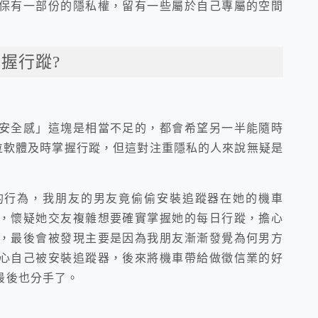
保有一部份的隱私權，
留有一些屬於自己專屬的空間
握行蹤?
安全感」這塊是相當不足的，
都會希望另一半能隨時
位軟體及時掌握行蹤，
但這對注重隱私的人來說無疑是
的行為，我朋友的男友竟偷偷安裝追蹤器在她的機車
，懷疑她交友複雜想要確實掌握她的每日行蹤，
擔心
，
最後會被發現主要是因為我朋友漸漸發覺為何男方
心自己被安裝追蹤器，
後來將機車帶給做徵信業的好
最後也分手了。