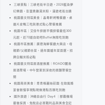
三峽景點｜三峽老街半日遊，2026藍染夢
幻樂園、彭富貴雞湯米粉，漫遊老街古蹟
桃園藝文特區美食｜晶粵軒烤鴨餐廳，桌
邊片皮鴨三吃與港式點心聚餐推薦
桃園市區｜艾佳牛排館平價排餐最低300
元起，近70道自助吧Buffet無限吃到飽
桃園市區推薦｜廣德海鮮餐廳大興店，母
親節/父親節合菜、過年圍爐年菜首選，招
牌白鯧米粉必點
桃園藝文特區居酒屋推薦｜ROADO麓島
居酒聚場，中午營業到深夜的微醺聚餐空
間
桃園南崁美食｜青青格麗絲莊園 在歐風婚
宴會館慢享現點現做港點百匯吃到飽
國外旅遊｜沖繩自由行 Day4 ｜那霸機場
最後採買、免稅店必買戰利品與美食全記