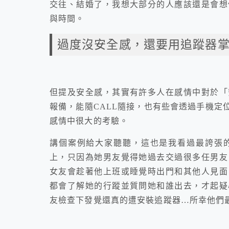
交往、結婚了，我想大部分的人應該還是會想
與時間。
過度沒安全感，還要用追蹤器掌
但提及安全感，其實有許多人在感情中對於「
報備，能隨CALL隨接，也有些會透過手機定
感情中很大的考驗。
講個案例給大家聽聽，這也是我看過最誇張
上，
只因為她男友覺得她過去交過很多任男友
女友會趁著他上班或睡覺時出門和其他人見面
都會了解她的行蹤並質問她和誰出去，
才起疑
友檢查下發覺還真的遭安裝追蹤器…所幸他們