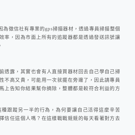
為徵信社有專業的gps掃描器材，
透過專員掃描整個
效率，
因為市面上所有的追蹤器都是透過發送訊號讓
。
偷透露，
其實也會有人直接買器材回去自己學自己掃
性不高又貴，可能用一次就擺在旁邊了，因此請專員
馬上告知你結果幫你摘除，整體都是較符合利益的方
這種跟蹤另一半的行為，
為何要讓自己活得這麼辛苦
擇信任這個人嗎？
在這樣戰戰競競的每天看著對方去