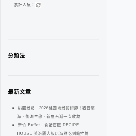
累計人氣：
分類法
最新文章
桃園景點｜2026桃園地景藝術節！觀音濱
海、後湖生態、新屋石滬一次收藏
新竹 Buffet｜食譜百匯 RECIPE
HOUSE 芙洛麗大飯店海鮮吃到飽推薦