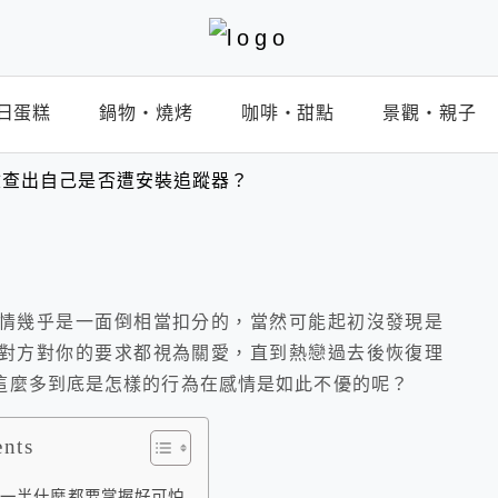
日蛋糕
鍋物‧燒烤
咖啡‧甜點
景觀‧親子
檢查出自己是否遭安裝追蹤器？
情幾乎是一面倒相當扣分的，
當然可能起初沒發現是
對方對你的要求都視為關愛，直到熱戀過去後恢復理
這麼多到底是怎樣的行為在感情是如此不優的呢？
ents
另一半什麼都要掌握好可怕