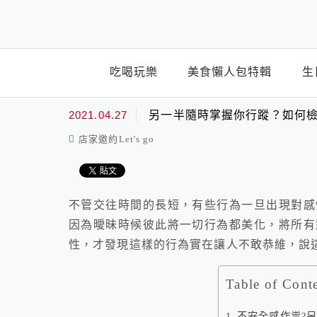
top-menu
吃喝玩樂
美食懶人包特輯
生
2021.04.27
另一半隨時掌握你行蹤？如何
店家邀約Let's go
不管交往時間的長短，有些行為一旦出現對感
因為曖昧時候彼此將一切行為都美化，
將所有
性，
才發現這樣的行為實在讓人不敢恭維，說
Table of Cont
不安全感作祟?