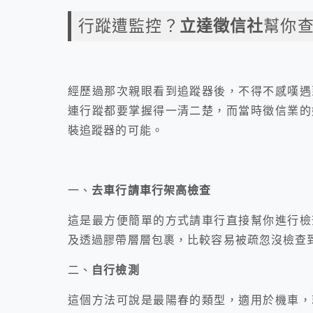
行蹤遭監控？
立達徵信社
幫你
經歷過那次親眼看到追蹤器後，不得不感嘆遇
連行蹤都要掌握得一清二楚，而當時徵信業的
裝追蹤器的可能。
一、
去車行請車行架高檢查
這是最方便簡單的方式請車行直接幫你進行檢
及透過膠帶層層包裹，比較容易被疏忽沒檢查
二、
自行檢測
這個方法可說是最陽春的類型，適用於機車，