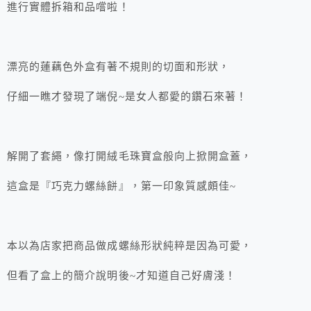
進行實體拆箱和品嚐啦！
漂亮的蓮藕色外盒有著不規則的切面和形狀，
仔細一瞧才發現了端倪~是女人都愛的鑽石來著！
解開了套繩，像打開絨毛珠寶盒般向上掀開盒蓋，
這盒是『巧克力螺絲餅』，第一印象質感頗佳~
本以為店家把商品做成螺絲形狀純粹是因為可愛，
但看了盒上的簡介說明後~才知道自己好膚淺！