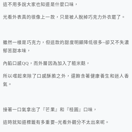
這不用多說大家也知道是什麼口味，
光看外表真的很像上一款，只是被人脫掉巧克力外衣罷了。
雖然一樣是巧克力，但這款的甜度明顯降低很多~卻又不失濃
郁苦甜本味，
內餡口感QQ，而外層因為加入了糙米麩，
所以嚐起來除了口感酥脆之外，還飽含著健康養生和迷人香
氣。
接著一口氣拿出了『芒果』和『桂圓』口味，
這時就知道標籤有多重要~光看外觀分不太出來呢。