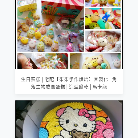
生日蛋糕│宅配【柒柒手作烘焙】客製化│角
落生物戚風蛋糕│造型餅乾│馬卡龍