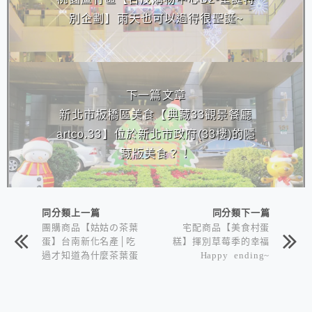
別企劃】雨天也可以過得很聖誕~
下一篇文章
新北市板橋區美食【典藏33觀景餐廳
artco.33】位於新北市政府(33樓)的隱
藏版美食？！
同分類上一篇
同分類下一篇
團購商品【姑姑の茶葉
宅配商品【美食村蛋
蛋】台南新化名產│吃
糕】揮別草莓季的幸福
過才知道為什麼茶葉蛋
Happy ending~
也要團購啊！