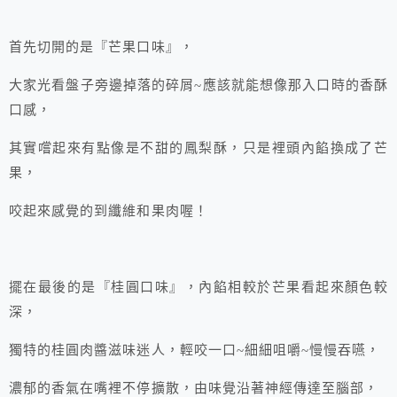
首先切開的是『芒果口味』，
大家光看盤子旁邊掉落的碎屑~應該就能想像那入口時的香酥
口感，
其實嚐起來有點像是不甜的鳳梨酥，只是裡頭內餡換成了芒
果，
咬起來感覺的到纖維和果肉喔！
擺在最後的是『桂圓口味』，內餡相較於芒果看起來顏色較
深，
獨特的桂圓肉醬滋味迷人，輕咬一口~細細咀嚼~慢慢吞嚥，
濃郁的香氣在嘴裡不停擴散，由味覺沿著神經傳達至腦部，