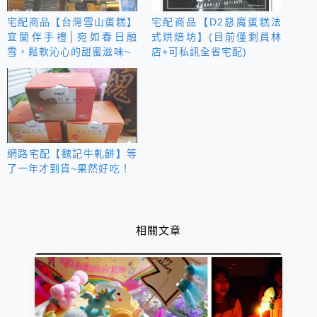
宅配商品【台灣雪山蛋糕】
宅配商品【D2惡魔蛋糕法
宜蘭伴手禮│宛如春日融
式烘焙坊】(目前僅剩員林
雪，鬆軟沁心的甜蜜滋味~
店+可私訊全省宅配)
網路宅配【魏記牛軋餅】等
了一年才到貨~果然好吃！
相關文章