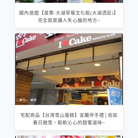
國內旅遊【苗栗-大湖草莓文化館(大湖洒莊)】
完全就是讓人失心瘋的地方~
宅配商品【台灣雪山蛋糕】宜蘭伴手禮│宛如
春日融雪，鬆軟沁心的甜蜜滋味~