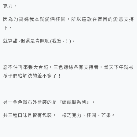
克力，
因為昀寶媽我本就愛
酒
桂圓，所以這款在盲目的愛意支持
下，
就算甜~但還是青睞呢(我塞~！)。
忍不住再來張大合照，三色螺絲各有支持者，當天下午就被
孩子們給解決的差不多了！
另一金色鑽石外盒裝的是『螺絲餅系列』，
共三種口味且皆有包裝，一樣巧克力、桂圓、芒果。