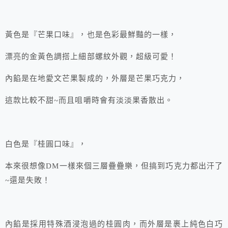
黃色是『芒果口味』，也是色彩最鮮豔的一樣，
漂亮的金黃色調搭上細部螺紋外觀，超級可愛！
內餡是在地愛文芒果製成的，外層是芒果巧克力，
這款比較不甜~而且咀嚼時會有淡淡果香散出。
白色是『桂圓口味』，
本來很想像DM一樣來個三層疊疊樂，但搞到巧克力都出汗了
~還是失敗！
內餡是採用特殊酒浸泡過的桂圓肉，而外層是裹上純色白巧