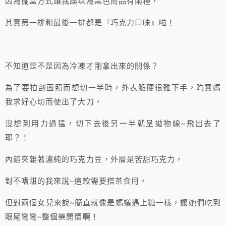
因為擺盒方式讓我誤以為黑色商品有兩種，
其實第一排和最後一排都是『巧克力口味』啦！
不知道是不是因為冷凍才剛拿出來的關係？
為了要拍剖面照而想切一半時，外表脆硬很難下手，昀寶媽
我求好心切而使出了大刀，
沒想到用力過猛，切下去後另一半就呈拋物線~飛出去了
耶？！
內餡夾雜著濃純的巧克力豆，外層是苦甜巧克力，
對不嗜甜的我來說~這款需要搭茶食用，
但對兩個女兒來說~簡直就像是螞蟻遇上糖一樣，讓她們吃到
眼尾彎彎~整個樂開懷啊！