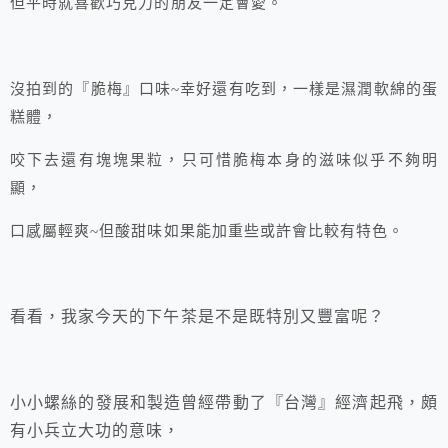
但平時就喜歡巧克力的朋友一定會愛。
沒拍到的『脆梅』口味~幸好還有吃到，一樣是濕潤軟綿的蛋
糕體，
咬下去還有塊塊果粒，只可惜脆梅本身的滋味似乎不夠明
顯，
口感屬輕爽~但酸甜味如果能加重些或許會比較有特色。
看看，我家今天的下午茶是不是既特別又豐富呢？
小小螺絲的發展和製造曾經帶動了『台灣』經濟起飛，頗
有小兵立大功的意味，