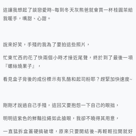
這讓我想起了談戀愛時~每到冬天灰熊爸就會買一杯桂圓茶給
我暖手，嘴甜、心甜。
說來好笑，手殘的我為了要拍這些照片，
忙東忙西的花了快兩個小時才接近尾聲，終於到了最後一項
『螺絲燒果子』，
看見盒子背後的成份標示有乳酪和起司粉耶？趕緊加快速度~
剛剛才說過自己手殘，這回又要抱怨一下自己的眼拙，
明明這紫色的鮮豔拉繩如此搶眼，我卻不曉得其用意，
一直猛拆盒蓋硬搞破壞，原來只要開結後~再輕輕拉開就好