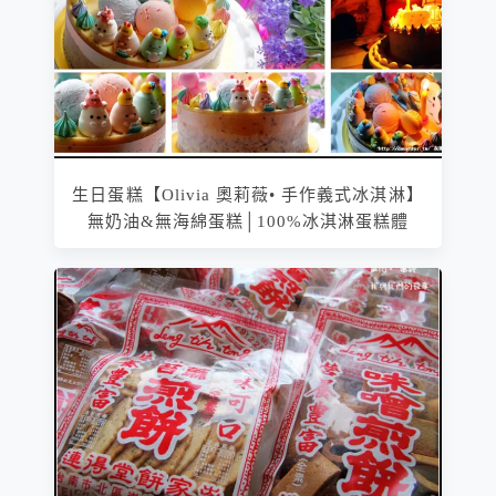
生日蛋糕【Olivia 奧莉薇• 手作義式冰淇淋】
無奶油&無海綿蛋糕│100%冰淇淋蛋糕體