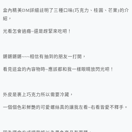
盒內精美DM詳細註明了三種口味(巧克力、桂圓、芒果)的介
紹，
光看怎會過癮~還是趕緊來吃吧！
鏘鏘鏘鏘~~~相信有抽到的朋友一打開，
看見這盒的內容物時~應該都和我一樣眼睛放閃光吧！
外皮是裹上巧克力所以需要冷藏，
一個個色彩鮮艷的可愛螺絲真的讓我左看~右看皆愛不釋手。