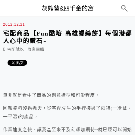
top-menu
灰熊爸&四千金的窩
2012.12.21
宅配商品【Fun酷喀-高雄螺絲餅】每個港都
人心中的鑽石~
,
宅配試吃
敗家團購
無非就是看中了商品的創意造型和可愛程度，
回報資料沒過幾天，從宅配先生的手裡接過了兩箱(一冷藏、
一平溫)的產品，
作業速度之快，讓我甚至來不及幻想加期待~就已經可以開始