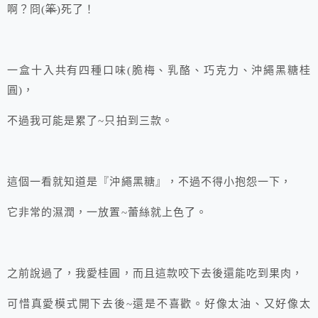
啊？冏(
笨
)死了！
一盒十入共有四種口味(脆梅、乳酪、巧克力、沖繩黑糖桂
圓)，
不過我可能是累了~只拍到三款。
這個一看就知道是『沖繩黑糖』，不過不得小抱怨一下，
它非常的濕潤，一放置~蕾絲就上色了。
之前說過了，我愛桂圓，而且這款咬下去後還能吃到果肉，
可惜真愛模式開下去後~還是不喜歡。好像太油、又好像太