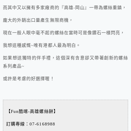
而其中又以擁有多家廠商的『高雄-岡山』一帶為螺絲重鎮，
龐大的外銷出口量產生無限商機，
現在一般人眼中毫不起的螺絲在當時可是像鑽石一樣閃亮，
我想這種感慨~唯有港都人最為明白。
如果想送獨特的伴手禮，這個深有含意卻又帶著創新的螺絲
系列產品~
或許是考慮的好選擇喔！
【Fun酷喀-高雄螺絲餅】
訂購專線：07-6168988