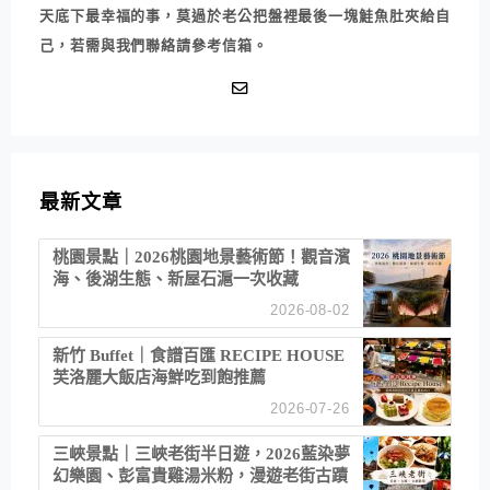
天底下最幸福的事，莫過於老公把盤裡最後一塊鮭魚肚夾給自
己，若需與我們聯絡請參考信箱。
最新文章
桃園景點｜2026桃園地景藝術節！觀音濱
海、後湖生態、新屋石滬一次收藏
2026-08-02
新竹 Buffet｜食譜百匯 RECIPE HOUSE
芙洛麗大飯店海鮮吃到飽推薦
2026-07-26
三峽景點｜三峽老街半日遊，2026藍染夢
幻樂園、彭富貴雞湯米粉，漫遊老街古蹟