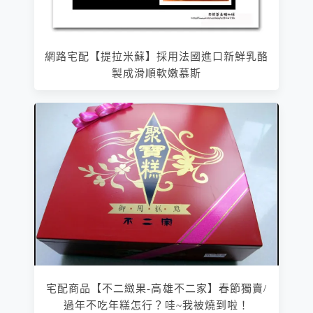
網路宅配【提拉米蘇】採用法國進口新鮮乳酪
製成滑順軟嫩慕斯
宅配商品【不二緻果-高雄不二家】春節獨賣/
過年不吃年糕怎行？哇~我被燒到啦！