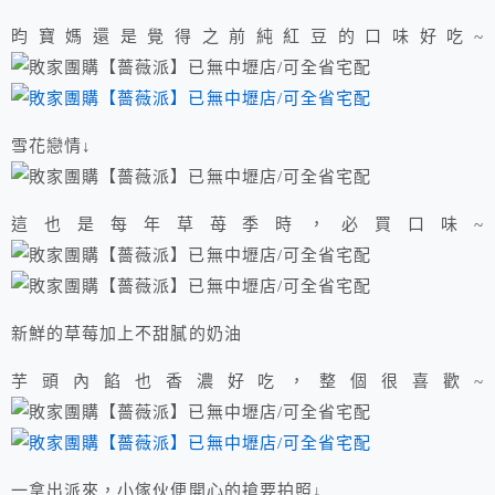
昀寶媽還是覺得之前純紅豆的口味好吃~
雪花戀情↓
這也是每年草苺季時，必買口味~
新鮮的草莓加上不甜膩的奶油
芋頭內餡也香濃好吃，整個很喜歡~
一拿出派來，小傢伙便開心的搶要拍照↓