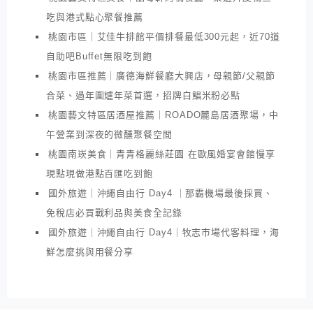
吃與港式點心聚餐推薦
桃園市區｜艾佳牛排館平價排餐最低300元起，近70道
自助吧Buffet無限吃到飽
桃園市區推薦｜廣德海鮮餐廳大興店，母親節/父親節
合菜、過年圍爐年菜首選，招牌白鯧米粉必點
桃園藝文特區居酒屋推薦｜ROADO麓島居酒聚場，中
午營業到深夜的微醺聚餐空間
桃園南崁美食｜青青格麗絲莊園 在歐風婚宴會館慢享
現點現做港點百匯吃到飽
國外旅遊｜沖繩自由行 Day4 ｜那霸機場最後採買、
免稅店必買戰利品與美食全記錄
國外旅遊｜沖繩自由行 Day4｜牧志市場代客料理，海
鮮怎麼挑與用餐分享