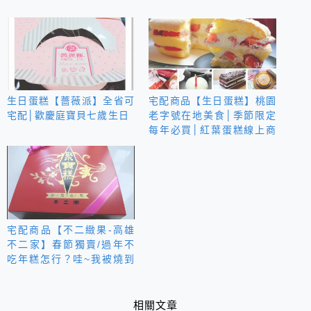
生日蛋糕【薔薇派】全省可
宅配商品【生日蛋糕】桃園
宅配│歡慶庭寶貝七歲生日
老字號在地美食│季節限定
每年必買│紅葉蛋糕線上商
城&佳樂草莓波士頓派
宅配商品【不二緻果-高雄
不二家】春節獨賣/過年不
吃年糕怎行？哇~我被燒到
啦！
相關文章