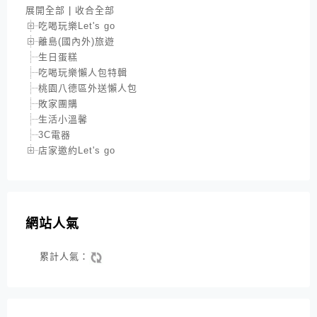
展開全部
|
收合全部
吃喝玩樂Let's go
離島(國內外)旅遊
生日蛋糕
吃喝玩樂懶人包特輯
桃園八德區外送懶人包
敗家團購
生活小溫馨
3C電器
店家邀約Let's go
網站人氣
累計人氣：