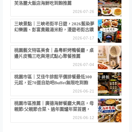
芙洛麗大飯店海鮮吃到飽推薦
2026-07-26
三峽景點｜三峽老街半日遊，2026藍染夢
幻樂園、彭富貴雞湯米粉，漫遊老街古蹟
2026-07-17
桃園藝文特區美食｜晶粵軒烤鴨餐廳，桌
邊片皮鴨三吃與港式點心聚餐推薦
2026-07-04
桃園市區｜艾佳牛排館平價排餐最低300
元起，近70道自助吧Buffet無限吃到飽
2026-06-21
桃園市區推薦｜廣德海鮮餐廳大興店，母
親節/父親節合菜、過年圍爐年菜首選，
招牌白鯧米粉必點
2026-06-12