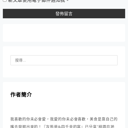
作者簡介
我喜歡的你未必會愛，我愛的你未必會喜歡，美食是靠自己的
嘴去發掘出來的！『灰熊爸&四千金的窩』已分享"桃園在地