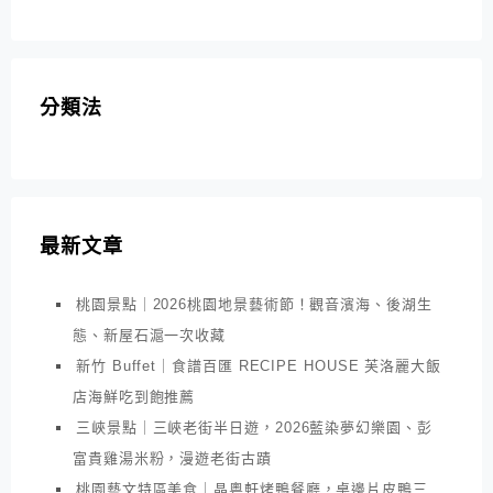
分類法
最新文章
桃園景點｜2026桃園地景藝術節！觀音濱海、後湖生
態、新屋石滬一次收藏
新竹 Buffet｜食譜百匯 RECIPE HOUSE 芙洛麗大飯
店海鮮吃到飽推薦
三峽景點｜三峽老街半日遊，2026藍染夢幻樂園、彭
富貴雞湯米粉，漫遊老街古蹟
桃園藝文特區美食｜晶粵軒烤鴨餐廳，桌邊片皮鴨三