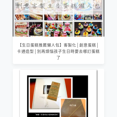
【生日蛋糕推薦懶人包】客製化│創意蛋糕│
卡通造型│別再煩惱孩子生日時要去哪訂蛋糕
了