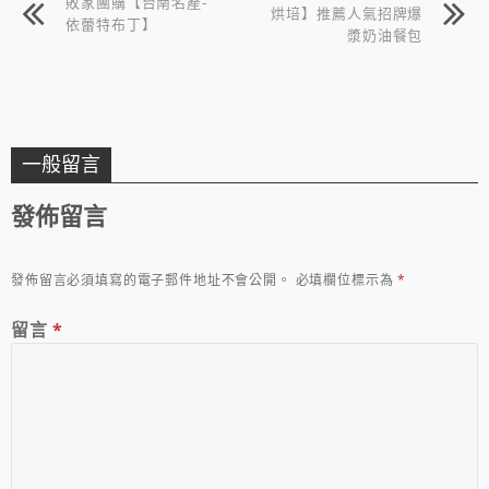
敗家團購【台南名產-
烘培】推薦人氣招牌爆
依蕾特布丁】
漿奶油餐包
一般留言
發佈留言
發佈留言必須填寫的電子郵件地址不會公開。
必填欄位標示為
*
留言
*