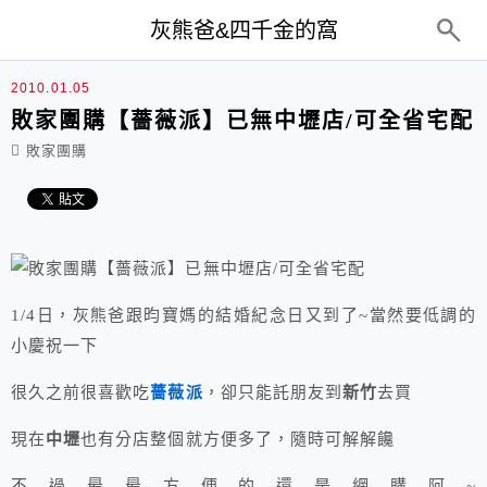
top-menu
灰熊爸&四千金的窩
2010.01.05
敗家團購【薔薇派】已無中壢店/可全省宅配
敗家團購
1/4日，灰熊爸跟昀寶媽的結婚紀念日又到了~當然要低調的
小慶祝一下
很久之前很喜歡吃
薔薇派
，卻只能託朋友到
新竹
去買
現在
中壢
也有分店整個就方便多了，隨時可解解饞
不過最最方便的還是網購阿~