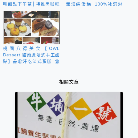
啡甜點下午茶│特推黑咖哩
無海綿蛋糕│100%冰淇淋
與月光肉醬飯
蛋糕體
桃園八德美食【OWL
Dessert 貓頭鷹法式手工甜
點】品嚐好吃法式蛋糕│悠
閒下午茶
相關文章