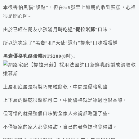
本很害怕黑貓”誤點”，但在5/9號早上如期的收到蛋糕，心裡
很是開心阿~
由於已經在朋友小孩滿月時吃過”
提拉米蘇
“口味，
所以這次定了”黑岩”和”天使”還有”提米”口味嚐嚐鮮
黑岩優格乳酪蛋糕NT$280(8吋)↓
上層和底層是特製巧顆粒餅乾，中間是優格乳酪
上下層的餅乾很鬆脆可口，中間優格就是冰過也很香醇，
但可惜的就是整個口味對全家人來說都略甜了些~
不僅婆家的家人都覺得甜，自己的老爸媽也覺得甜，