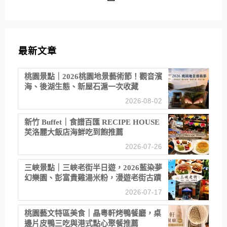
最新文章
桃園景點｜2026桃園地景藝術節！觀音濱
海、後湖生態、新屋石滬一次收藏
2026-08-02
新竹 Buffet｜食譜百匯 RECIPE HOUSE
芙洛麗大飯店海鮮吃到飽推薦
2026-07-26
三峽景點｜三峽老街半日遊，2026藍染夢
幻樂園、彭富貴雞湯米粉，漫遊老街古蹟
2026-07-17
桃園藝文特區美食｜晶粵軒烤鴨餐廳，桌
邊片皮鴨三吃與港式點心聚餐推薦