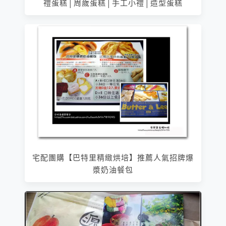
禮蛋糕│周歲蛋糕│手工小禮│造型蛋糕
宅配團購【巴特里精緻烘培】推薦人氣招牌爆
漿奶油餐包