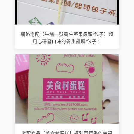
網路宅配【牛埔一號養生堅果饅頭/包子】超
用心研發口味的養生饅頭/包子！
宅配商品【美食村蛋糕】揮別草莓季的幸福