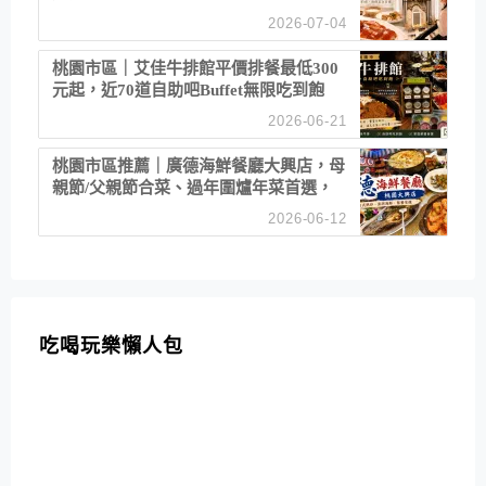
2026-07-04
桃園市區｜艾佳牛排館平價排餐最低300
元起，近70道自助吧Buffet無限吃到飽
2026-06-21
桃園市區推薦｜廣德海鮮餐廳大興店，母
親節/父親節合菜、過年圍爐年菜首選，
招牌白鯧米粉必點
2026-06-12
吃喝玩樂懶人包