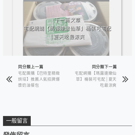
下一篇文章
宅配網購【瑪露連嫩仙草】桶裝可宅配
│夏天吃最涼爽
同分類上一篇
同分類下一篇
宅配團購【巴特里精緻
宅配網購【瑪露連嫩仙
烘培】推薦人氣招牌爆
草】桶裝可宅配│夏天
漿奶油餐包
吃最涼爽
一般留言
發佈留言