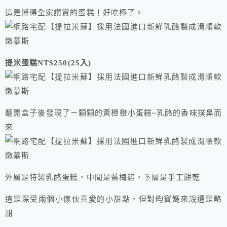
這是博得全家讚賞的蛋糕！好吃極了。
提米蛋糕NT$250(25入)
翻開盒子後發現了ㄧ顆顆的黃橙橙小蛋糕~乳酪的香味撲鼻而
來
外層是特製乳酪蛋糕，中間是藍梅餡，下層是手工餅乾
這是深受兩個小傢伙喜愛的小甜點，但對昀寶媽來說還是略
甜