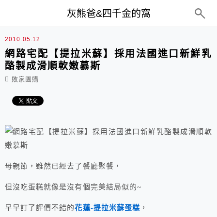
top-menu
灰熊爸&四千金的窩
2010.05.12
網路宅配【提拉米蘇】採用法國進口新鮮乳
酪製成滑順軟嫩慕斯
敗家團購
母親節，雖然已經去了餐廳聚餐，
但沒吃蛋糕就像是沒有個完美結局似的~
早早訂了評價不錯的
花蓮-提拉米蘇蛋糕
，