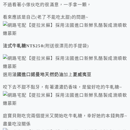
不過看著小傢伙吃的很滿意，一手拿一顆，
看來應該是自己(老了不能吃太甜)的問題~
法式牛軋糖NT$250
(附送很漂亮的手提袋)
選用
法國進口諾曼地天然奶油
加上
夏威夷豆
咬下去不甜不黏牙，有著濃濃奶香味，是蠻好吃的牛軋糖~
庭寶貝剛吃完兩個提米又開始吃牛軋糖，幸好她的本錢夠厚~
盡量吃沒關係