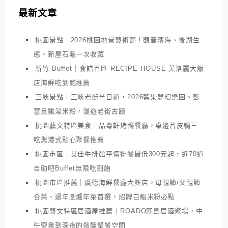
最新文章
桃園景點｜2026桃園地景藝術節！觀音濱海、後湖生
態、新屋石滬一次收藏
新竹 Buffet｜食譜百匯 RECIPE HOUSE 芙洛麗大飯
店海鮮吃到飽推薦
三峽景點｜三峽老街半日遊，2026藍染夢幻樂園、彭
富貴雞湯米粉，漫遊老街古蹟
桃園藝文特區美食｜晶粵軒烤鴨餐廳，桌邊片皮鴨三
吃與港式點心聚餐推薦
桃園市區｜艾佳牛排館平價排餐最低300元起，近70道
自助吧Buffet無限吃到飽
桃園市區推薦｜廣德海鮮餐廳大興店，母親節/父親節
合菜、過年圍爐年菜首選，招牌白鯧米粉必點
桃園藝文特區居酒屋推薦｜ROADO麓島居酒聚場，中
午營業到深夜的微醺聚餐空間