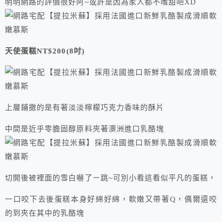
明明網路的評價很好阿~或許是因為家人都不嗜甜吧XD
天使蛋糕NT$200(8吋)
上層鋪撒的是有著淡淡檸檬巧克力香味的酥片
中間是近乎零膽固醇原料夾著澳洲進口乳酪塊
切開後被裡面的雪白嚇了ㄧ跳~可別小看這看似平凡的蛋糕，
一口咬下去後蛋糕本身好綿好綿，軟嫩又帶著Q，偶爾還咬
的到夾在其中的乳酪塊