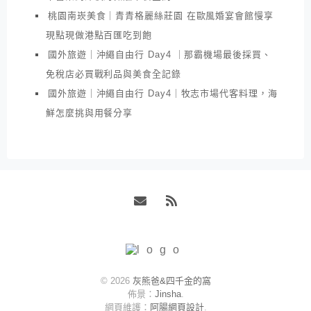
桃園南崁美食｜青青格麗絲莊園 在歐風婚宴會館慢享
現點現做港點百匯吃到飽
國外旅遊｜沖繩自由行 Day4 ｜那霸機場最後採買、
免稅店必買戰利品與美食全記錄
國外旅遊｜沖繩自由行 Day4｜牧志市場代客料理，海
鮮怎麼挑與用餐分享
Email
RSS
© 2026
灰熊爸&四千金的窩
佈景：
Jinsha
.
網頁維護：
阿腸網頁設計
.