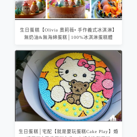
生日蛋糕【Olivia 奧莉薇• 手作義式冰淇淋】
無奶油&無海綿蛋糕│100%冰淇淋蛋糕體
生日蛋糕│宅配【就是要玩蛋糕Cake Play】婚