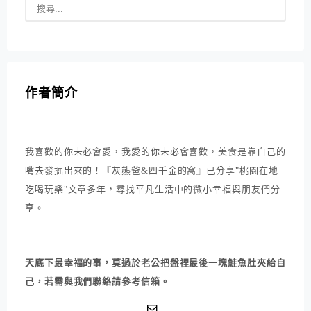
作者簡介
我喜歡的你未必會愛，我愛的你未必會喜歡，美食是靠自己的
嘴去發掘出來的！『灰熊爸&四千金的窩』已分享"桃園在地
吃喝玩樂"文章多年，尋找平凡生活中的微小幸福與朋友們分
享。
天底下最幸福的事，莫過於老公把盤裡最後一塊鮭魚肚夾給自
己，若需與我們聯絡請參考信箱。