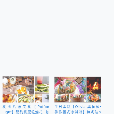
桃園八德美食【Poffee
生日蛋糕【Olivia 奧莉薇•
Light】簡約質感乾燥花│咖
手作義式冰淇淋】無奶油&