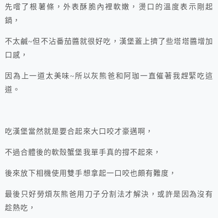
先嚐了根薯條，外表酥脆內裡軟嫩，燙口的溫度表示剛起
鍋，
不太鹹~但不沾番茄醬就很好吃，漢堡蓋上擠了些塔塔醬增加
口感，
因為上一道太美味~所以灰熊爸和阿珈一直催著我趕緊吃這
道。
吃漢堡當然就是要合起來大口咬才豪邁啊，
不過合體後的軟殼蟹堡我單手真的撐不起來，
後來放下相機使用雙手想拿起一口咬也頗有難度，
最後只好勞煩灰熊爸用刀子分割法才解決，或許是因為沒有
趁熱吃，