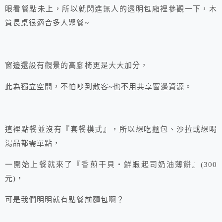
眼看餐點未上，所以就閃進無人的透明包廂裡參觀一下，木
質長桌很適合多人聚餐~
窗邊還設有觀景的高腳椅更是大大加分，
此為獨立空間，不怕吵到散客~也不用共享窗邊資源。
這裡點餐並沒有『套餐模式』，所以想吃麵包、沙拉或想喝
湯品都需單點，
一開始上餐就來了『香煎干貝‧鮮蝦起司奶油薄餅』(300
元)，
可是我們明明就有點餐前麵包啊？