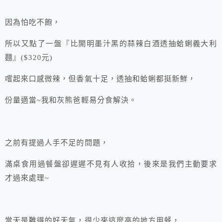
因為怕吃不飽，
所以又點了一盤『比開明墨汁黑的蒜辣白酒透抽蛤蜊義大利
麵』($320元)
嚐起來口感微辣，但香氣十足，透抽和蛤蜊都挺新鮮，
份量適當~我和灰熊爸輕易分食解決。
之前有提過人手不足的問題，
滿桌食用過餐盤卻遲遲不見有人收拾，後來是我們主動要求
才過來處理~
當天是難得的好天氣，很少來這麼高的地方用餐，