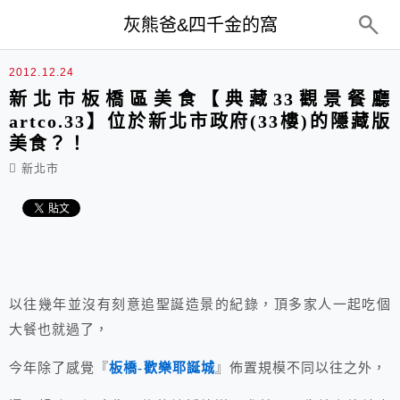
top-menu
灰熊爸&四千金的窩
2012.12.24
新北市板橋區美食【典藏33觀景餐廳
artco.33】位於新北市政府(33樓)的隱藏版
美食？！
新北市
以往幾年並沒有刻意追聖誕造景的紀錄，頂多家人一起吃個
大餐也就過了，
今年除了感覺『
板橋-歡樂耶誕城
』佈置規模不同以往之外，