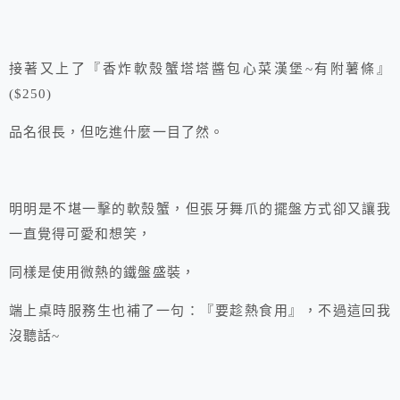
接著又上了『香炸軟殼蟹塔塔醬包心菜漢堡~有附薯條』
($250)
品名很長，但吃進什麼一目了然。
明明是不堪一擊的軟殼蟹，但張牙舞爪的擺盤方式卻又讓我
一直覺得可愛和想笑，
同樣是使用微熱的鐵盤盛裝，
端上桌時服務生也補了一句：『要趁熱食用』，不過這回我
沒聽話~