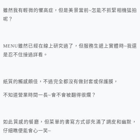
雖然我有輕微的懼高症，但是美景當前~怎能不抓緊相機猛拍
呢？
MENU雖然已經在線上研究過了，但服務生遞上實體時~我還
是忍不住接過詳看。
紙質的觸感頗佳，不過完全都沒有做封套或保護膜，
不知道營業時間一長~會不會被翻得很爛？
如此質感的餐廳，但菜單的書寫方式卻充滿了調皮和幽默，
仔細瞧便能會心一笑~