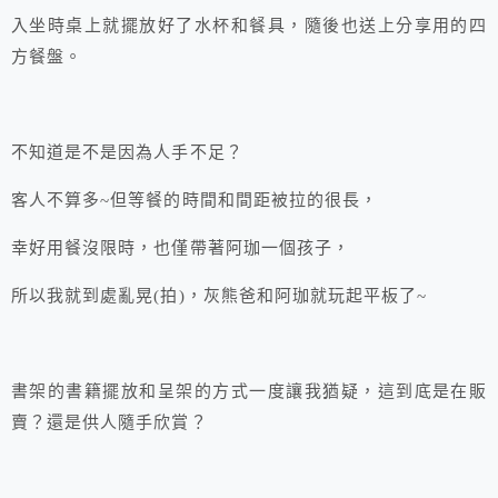
入坐時桌上就擺放好了水杯和餐具，隨後也送上分享用的四
方餐盤。
不知道是不是因為人手不足？
客人不算多~但等餐的時間和間距被拉的很長，
幸好用餐沒限時，也僅帶著阿珈一個孩子，
所以我就到處亂晃(拍)，灰熊爸和阿珈就玩起平板了~
書架的書籍擺放和呈架的方式一度讓我猶疑，這到底是在販
賣？還是供人隨手欣賞？