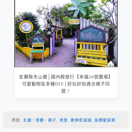
宜蘭縣冬山鄉│國內輕旅行【幸福20號農場】
可愛動物區多種DIY│好玩好拍適合親子同
遊！
標籤:
主題‧景觀‧親子
,
夜景
,
歡樂耶誕城
,
板橋聖誕節