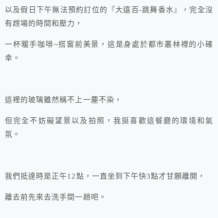
以及假日下午無法預約訂位的『大遠百-跳舞香水』，完全沒
有趕場的時間和壓力，
一杯暖手咖啡~搭窗前美景，這是身處於都市叢林裡的小確
幸。
這裡的玻璃雖然稱不上一塵不染，
但完全不妨礙望景以及拍照，我挺喜歡這餐廳的環境和氣
氛。
我們抵達時是正午12點，一直坐到下午快3點才甘願離開，
離去前先來去洗手間一趟吧。