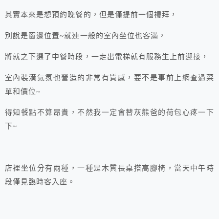
其實本來是想預約晚餐的，但是僅提前一個禮拜，
別說是窗邊位置~就連一般的室內坐位也客滿，
將就之下選了中餐時段，一走出電梯就有服務生上前迎接，
室內裝潢氣氛也營造的非常有質感，要不是事前上網查過菜
單和價位~
得知餐點不算昂貴，不然我一定會替灰熊爸的荷包心疼一下
下~
店裡坐位分有兩種，一種是木質長桌搭高腳椅，當天中午時
段僅見臨時客入座。