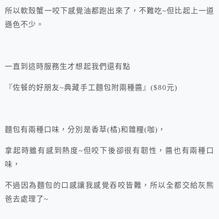
所以軟殼蟹一咬下感覺油都跑出來了，不難吃~但比起上一道
遜色不少。
一直到這時服務生才想起我們還有點
『佐餐的好朋友~典藏手工麵包附兩種醬』($80元)
麵包有兩種口味，分別是香草(橘)和雜糧(咖)，
拿起時雖有感到熱度~但咬下後卻很有韌性，醬也有兩種口
味，
不過因為麵包的口感讓我感覺吞咬皆難，所以全都交給灰熊
爸去處理了~