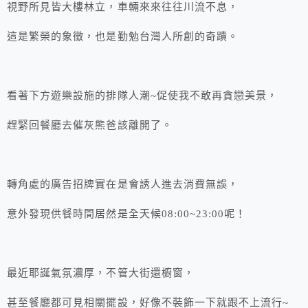
視野所見皆大樓林立，車輛來來往往川流不息，
這是繁榮的象徵，也是勤勉台灣人所創的奇蹟。
看著下方遊樂設施的排隊人潮~促使我不敢再貪戀美景，
趕緊回餐廳去催灰熊爸該離開了。
轉角處的廣告招牌實在是會誘人進去消費無誤，
意外發現供餐時間居然是全天候08:00~23:00呢！
最近耶誕氣氛濃厚，不管大街還櫥窗，
甚至餐廳都可見相關擺設，好像不裝飾一下就跟不上流行~