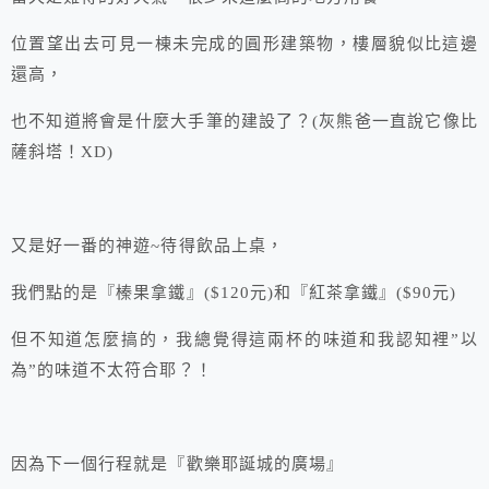
位置望出去可見一棟未完成的圓形建築物，樓層貌似比這邊
還高，
也不知道將會是什麼大手筆的建設了？(灰熊爸一直說它像比
薩斜塔！XD)
又是好一番的神遊~待得飲品上桌，
我們點的是『榛果拿鐵』($120元)和『紅茶拿鐵』($90元)
但不知道怎麼搞的，我總覺得這兩杯的味道和我認知裡”以
為”的味道不太符合耶？！
因為下一個行程就是『歡樂耶誕城的廣場』