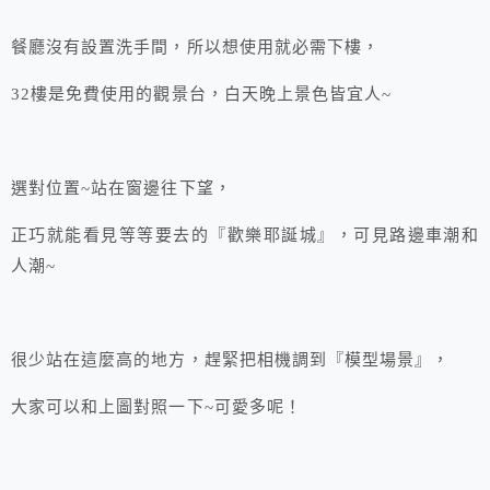
餐廳沒有設置洗手間，所以想使用就必需下樓，
32樓是免費使用的觀景台，白天晚上景色皆宜人~
選對位置~站在窗邊往下望，
正巧就能看見等等要去的『歡樂耶誕城』，可見路邊車潮和
人潮~
很少站在這麼高的地方，趕緊把相機調到『模型場景』，
大家可以和上圖對照一下~可愛多呢！