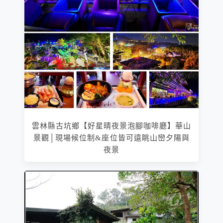
雲林縣古坑鄉【好星晴夜景泡腳咖啡廳】華山
景觀│現場候位制&座位皆可遠眺山巒夕陽與
夜景