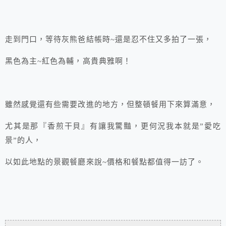
走到門口，等待灰熊爸結帳時~還是忍不住又多拍了一張，
黑色為主~紅色為輔，高貴典雅啊！
雖然感覺還有些需要改進的地方，但整頓餐用下來算滿意，
尤其是那『香煎干貝』有讓我驚豔，更何況我本就是”愛吃
景”的人，
以如此地點的景觀餐廳來說~價格和餐點都值得一訪了。