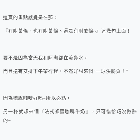
這頁的重點感覺是在那：
『有附薯條、也有附薯條、還是有附薯條~』這幾句上面！
要不是因為當天我和阿珈都在流鼻水，
而且還有安排下午茶行程，不然好想來個”一球決勝負！”
因為聽說咖啡好喝~所以必點，
另一杯就想來個『法式蜂蜜咖啡牛奶』，只可惜恰巧沒做熱
的~