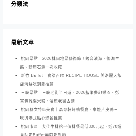
分類法
最新文章
桃園景點｜2026桃園地景藝術節！觀音濱海、後湖生
態、新屋石滬一次收藏
新竹 Buffet｜食譜百匯 RECIPE HOUSE 芙洛麗大飯
店海鮮吃到飽推薦
三峽景點｜三峽老街半日遊，2026藍染夢幻樂園、彭
富貴雞湯米粉，漫遊老街古蹟
桃園藝文特區美食｜晶粵軒烤鴨餐廳，桌邊片皮鴨三
吃與港式點心聚餐推薦
桃園市區｜艾佳牛排館平價排餐最低300元起，近70道
自助吧Buffet無限吃到飽