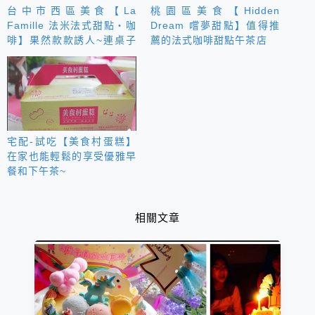
台中市西區美食【La
桃園區美食【Hidden
Famille 法米法式甜點‧咖
Dream 嚐夢甜點】值得推
啡】果然款款誘人~連桌子
薦的法式咖啡甜點午茶店
都差點擺不下去了啊！
宅配-試吃【美食村蛋糕】
在家也能輕鬆的享受優雅早
餐和下午茶~
相關文章