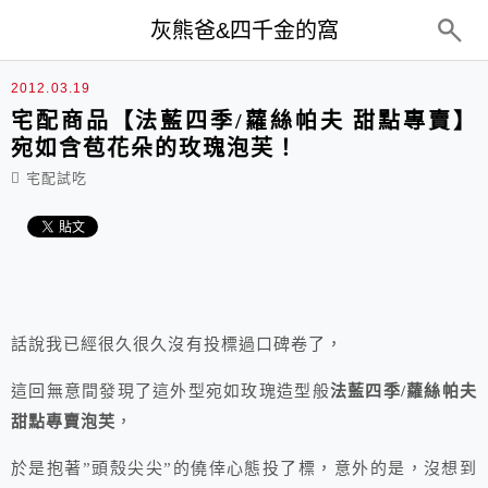
top-menu
灰熊爸&四千金的窩
2012.03.19
宅配商品【法藍四季/蘿絲帕夫 甜點專賣】
宛如含苞花朵的玫瑰泡芙！
宅配試吃
話說我已經很久很久沒有投標過口碑卷了，
這回無意間發現了這外型宛如玫瑰造型般
法藍四季/蘿絲帕夫
甜點專賣泡芙
，
於是抱著”頭殼尖尖”的僥倖心態投了標，意外的是，沒想到