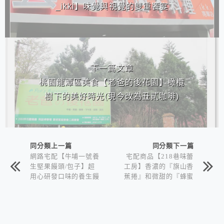
_ikki】味覺與視覺的雙重饗宴
下一篇文章
桃園龍潭區美食【老爸的後花園】橄欖
樹下的美好時光(現今改為丑貳咖啡)
同分類上一篇
同分類下一篇
網路宅配【牛埔一號養
宅配商品【218巷味蕾
生堅果饅頭/包子】超
工房】香濃的『旗山香
用心研發口味的養生饅
蕉捲』和微甜的『蜂蜜
頭/包子！
乳酪捲』~