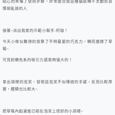
貼心的準備了使用步驟，非常適合我這種腦筋轉不太動而習
慣胡亂搞的人
接著~派出我家的示範小幫手-阿珈！
今天小傢伙難得的捨棄了平時最愛的巧克力，轉而選擇了草
莓~
可見粉嫩色系的吸引力還是夠強大的！
拿出袋裡的泡芙，發現這泡芙不似傳統的手感，反而比較厚
實，體積也比較大~
把草莓內餡灌進已經在泡芙上挖好的小洞裡~