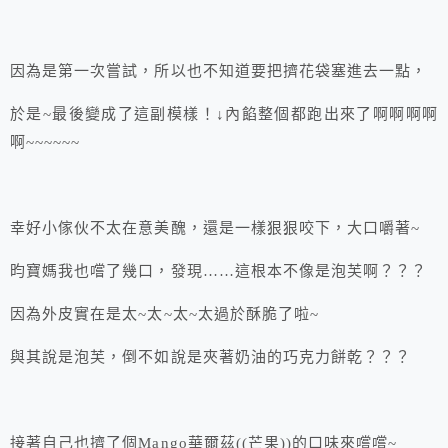
因為是第一次嘗試，所以也不知道要把擠花袋塞進去一點，
於是~最後變成了這副模樣！↓內餡整個都跑出來了啊啊啊啊
啊~~~~~~
幸好小傢伙不太在意美醜，還是一樣狠狠咬下，大口嚼著~
昀寶媽我也嚐了幾口，發現……這根本不像是泡芙啊？？？
因為外皮實在是太~太~太~太過於酥脆了啦~
與其說是泡芙，倒不如說是夾著奶油的巧克力餅乾？？？
接著自己也擠了個Mango華爾茲((芒果))的口味來嚐嚐~