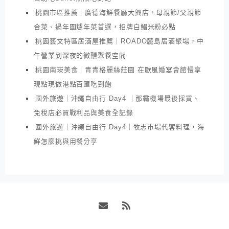
桃園市區推薦｜廣德海鮮餐廳大興店，母親節/父親節
合菜、過年圍爐年菜首選，招牌白鯧米粉必點
桃園藝文特區居酒屋推薦｜ROADO麓島居酒聚場，中
午營業到深夜的微醺聚餐空間
桃園南崁美食｜青青格麗絲莊園 在歐風婚宴會館慢享
現點現做港點百匯吃到飽
國外旅遊｜沖繩自由行 Day4 ｜那霸機場最後採買、
免稅店必買戰利品與美食全記錄
國外旅遊｜沖繩自由行 Day4｜牧志市場代客料理，海
鮮怎麼挑與用餐分享
Email
RSS