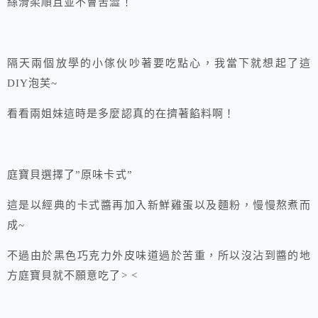
絲滑柔順且並不會苦澀！
隔天兩個放學的小傢伙吵著要吃點心，我當下就想起了這
DIY泡芙~
看看兩姐妹這時是多麼認真的在擠著餡料啊！
庭寶貝選擇了”原味卡式”
這是以經典的卡式醬再加入新鮮雞蛋以及麵粉，慢慢熬煮而
成~
不過由於黑色巧克力外皮味道過於苦重，所以沒沾到醬的地
方庭寶貝就不願意吃了> <