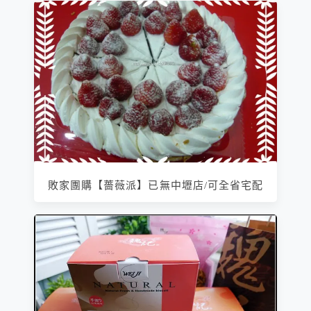
敗家團購【薔薇派】已無中壢店/可全省宅配