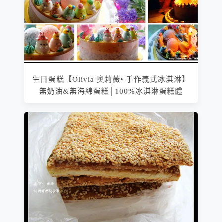
生日蛋糕【Olivia 奧莉薇• 手作義式冰淇淋】
無奶油&無海綿蛋糕│100%冰淇淋蛋糕體