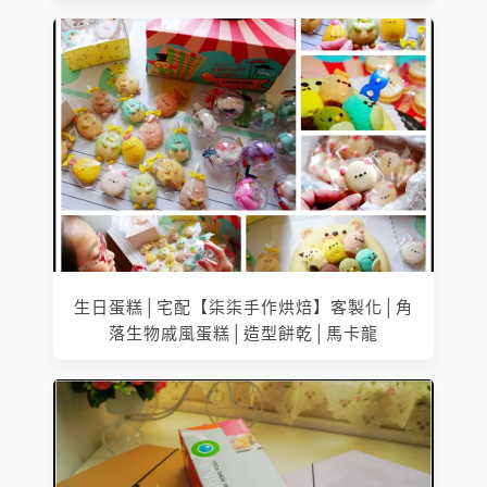
生日蛋糕│宅配【柒柒手作烘焙】客製化│角
落生物戚風蛋糕│造型餅乾│馬卡龍