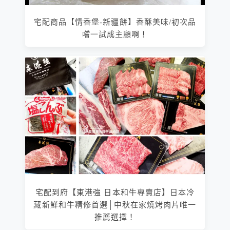
宅配商品【情香堡-新疆餅】香酥美味/初次品
嚐一試成主顧啊！
宅配到府【東港強 日本和牛專賣店】日本冷
藏新鮮和牛精修首選│中秋在家燒烤肉片唯一
推薦選擇！