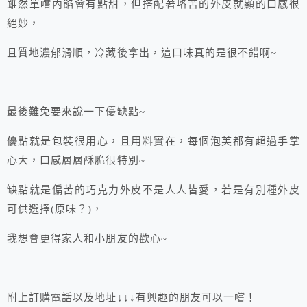
雖然單嚐內餡會有點甜，但搭配著略苦的外皮就顯的口感很
絕妙，
且質地濃郁滑順，冷藏後拿出，這口味真的是很不錯啊~
最後難免要來說一下優缺點~
優點就是包裝很用心，且用料實在，每個泡芙都有超過手掌
心大，口感層層酥脆很特別~
缺點就是偏苦的巧克力外皮不是人人皆愛，若是有別種外皮
可供選擇(原味？)，
我想會更得家人和小朋友的歡心~
附上訂購電話以及地址↓↓↓有興趣的朋友可以一嚐！