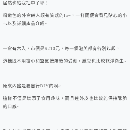
居然也給我抽中了耶！
粉嫩色的外盒給人頗有質感的fu~，一打開便會看見貼心的小
卡以及詳細產品介紹~
一盒有六入，市價是$210元，每一個泡芙都有各別包起，
這樣既不用擔心和空氣接觸後的受潮，感覺也比較乾淨衛生~
原來內餡是要自行DIY的啊~
這樣不僅是增添了食用趣味，而且連外皮也比較能保持酥脆
的口感~