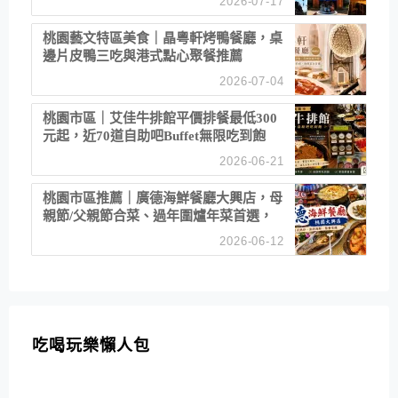
2026-07-17
桃園藝文特區美食｜晶粵軒烤鴨餐廳，桌
邊片皮鴨三吃與港式點心聚餐推薦
2026-07-04
桃園市區｜艾佳牛排館平價排餐最低300
元起，近70道自助吧Buffet無限吃到飽
2026-06-21
桃園市區推薦｜廣德海鮮餐廳大興店，母
親節/父親節合菜、過年圍爐年菜首選，
招牌白鯧米粉必點
2026-06-12
吃喝玩樂懶人包