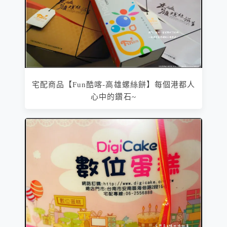
宅配商品【Fun酷喀-高雄螺絲餅】每個港都人
心中的鑽石~