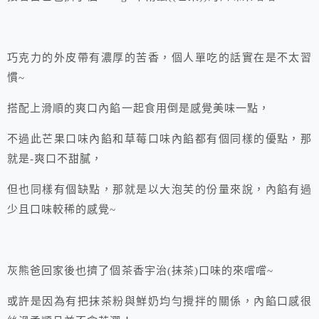
巧克力的外皮帶有濃厚的苦香，個人單吃的話實在是不太習
慣~
搭配上滑順的爽口內餡一起食用倒是感覺美味一點，
不過此芒果口味內餡和草莓口味內餡都有個同樣的優點，那
就是-爽口不甜膩，
但也同樣有個缺點，那就是以大泡芙的份量來說，內餡有過
少且口味較稀的感覺~
灰熊爸回家後也擠了個茶香宇治(抹茶)口味的來嚐嚐~
或許是因為有把抹茶粉與鮮奶均勻攪拌的關係，內餡口感很