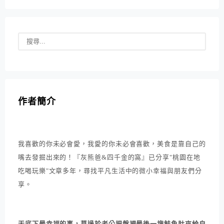
作者簡介
我喜歡的你未必會愛，我愛的你未必會喜歡，美食是靠自己的
嘴去發掘出來的！『灰熊爸&四千金的窩』已分享"桃園在地
吃喝玩樂"文章多年，尋找平凡生活中的微小幸福與朋友們分
享。
天底下最幸福的事，莫過於老公把盤裡最後一塊鮭魚肚夾給自