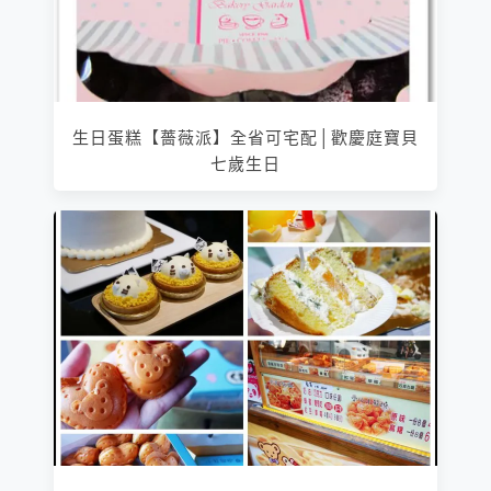
生日蛋糕【薔薇派】全省可宅配│歡慶庭寶貝
七歲生日