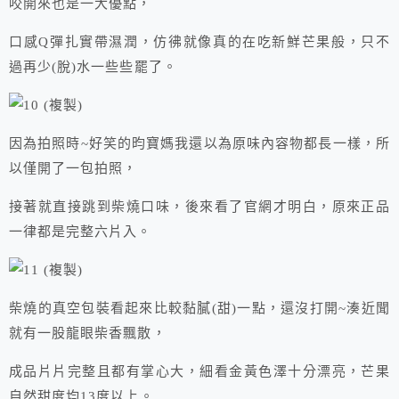
咬開來也是一大優點，
口感Q彈扎實帶濕潤，仿彿就像真的在吃新鮮芒果般，只不
過再少(脫)水一些些罷了。
因為拍照時~好笑的昀寶媽我還以為原味內容物都長一樣，所
以僅開了一包拍照，
接著就直接跳到柴燒口味，後來看了官網才明白，原來正品
一律都是完整六片入。
柴燒的真空包裝看起來比較黏膩(甜)一點，還沒打開~湊近聞
就有一股龍眼柴香飄散，
成品片片完整且都有掌心大，細看金黃色澤十分漂亮，芒果
自然甜度均13度以上。