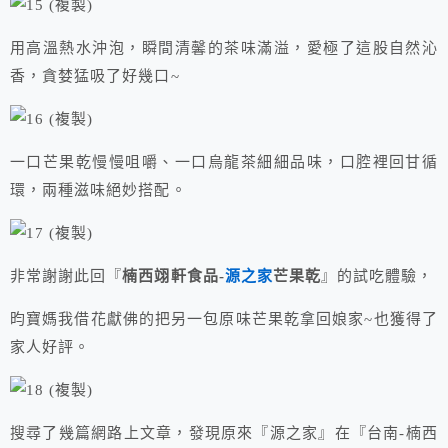
用高溫熱水沖泡，瞬間清馨的茶味滿溢，愛極了這股自然沁
香，貪婪猛吸了好幾口~
一口芒果乾慢慢咀嚼、一口烏龍茶細細品味，口腔裡回甘循
環，兩種滋味絕妙搭配。
非常謝謝此回『
楠西翊軒食品-
源之家
芒果乾
』的試吃體驗，
昀寶媽我借花獻佛的把另一包原味芒果乾拿回娘家~也獲得了
家人好評。
搜尋了幾篇網路上文章，發現原來『源之家』在『台南-楠西