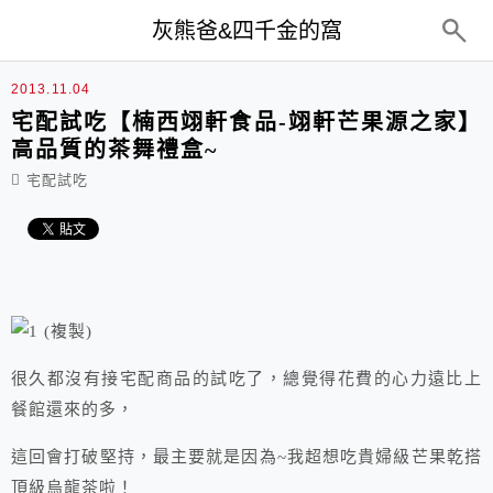
top-menu
灰熊爸&四千金的窩
2013.11.04
宅配試吃【楠西翊軒食品-翊軒芒果源之家】
高品質的茶舞禮盒~
宅配試吃
很久都沒有接宅配商品的試吃了，總覺得花費的心力遠比上
餐館還來的多，
這回會打破堅持，最主要就是因為~我超想吃貴婦級芒果乾搭
頂級烏龍茶啦！