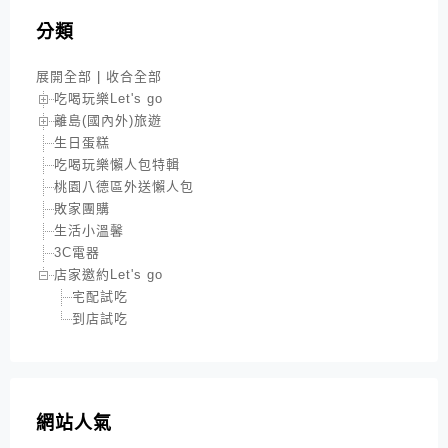
分類
展開全部
|
收合全部
吃喝玩樂Let's go
離島(國內外)旅遊
生日蛋糕
吃喝玩樂懶人包特輯
桃園八德區外送懶人包
敗家團購
生活小溫馨
3C電器
店家邀約Let's go
宅配試吃
到店試吃
網站人氣