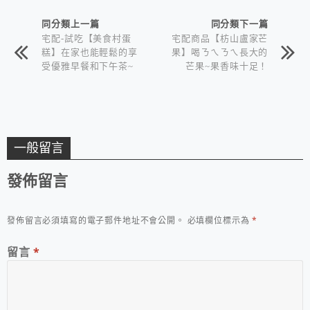
同分類上一篇
同分類下一篇
宅配-試吃【美食村蛋
宅配商品【枋山盧家芒
糕】在家也能輕鬆的享
果】喝ㄋㄟㄋㄟ長大的
受優雅早餐和下午茶~
芒果~果香味十足！
一般留言
發佈留言
發佈留言必須填寫的電子郵件地址不會公開。
必填欄位標示為
*
留言
*