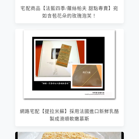
宅配商品【法藍四季/蘿絲帕夫 甜點專賣】宛
如含苞花朵的玫瑰泡芙！
網路宅配【提拉米蘇】採用法國進口新鮮乳酪
製成滑順軟嫩慕斯