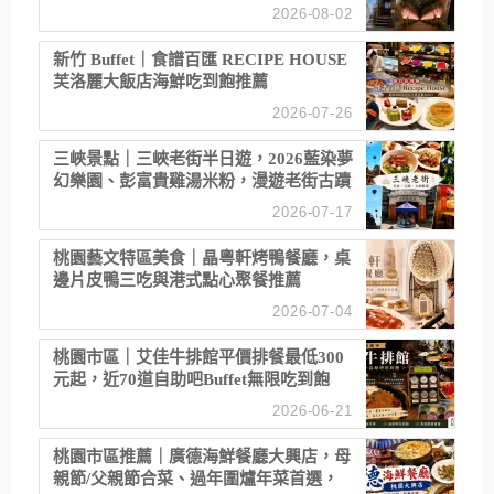
2026-08-02
新竹 Buffet｜食譜百匯 RECIPE HOUSE
芙洛麗大飯店海鮮吃到飽推薦
2026-07-26
三峽景點｜三峽老街半日遊，2026藍染夢
幻樂園、彭富貴雞湯米粉，漫遊老街古蹟
2026-07-17
桃園藝文特區美食｜晶粵軒烤鴨餐廳，桌
邊片皮鴨三吃與港式點心聚餐推薦
2026-07-04
桃園市區｜艾佳牛排館平價排餐最低300
元起，近70道自助吧Buffet無限吃到飽
2026-06-21
桃園市區推薦｜廣德海鮮餐廳大興店，母
親節/父親節合菜、過年圍爐年菜首選，