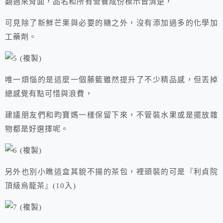
翻過來背面，品名和所有營養成份標示皆清楚，
可見除了新鮮芒果與必要的糖之外，沒有添加過多的化學加
工藥劑。
唯一煩惱的是這麼一個藤籃雖然提升了不少精品感，但丟掉
總感覺有點可惜與浪費，
建議朋友們和昀寶媽一樣保留下來，不管裝水果或是擺放雜
物都是好選擇呢。
另外也別小瞧這盒其貌不揚的茶包，裡頭裝的可是『利貞院
頂級烏龍茶』(10入)