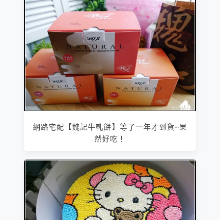
網路宅配【魏記牛軋餅】等了一年才到貨~果
然好吃！