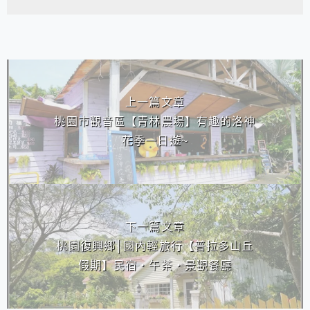
相連文章
上一篇文章
桃園市觀音區【青林農場】有趣的洛神
花季一日遊~
下一篇文章
桃園復興鄉│國內輕旅行【普拉多山丘
假期】民宿‧午茶‧景觀餐廳