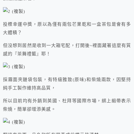
投標幸運中獎，原以為僅有兩包芒果乾和一盒茶包是會有多
大體積？
但沒想到居然是收到一大箱宅配，打開後~裡面藏著這麼有質
感的『茶舞禮籃』耶！
採霧面夾鏈袋包裝，有特級雅致(原味)和柴燒兩款，因堅持
純手工製作維持高品質，
所以目前均有外銷到英國、杜拜等國際市場，綁上緞帶表示
柴燒，簡單卻增添美感。