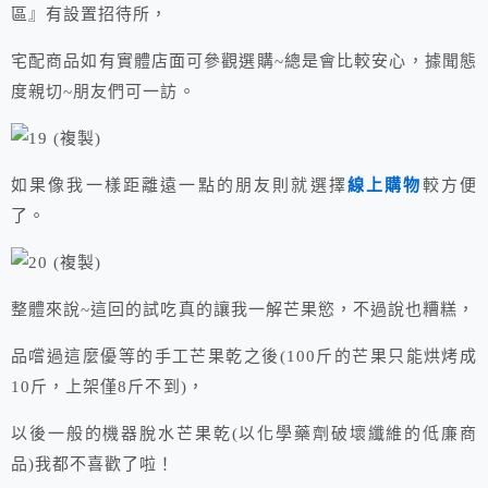
區』有設置招待所，
宅配商品如有實體店面可參觀選購~總是會比較安心，據聞態
度親切~朋友們可一訪。
如果像我一樣距離遠一點的朋友則就選擇
線上購物
較方便
了。
整體來說~這回的試吃真的讓我一解芒果慾，不過說也糟糕，
品嚐過這麼優等的手工芒果乾之後(100斤的芒果只能烘烤成
10斤，上架僅8斤不到)，
以後一般的機器脫水芒果乾(以化學藥劑破壞纖維的低廉商
品)我都不喜歡了啦！