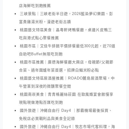
店海鮮吃到飽推薦
三峽景點｜三峽老街半日遊，2026藍染夢幻樂園、彭
富貴雞湯米粉，漫遊老街古蹟
桃園藝文特區美食｜晶粵軒烤鴨餐廳，桌邊片皮鴨三
吃與港式點心聚餐推薦
桃園市區｜艾佳牛排館平價排餐最低300元起，近70道
自助吧Buffet無限吃到飽
桃園市區推薦｜廣德海鮮餐廳大興店，母親節/父親節
合菜、過年圍爐年菜首選，招牌白鯧米粉必點
桃園藝文特區居酒屋推薦｜ROADO麓島居酒聚場，中
午營業到深夜的微醺聚餐空間
桃園南崁美食｜青青格麗絲莊園 在歐風婚宴會館慢享
現點現做港點百匯吃到飽
國外旅遊｜沖繩自由行 Day4 ｜那霸機場最後採買、
免稅店必買戰利品與美食全記錄
國外旅遊｜沖繩自由行 Day4｜牧志市場代客料理，海