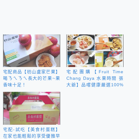
宅配商品【枋山盧家芒果】
宅配團購【Fruit Time
喝ㄋㄟㄋㄟ長大的芒果~果
Chang Daya 水果時間 張
香味十足！
大爺】品嚐健康嚴選100%
鮮果乾~
宅配-試吃【美食村蛋糕】
在家也能輕鬆的享受優雅早