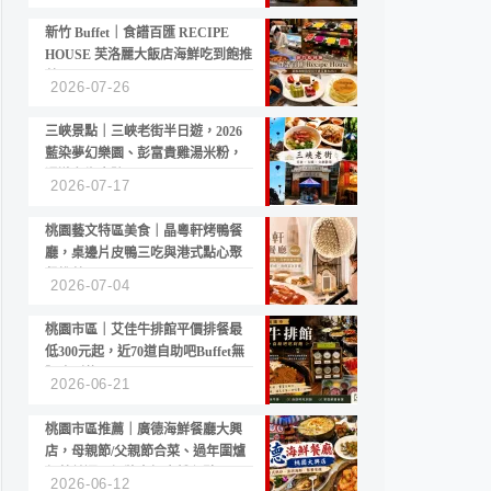
新竹 Buffet｜食譜百匯 RECIPE
HOUSE 芙洛麗大飯店海鮮吃到飽推
薦
2026-07-26
三峽景點｜三峽老街半日遊，2026
藍染夢幻樂園、彭富貴雞湯米粉，
漫遊老街古蹟
2026-07-17
桃園藝文特區美食｜晶粵軒烤鴨餐
廳，桌邊片皮鴨三吃與港式點心聚
餐推薦
2026-07-04
桃園市區｜艾佳牛排館平價排餐最
低300元起，近70道自助吧Buffet無
限吃到飽
2026-06-21
桃園市區推薦｜廣德海鮮餐廳大興
店，母親節/父親節合菜、過年圍爐
年菜首選，招牌白鯧米粉必點
2026-06-12