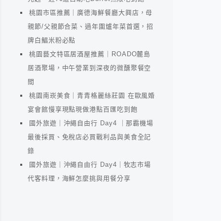
桃園市區推薦｜廣德海鮮餐廳大興店，母
親節/父親節合菜、過年圍爐年菜首選，招
牌白鯧米粉必點
桃園藝文特區居酒屋推薦｜ROADO麓島
居酒聚場，中午營業到深夜的微醺聚餐空
間
桃園南崁美食｜青青格麗絲莊園 在歐風婚
宴會館慢享現點現做港點百匯吃到飽
國外旅遊｜沖繩自由行 Day4 ｜那霸機場
最後採買、免稅店必買戰利品與美食全記
錄
國外旅遊｜沖繩自由行 Day4｜牧志市場
代客料理，海鮮怎麼挑與用餐分享