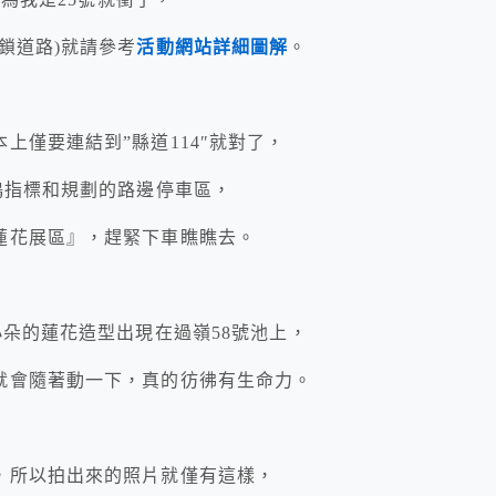
鎖道路)就請參考
活動網站詳細圖解
。
上僅要連結到”縣道114″就對了，
鴨指標和規劃的路邊停車區，
蓮花展區』，趕緊下車瞧瞧去。
小朵的蓮花造型出現在過嶺58號池上，
就會隨著動一下，真的彷彿有生命力。
，所以拍出來的照片就僅有這樣，