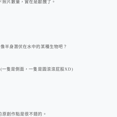
下照片數量，實在是獻醜了。
很像半身潛伏在水中的某種生物吧？
(一隻是側面，一隻是圓滾滾屁股XD)
的原創作點是很不錯的。