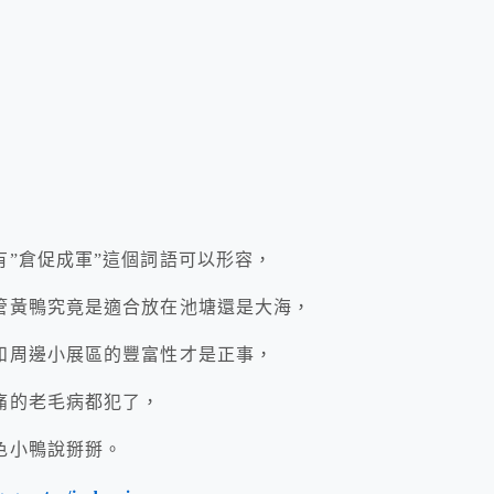
”倉促成軍”這個詞語可以形容，
管黃鴨究竟是適合放在池塘還是大海，
和周邊小展區的豐富性才是正事，
痛的老毛病都犯了，
色小鴨說掰掰。