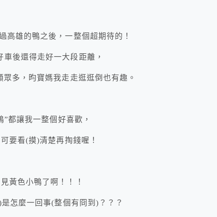
看過高雄的鴨之後，一整個超期待的！
好車後還得走好一大段距離，
類眾多，昀寶媽我走走逛逛倒也有趣。
鴨”都讓我一整個好喜歡，
可要看(摸)清楚再掏錢喔！
看見黃色小鴨了啊！！！
)是怎麼一回事(整個有冏到)？？？