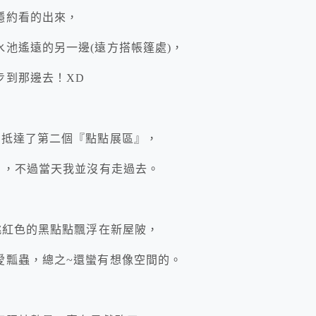
隱約看的出來，
池遙遠的另一邊(遠方搭帳篷處)，
步到那邊去！XD
們抵達了第二個『點點展區』，
』，不過當天我並沒有走過去。
桃紅色的黑點點飄浮在新屋陂，
愛瓢蟲，總之~還蠻有想像空間的。