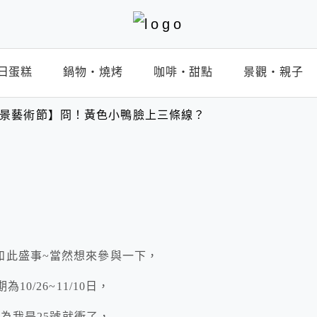
日蛋糕
鍋物‧燒烤
咖啡‧甜點
景觀‧親子
園地景藝術節】冏！黃色小鴨臉上三條線？
如此盛事~當然想來參與一下，
0/26~11/10日，
因為我是25號就衝了，