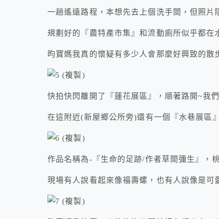
一趟遙遠路程，本想先去上個洗手間，但照片
規劃好的『農特產市集』和流動廁所似乎都在水
昀寶媽我真的懷疑有多少人會那麼好興致的散
快拍快閃離開了『蓮花展區』，順著路開~我
在這附近(新屋鄉公所旁)還有一個『水巷展區
作品名稱為-『生命的足跡/作者草間彌生』，
現場有人說看起來像福壽螺，也有人說像是可