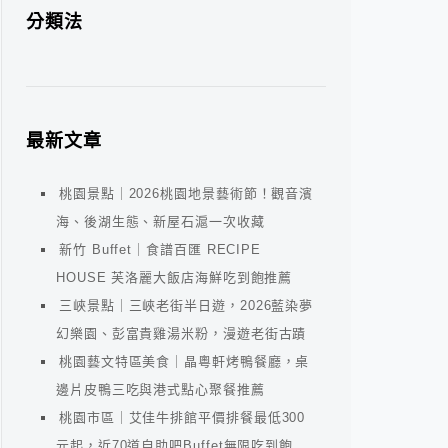
分類法
最新文章
桃園景點｜2026桃園地景藝術節！觀音濱
海、後湖生態、新屋石滬一次收藏
新竹 Buffet｜食譜百匯 RECIPE
HOUSE 芙洛麗大飯店海鮮吃到飽推薦
三峽景點｜三峽老街半日遊，2026藍染夢
幻樂園、彭富貴雞湯米粉，漫遊老街古蹟
桃園藝文特區美食｜晶粵軒烤鴨餐廳，桌
邊片皮鴨三吃與港式點心聚餐推薦
桃園市區｜艾佳牛排館平價排餐最低300
元起，近70道自助吧Buffet無限吃到飽