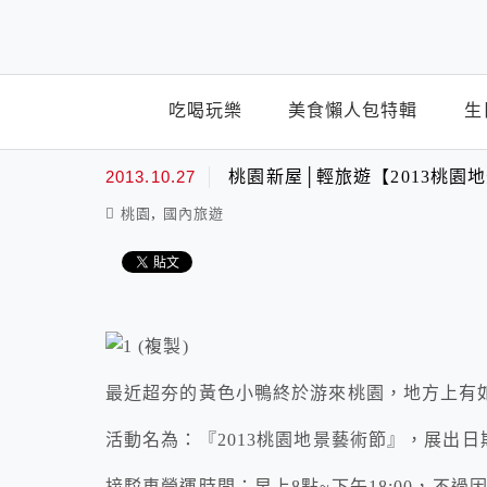
top-menu
吃喝玩樂
美食懶人包特輯
生
2013.10.27
桃園新屋│輕旅遊【2013桃
,
桃園
國內旅遊
最近超夯的黃色小鴨終於游來桃園，地方上有
活動名為：『2013桃園地景藝術節』，展出日期為1
接駁車營運時間：早上8點~下午18:00，不過