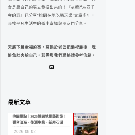
食是靠自己的嘴去發掘出來的！『灰熊爸&四千
金的窩』已分享"桃園在地吃喝玩樂"文章多年，
尋找平凡生活中的微小幸福與朋友們分享。
天底下最幸福的事，莫過於老公把盤裡最後一塊
鮭魚肚夾給自己，若需與我們聯絡請參考信箱。
最新文章
桃園景點｜2026桃園地景藝術節！
觀音濱海、後湖生態、新屋石滬一
次收藏
2026-08-02