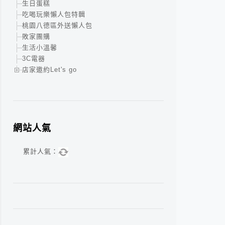
生日蛋糕
吃喝玩樂懶人包特輯
桃園八德區外送懶人包
敗家團購
生活小溫馨
3C電器
店家邀約Let's go
網站人氣
累計人氣：