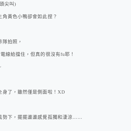
頭尖叫)
主角黃色小鴨卻會如此捏？
排隊拍照，
電線給擋住，但真的很沒有fu耶！
~
全身了，雖然僅是側面啦！XD
風勢下，擺擺盪盪感覺孤獨和淒涼……