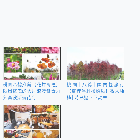
桃園八德推薦【花舞霄裡】
桃園│八德│國內輕旅行
隨風搖曳的大片浪漫紫青葙
【霄裡落羽松秘境】私人種
與黃波斯菊花海
植│時已過下回請早