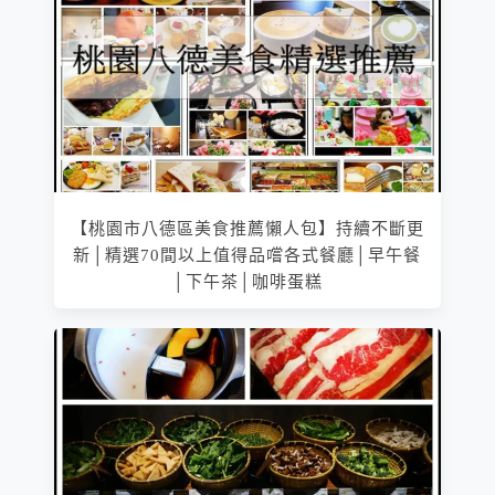
【桃園市八德區美食推薦懶人包】持續不斷更
新│精選70間以上值得品嚐各式餐廳│早午餐
│下午茶│咖啡蛋糕