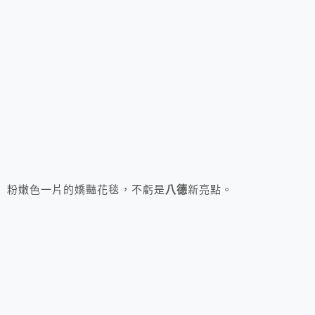
粉嫩色一片的嬌豔花毯，不虧是
八德
新亮點。