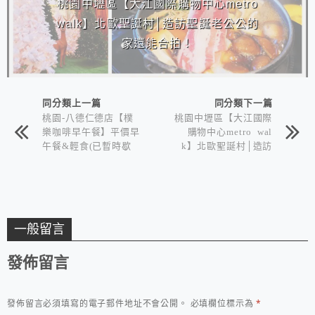
桃園中壢區【大江國際購物中心metro
walk】北歐聖誕村│造訪聖誕老公公的
家還能合拍！
同分類上一篇
同分類下一篇
桃園-八德仁德店【樸
桃園中壢區【大江國際
樂咖啡早午餐】平價早
購物中心metro wal
午餐&輕食(已暫時歇
k】北歐聖誕村│造訪
業)
聖誕老公公的家還能合
拍！
一般留言
發佈留言
發佈留言必須填寫的電子郵件地址不會公開。
必填欄位標示為
*