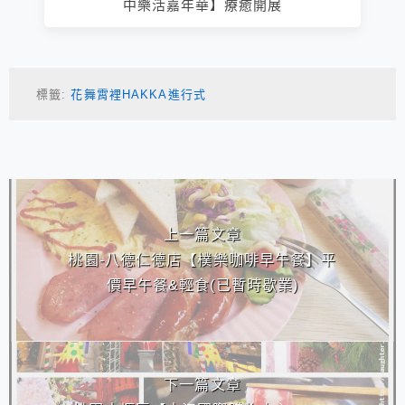
中樂活嘉年華】療癒開展
標籤:
花舞霄裡HAKKA進行式
相連文章
上一篇文章
桃園-八德仁德店【樸樂咖啡早午餐】平
價早午餐&輕食(已暫時歇業)
下一篇文章