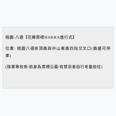
桃園-八德【花舞霄裡HAKKA進行式】
位置: 桃園八德崁頂路與中山東路四段交叉口(路邊可停
車)
(陸軍專校旁/前身為霄裡公墓/有禁忌者自行考量前往)