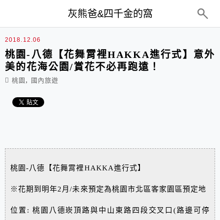
top-menu
灰熊爸&四千金的窩
2018.12.06
桃園-八德【花舞霄裡HAKKA進行式】意外
美的花海公園/賞花不必再跑遠！
,
桃園
國內旅遊
桃園-八德【花舞霄裡HAKKA進行式】
※花期到明年2月/未來預定為‪桃園市北區客家園區預定地
位置: 桃園八德崁頂路與中山東路四段交叉口(路邊可停