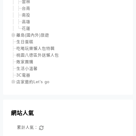
雲林
台南
南投
高雄
花蓮
離島(國內外)旅遊
生日蛋糕
吃喝玩樂懶人包特輯
桃園八德區外送懶人包
敗家團購
生活小溫馨
3C電器
店家邀約Let's go
網站人氣
累計人氣：