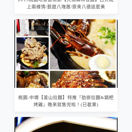
上兩樣情/藝遊八塊厝/原來八德這麼美
桃園-中壢【釜山拉麵】特推『肋排拉麵&鍋杷
烤雞』晚來就售完啦！(已歇業)