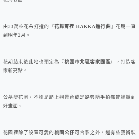
由33萬株花朵打造的『
花舞霄裡 HAKKA進行曲
』花期一直
到明年2月。
花期結束後此地也預定為『
桃園市北區客家園區
』，打造客
家新亮點。
公墓變花園，不論是爬上觀景台或是路旁隨手拍都能捕抓到
好畫面。
花園裡除了設置可愛的
桃園公仔
可合影之外，還有些藝術裝