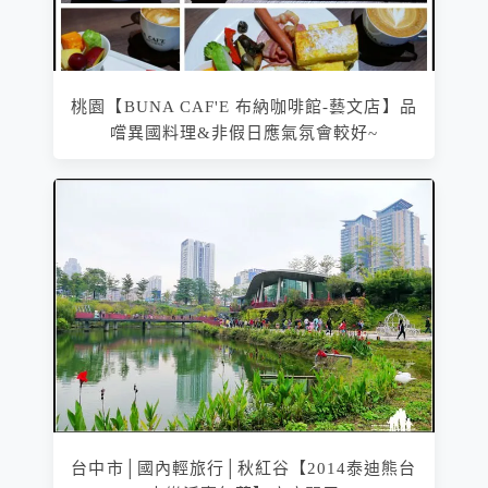
桃園【BUNA CAF'E 布納咖啡館-藝文店】品
嚐異國料理&非假日應氣氛會較好~
台中市│國內輕旅行│秋紅谷【2014泰迪熊台