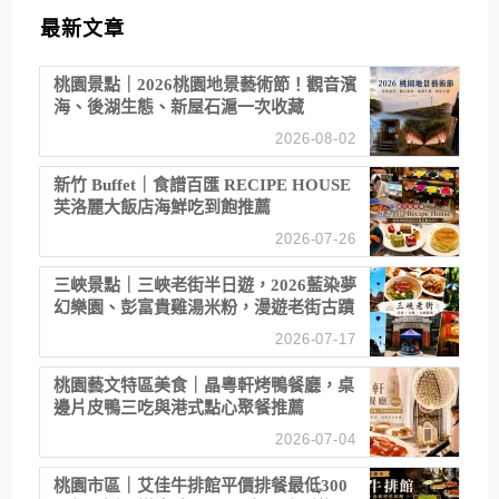
最新文章
桃園景點｜2026桃園地景藝術節！觀音濱
海、後湖生態、新屋石滬一次收藏
2026-08-02
新竹 Buffet｜食譜百匯 RECIPE HOUSE
芙洛麗大飯店海鮮吃到飽推薦
2026-07-26
三峽景點｜三峽老街半日遊，2026藍染夢
幻樂園、彭富貴雞湯米粉，漫遊老街古蹟
2026-07-17
桃園藝文特區美食｜晶粵軒烤鴨餐廳，桌
邊片皮鴨三吃與港式點心聚餐推薦
2026-07-04
桃園市區｜艾佳牛排館平價排餐最低300