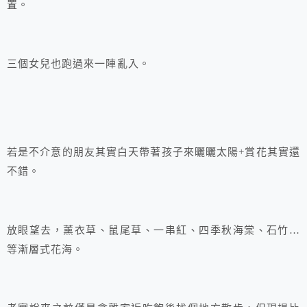
置。
三個女兒也跑過來一陣亂入。
若是不介意的朋友其實白天帶著孩子來曬曬太陽+賞花其實還
不錯。
放眼望去，薰衣草、鼠尾草、一串紅、四季秋海棠、石竹…
等漸層式花海。