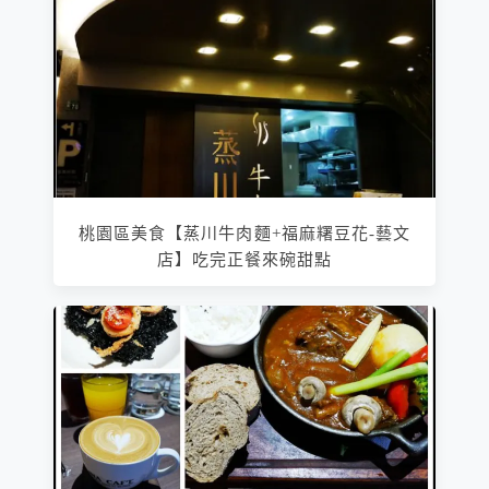
桃園區美食【蒸川牛肉麵+福麻糬豆花-藝文
店】吃完正餐來碗甜點