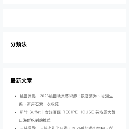
分類法
最新文章
桃園景點｜2026桃園地景藝術節！觀音濱海、後湖生
態、新屋石滬一次收藏
新竹 Buffet｜食譜百匯 RECIPE HOUSE 芙洛麗大飯
店海鮮吃到飽推薦
三峽景點｜三峽老街半日遊，2026藍染夢幻樂園、彭