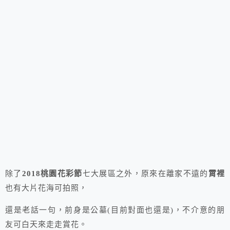
除了
2018桃園花彩節
七大展區之外，原來在離家不遠的
霄裡
也有大片花海可拍照，
還是老話一句，前身是公墓(目前對面也還是)，不介意的朋
友可白天來走走賞花。