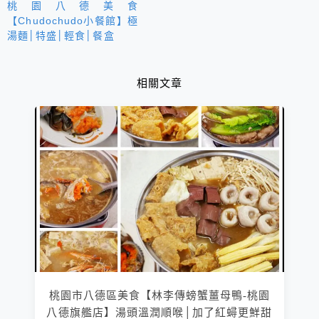
桃園八德美食
【Chudochudo小餐館】極
湯麵│特盛│輕食│餐盒
相關文章
桃園市八德區美食【林李傳螃蟹薑母鴨-桃園
八德旗艦店】湯頭溫潤順喉│加了紅蟳更鮮甜