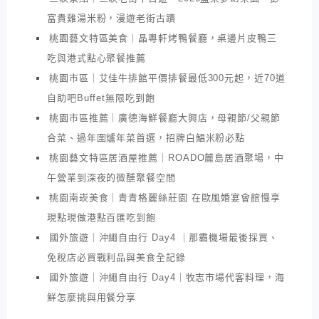
富貴雞湯米粉，漫遊老街古蹟
桃園藝文特區美食｜晶粵軒烤鴨餐廳，桌邊片皮鴨三
吃與港式點心聚餐推薦
桃園市區｜艾佳牛排館平價排餐最低300元起，近70道
自助吧Buffet無限吃到飽
桃園市區推薦｜廣德海鮮餐廳大興店，母親節/父親節
合菜、過年圍爐年菜首選，招牌白鯧米粉必點
桃園藝文特區居酒屋推薦｜ROADO麓島居酒聚場，中
午營業到深夜的微醺聚餐空間
桃園南崁美食｜青青格麗絲莊園 在歐風婚宴會館慢享
現點現做港點百匯吃到飽
國外旅遊｜沖繩自由行 Day4 ｜那霸機場最後採買、
免稅店必買戰利品與美食全記錄
國外旅遊｜沖繩自由行 Day4｜牧志市場代客料理，海
鮮怎麼挑與用餐分享