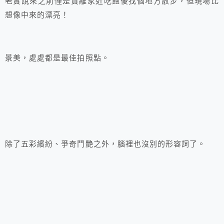
老實說來之前僅是貪離家近吃飽後找個地方散步，但現場比
想像中來的漂亮！
景美，處處都是最佳拍照點。
除了五彩繽紛、爭奇鬥艷之外，腦裡也沒別的形容詞了。