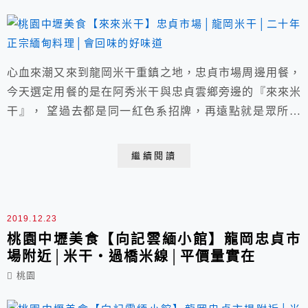
心血來潮又來到龍岡米干重鎮之地，忠貞市場周邊用餐，
今天選定用餐的是在阿秀米干與忠貞雲鄉旁邊的『來來米
干』， 望過去都是同一紅色系招牌，再遠點就是眾所皆
知的國旗屋， 雲南文化公園旁設有付費停車場，品嚐滇
緬小吃，開車來也方便。 店家：來來米干 電話：03-456-
繼續閱讀
5505 營業時間：上午5:00~下午3:00 下午5:00~晚間
7:30│店家粉絲團請點我 地址：中壢區龍平路203號 (鄰
近國旗屋│雲...
2019.12.23
桃園中壢美食【向記雲緬小館】龍岡忠貞市
場附近│米干‧過橋米線│平價量實在
桃園