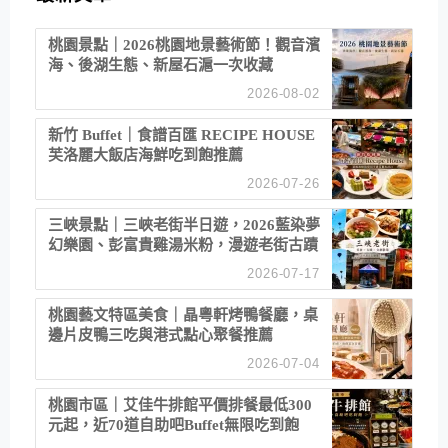
桃園景點｜2026桃園地景藝術節！觀音濱
海、後湖生態、新屋石滬一次收藏
2026-08-02
新竹 Buffet｜食譜百匯 RECIPE HOUSE
芙洛麗大飯店海鮮吃到飽推薦
2026-07-26
三峽景點｜三峽老街半日遊，2026藍染夢
幻樂園、彭富貴雞湯米粉，漫遊老街古蹟
2026-07-17
桃園藝文特區美食｜晶粵軒烤鴨餐廳，桌
邊片皮鴨三吃與港式點心聚餐推薦
2026-07-04
桃園市區｜艾佳牛排館平價排餐最低300
元起，近70道自助吧Buffet無限吃到飽