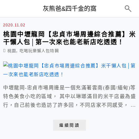
top-menu
灰熊爸&四千金的窩
龍岡
2020.11.02
桃園中壢龍岡【忠貞市場周邊綜合推薦】米
干懶人包│第一次來也能老新店吃透透！
,
桃園
吃喝玩樂懶人包特輯
中壢龍岡-忠貞市場周邊是一個充滿著雲南(泰國/緬甸)等
特色美食小吃的區域， 其中以琳瑯滿目的米干店最為盛
行，自己前後也造訪了許多回，不同店家不同感受， 這
篇2020米干懶人包結合了嚐過的忠貞市場美食以及周邊
介紹，讓人第一回來就不遺漏。
繼續閱讀