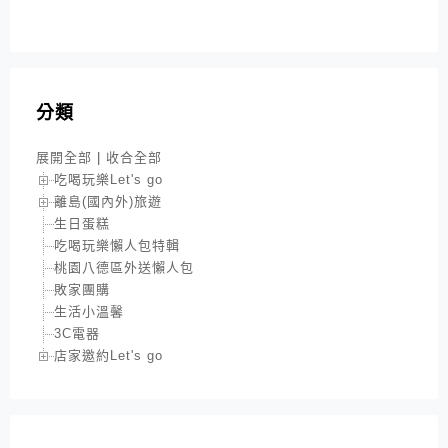
分類
展開全部
|
收合全部
吃喝玩樂Let's go
離島(國內外)旅遊
生日蛋糕
吃喝玩樂懶人包特輯
桃園八德區外送懶人包
敗家團購
生活小溫馨
3C電器
店家邀約Let's go