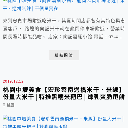
來到忠貞市場附近吃米干，其實每間店都各有其特色與忠
實客戶， 路邊的向記米干就在龍岡停車場附近，營業時
間長隨時都能品嚐。 店家：向記雲緬小館 電話：03-437-
3772 營業時間：上午09:30~20:00 星期三公休│參考粉絲
團請點我 地址：桃園市中壢區龍平里龍東路114號 (附近
繼續閱讀
有龍岡停車場步行過來不遠)
2019.12.12
桃園中壢美食【宏珍雲南過橋米干．米線】
份量大米干│特推黑糯米粑巴│煉乳爽脆甩餅
桃園