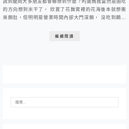
說到龍岡大多朋友都會聯想到什麼？昀寶媽我當然是由吃
的方向想到米干了， 欣賞了花舞霄裡的花海後本就想衝
來飽肚，但明明是營業時間內卻大門深鎖， 沒吃到頗怨
恨，隔天昀寶媽特意起了個早又衝來踩點，終於如預期中
吃到！ 店家：李燕雲南米干 電話：0986-365250/0983-
繼續閱讀
500229 營業時間：上午6:00~晚間19:00 (下午時段無休
息/固定週二為公休日) 地址：桃園市平鎮區貿三路2...