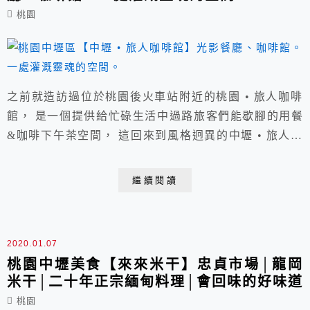
桃園
之前就造訪過位於桃園後火車站附近的桃園 • 旅人咖啡
館， 是一個提供給忙碌生活中過路旅客們能歇腳的用餐
&咖啡下午茶空間， 這回來到風格迥異的中壢 • 旅人咖
啡館， 整體講求空間與質感，令人耳目一新。
繼續閱讀
2020.01.07
桃園中壢美食【來來米干】忠貞市場│龍岡
米干│二十年正宗緬甸料理│會回味的好味道
桃園