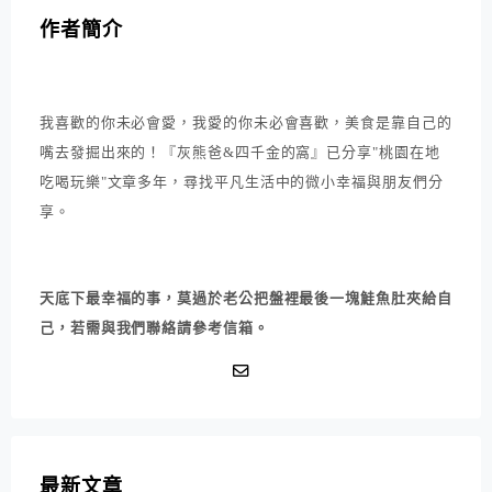
作者簡介
我喜歡的你未必會愛，我愛的你未必會喜歡，美食是靠自己的
嘴去發掘出來的！『灰熊爸&四千金的窩』已分享"桃園在地
吃喝玩樂"文章多年，尋找平凡生活中的微小幸福與朋友們分
享。
天底下最幸福的事，莫過於老公把盤裡最後一塊鮭魚肚夾給自
己，若需與我們聯絡請參考信箱。
最新文章