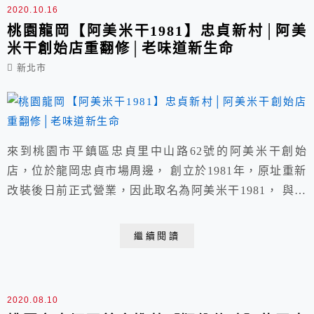
2020.10.16
桃園龍岡【阿美米干1981】忠貞新村│阿美
米干創始店重翻修│老味道新生命
新北市
來到桃園市平鎮區忠貞里中山路62號的阿美米干創始
店，位於龍岡忠貞市場周邊， 創立於1981年，原址重新
改裝後日前正式營業，因此取名為阿美米干1981， 與附
近不遠處的阿美米干總店同菜單，特殊點是整間店的懷舊
復古裝潢與氣氛， 營業時間為早上8點到晚間9點，整日
繼續閱讀
的長時段讓早餐到晚餐都能來享用一碗熱呼的米干。
2020.08.10