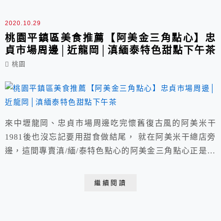
2020.10.29
桃園平鎮區美食推薦【阿美金三角點心】忠
貞市場周邊│近龍岡│滇緬泰特色甜點下午茶
桃園
來中壢龍岡、忠貞市場周邊吃完懷舊復古風的阿美米干
1981後也沒忘記要用甜食做結尾， 就在阿美米干總店旁
邊，這間專賣滇/緬/泰特色點心的阿美金三角點心正是此
回目標， 營業時間是上午10:00~晚間8:30分，擁有紅磚
門面的內用空間頗有咖啡館質感， 手工破酥包是熱門選
繼續閱讀
項，另有較少見的馬打滾、頗具特色的炸糯米粑粑、咖
啡、飲品等。