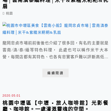
場│雲南滇泰緬料理│米干&紫糯米粑粑&乳
扇
桃園
龍岡忠貞市場前前後後也介紹了很多回，有名的主要就是
雲南/滇/泰/緬等特色料理， 此處也可以稱作米干大本
營，每間店都有其特色、也各有忠實客戶難以評斷高低，
這回要品嚐的是隱藏在忠貞市場巷弄內的雲南小館，巷口
就是有名的大鬍子米干， 開車來的朋友建議停在龍岡國
繼續閱讀
中旁收費停車場或是雲南文化公園旁設有付費停車場。
2020.05.01
桃園中壢區【中壢 • 旅人咖啡館】光影餐
廳、咖啡館。一處灌溉靈魂的空間。