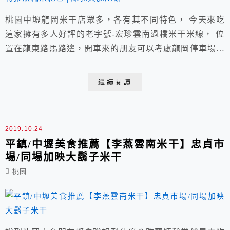
桃園中壢龍岡米干店眾多，各有其不同特色， 今天來吃
這家擁有多人好評的老字號-宏珍雲南過橋米干米線， 位
置在龍東路馬路邊，開車來的朋友可以考慮龍岡停車場走
路過來， 或是往前點(過紅綠燈後)尋找兩旁路邊停車格
都還算方便。 店家：宏珍雲南過橋米干、米線 電話：
繼續閱讀
03-436-2288 營業時間：週二~週日上午06:00~下午8:00
每週一公休│下午時段不休息│老字號店家 地址：桃園市
中壢區龍東路18號
2019.10.24
平鎮/中壢美食推薦【李燕雲南米干】忠貞市
場/同場加映大鬍子米干
桃園