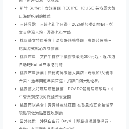
態、新屋石滬一次收藏
新竹 Buffet｜食譜百匯 RECIPE HOUSE 芙洛麗大飯
店海鮮吃到飽推薦
三峽景點｜三峽老街半日遊，2026藍染夢幻樂園、彭
富貴雞湯米粉，漫遊老街古蹟
桃園藝文特區美食｜晶粵軒烤鴨餐廳，桌邊片皮鴨三
吃與港式點心聚餐推薦
桃園市區｜艾佳牛排館平價排餐最低300元起，近70道
自助吧Buffet無限吃到飽
桃園市區推薦｜廣德海鮮餐廳大興店，母親節/父親節
合菜、過年圍爐年菜首選，招牌白鯧米粉必點
桃園藝文特區居酒屋推薦｜ROADO麓島居酒聚場，中
午營業到深夜的微醺聚餐空間
桃園南崁美食｜青青格麗絲莊園 在歐風婚宴會館慢享
現點現做港點百匯吃到飽
國外旅遊｜沖繩自由行 Day4 ｜那霸機場最後採買、