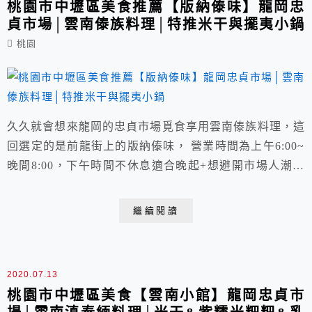
桃園市中壢區美食推薦【版納傣味】龍岡忠
貞市場│雲南傣族料理│特推米干與擺夷小鍋
桃園
久久就會想來龍岡的忠貞市場覓食享用雲南傣族料理，這
回選定的是前龍街上的版納傣味， 營業時間為上午6:00~
晚間8:00，下午時間不休息適合晚起+想避開市場人潮的
自己， 市場內(附近周邊)米干店眾多，每店都各有特色
與其支持者，整理篇米干懶人包供參考， 而版納傣味給
繼續閱讀
人第一印象就是店內裝潢頗具質感，門前販賣破酥包，與
阿美米干有些許相似度。
2020.07.13
桃園市中壢區美食【雲南小館】龍岡忠貞市