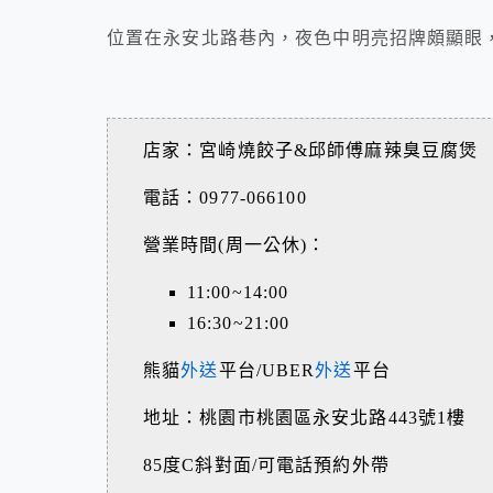
位置在永安北路巷內，夜色中明亮招牌頗顯眼
店家：宮崎燒餃子&邱師傅麻辣臭豆腐煲
電話：0977-066100
營業時間(周一公休)：
11:00~14:00
16:30~21:00
熊貓
外送
平台/UBER
外送
平台
地址：桃園市桃園區永安北路443號1樓
85度C斜對面/可電話預約外帶