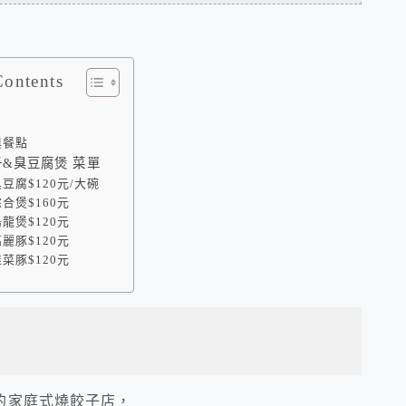
Contents
與餐點
&臭豆腐煲 菜單
豆腐$120元/大碗
合煲$160元
龍煲$120元
麗豚$120元
菜豚$120元
的家庭式燒餃子店，