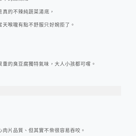
是真的不辣純蔬菜湯底，
當天喉嚨有點不舒服只好婉拒了。
很重的臭豆腐獨特氣味，大人小孩都可嚐。
心肉片品質、但其實不柴很容易吞咬。