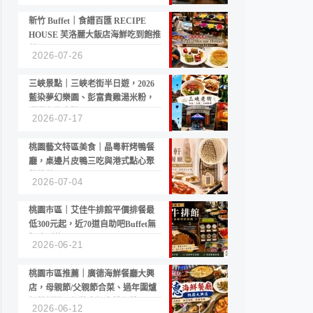
新竹 Buffet｜食譜百匯 RECIPE
HOUSE 芙洛麗大飯店海鮮吃到飽推
薦
2026-07-26
三峽景點｜三峽老街半日遊，2026
藍染夢幻樂園、彭富貴雞湯米粉，
漫遊老街古蹟
2026-07-17
桃園藝文特區美食｜晶粵軒烤鴨餐
廳，桌邊片皮鴨三吃與港式點心聚
餐推薦
2026-07-04
桃園市區｜艾佳牛排館平價排餐最
低300元起，近70道自助吧Buffet無
限吃到飽
2026-06-21
桃園市區推薦｜廣德海鮮餐廳大興
店，母親節/父親節合菜、過年圍爐
年菜首選，招牌白鯧米粉必點
2026-06-12