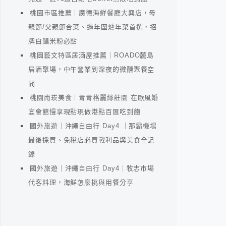
桃園市區推薦｜廣德海鮮餐廳大興店，母
親節/父親節合菜、過年圍爐年菜首選，招
牌白鯧米粉必點
桃園藝文特區居酒屋推薦｜ROADO麓島
居酒聚場，中午營業到深夜的微醺聚餐空
間
桃園南崁美食｜青青格麗絲莊園 在歐風婚
宴會館慢享現點現做港點百匯吃到飽
國外旅遊｜沖繩自由行 Day4 ｜那霸機場
最後採買、免稅店必買戰利品與美食全記
錄
國外旅遊｜沖繩自由行 Day4｜牧志市場
代客料理，海鮮怎麼挑與用餐分享