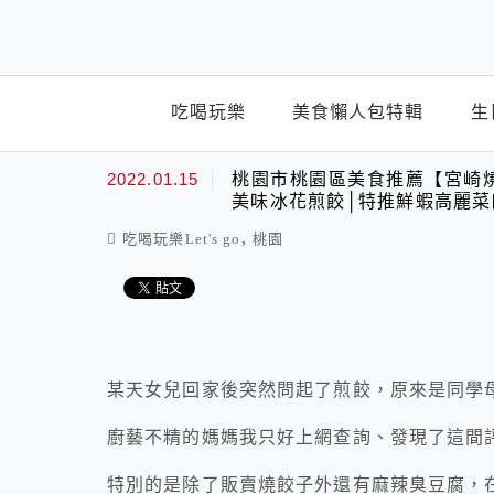
top-menu
吃喝玩樂
美食懶人包特輯
生
2022.01.15
桃園市桃園區美食推薦【宮崎
美味冰花煎餃│特推鮮蝦高麗菜
,
吃喝玩樂Let's go
桃園
某天女兒回家後突然問起了煎餃，原來是同學
廚藝不精的媽媽我只好上網查詢、發現了這間
特別的是除了販賣燒餃子外還有麻辣臭豆腐，