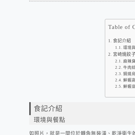
Table of 
食記介紹
環境
宮崎燒餃子
麻辣臭
牛肉綜
鍋燒烏
鮮蝦高
鮮蝦韭
食記介紹
環境與餐點
如照片，就是一間位於轉角無裝潢、乾淨衛生