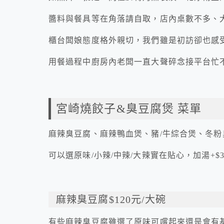
醬料與餐具等在角落請自取，店內桌數不多、
櫃台闆娘態度格外親切，我們雖是初訪卻也感
用餐過程中廚房內老闆一直大聲碎念接平台忙
宮崎燒餃子&臭豆腐煲 菜單
麻辣臭豆腐、麻辣鴨血煲、豬/牛綜合煲、冬
可以選原味/小辣/中辣/大辣實在貼心，加湯+$
麻辣臭豆腐$120元/大碗
有些麻辣臭豆腐雖選了原味可嚐起來還是會有