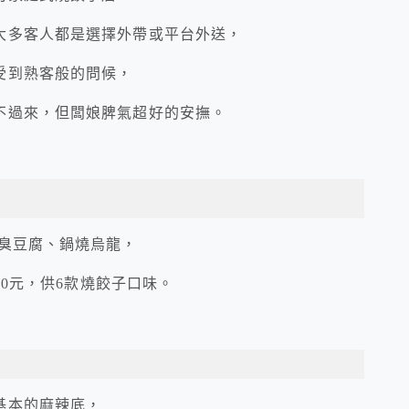
大多客人都是選擇外帶或平台外送，
受到熟客般的問候，
不過來，但闆娘脾氣超好的安撫。
粉臭豆腐、鍋燒烏龍，
30元，供6款燒餃子口味。
基本的麻辣底，