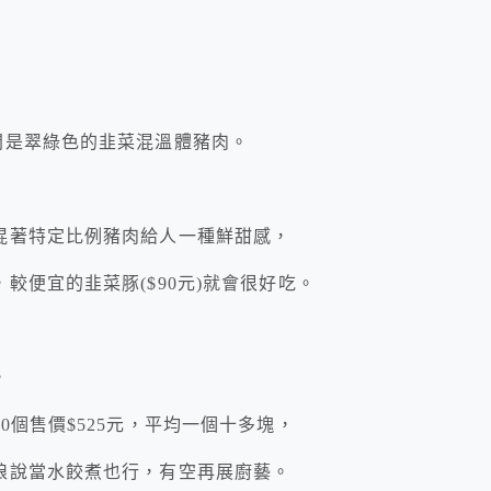
開是翠綠色的韭菜混溫體豬肉。
混著特定比例豬肉給人一種鮮甜感，
較便宜的韭菜豚($90元)就會很好吃。
，
個售價$525元，平均一個十多塊，
娘說當水餃煮也行，有空再展廚藝。