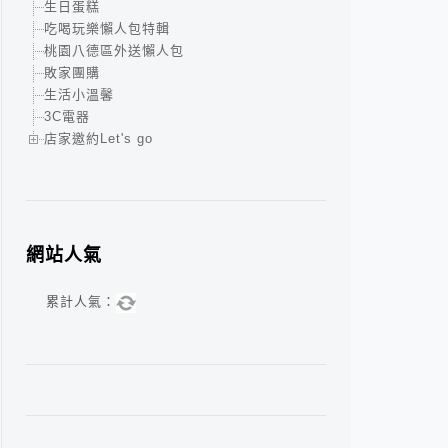
生日蛋糕
吃喝玩樂懶人包特輯
桃園八德區外送懶人包
敗家團購
生活小溫馨
3C電器
店家邀約Let's go
網站人氣
累計人氣：