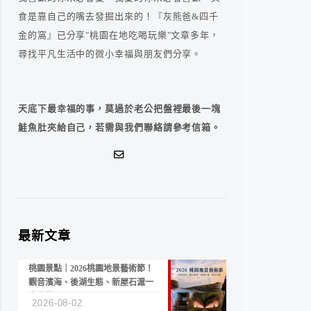
食是靠自己的嘴去發掘出來的！『灰熊爸&四千
金的窩』已分享"桃園在地吃喝玩樂"文章多年，
尋找平凡生活中的微小幸福與朋友們分享。
天底下最幸福的事，莫過於老公把盤裡最後一塊
鮭魚肚夾給自己，若需與我們聯絡請參考信箱。
最新文章
桃園景點｜2026桃園地景藝術節！
觀音濱海、後湖生態、新屋石滬一
次收藏
2026-08-02