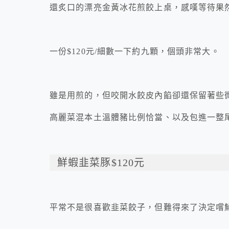
還炙口的漂亮金黃冰花煎餃上桌，感嘆等待果
一份$120元/細數一下約九顆，個頭非常大。
雖是用煎的，但咬開水餃皮內餡卻還保留著些
高麗菜混本土溫體豬比例恰當、以及包進一整
鮮蝦韭菜豚$120元
平常不是很喜歡韭菜餃子，但難得來了決定嚐