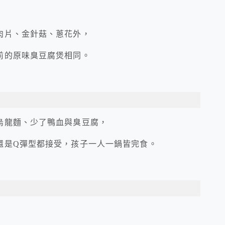
肉片、金針菇、蔥花外，
前的原味臭豆腐煲相同。
烏龍麵、少了鴨血與臭豆腐，
還是Q彈型都接受，孩子一人一鍋皆完食。