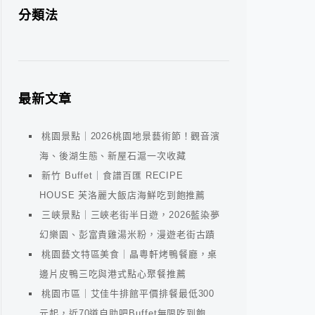
分類法
最新文章
桃園景點｜2026桃園地景藝術節！觀音濱
海、後湖生態、新屋石滬一次收藏
新竹 Buffet｜食譜百匯 RECIPE
HOUSE 芙洛麗大飯店海鮮吃到飽推薦
三峽景點｜三峽老街半日遊，2026藍染夢
幻樂園、彭富貴雞湯米粉，漫遊老街古蹟
桃園藝文特區美食｜晶粵軒烤鴨餐廳，桌
邊片皮鴨三吃與港式點心聚餐推薦
桃園市區｜艾佳牛排館平價排餐最低300
元起，近70道自助吧Buffet無限吃到飽