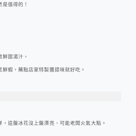
然是值得的！
微鮮甜湯汁，
尾鮮蝦，蘸點店家特製醬提味就好吃。
鮮，這盤冰花沒上盤漂亮、可能老闆火氣大點。