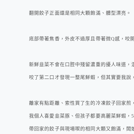
翻開餃子正面還是相同大顆飽滿、體型漂亮。
底部帶著焦香，外皮不過厚且帶著微Q感，咬
新鮮韭菜不會在口腔中殘留濃重的擾人味道，
咬了第二口才發現一整尾鮮蝦，但其實要我說，
離家有點距離、索性買了生的冷凍餃子回家煎
我個人喜愛韭菜豚、但孩子都要高麗菜鮮蝦，50
帶回家的餃子與現場喫的相同大顆又飽滿，闆