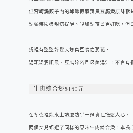
但
宮崎燒餃子
內的
邱師傅麻辣臭豆腐煲
原味就
點餐時闆娘親切提醒、說加點辣會更好吃，但
煲裡有整整好幾大塊臭豆腐佐蔥花，
湯頭溫潤順喉、豆腐綿密且吸飽湯汁，不會有
牛肉綜合煲$160元
在冬夜裡能來上這麼熱乎一鍋實在撫慰人心，
兩個女兒都選了同樣的原味牛肉綜合煲，本擔