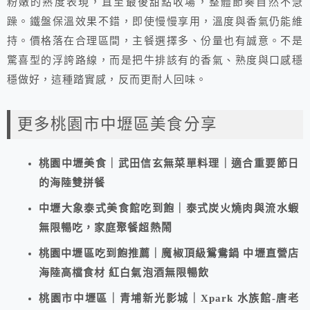
粉嫩的熟度表現，直至最後甜點收場，整體節奏自然不急
躁。鐵盤保溫效果不錯，即使慢慢享用，溫度與香氣仍能維
持。價格落在合理區間，主餐選擇多、份量也有誠意。不是
驚喜型的浮誇路線，而是把牛排該有的香氣、熟度與口感穩
穩做好，這種踏實感，反而更耐人回味。
更多桃園市中壢區美食分享
桃園中壢美食｜武田信玄無菜單料理｜適合重要節日
的海陸雙拼餐
中壢大象泰式美食館吃到飽｜泰式炭火燒肉與流水蝦
無限暢吃，家庭聚餐超熱鬧
桃園中壢區吃到飽推薦｜魔椒頂級鴛鴦鍋 中壢直營店
海陸高檔食材 紅白氣泡酒無限暢飲
桃園市中壢區｜青埔新光影城｜Xpark 水族館-唐老