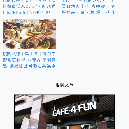
桃園市區｜艾佳牛排館平價
小時厚牛排桃園八德店｜平
排餐最低300元起，近70道
價原塊肉牛排 咖哩飯、冷
自助吧Buffet無限吃到飽
熱飲品、霜淇淋 爆米花自
助吧無限
桃園八德市區美食｜御鼎牛
排創意料理-八德店 平價實
惠 濃湯麵包自助吧與無限
續麵
相關文章