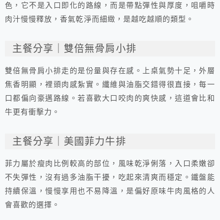
色，它不是入口即化的路線，而是帶點彈性與厚度，咀嚼時
肉汁慢慢釋放，香氣乾淨而細緻，是越吃越順的類型。
主餐分享｜雙倍無骨肩小排
雙倍無骨肩小排走的是份量與存在感。上桌氣勢十足，外層
焦香明顯，裡頭肉感紮實。纖維與油脂交錯得很直接，每一
口都偏向豪邁路線。若喜歡大口咬肉的爽快感，這道會比和
牛更有衝擊力。
主餐分享｜美國菲力牛排
菲力屬於瘦肉比例較高的部位，風味乾淨俐落，入口柔嫩卻
不失彈性，沒有過多油脂干擾，吃起來清爽而穩定。鐵盤能
持續保溫，慢慢享用也不易降溫，是偏好原味牛肉風格的人
會喜歡的選擇。