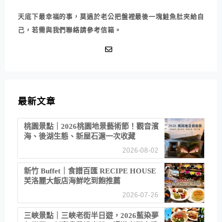
天底下最幸福的事，莫過於老公把盤裡最後一塊鮭魚肚夾給自
己，若需與我們聯絡請參考信箱。
最新文章
桃園景點｜2026桃園地景藝術節！觀音濱
海、後湖生態、新屋石滬一次收藏
2026-08-02
新竹 Buffet｜食譜百匯 RECIPE HOUSE
芙洛麗大飯店海鮮吃到飽推薦
2026-07-26
三峽景點｜三峽老街半日遊，2026藍染夢