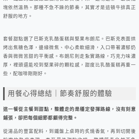
塊依然溫熱。那種不急不躁的節奏，其實才是這頓牛排真正
舒服的地方。
套餐甜點選了巴斯克乳酪蛋糕與堅果布朗尼。巴斯克表面烘
烤出焦糖色澤，邊緣微焦、中心柔軟細滑，入口帶著濃郁奶
香與微微苦甜的平衡感。布朗尼則走紮實路線，巧克力味濃
厚，裡頭還能咬到堅果碎的顆粒感，甜度比乳酪蛋糕再重一
些，配咖啡剛剛好。
用餐心得總結｜節奏舒服的體驗
這一餐從主餐到甜點，整體走的是穩定發揮路線，沒有刻意
鋪張，卻把每個細節都顧得完整。
從湯品的豐富配料，到鐵盤上桌時的炙燒香氣，再到切開後