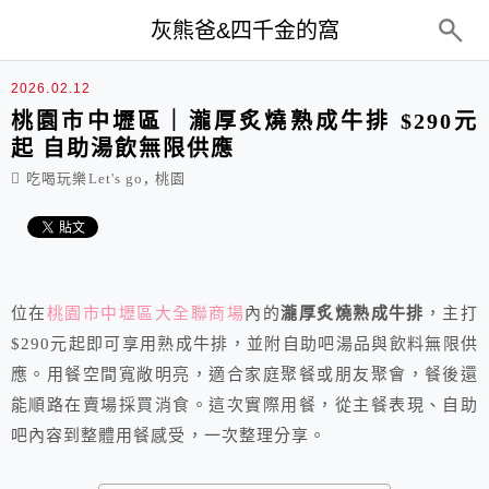
top-menu
灰熊爸&四千金的窩
2026.02.12
桃園市中壢區｜瀧厚炙燒熟成牛排 $290元
起 自助湯飲無限供應
,
吃喝玩樂Let's go
桃園
位在
桃園市中壢區大全聯商場
內的
瀧厚炙燒熟成牛排
，主打
$290元起即可享用熟成牛排，並附自助吧湯品與飲料無限供
應。用餐空間寬敞明亮，適合家庭聚餐或朋友聚會，餐後還
能順路在賣場採買消食。這次實際用餐，從主餐表現、自助
吧內容到整體用餐感受，一次整理分享。