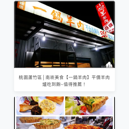
桃園蘆竹區│南崁美食【一鍋羊肉】平價羊肉
爐吃到飽~值得推薦！