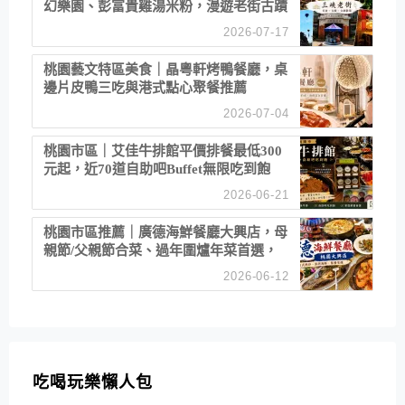
幻樂園、彭富貴雞湯米粉，漫遊老街古蹟
2026-07-17
桃園藝文特區美食｜晶粵軒烤鴨餐廳，桌
邊片皮鴨三吃與港式點心聚餐推薦
2026-07-04
桃園市區｜艾佳牛排館平價排餐最低300
元起，近70道自助吧Buffet無限吃到飽
2026-06-21
桃園市區推薦｜廣德海鮮餐廳大興店，母
親節/父親節合菜、過年圍爐年菜首選，
招牌白鯧米粉必點
2026-06-12
吃喝玩樂懶人包