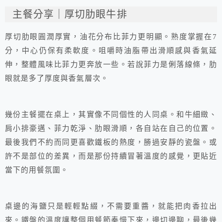
主餐分享｜厚切肋眼牛排
厚切肋眼圓潤厚實，油花分布比菲力更明顯。熟度掌握在7
分，中心仍保有柔軟度。咀嚼時油脂帶出滑順感與香氣延
伸，整體風味比菲力更奔放一些。若說菲力是俐落線條，肋
眼就是多了厚度與香氣層次。
幾份主餐擺在桌上，其實像不同個性的人同桌。和牛細緻、
肩小排豪邁、菲力乾淨、肋眼滑順，各自站在自己的位置。
最後我們不約而同更喜歡鐵板的熱度，勝過安靜的瓷盤。或
許不是部位的差異，而是那份持續冒著溫度的感覺，更貼近
當下的用餐氛圍。
桌邊的海鹽只是輕輕點綴，不需要重醬，就能把肉香拉出
來。鐵盤的溫度讓整個用餐節奏慢下來，邊切邊聊，最後幾