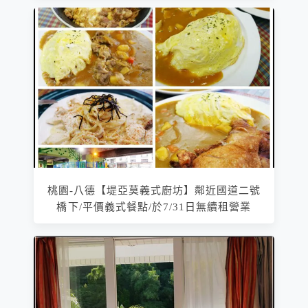
桃園-八德【堤亞莫義式廚坊】鄰近國道二號
橋下/平價義式餐點/於7/31日無續租營業