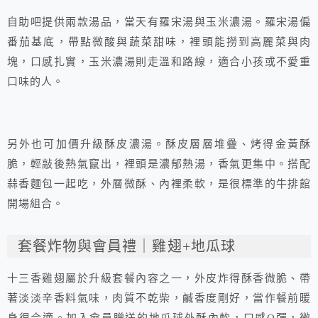
自助吧提供兩款湯品，當天有羅宋湯與玉米濃湯。羅宋湯偏
番茄基底，帶點微酸與蔬菜甜味，裡頭能撈到高麗菜與肉
塊，口感扎實，玉米濃湯則走溫和路線，適合小孩或不愛重
口味的人。
另外也可加價升級酥皮濃湯。酥皮層層堆疊、烤得金黃酥
脆，輕敲後熱氣竄出，裡頭是濃郁熱湯，香氣更集中。搭配
蒜香麵包一起吃，外層微酥、內裡柔軟，是很標準的牛排館
開場組合。
套餐炸物與會員禮｜雞翅+地瓜球
十三香雞翅屬於升級套餐內容之一，外皮炸得酥香微脆、帶
著淡淡辛香料氣味，肉質不乾柴，鹹香度剛好，當作餐前暖
身很合適。加入會員贈送的地瓜球外酥內軟，口感Q彈，微