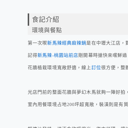
食記介紹
環境與餐點
第一次喫
新馬辣經典麻辣鍋
是在中壢大江店，
記得
新馬辣-桃園站前店
剛開幕時搶快來嚐鮮過
花牆植栽環境寬敞舒適，線上
訂位
很方便，整
光店門前的整面花牆與夢幻木馬就夠一陣好拍
室內用餐環境占地200坪超寬敞，裝潢則是有