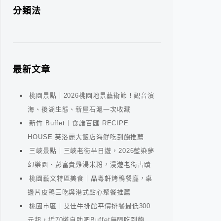
分類法
最新文章
桃園景點｜2026桃園地景藝術節！觀音濱
海、後湖生態、新屋石滬一次收藏
新竹 Buffet｜食譜百匯 RECIPE
HOUSE 芙洛麗大飯店海鮮吃到飽推薦
三峽景點｜三峽老街半日遊，2026藍染夢
幻樂園、彭富貴雞湯米粉，漫遊老街古蹟
桃園藝文特區美食｜晶粵軒烤鴨餐廳，桌
邊片皮鴨三吃與港式點心聚餐推薦
桃園市區｜艾佳牛排館平價排餐最低300
元起，近70道自助吧Buffet無限吃到飽