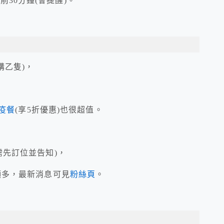
30分鐘(會提醒)。
購乙隻)，
疫餐
(享5折優惠)也很超值。
需先訂位並告知)，
動頗多，最新消息可見
粉絲頁
。