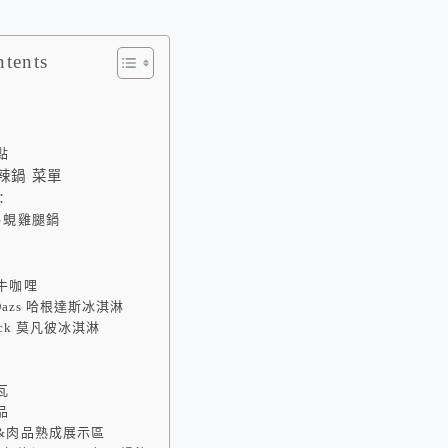
ntents
點
辣鍋 菜單
：
卜蜆雞腿鍋
區
牛咖哩
-Dazs 哈根達斯冰淇淋
ick 莫凡彼冰淇淋
瓦
品
&肉品熟成展示區