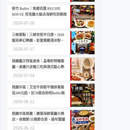
新竹 Buffet｜食譜百匯 RECIPE
HOUSE 芙洛麗大飯店海鮮吃到飽推
薦
2026-07-26
三峽景點｜三峽老街半日遊，2026
藍染夢幻樂園、彭富貴雞湯米粉，
漫遊老街古蹟
2026-07-17
桃園藝文特區美食｜晶粵軒烤鴨餐
廳，桌邊片皮鴨三吃與港式點心聚
餐推薦
2026-07-04
桃園市區｜艾佳牛排館平價排餐最
低300元起，近70道自助吧Buffet無
限吃到飽
2026-06-21
桃園市區推薦｜廣德海鮮餐廳大興
店，母親節/父親節合菜、過年圍爐
年菜首選，招牌白鯧米粉必點
2026-06-12