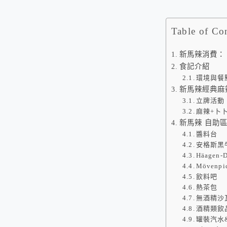
Table of Co
新馬辣消費：
食記介紹
環境與餐
新馬辣經典麻
立牌活動
麻辣+卜
新馬辣 自助
醬料台
安格斯黑
Häagen
Mövenp
飲料吧
熱茶包
無酒精沙
酒精類飲
罐裝汽水