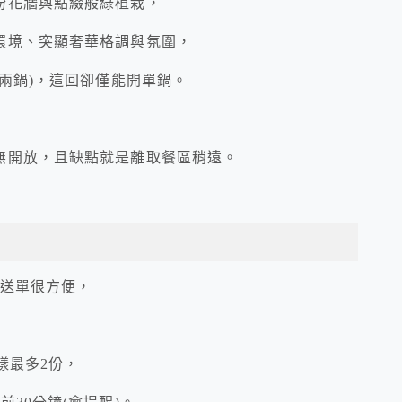
紛花牆與點綴般綠植栽，
環境、突顯奢華格調與氛圍，
兩鍋)，這回卻僅能開單鍋。
無開放，且缺點就是離取餐區稍遠。
員送單很方便，
樣最多2份，