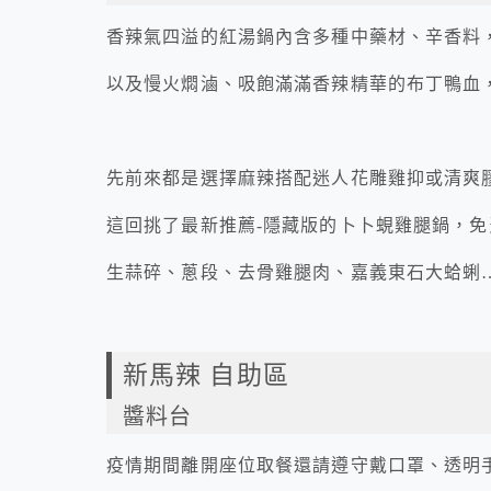
香辣氣四溢的紅湯鍋內含多種中藥材、辛香料
以及慢火燜滷、吸飽滿滿香辣精華的布丁鴨血
先前來都是選擇麻辣搭配迷人花雕雞抑或清爽
這回挑了最新推薦-隱藏版的卜卜蜆雞腿鍋，免
生蒜碎、蔥段、去骨雞腿肉、嘉義東石大蛤蜊
新馬辣 自助區
醬料台
疫情期間離開座位取餐還請遵守戴口罩、透明