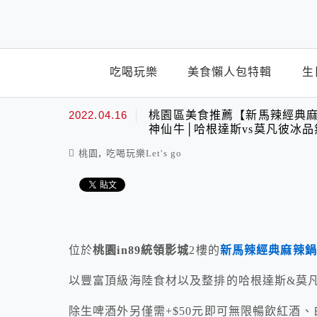
top-menu
吃喝玩樂
美食懶人包特輯
生
2022.04.16
桃園區美食推薦【新馬辣經典麻
神仙牛│哈根達斯vs莫凡彼冰
,
桃園
吃喝玩樂Let's go
位於
桃園in89統領影城
2樓的
新馬辣經典麻辣鍋
以豐富頂級海陸食材以及整排的哈根達斯&莫凡
除生啤酒外另僅需+$50元即可無限暢飲紅酒