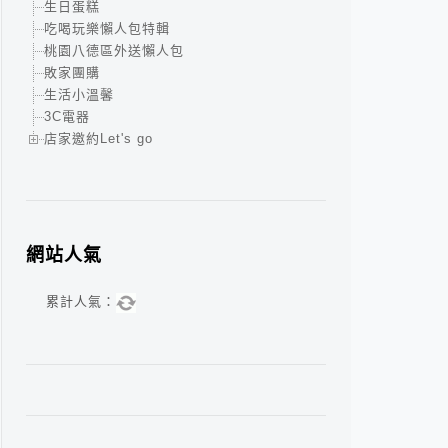
生日蛋糕
吃喝玩樂懶人包特輯
桃園八德區外送懶人包
敗家團購
生活小溫馨
3C電器
店家邀約Let's go
網站人氣
累計人氣：