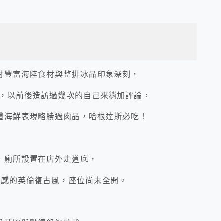
對豐富海陸食材與整排冰品印象深刻，
，以前後造訪過幾次的自己來稍加評論，
體海鮮表現略勝過肉品，哈根達斯必吃！
，廁所設置在店外走道底，
質感的英倫復古風，座位尚未全開。