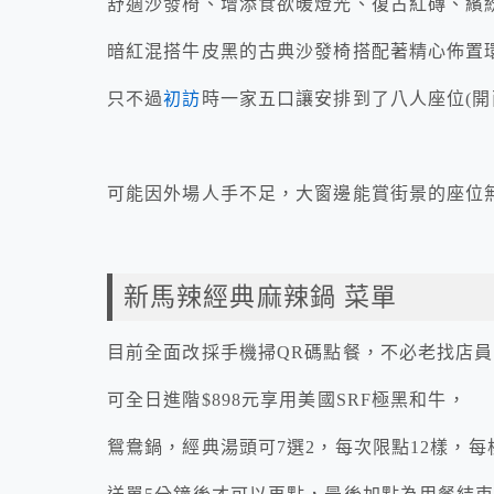
舒適沙發椅、增添食欲暖燈光、復古紅磚、繽
暗紅混搭牛皮黑的古典沙發椅搭配著精心佈置
只不過
初訪
時一家五口讓安排到了八人座位(開
可能因外場人手不足，大窗邊能賞街景的座位
新馬辣經典麻辣鍋 菜單
目前全面改採手機掃QR碼點餐，不必老找店
可全日進階$898元享用美國SRF極黑和牛，
鴛鴦鍋，經典湯頭可7選2，每次限點12樣，每