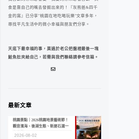
食是靠自己的嘴去發掘出來的！『灰熊爸&四千
金的窩』已分享"桃園在地吃喝玩樂"文章多年，
尋找平凡生活中的微小幸福與朋友們分享。
天底下最幸福的事，莫過於老公把盤裡最後一塊
鮭魚肚夾給自己，若需與我們聯絡請參考信箱。
最新文章
桃園景點｜2026桃園地景藝術節！
觀音濱海、後湖生態、新屋石滬一
次收藏
2026-08-02