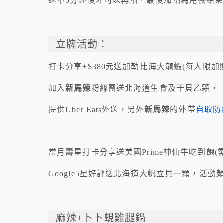
送單5分鐘後才可以再點，最後加點為用餐結束前
立牌活動：
打卡分享+$380元送加勒比海大龍蝦(每人限加
加入
新馬辣
粉絲團送北海道生食及干貝乙顆，
提供Uber Eats外送，另外
新馬辣
的外帶
自取防
當月壽星打卡分享送美國Prime神仙牛吃到飽(
Googie5星好評送北海道大帆立貝一顆，活
麻辣+卜卜蜆雞腿鍋