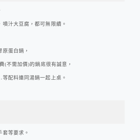
，
，噴汁大豆腐，都可無限續。
膠原蛋白鍋，
費(不需加價)的鍋底很有誠意，
…等配料連同湯鍋一起上桌。
手套等要求。