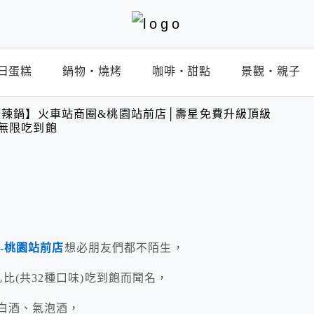
日蛋糕
鍋物‧燒烤
咖啡‧甜點
景觀‧親子
辣鍋】火車站商圈&桃園站前店│壽星免費升級頂級
品無限吃到飽
-桃園站前店
想必朋友們都不陌生，
比(共32種口味)吃到飽而聞名，
、白酒、氣泡酒，