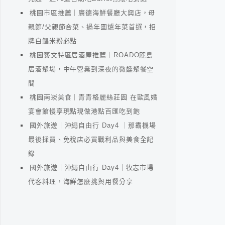
桃園市區推薦｜廣德海鮮餐廳大興店，母
親節/父親節合菜、過年圍爐年菜首選，招
牌白鯧米粉必點
桃園藝文特區居酒屋推薦｜ROADO麓島
居酒聚場，中午營業到深夜的微醺聚餐空
間
桃園南崁美食｜青青格麗絲莊園 在歐風婚
宴會館慢享現點現做港點百匯吃到飽
國外旅遊｜沖繩自由行 Day4 ｜那霸機場
最後採買、免稅店必買戰利品與美食全記
錄
國外旅遊｜沖繩自由行 Day4｜牧志市場
代客料理，海鮮怎麼挑與用餐分享