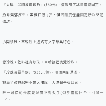
『太厚。黑糖波霸珍奶』($80元)，這款甜度冰量僅能固定，
奶味濃郁厚重，黑糖口感Q彈，但因甜度僅能固定所以整體
偏甜。
拆開紙袋，車輪餅上還烙有文字頗具特色。
愛珍珠，飲料裡有珍珠，車輪餅裡也藏珍珠，
『珍珠波霸芋頭』($35元/個)，咬開內陷滿滿，
飽滿芋頭餡綿密不會太甜膩，大波霸帶有口感，
唯一可惜的是感覺溫度不夠炙手(似乎僅擺回台上回溫一
下)。