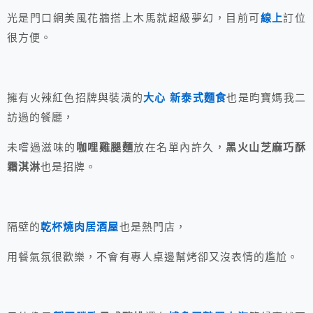
光是門口網美風花牆搭上木馬就超級夢幻，目前可
線上
訂位
很方便。
擁有火辣紅色招牌與裝潢的
大心 新泰式麵食
也是昀寶媽我二
訪過的餐廳，
未嚐過滋味的
咖哩雞腿麵
放在名單內許久，
黑火山芝麻巧酥
霜淇淋
也是招牌。
隔壁的
乾杯燒肉居酒屋
也是熱門店，
用餐氣氛很歡樂，不會有專人桌邊幫烤卻又沒表情的尷尬。