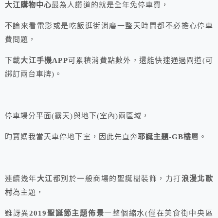
大江購物中心
最為人讚道的就是全年免停車費，
不論來看電影或是吃飯逛街消磨一整天時間都不必擔心停車
費問題，
下載
大江手機APP
可累積消費點數外，還能快速通過閘道(可
綁訂兩台車牌)。
停車場分平面(露天)與地下(室內)兩區域，
昀寶媽我當天車停地下室，因此先直奔
耶誕主題-GB樓
層。
連續幾年
大江
都別於一般商場的聖誕樹裝飾，力打
浪漫北歐
村
為主題，
雖訝異
2019
聖誕節主題佈景
一整個縮水(僅在美食街中央區