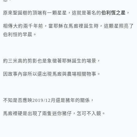
原來聖誕樹的頂端有一顆星星，這就是著名的
伯利恆之星
，
相傳大約兩千年前，當耶穌在馬廄裡誕生時，這顆星照亮了
伯利恒的早晨。
約三米高的剪影也是象徵著耶穌誕生的場景，
因故事內容所以還出現馬廄與農場相關物事。
不知是否應映2019/12月還是豬年的關係，
馬廄裡硬是出現了兩隻迷你豬仔，怎可不入鏡。