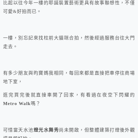
比起以往今年一樓的耶誕裝置藝術更具有故事聯想性，不僅
可愛&好拍而已。
一樓，別忘記來找柱前大貓咪合拍，然後經過服務台往大門
走去。
有多少朋友與昀寶媽我相同，每回來都是直接把車停往商場
地下室，
逛完買完後就直接車開了回家，有看過在夜空下閃耀的
Metro Walk
嗎？
可惜當天水池
燈光水舞秀
尚未開啟，但整體建築打燈後外觀