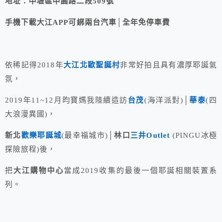
地址：
中壢區
中園路二段509號
手機下載大江APP可綁兩台汽車│全年免停車費
依稀記得2018年
大江
北歐聖誕村
非常好拍且具有濃厚耶誕氣
氛，
2019年11~12月昀寶媽我陸續造訪
台茂
(海洋派對)
│
華泰
(四
大浪漫異國)，
新北
歡樂耶誕城
(最幸福城市)│
林口
三井Outlet
(PINGU冰極
探險旅程)後，
把
大江購物中心
當成2019收集的最後一個耶誕相關裝置系
列。