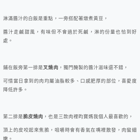
淋滿醬汁的白飯是重點，一旁搭配著燉煮黃豆，
醬汁走鹹甜風，有味但不會過於死鹹，淋的份量也恰到好
處。
鋪在飯旁第一排是
叉燒肉
，獨門醃製的醬汁滋味還不錯，
可惜當日拿到的肉均屬油脂較多、口感肥厚的部位，喜愛度
降低許多。
第二排是
脆皮燒肉
，也是三款肉裡昀寶媽我個人最喜歡的，
頂上的皮咬起來焦脆，咀嚼時會有香氣在嘴裡散發，肉蠻細
嫩。