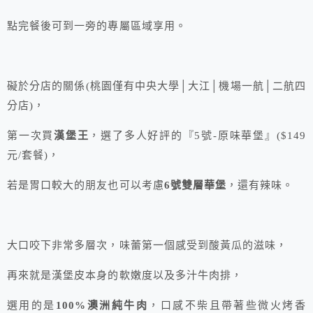
點完餐後可到一旁的專屬區域享用。
礙於分店的關係(桃園僅有中央大學│大江│機場一航│二航四
分店)，
第一次買
漢堡王
，選了多人好評的『5號-原味華堡』($149
元/套餐)，
若是胃口較大的朋友也可以考慮
6號雙層華堡
，還有辣味。
大口咬下非常多層次，味蕾第一個感受到酸黃瓜的滋味，
再來就是漢堡皮本身的軟嫩度以及多汁牛肉排，
選用的是
100%澳洲純牛肉
，口感不柴且帶著些微火烤香