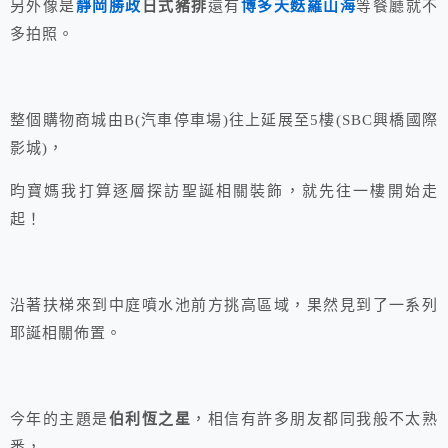
另外像是
靜岡勝政
日式豬排
還有
博多天麩羅山海
等餐廳就不
多拍照。
整個購物商城由B(汽車停車場)往上延展至5樓(SBC興橋國際
影城)，
昀寶媽我打算逐層探訪聖誕相關裝飾，就先往一樓開始走
起！
沿著扶梯來到中庭噴水池前方挑高區域，果然見到了一系列
耶誕相關佈置。
今年的主題是
伯利恆之星
，相信有許多朋友都同我般不太熟
悉，