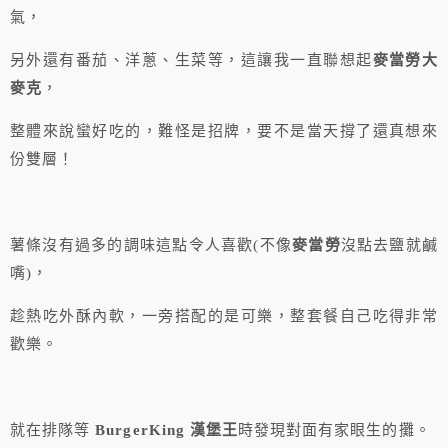
氣，
另外還有番茄、洋蔥、生菜等，這讓我一直聯想起
麥當勞大
麥克
，
整體來說蠻好吃的，難怪是招牌，要不是當天撐了還真想來
份雙層！
薯條沒有過多的調味這點令人喜歡(不像
麥當勞
沒點去鹽就鹹
嘴)，
趁熱吃外酥內軟，一旁搭配的是可樂，整套餐自己吃得非常
歡樂。
就在排隊等
BurgerKing 漢堡王
時發現對面有家眼生的攤。