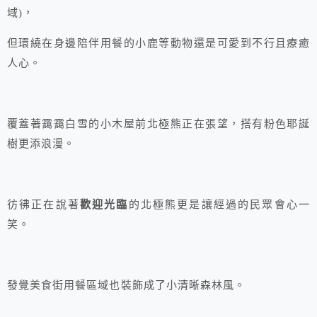
域)，
但環繞在身邊陪伴用餐的小鹿等動物還是可愛到不行且療癒
人心。
覆蓋著靄靄白雪的小木屋前北極熊正在張望，搭有粉色耶誕
樹更添浪漫。
彷彿正在說著
歡迎光臨
的北極熊更是讓經過的民眾會心一
笑。
發覺美食街用餐區域也裝飾成了小清晰森林風。