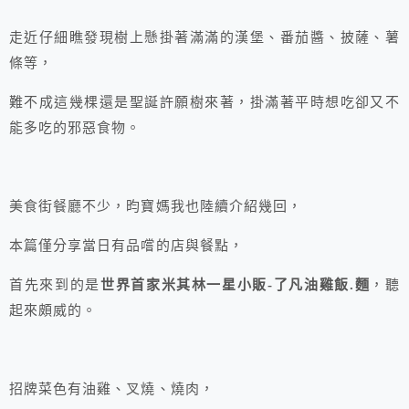
走近仔細瞧發現樹上懸掛著滿滿的漢堡、番茄醬、披薩、薯
條等，
難不成這幾棵還是聖誕許願樹來著，掛滿著平時想吃卻又不
能多吃的邪惡食物。
美食街餐廳不少，昀寶媽我也陸續介紹幾回，
本篇僅分享當日有品嚐的店與餐點，
首先來到的是
世界首家米其林一星小販-了凡油雞飯.麵
，聽
起來頗威的。
招牌菜色有油雞、叉燒、燒肉，