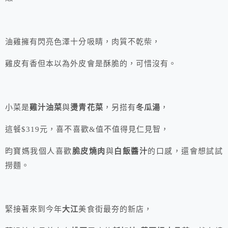
油雞擁有閃亮色澤十分吸睛，肉質不乾柴，
雞皮有香但本以為外皮會是酥脆的，可惜沒有。
小菜是
雞汁油菜
與
燙青花菜
，另搭有
冬瓜湯
，
這餐$319元，喜不喜歡&值不值得見仁見智，
昀寶媽我個人喜歡
脆皮燒肉
與
白飯醬汁
的口感，還會想試試
撈麵。
緊接著來到今年
大江
美食街最夯的新店，