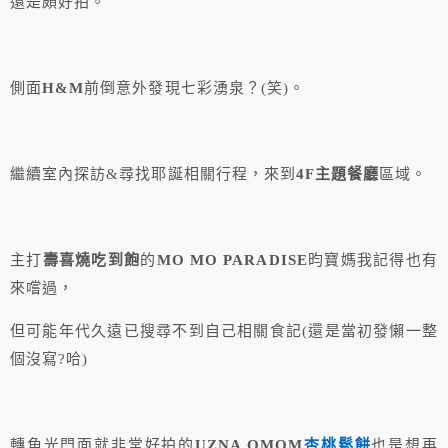
還是頗好拍。
側面
H&M
前倒意外發現七彩湧泉？(笑)。
繼續室內探訪&尋找耶誕相關行程，來到
4F主題餐廳
區域。
主打
壽喜燒吃到飽
的
MO MO PARADISE
昀寶媽我記得也有
來嚐過，
但可能年代久遠已搜尋不到自己相關食記(還是當初發懶一整
個沒寫?哈)
轉角光門面就非常好拍的
UZNA OMOM
杏桃鬆餅
也是想再