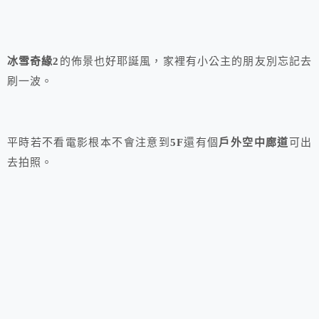
冰雪奇緣2
的佈景也好耶誕風，家裡有小公主的朋友別忘記去
刷一波。
平時若不看電影根本不會注意到
5F
還有個
戶外空中廊道
可出
去拍照。