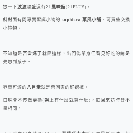
提一下
波波
隔壁還有
21風味館
(21PLUS)，
斜對面有間專賣聖誕小物的
sophisca 菓風小舖
，可買些交換
小禮物。
不知道是否當媽了就是這樣，出門偽單身但看見好吃的總是
先想到孩子。
專賣可頌的
八月堂
就是帶回家的好選擇，
口味會不停做更換(架上有什麼就買什麼)，每回來訪時皆不
盡相同。