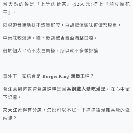
當天點的餐是『上等肉骨茶』($260元)搭上『滷豆腐花
干』，
兩根帶骨豬肋排不澀算好咬，白胡椒湯頭味道濃郁厚重，
中藥味較淡薄，嚥下後胡椒香氣盈滿整口腔，
礙於個人平時不太喜胡椒，所以就不多做評論。
意外下一家店會是
BurgerKing 漢堡王
吧？
會注意到這家速食店純粹是因為
鋼鐵人愛吃漢堡
，在心中留
下記憶，
來
大江
難得有分店，怎麼可以不試一下這連鐵漢都喜歡的滋
味呢？