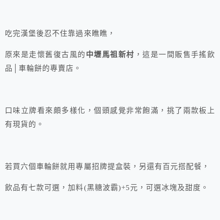
吃完漢堡後忍不住靠過來瞧瞧，
原來是走懷舊復古風的
中壢馬祖新村
，這是一間販售手搖飲
品│車輪餅的專賣店。
口味立牌看來頗多樣化，個頭感覺非常飽滿，挑了兩款板上
有現貨的。
若買六個車輪餅就用專屬招牌提盒裝，另還有百元搭配餐，
飲品有七款可選，加料(黑糖波霸)+5元，可選冰塊及甜度。