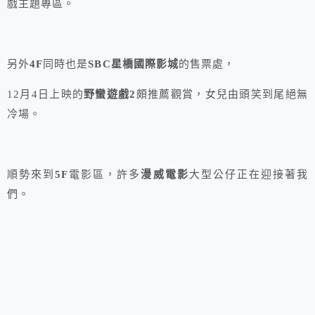
戲主題專區。
另外
4F
同時也是
SBC星橋國際影城
的售票處，
12月4日上映的
野蠻遊戲2
頗推薦觀賞，女兒由頭笑到尾絕無
冷場。
順勢來到
5F
電影區，許多
漫威電影
大型公仔正在迎接著我
們。