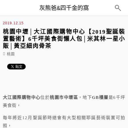
top-menu
灰熊爸&四千金的窩
2019.12.15
桃園中壢│大江國際購物中心【2019聖誕裝
置藝術】6千坪美食街懶人包│米其林一星小
販│黃亞細肉骨茶
桃園
大江國際購物中心
位於
桃園市中壢區
，地下
GB樓層
是6千坪
美食街，
每年將近12月聖誕節時總會有大型相關耶誕藝術裝置可拍
照，