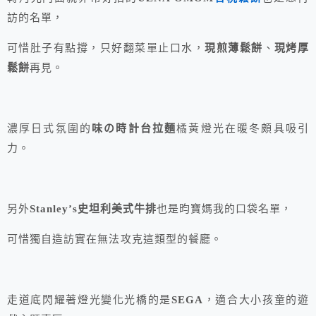
訪的名單，
可惜肚子有點撐，只好翻菜單止口水，
現煎薄鬆餅
、
現烤厚
鬆餅
再見。
濃厚日式氛圍的
味の時計台拉麵
橘黃燈光在暖冬頗具吸引
力。
另外
Stanley’s史坦利美式牛排
也是昀寶媽我的口袋名單，
可惜獨自造訪實在無法攻克這類型的餐廳。
走道底閃耀著燈光變化光橋的是
SEGA
，適合大小孩童的遊