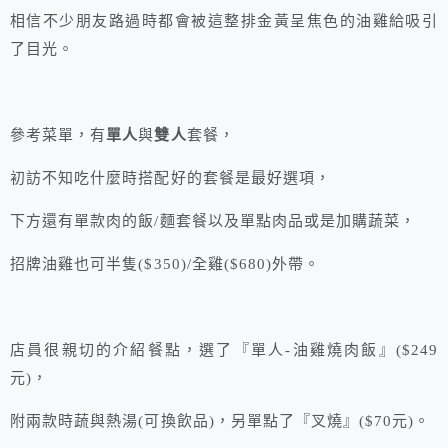
相信不少朋友路過時都會被這整排金黃呈焦色的油雞給吸引
了目光。
參考菜單，有
單人
與
雙人
套餐，
初訪不知吃什麼時搭配好的套餐是最好選項，
下方還有單款肉的飯/麵套餐以及單點肉品或是加購蔬菜，
招牌油雞也可半隻($350)/全雞($680)外帶。
店員很親切的介紹餐點，選了『單人-油雞燒肉飯』($249
元)，
附兩款時蔬與熱湯(可換飲品)，另單點了『叉燒』($70元)。