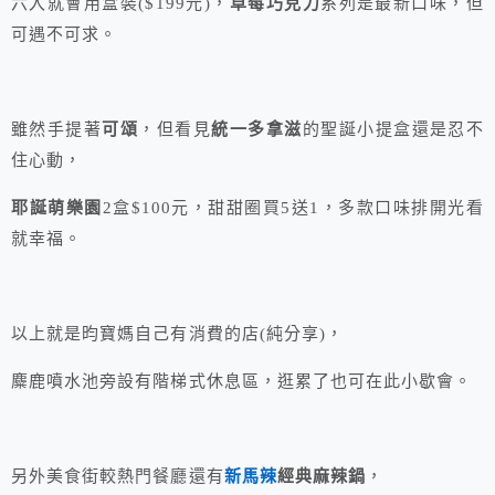
六入就會用盒裝($199元)，
草莓巧克力
系列是最新口味，但
可遇不可求。
雖然手提著
可頌
，但看見
統一多拿滋
的聖誕小提盒還是忍不
住心動，
耶誕萌樂園
2盒$100元，甜甜圈買5送1，多款口味排開光看
就幸福。
以上就是昀寶媽自己有消費的店(純分享)，
麋鹿噴水池旁設有階梯式休息區，逛累了也可在此小歇會。
另外美食街較熱門餐廳還有
新馬辣
經典麻辣鍋
，