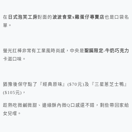
在
日式
泡芙
工房
對面的
波波食堂x雞蛋仔專賣店
也是口袋名
單。
螢光扛棒非常有工業風時尚感，中央是
聖誕限定-牛奶巧克力
卡滋口味。
猶豫後保守點了『經典原味』($70元)及『三星蔥芝士鴨』
($105元)，
趁熱吃微鹹微甜、邊緣酥內微Q口感還不錯，剩些帶回家給
女兒嚐。