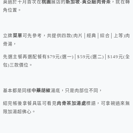
莫過於十月首次在
桃園
展店的
新加坡-黃亞細肉骨茶
，就在轉
角位置。
立牌
菜單
可先參考，共提供四款(肉片│經典│綜合│上等)肉
骨湯，
先選主餐再選配餐有$79元(選一)│$59元(選二)│$149元(全
包)三款價位。
基本都是同樣
中藥胡椒
湯底，只是肉部位不同，
結完帳後拿餐具區可看見
肉骨茶加湯處
標語，可拿碗過來無
限加湯超佛心。