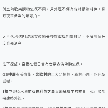
與室內歡樂購物氣氛不同，戶外區不僅有森林動物相伴，還
有夜幕低垂的景可拍。
大片落地透明玻璃窗裝飾著整排聖誕相關飾品，不管哪個角
度看都漂亮。
往下探望，
空橋
在假日會有音樂表演帶動氣氛，
GB樓層
有美食街、
北歐村
的巨大北極熊、森林小鹿，粉色聖
誕樹，
1樓
中央噴水池前有
伯利恆之星
與耶穌誕生的故事，還可順勢
拍建築外觀，