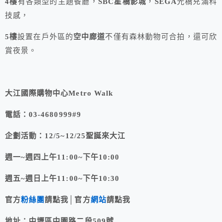
4樓
有各類型的主題餐廳，
SBC星橋影城
，
SEGA
光橋充滿科
技感，
5樓
設置在戶外區的
空中廊道
不僅有森林動物可合拍，還可欣
賞夜景。
大江國際購物中心Metro Walk
電話：03-4680999#9
企劃活動：12/5~12/25聖誕來大江
週一~週四上午11:00~下午10:00
週五~週日上午11:00~下午10:30
官方
粉絲團
請點我│官方
網站
請點我
地址：
中壢區
中園路二段509號