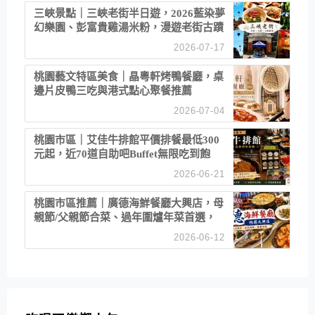
三峽景點｜三峽老街半日遊，2026藍染夢
幻樂園、彭富貴雞湯米粉，漫遊老街古蹟
2026-07-17
桃園藝文特區美食｜晶粵軒烤鴨餐廳，桌
邊片皮鴨三吃與港式點心聚餐推薦
2026-07-04
桃園市區｜艾佳牛排館平價排餐最低300
元起，近70道自助吧Buffet無限吃到飽
2026-06-21
桃園市區推薦｜廣德海鮮餐廳大興店，母
親節/父親節合菜、過年圍爐年菜首選，
招牌白鯧米粉必點
2026-06-12