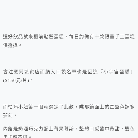
選好飲品就來櫃前點選蛋糕，每日約備有十款限量手工蛋糕
供選擇。
會注意到這家店而納入口袋名單也是因這『小宇宙蛋糕』
($150元/片)。
而恰巧小妞第一眼就選定了此款，瞧那鏡面上的星空色調多
夢幻，
內餡是奶酒巧克力配上莓果慕斯，整體口感酸中帶甜，雙色
馬卡龍不膩。