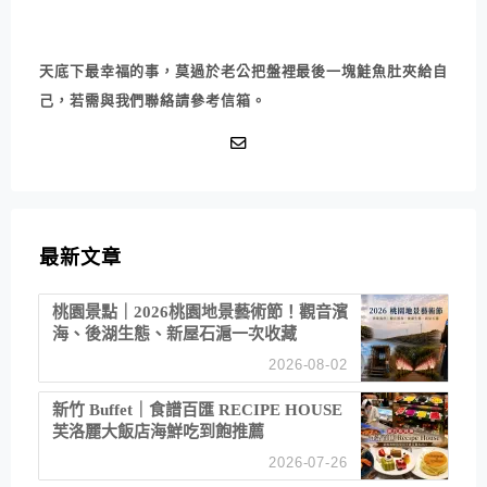
天底下最幸福的事，莫過於老公把盤裡最後一塊鮭魚肚夾給自
己，若需與我們聯絡請參考信箱。
最新文章
桃園景點｜2026桃園地景藝術節！觀音濱
海、後湖生態、新屋石滬一次收藏
2026-08-02
新竹 Buffet｜食譜百匯 RECIPE HOUSE
芙洛麗大飯店海鮮吃到飽推薦
2026-07-26