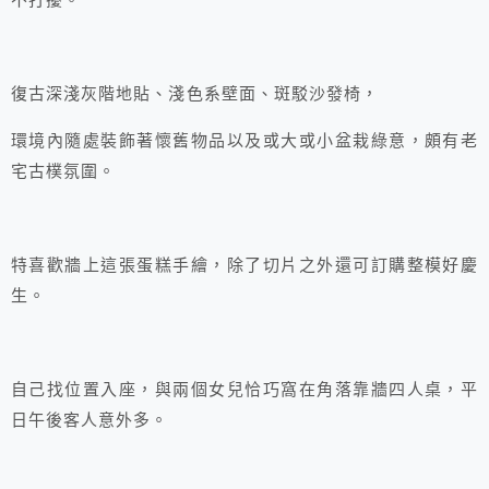
不打擾。
復古深淺灰階地貼、淺色系壁面、斑駁沙發椅，
環境內隨處裝飾著懷舊物品以及或大或小盆栽綠意，頗有老
宅古樸氛圍。
特喜歡牆上這張蛋糕手繪，除了切片之外還可訂購整模好慶
生。
自己找位置入座，與兩個女兒恰巧窩在角落靠牆四人桌，平
日午後客人意外多。