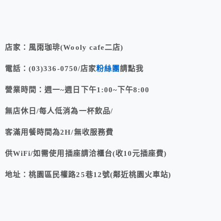
店家：風雨珈琲(Wooly cafe二店)
電話：(03)336-0750/店家
粉絲團
請點我
營業時間：週一~週日下午1:00~下午8:00
無店休日/
每人低消為一杯飲品/
客滿用餐時間為2H/無收服務費
供WiFi/如需使用插座請洽櫃台(收10元插座費)
地址：
桃園區
民權路25巷12號(鄰近桃園火車站)