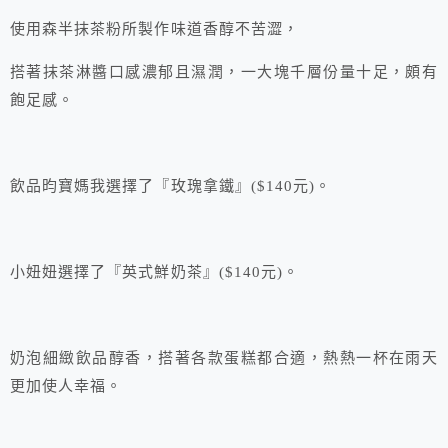
使用森半抹茶粉所製作味道香醇不苦澀，
搭著抹茶淋醬口感濃郁且濕潤，一大塊千層份量十足，頗有
飽足感。
飲品昀寶媽我選擇了『玫瑰拿鐵』($140元)。
小妞妞選擇了『英式鮮奶茶』($140元)。
奶泡細緻飲品醇香，搭著各款蛋糕都合適，熱熱一杯在雨天
更加使人幸福。