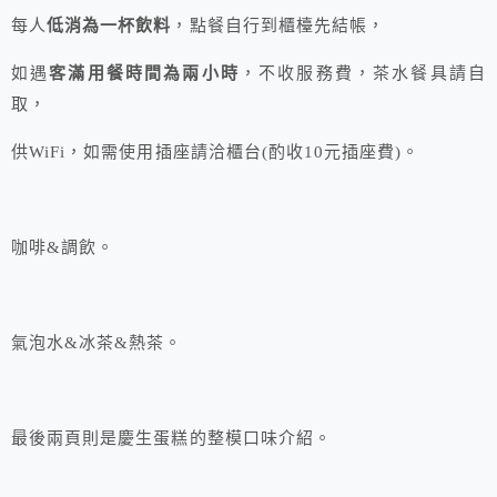
每人
低消為一杯飲料
，點餐自行到櫃檯先結帳，
如遇
客滿用餐時間為兩小時
，不收服務費，茶水餐具請自
取，
供WiFi，如需使用插座請洽櫃台(酌收10元插座費)。
咖啡&調飲。
氣泡水&冰茶&熱茶。
最後兩頁則是慶生蛋糕的整模口味介紹。