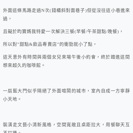
外面這條馬路走過N次(錢櫃斜對面巷子)但從沒往這小巷進來
過，
且礙於昀寶媽我特愛一次解決三餐(早餐/午茶甜點/晚餐)，
所以對”甜點&飲品專賣店”的衝勁就小了點，
這天意外有時間與兩個女兒來場午後小約會，終於踏進這間
想來超久的咖啡館。
一扇藍大門似乎隔絕了外面喧鬧的城市，室內自成一方寧靜
小天地。
裝潢走文藝小清新風格，空間寬敞且桌距拉大，用餐聊天互