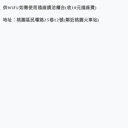
供WiFi/如需使用插座請洽櫃台(收10元插座費)
地址：
桃園區
民權路25巷12號(鄰近桃園火車站)