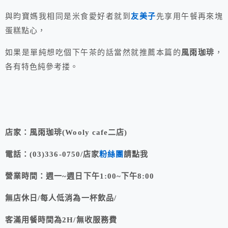
與昀寶媽我相同是米食愛好者就到
友美子
先享用午餐再來塊
蛋糕點心，
如果是單純想吃個下午茶的話當然就推薦本篇的
風雨珈琲
，
各有特色純參考搂。
店家：風雨珈琲(Wooly cafe二店)
電話：(03)336-0750/店家
粉絲團
請點我
營業時間：週一~週日下午1:00~下午8:00
無店休日/
每人低消為一杯飲品/
客滿用餐時間為2H/無收服務費