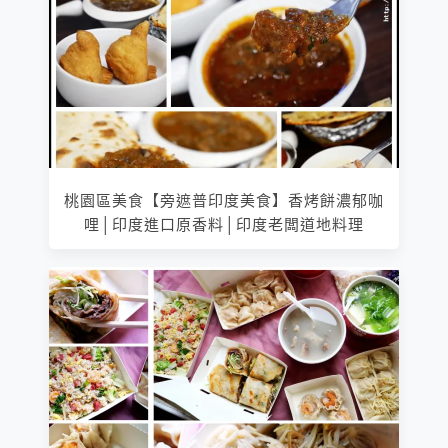
桃園區美食【旁遮普印度美食】香烤餅濃郁咖
哩│印度進口原香料│印度老闆道地料理