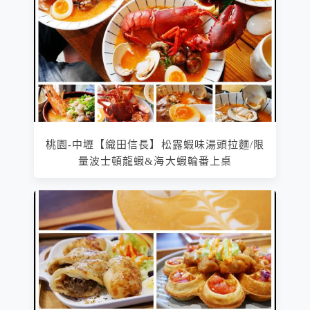
桃園-中壢【織田信長】松露蝦味湯頭拉麵/限
量波士頓龍蝦&海大蝦輪番上桌