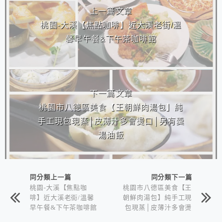
上一篇文章
桃園-大溪【焦點咖啡】近大溪老街/溫
馨早午餐&下午茶咖啡館
下一篇文章
桃園市八德區美食【王朝鮮肉湯包】純
手工現包現蒸│皮薄汁多會燙口│另有羹
湯油飯
同分類上一篇
同分類下一篇
桃園-大溪【焦點咖
桃園市八德區美食【王
啡】近大溪老街/溫馨
朝鮮肉湯包】純手工現
早午餐&下午茶咖啡館
包現蒸│皮薄汁多會燙
口│另有羹湯油飯