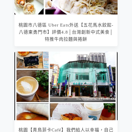
桃園市八德區 Uber Eats外送【五花馬水餃館-
八德東勇門市】評價4.8│台灣創新中式美食│
特推牛肉拉麵與捲餅
桃園【青鳥菲卡Café】我們給人以幸福，自己