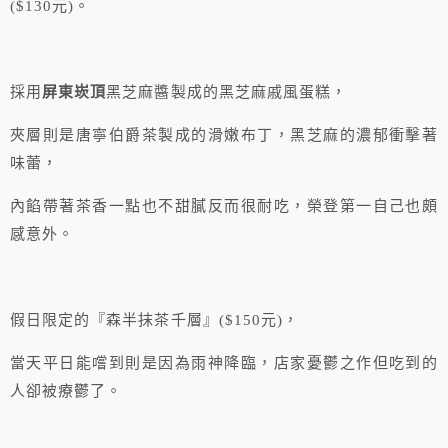
($130元)。
採用
屏東崁頂
黑芝麻醬製成的黑芝麻戚風蛋糕，
夾層則是唐寧伯爵茶製成的滑嫩布丁，黑芝麻的濃郁衝擊著
味蕾，
內餡帶著茶香一點也不甜膩反而很耐吃，榮登第一自己也頗
感意外。
假日限定的『森半抹茶千層』($150元)，
當天平日能嚐到則是因為雨神降臨，店家憂鬱之作但吃到的
人卻被療鬱了。