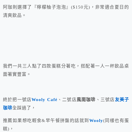
阿珈則選擇了『檸檬柚子泡泡』($150元)，非常適合夏日的
清爽飲品。
我們一共三人點了四款蛋糕分著吃，搭配著一人一杯飲品桌
面著實豐富。
終於把一號店
Wooly Café
、二號店
風雨珈琲
、三號店
友美子
珈琲
全踩過了，
推薦如果想吃輕食&早午餐拼盤的話就到
Wooly
(同樣也有蛋
糕)，