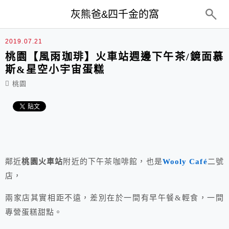
top-menu
灰熊爸&四千金的窩
2019.07.21
桃園【風雨珈琲】火車站週邊下午茶/鏡面慕
斯&星空小宇宙蛋糕
桃園
鄰近
桃園火車站
附近的下午茶咖啡館，也是
Wooly Café
二號
店，
兩家店其實相距不遠，差別在於一間有早午餐&輕食，一間
專營蛋糕甜點。