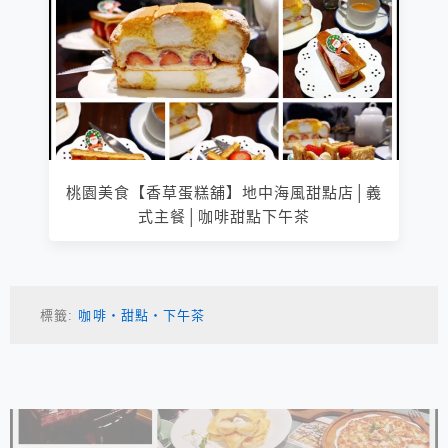
桃園美食【香草蛋糕舖】地中海風甜點店│義
式主餐│咖啡甜點下午茶
標籤:
咖啡‧甜點‧下午茶
相連文章