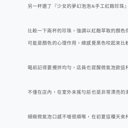
另一杯選了『少女的夢幻泡泡&手工紅麴珍珠
比較一下兩杯的珍珠，強調以紅麴萃取的顏色
可能是顏色的心理作用，總感覺黑色咬起來比
喝前記得要攪拌均勻，店員也提醒微氣泡飲這
不僅在店內，在室外未搖勻前也是非常漂亮的
細緻微氣泡口感不嗆很順喉，在初夏這種天來