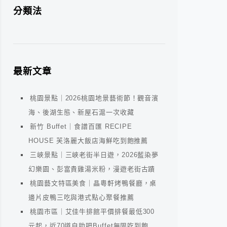
分類法
最新文章
桃園景點｜2026桃園地景藝術節！觀音濱
海、後湖生態、新屋石滬一次收藏
新竹 Buffet｜食譜百匯 RECIPE
HOUSE 芙洛麗大飯店海鮮吃到飽推薦
三峽景點｜三峽老街半日遊，2026藍染夢
幻樂園、彭富貴雞湯米粉，漫遊老街古蹟
桃園藝文特區美食｜晶粵軒烤鴨餐廳，桌
邊片皮鴨三吃與港式點心聚餐推薦
桃園市區｜艾佳牛排館平價排餐最低300
元起，近70道自助吧Buffet無限吃到飽