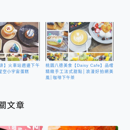
琲】火車站週邊下午
桃園八德美食【Daisy Cafe】品嚐
&星空小宇宙蛋糕
精緻手工法式甜點│浪漫好拍網美
風│咖啡下午茶
關文章