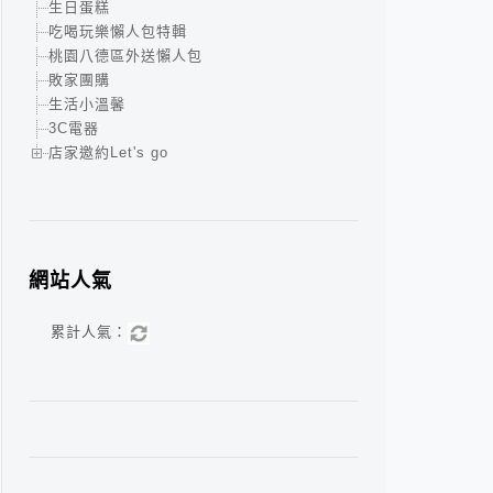
生日蛋糕
吃喝玩樂懶人包特輯
桃園八德區外送懶人包
敗家團購
生活小溫馨
3C電器
店家邀約Let's go
網站人氣
累計人氣：