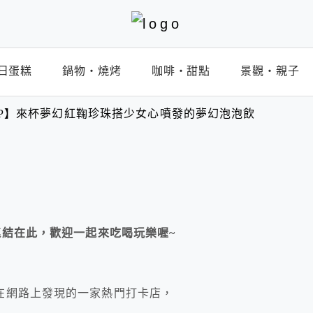
日蛋糕
鍋物‧燒烤
咖啡‧甜點
景觀‧親子
K SHOP】來杯夢幻紅鞠珍珠搭少女心噴發的夢幻泡泡飲
連結在此，歡迎一起來吃喝玩樂喔~
在網路上發現的一家熱門打卡店，