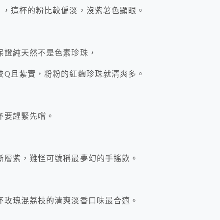
』，這杯的粉比較偏淡，沒紫薯色顯眼。
保證純天然不是色素珍珠，
較Q且紮實，粉粉的紅麴珍珠就清爽多。
杯要趕緊先嚐。
漸層紫，難怪可號稱最夢幻的手搖飲。
杯玫瑰混荔枝的清爽淡香口味最合適。