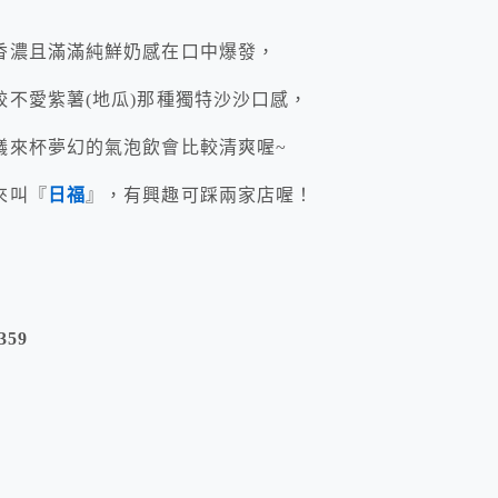
香濃且滿滿純鮮奶感在口中爆發，
不愛紫薯(地瓜)那種獨特沙沙口感，
議來杯夢幻的氣泡飲會比較清爽喔~
來叫『
日福
』，有興趣可踩兩家店喔！
359