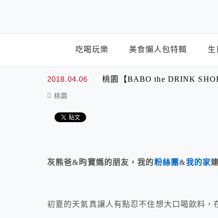
top-menu
吃喝玩樂
美食懶人包特輯
生
2018.04.06
桃園【BABO the DRIN
桃園
灰熊爸&昀寶媽的朋友，我的
粉絲團
&
我的家
初夏的天氣真讓人有點忍不住想大口喝飲料，