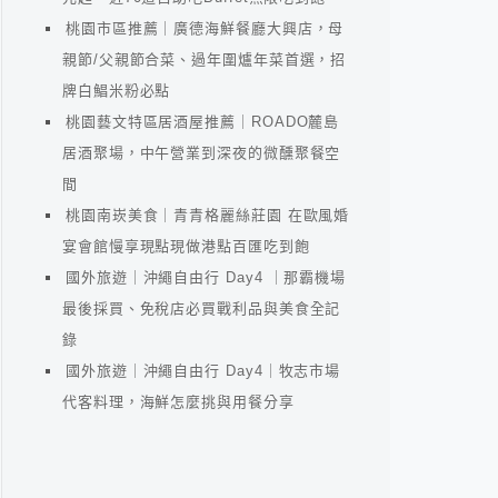
桃園市區推薦｜廣德海鮮餐廳大興店，母
親節/父親節合菜、過年圍爐年菜首選，招
牌白鯧米粉必點
桃園藝文特區居酒屋推薦｜ROADO麓島
居酒聚場，中午營業到深夜的微醺聚餐空
間
桃園南崁美食｜青青格麗絲莊園 在歐風婚
宴會館慢享現點現做港點百匯吃到飽
國外旅遊｜沖繩自由行 Day4 ｜那霸機場
最後採買、免稅店必買戰利品與美食全記
錄
國外旅遊｜沖繩自由行 Day4｜牧志市場
代客料理，海鮮怎麼挑與用餐分享