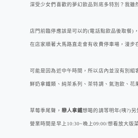
深受少女們喜歡的夢幻飲品到底多特別？我雖
店門前臨停應該是可以的(電話點飲品後取餐)
在店家順著大馬路直走會有收費停車場，漫步
可能是因為近中午時間，所以店內並沒有別組
鮮奶拿鐵類、純茶系列、茶特調、氣泡飲、花
草莓季尾聲，
戀人拿鐵
想喝的請等明年(咦?)
營業時間是早上10:30~晚上09:00/想看放大