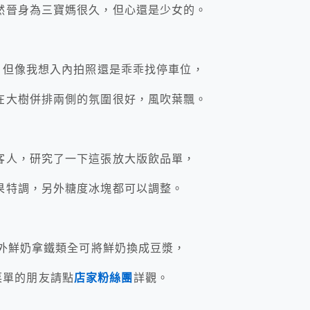
然晉身為三寶媽很久，但心還是少女的。
，但像我想入內拍照還是乖乖找停車位，
在大樹併排兩側的氛圍很好，風吹葉飄。
客人，研究了一下這張放大版飲品單，
果特調，另外糖度冰塊都可以調整。
另外鮮奶拿鐵類全可將鮮奶換成豆漿，
版菜單的朋友請點
店家粉絲團
詳觀。