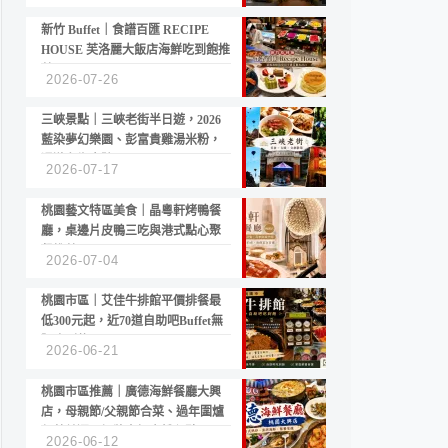
新竹 Buffet｜食譜百匯 RECIPE
HOUSE 芙洛麗大飯店海鮮吃到飽推
薦
2026-07-26
三峽景點｜三峽老街半日遊，2026
藍染夢幻樂園、彭富貴雞湯米粉，
漫遊老街古蹟
2026-07-17
桃園藝文特區美食｜晶粵軒烤鴨餐
廳，桌邊片皮鴨三吃與港式點心聚
餐推薦
2026-07-04
桃園市區｜艾佳牛排館平價排餐最
低300元起，近70道自助吧Buffet無
限吃到飽
2026-06-21
桃園市區推薦｜廣德海鮮餐廳大興
店，母親節/父親節合菜、過年圍爐
年菜首選，招牌白鯧米粉必點
2026-06-12