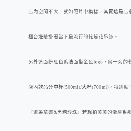
店內空間不大，就如照片中模樣，其實這是店
櫃台邊懸掛著當下最流行的乾燥花吊飾。
另外這面粉紅色系牆面搭金色logo，與一旁
店內飲品分
中杯
(500ml)/
大杯
(700ml)，特
『紫薯拿鐵&黑糖珍珠』若想拍美美的漸層系那