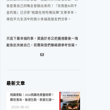
食是靠自己的嘴去發掘出來的！『灰熊爸&四千
金的窩』已分享"桃園在地吃喝玩樂"文章多年，
尋找平凡生活中的微小幸福與朋友們分享。
天底下最幸福的事，莫過於老公把盤裡最後一塊
鮭魚肚夾給自己，若需與我們聯絡請參考信箱。
最新文章
桃園景點｜2026桃園地景藝術節！
觀音濱海、後湖生態、新屋石滬一
次收藏
2026-08-02