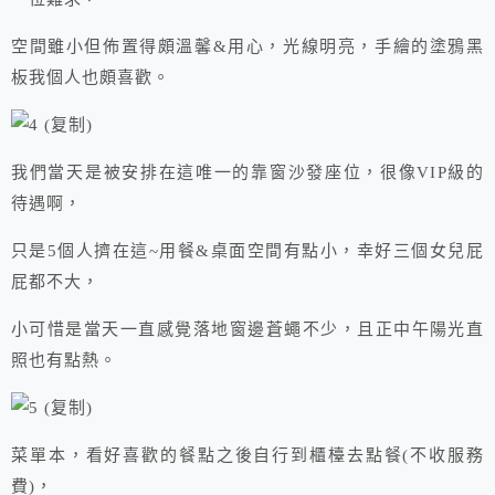
空間雖小但佈置得頗溫馨&用心，光線明亮，手繪的塗鴉黑
板我個人也頗喜歡。
我們當天是被安排在這唯一的靠窗沙發座位，很像VIP級的
待遇啊，
只是5個人擠在這~用餐&桌面空間有點小，幸好三個女兒屁
屁都不大，
小可惜是當天一直感覺落地窗邊蒼蠅不少，且正中午陽光直
照也有點熱。
菜單本，看好喜歡的餐點之後自行到櫃檯去點餐(不收服務
費)，