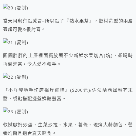
當天阿珈有點感冒~所以點了『熱水果茶』，鄉村造型的兩層
壺超可愛&很討喜。
圓圓胖胖的上層裡面擺放著不少新鮮水果切片(塊)，想喝時
再倒進茶，令人愛不釋手。
『小咩爹地手切唐揚炸雞塊』($200元)/佐法蘭西蜂蜜芥末
醬，餐點搭配擺盤鮮豔豐富。
軟嫩歐姆炒蛋、生菜沙拉、水果、薯條、現烤大蒜麵包，營
養均衡且適合夏天輕食。