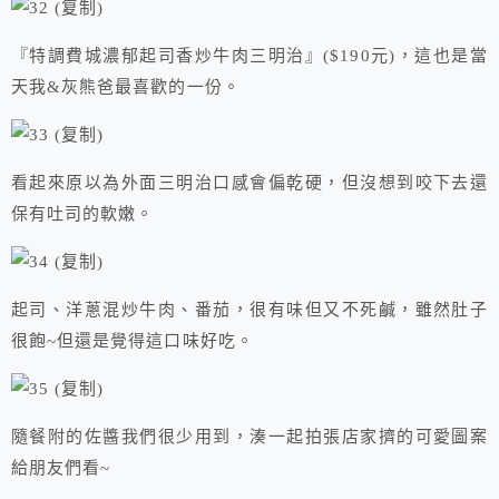
『特調費城濃郁起司香炒牛肉三明治』($190元)，這也是當
天我&灰熊爸最喜歡的一份。
看起來原以為外面三明治口感會偏乾硬，但沒想到咬下去還
保有吐司的軟嫩。
起司、洋蔥混炒牛肉、番茄，很有味但又不死鹹，雖然肚子
很飽~但還是覺得這口味好吃。
隨餐附的佐醬我們很少用到，湊一起拍張店家擠的可愛圖案
給朋友們看~