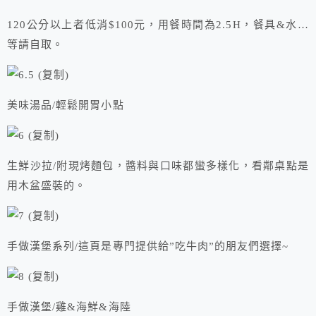
120公分以上者低消$100元，用餐時間為2.5H，餐具&水…
等請自取。
美味湯品/輕鬆開胃小點
生鮮沙拉/附現烤麵包，醬料與口味都蠻多樣化，看鄰桌點是
用木盆盛裝的。
手做漢堡系列/這頁是專門提供給”吃牛肉”的朋友們選擇~
手做漢堡/雞&海鮮&海陸