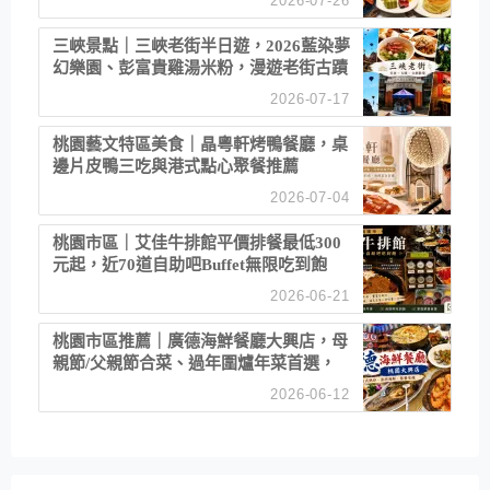
2026-07-26
三峽景點｜三峽老街半日遊，2026藍染夢
幻樂園、彭富貴雞湯米粉，漫遊老街古蹟
2026-07-17
桃園藝文特區美食｜晶粵軒烤鴨餐廳，桌
邊片皮鴨三吃與港式點心聚餐推薦
2026-07-04
桃園市區｜艾佳牛排館平價排餐最低300
元起，近70道自助吧Buffet無限吃到飽
2026-06-21
桃園市區推薦｜廣德海鮮餐廳大興店，母
親節/父親節合菜、過年圍爐年菜首選，
招牌白鯧米粉必點
2026-06-12