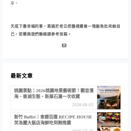
享。
天底下最幸福的事，莫過於老公把盤裡最後一塊鮭魚肚夾給自
己，若需與我們聯絡請參考信箱。
最新文章
桃園景點｜2026桃園地景藝術節！觀音濱
海、後湖生態、新屋石滬一次收藏
2026-08-02
新竹 Buffet｜食譜百匯 RECIPE HOUSE
芙洛麗大飯店海鮮吃到飽推薦