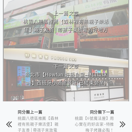
相連文章
上一篇文章
桃園八德區推薦【森林裡有熊親子樂活
堡】親子友善│帶孩子來放電的好地方
下一篇文章
新北市【Howfun 好飯食堂-林口環球
a8】西班牙小酒館餐廳(已結束營業)
同分類上一篇
同分類下一篇
桃園八德區推薦【森林
桃園【6號魔法屋】用
裡有熊親子樂活堡】親
心實在的好店家~特推
子友善│帶孩子來放電
梅子烤雞必點！