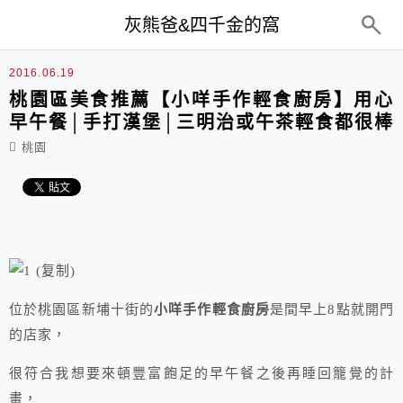
top-menu
灰熊爸&四千金的窩
2016.06.19
桃園區美食推薦【小咩手作輕食廚房】用心
早午餐│手打漢堡│三明治或午茶輕食都很棒
桃園
位於桃園區新埔十街的
小咩手作輕食廚房
是間早上8點就開門
的店家，
很符合我想要來頓豐富飽足的早午餐之後再睡回籠覺的計
畫，