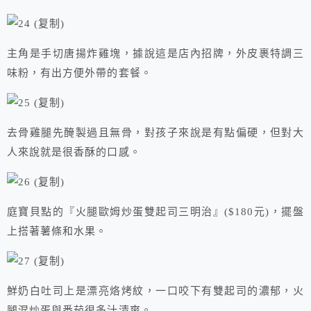
主角是手切唐揚炸雞塊，據說這是店內招牌，外皮裹特調三
味粉，有出方便外帶的套餐。
去骨雞腿先醃製過且無骨，對孩子來說是有點偏硬，但對大
人來說就是很香酥的口感。
庭寶貝點的『火腿歐姆炒蛋雙起司三明治』($180元)，擺盤
上搭著薯條和水果。
鮮奶白吐司上是漂亮烙烤紋，一口咬下有雙起司的濃郁，火
腿混炒蛋與番茄很多汁清爽。