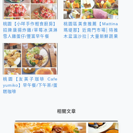
桃園【小咩手作輕食廚房】
桃園區美食推薦【Mattina
招牌唐揚炸雞/草莓冰淇淋
瑪堤那】近南門市場│特推
雪人雞蛋仔/豐富早午餐
木盆溫沙拉│大量新鮮蔬果
與堅果穀物燕麥超養生
桃園【友美子珈琲 Cafe
yumiko】早午餐/下午茶/蛋
糕咖啡
相關文章