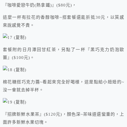
『咖啡愛戀牛奶(熱拿鐵)』($80元)，
這麼一杯有拉花的香醇咖啡~搭套餐還能折抵30元，以質感
來說感覺不貴。
套餐附的日月潭回甘紅茶，另點了一杯『黑巧克力奶泡歐
蕾』($100元)。
棉花糖搭巧克力醬~看起來完全好喝樣，這是點給小妞妞的~
沒一會就去掉半杯。
『招牌新鮮水果茶』($120元)，顏色深~茶味道還蠻重的，上
面許多新鮮水果切塊。