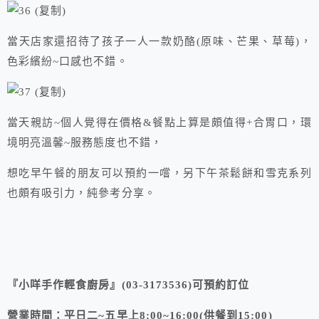
當天店家還招待了孩子一人一款奶酪(原味、芒果、草莓)，
色彩繽紛~口感也不錯。
當天親訪~個人覺得在價格&餐點上算是頗值得+合胃口，環
境明亮溫馨~服務態度也不錯，
想吃早午餐的朋友可以預約一嚐，另下午茶鬆餅和雪克系列
也頗有吸引力，純參考分享。
『小咩手作輕食廚房』(03-3173536)可預約訂位
營業時間：平日二~五早上8:00~16:00(供餐到15:00)