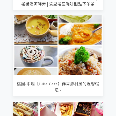
老街溪河畔旁│質感老屋咖啡甜點下午茶
桃園-中壢【Lilia Cafe】非常鄉村風的溫馨環
境~