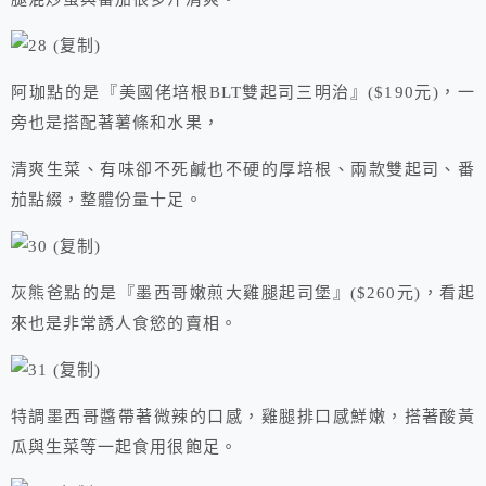
阿珈點的是『美國佬培根BLT雙起司三明治』($190元)，一
旁也是搭配著薯條和水果，
清爽生菜、有味卻不死鹹也不硬的厚培根、兩款雙起司、番
茄點綴，整體份量十足。
灰熊爸點的是『墨西哥嫩煎大雞腿起司堡』($260元)，看起
來也是非常誘人食慾的賣相。
特調墨西哥醬帶著微辣的口感，雞腿排口感鮮嫩，搭著酸黃
瓜與生菜等一起食用很飽足。