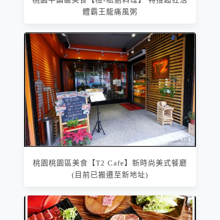
桃園平鎮區美食【橙-私廚料理】 特推超狂活
體霸王龍痛風粥
桃園桃園區美食【T2 Cafe】新時尚美式餐廳
(目前已搬遷至新地址)