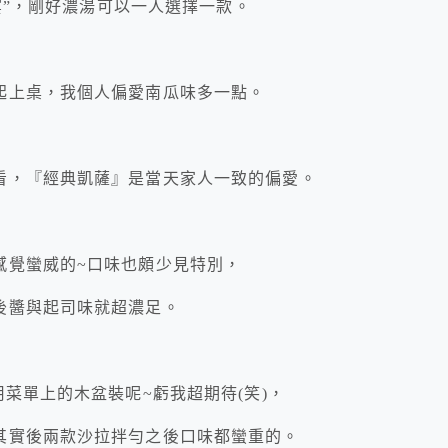
饗宴”，剛好濃湯可以一人選擇一款。
起上桌，我個人偏愛南瓜味多一點。
看，『經典凱薩』是當天家人一致的偏愛。
感覺蠻威的~口味也頗少見特別，
後醬與起司味就超濃足。
菜單上的木盆裝呢~虧我超期待(笑)，
其實後兩款沙拉拌勻之後口味都蠻重的。