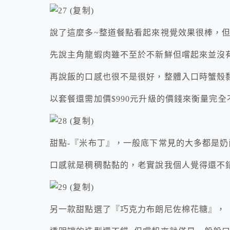
說了這麼多~整道餐點看起來視覺效果很棒，但
先說主角龍蝦肉雖不至於不新鮮但嚐起來並沒
再說飯的口感也很不是很好，整體入口時蟹殼
以套餐還需加價$990元升級的價錢來衡量完
甜點-『米布丁』，一般底下常見的大多都是奶
口感就是稠稠黏黏的，老實說我個人覺得還不錯
另一款甜點選了『巧克力布朗尼佐棉花糖』，