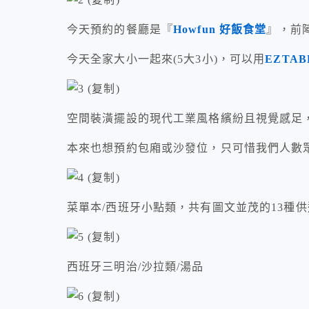
今天預約的餐廳是『
Howfun 好飯食堂
』，前
今天全家大小一起來(5大3小)，可以用
EZTA
空間裝潢擺設的現代工業風格繽紛且視覺感足
本來也想預約包廂或沙發位，只可惜我們人數
菜單本/西班牙小點類，共有圖文並茂的13種
西班牙三明治/沙拉類/湯品