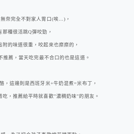
無奈完全不對家人胃口(唉…)，
有那種很活跳Q彈咬勁，
黏附的味道很重，咬起來也糜糜的，
全不推薦，當天吃完最不合口的也是這道。
酪，這邊則是西班牙米+牛奶混煮=米布丁，
吃，推薦給平時就喜歡”濃稠奶味”的朋友。