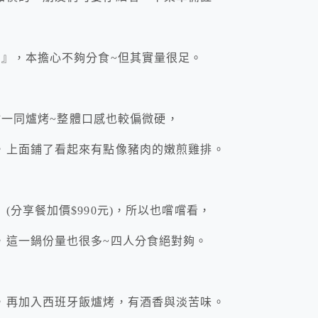
飯』，本擔心不夠分食~但其實量很足。
食材一同爐烤~整體口感也較偏微硬，
，上面鋪了看起來有點像豬肉的嫩煎雞排。
分享餐加價$990元)，所以也嚐嚐看，
，這一鍋份量也很多~四人分食絕對夠。
，再加入西班牙飯爐烤，有酒香與淡苦味。