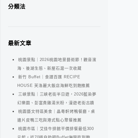
分類法
最新文章
桃園景點｜2026桃園地景藝術節！觀音濱
海、後湖生態、新屋石滬一次收藏
新竹 Buffet｜食譜百匯 RECIPE
HOUSE 芙洛麗大飯店海鮮吃到飽推薦
三峽景點｜三峽老街半日遊，2026藍染夢
幻樂園、彭富貴雞湯米粉，漫遊老街古蹟
桃園藝文特區美食｜晶粵軒烤鴨餐廳，桌
邊片皮鴨三吃與港式點心聚餐推薦
桃園市區｜艾佳牛排館平價排餐最低300
元起，近70道自助吧Buffet無限吃到飽