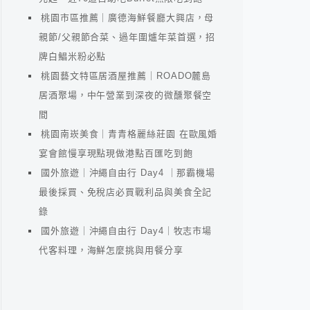
桃園市區推薦｜廣德海鮮餐廳大興店，母
親節/父親節合菜、過年圍爐年菜首選，招
牌白鯧米粉必點
桃園藝文特區居酒屋推薦｜ROADO麓島
居酒聚場，中午營業到深夜的微醺聚餐空
間
桃園南崁美食｜青青格麗絲莊園 在歐風婚
宴會館慢享現點現做港點百匯吃到飽
國外旅遊｜沖繩自由行 Day4 ｜那霸機場
最後採買、免稅店必買戰利品與美食全記
錄
國外旅遊｜沖繩自由行 Day4｜牧志市場
代客料理，海鮮怎麼挑與用餐分享