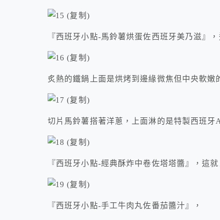
『西班牙小點-馬鈴薯烘蛋佐西班牙美乃滋』
炙熱的鐵鍋上面是烘烤到邊緣微焦但中央軟嫩
切片馬鈴薯搭著洋蔥，上面淋的是特製西班牙Ai
『西班牙小點-經典酥炸中卷佐塔塔醬』，這
『西班牙小點-手工牛肉丸佐番茄醬汁』，