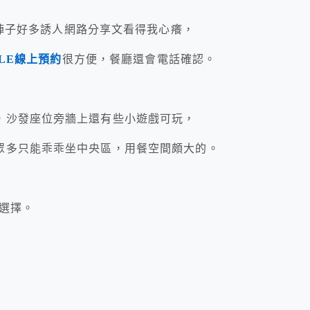
陣子好多誘人網路分享文看得我心癢，
BLE線上預約
很方便，餐廳還會電話確認。
，沙發座位旁牆上還有些小遊戲可玩，
眾多只能乖乖坐中央區，用餐空間頗大的。
供選擇。