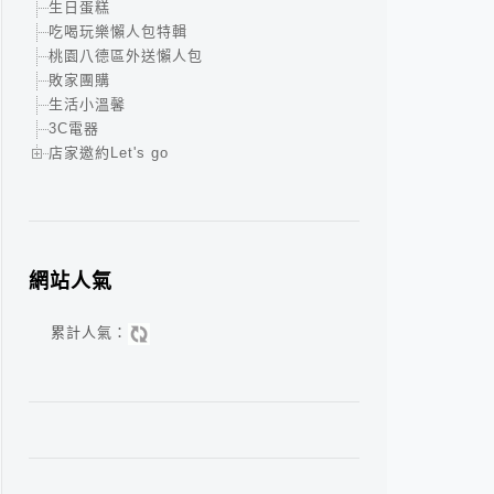
生日蛋糕
吃喝玩樂懶人包特輯
桃園八德區外送懶人包
敗家團購
生活小溫馨
3C電器
店家邀約Let's go
網站人氣
累計人氣：