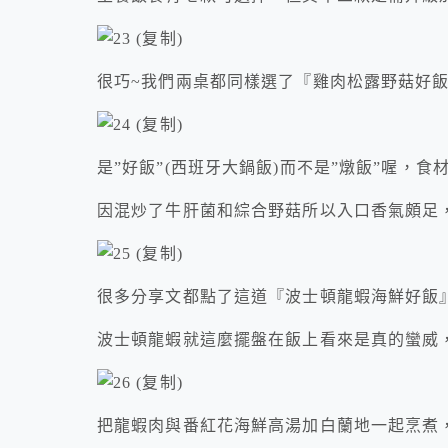
很巧~我們兩桌都同樣選了『雞肉松露野菇好
是”好飯”(西班牙大鍋飯)而不是”燉飯”喔，
因混炒了牛肝菌和綜合野菇所以入口香氣頗足
很多分享文都點了這道『波士頓龍蝦海鮮好飯』(
波士頓龍蝦就這麼擺盤在飯上看來是真的蠻威
把龍蝦肉與番紅花海鮮高湯加白蘭地一起烹煮