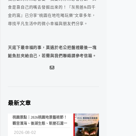
食是靠自己的嘴去發掘出來的！『灰熊爸&四千
金的窩』已分享"桃園在地吃喝玩樂"文章多年，
尋找平凡生活中的微小幸福與朋友們分享。
天底下最幸福的事，莫過於老公把盤裡最後一塊
鮭魚肚夾給自己，若需與我們聯絡請參考信箱。
最新文章
桃園景點｜2026桃園地景藝術節！
觀音濱海、後湖生態、新屋石滬一
次收藏
2026-08-02