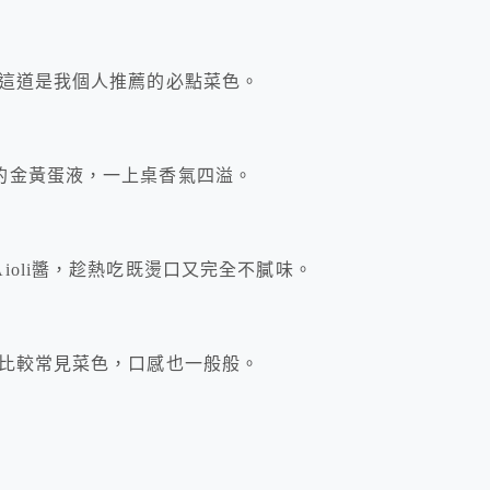
，這道是我個人推薦的必點菜色。
的金黃蛋液，一上桌香氣四溢。
oli醬，趁熱吃既燙口又完全不膩味。
就比較常見菜色，口感也一般般。