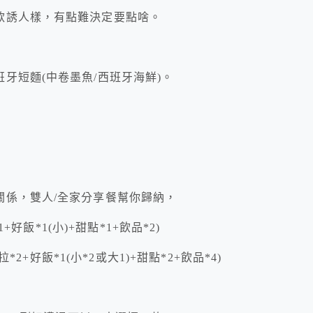
款誘人樣，有點難決定要點啥。
牙短麵(中卷墨魚/西班牙海鮮)。
關係，雙人/全家分享餐幫你歸納，
+好飯*1(小)+甜點*1+飲品*2)
*2+好飯*1(小*2或大1)+甜點*2+飲品*4)