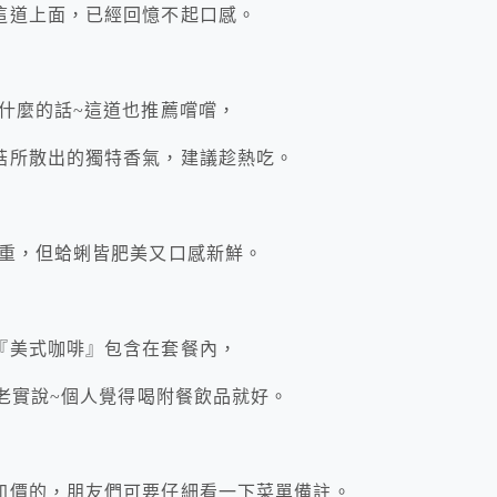
這道上面，已經回憶不起口感。
什麼的話~這道也推薦嚐嚐，
菇所散出的獨特香氣，建議趁熱吃。
點重，但蛤蜊皆肥美又口感新鮮。
『美式咖啡』包含在套餐內，
但老實說~個人覺得喝附餐飲品就好。
加價的，朋友們可要仔細看一下菜單備註。