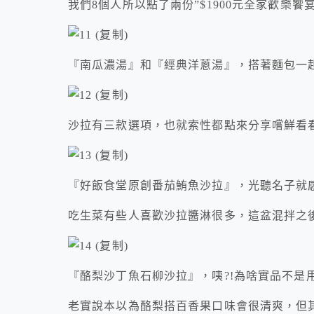
我們8個人所以點了兩份”$1900元全家歡樂
『南瓜濃湯』和『經典洋蔥湯』，搭著麵包一
沙拉有三款選項，也就索性都點來分享嚐鮮看
『好飯食堂原創番茄鮪魚沙拉』，光聽名子就
吃生菜有些人喜歡沙拉醬淋很多，這盆混拌之
『酪梨沙丁魚石柳沙拉』，咦?!為啥實品不是用
老實說本以為酪梨搭百香果口味會很清爽，但