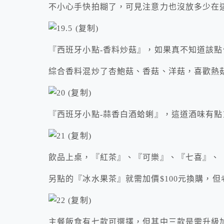
不小心手快拍糊了，可見注意力也沒放多少在
『西班牙小點-香料炒菇』，如果真不知道該點
綜合香料混炒了杏鮑菇、香菇、洋菇，喜歡熱
『西班牙小點-蒜香白酒蛤蜊』，這道酒味有
飲品上桌，『紅茶』、『可樂』、『七喜』、
另點的『冰水果茶』就需加價$100元換購，
主餐飯食有七款可選擇，但其中三款是需升級