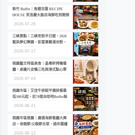
新竹 Buffet｜食譜百匯 RECIPE
HOUSE 芙洛麗大飯店海鮮吃到飽推
薦
2026-07-26
三峽景點｜三峽老街半日遊，2026
藍染夢幻樂園、彭富貴雞湯米粉，
漫遊老街古蹟
2026-07-17
桃園藝文特區美食｜晶粵軒烤鴨餐
廳，桌邊片皮鴨三吃與港式點心聚
餐推薦
2026-07-04
桃園市區｜艾佳牛排館平價排餐最
低300元起，近70道自助吧Buffet無
限吃到飽
2026-06-21
桃園市區推薦｜廣德海鮮餐廳大興
店，母親節/父親節合菜、過年圍爐
年菜首選，招牌白鯧米粉必點
2026-06-12