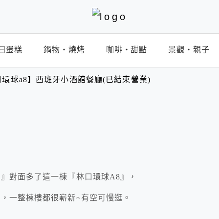
日蛋糕
鍋物‧燒烤
咖啡‧甜點
景觀‧親子
林口環球a8】西班牙小酒館餐廳(已結束營業)
』對面多了這一棟『林口環球A8』，
便，一整棟樓都很嶄新~有空可慢逛。