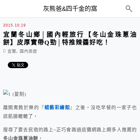
top-menu
灰熊爸&四千金的窩
2015.10.19
宜蘭冬山鄉│國內輕旅行【冬山金珠蔥油
餅】皮厚實帶Q勁│特推辣醬好吃！
,
宜蘭
國內旅遊
離開寓教於樂的『
蜡藝彩繪館
』之後，沒吃早餐的一家子也
該飢腸轆轆了，
搜尋了要去民宿的路上~正巧會路過這攤網路上頗多人推薦的
冬山金珠蔥油餅
，