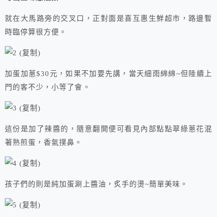
就在大馬路旁的交叉口，正對面是喜互惠生鮮超市，路邊暫
時臨停算很方便。
加蛋加蔥$30元，如果不加要先講，當天細雨綿綿~但陸續上
門的客不少，小等了會。
這份是加了辣醬的，隨意翻開便可看見內部點點翠綠蔥花混
著熟煎蛋，香氣撲鼻。
孩子們的則是純加蛋涮上醬油，炙手的燙~簡單美味。