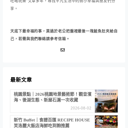
吃喝玩樂"文章多年，尋找平凡生活中的微小幸福與朋友們分
享。
天底下最幸福的事，莫過於老公把盤裡最後一塊鮭魚肚夾給自
己，若需與我們聯絡請參考信箱。
最新文章
桃園景點｜2026桃園地景藝術節！觀音濱
海、後湖生態、新屋石滬一次收藏
2026-08-02
新竹 Buffet｜食譜百匯 RECIPE HOUSE
芙洛麗大飯店海鮮吃到飽推薦