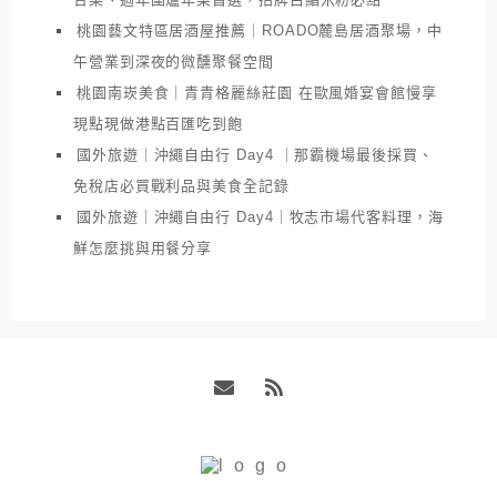
桃園藝文特區居酒屋推薦｜ROADO麓島居酒聚場，中
午營業到深夜的微醺聚餐空間
桃園南崁美食｜青青格麗絲莊園 在歐風婚宴會館慢享
現點現做港點百匯吃到飽
國外旅遊｜沖繩自由行 Day4 ｜那霸機場最後採買、
免稅店必買戰利品與美食全記錄
國外旅遊｜沖繩自由行 Day4｜牧志市場代客料理，海
鮮怎麼挑與用餐分享
Email
RSS