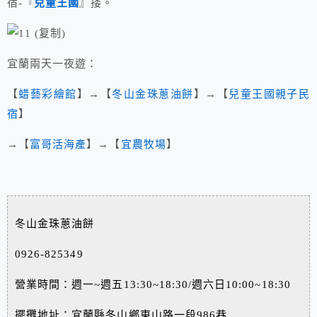
宿-『
兒童王國
』搂。
宜蘭兩天一夜遊：
【
蜡藝彩繪館
】→【
冬山金珠蔥油餅
】→【
兒童王國親子民
宿
】
→【
富哥活海產
】→【
宜農牧場
】
冬山金珠蔥油餅
0926-825349
營業時間：週一~週五13:30~18:30/週六日10:00~18:30
擺攤地址：宜蘭縣冬山鄉東山路一段986巷