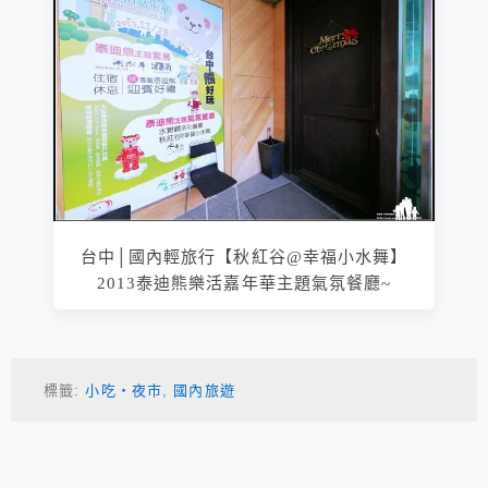
台中│國內輕旅行【秋紅谷@幸福小水舞】
2013泰迪熊樂活嘉年華主題氣氛餐廳~
標籤:
小吃‧夜市
,
國內旅遊