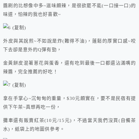
醬刷的比想像中多~滋味頗辣，是很欲罷不能(一口接一口)的
味道，怕辣的我也好喜歡~
外皮與其說煎~不如說是炸(難得不油)，蓬鬆的厚實口感~咬
下去卻是意外的Q彈有勁，
金黃餅皮混著蔥花與蛋香，還有吃到最後一口都還沾滿嘴的
辣醬，完全推薦的好吃！
拿在手掌心~沉甸甸的重量，$30元頗實在，要不是民宿有提
供下午茶~真想再吃一份，
攤車還有販賣紅茶(10元/15元)，不過當天我們沒買(自備茶
水)，紙袋上的地圖供參考。