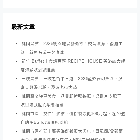
最新文章
桃園景點｜2026桃園地景藝術節！觀音濱海、後湖生
態、新屋石滬一次收藏
新竹 Buffet｜食譜百匯 RECIPE HOUSE 芙洛麗大飯
店海鮮吃到飽推薦
三峽景點｜三峽老街半日遊，2026藍染夢幻樂園、彭
富貴雞湯米粉，漫遊老街古蹟
桃園藝文特區美食｜晶粵軒烤鴨餐廳，桌邊片皮鴨三
吃與港式點心聚餐推薦
桃園市區｜艾佳牛排館平價排餐最低300元起，近70道
自助吧Buffet無限吃到飽
桃園市區推薦｜廣德海鮮餐廳大興店，母親節/父親節
合菜、過年圍爐年菜首選，招牌白鯧米粉必點