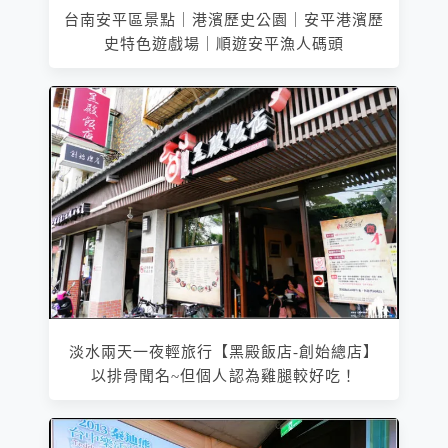
台南安平區景點｜港濱歷史公園｜安平港濱歷
史特色遊戲場｜順遊安平漁人碼頭
淡水兩天一夜輕旅行【黑殿飯店-創始總店】
以排骨聞名~但個人認為雞腿較好吃！