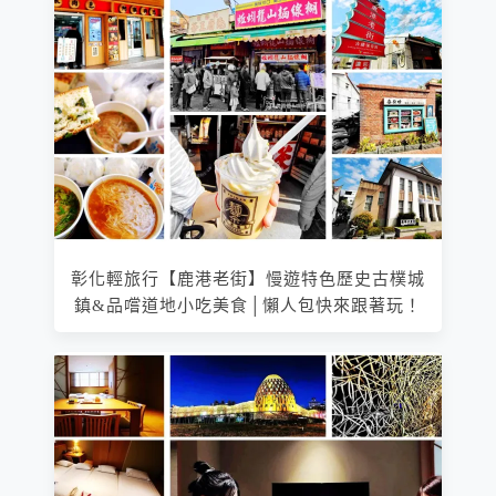
彰化輕旅行【鹿港老街】慢遊特色歷史古樸城
鎮&品嚐道地小吃美食│懶人包快來跟著玩！