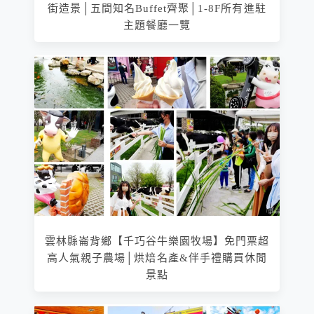
街造景│五間知名Buffet齊聚│1-8F所有進駐
主題餐廳一覽
雲林縣崙背鄉【千巧谷牛樂園牧場】免門票超
高人氣親子農場│烘焙名產&伴手禮購買休閒
景點