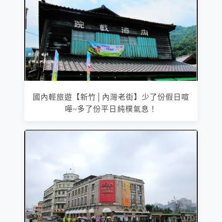
國內輕旅遊【新竹│內灣老街】少了份假日喧
嘩~多了份平日純樸氣息！