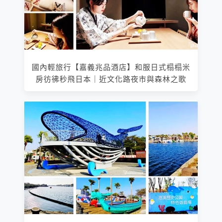
國內輕旅行【嘉義兆品酒店】和服日式榻榻米
房彷彿秒飛日本｜近文化路夜市與森林之歌