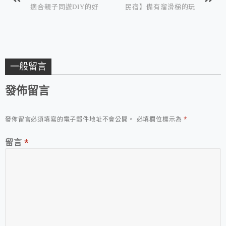
適合親子同遊DIY的好
民宿】備有溜滑梯的玩
去處
具王國房
一般留言
發佈留言
發佈留言必須填寫的電子郵件地址不會公開。
必填欄位標示為
*
留言
*