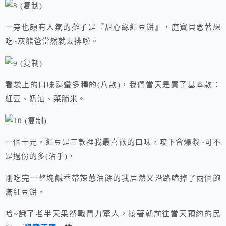
一旁也頗有人氣的攤子是『甜心緣紅豆餅』，庭寶貝念著想
吃~灰熊爸當然就去排啦。
看袋上的口味還蠻多種的(八款)，我們當天是買了基本款：
紅豆、奶油、菜脯米。
一個十元，紅豆是三款裡我最喜歡的口味，咬下會爆漿~可不
是過份的多(沾手)，
剛吃完一整塊鹹香帶辣蔥油餅的我居然又沿路嗑掉了兩個飽
滿紅豆餅，
哈~餓了老半天果然戰鬥力驚人，接著就前往當天預約的民