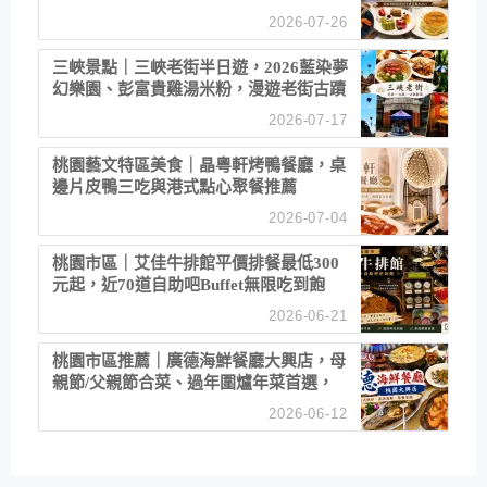
2026-07-26
三峽景點｜三峽老街半日遊，2026藍染夢
幻樂園、彭富貴雞湯米粉，漫遊老街古蹟
2026-07-17
桃園藝文特區美食｜晶粵軒烤鴨餐廳，桌
邊片皮鴨三吃與港式點心聚餐推薦
2026-07-04
桃園市區｜艾佳牛排館平價排餐最低300
元起，近70道自助吧Buffet無限吃到飽
2026-06-21
桃園市區推薦｜廣德海鮮餐廳大興店，母
親節/父親節合菜、過年圍爐年菜首選，
招牌白鯧米粉必點
2026-06-12