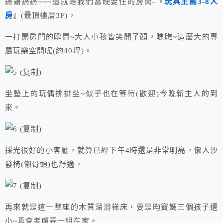
鏘鏘鏘鏘~~~這就是我們當晚要住的房間-『
玩具王國3-8人
房
』(最頂樓層3F)，
一打開房門的瞬間~大人小孩皆笑開了顏，瞧瞧~這麼大的專
屬玩樂空間呢(約40坪)。
坐墊上的玩偶排排坐~似乎也在等待(歡迎)今晚新主人的到
來。
採光很好的小客廳，就算已經下午4時還是非常明亮，懶人沙
發椅(懶骨頭)也舒適。
再來就是這一整座的木質溜滑梯床，要是昀寶媽三個孩子還
小~真會考慮弄一組在家。