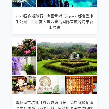
2020國內輕旅行│桃園青埔【Xpark 都會型水
生公園】日本高人氣八景島團隊首度跨海來台
水族館
雲林縣古坑鄉【蘿莎玫瑰山莊】免費參觀耐斯
企業集團旗下香氛品牌│同篇加映庵古坑咖啡