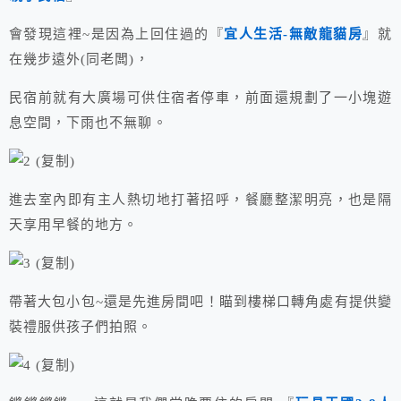
會發現這裡~是因為上回住過的『
宜人生活-無敵龍貓房
』就
在幾步遠外(同老闆)，
民宿前就有大廣場可供住宿者停車，前面還規劃了一小塊遊
息空間，下雨也不無聊。
進去室內即有主人熱切地打著招呼，餐廳整潔明亮，也是隔
天享用早餐的地方。
帶著大包小包~還是先進房間吧！瞄到樓梯口轉角處有提供變
裝禮服供孩子們拍照。