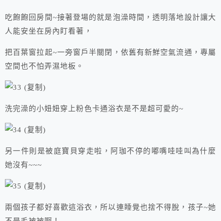
吃飽飽回房間~接著登場的就是泡澡時間，透明落地設計讓大
人能安坐在房內盯看著，
把百葉窗拉起~一旁窗戶半關閉，依舊有新鮮空氣流通，專屬
空間也不怕弄濕地板。
洗完澡的小妞妞穿上粉色卡通浴衣是不是超可愛的~
另一件則是被庭寶貝穿走啦，阿珈不停的嘟嘴哇哇叫為什麼
她沒有~~~
兩個孩子都好喜歡這浴衣，所以連睡覺也捨不得脫，孩子~她