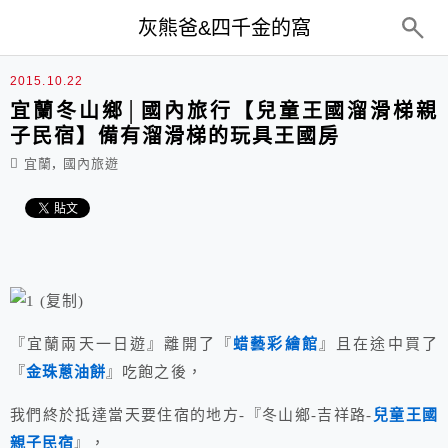
top-menu
灰熊爸&四千金的窩
2015.10.22
宜蘭冬山鄉│國內旅行【兒童王國溜滑梯親
子民宿】備有溜滑梯的玩具王國房
,
宜蘭
國內旅遊
『宜蘭兩天一日遊』離開了『
蜡藝彩繪館
』且在途中買了
『
金珠蔥油餅
』吃飽之後，
我們終於抵達當天要住宿的地方-『冬山鄉-吉祥路-
兒童王國
親子民宿
』，