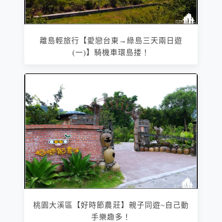
離島輕旅行【愛戀台東→綠島三天兩日遊
(一)】騎機車環島搂！
桃園大溪區【好時節農莊】親子同遊~自己動
手樂趣多！