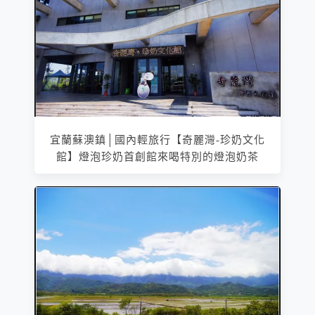
宜蘭蘇澳鎮│國內輕旅行【奇麗灣-珍奶文化
館】燈泡珍奶首創館來喝特別的燈泡奶茶