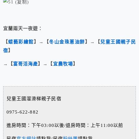
宜蘭兩天一夜遊：
【
蜡藝彩繪館
】→【
冬山金珠蔥油餅
】→【
兒童王國親子民
宿
】
→【
富哥活海產
】→【
宜農牧場
】
兒童王國溜滑梯親子民宿
0975-622-882
進房時間：下午03:00以後/退房時間：上午11:00以前
民宿
官方網站
請點我/民宿
粉絲團
請點我