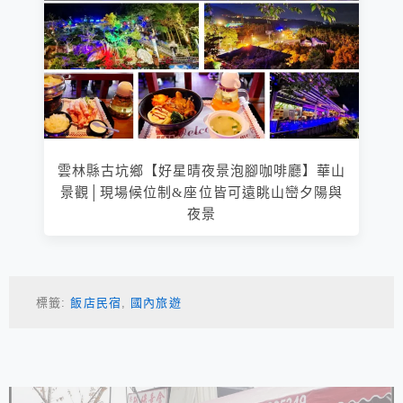
雲林縣古坑鄉【好星晴夜景泡腳咖啡廳】華山
景觀│現場候位制&座位皆可遠眺山巒夕陽與
夜景
標籤:
飯店民宿
,
國內旅遊
相連文章