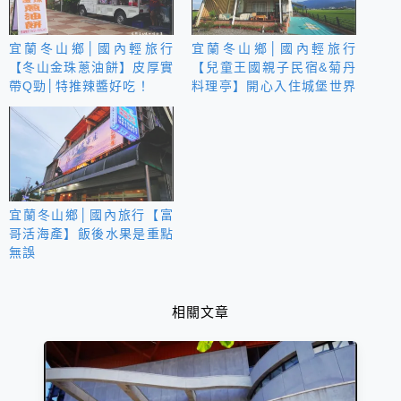
宜蘭冬山鄉│國內輕旅行
宜蘭冬山鄉│國內輕旅行
【冬山金珠蔥油餅】皮厚實
【兒童王國親子民宿&菊丹
帶Q勁│特推辣醬好吃！
料理亭】開心入住城堡世界
公主房
宜蘭冬山鄉│國內旅行【富
哥活海產】飯後水果是重點
無誤
相關文章