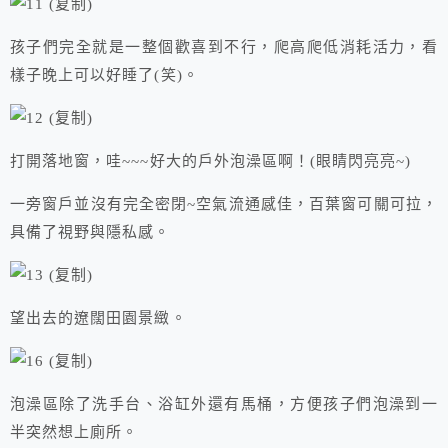
孩子們完全就是一整個歡喜到不行，爬高爬低消耗活力，看
樣子晚上可以好睡了(笑)。
打開落地窗，哇~~~好大的戶外泡澡區啊！(眼睛閃亮亮~)
一旁窗戶並沒有完全密閉~空氣流通感佳，百葉窗可關可拉，
具備了視野與隱私感。
望出去的遼闊田園景緻。
泡澡區除了洗手台、浴缸外還有馬桶，方便孩子們泡澡到一
半突然想上廁所。