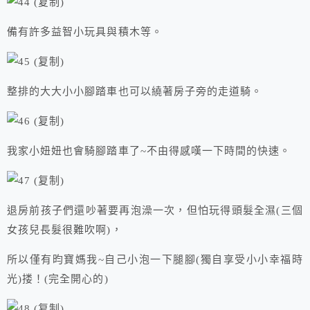
備有許多益智小玩具與積木等。
整排的大大小小腳踏車也可以繞著房子旁的走道騎。
我家小妞妞也會騎腳踏車了~不由得感嘆一下時間的快速。
退房前孩子們還吵著要再泡澡一次，但怕玩得頭髮全濕(三個
女孩兒長髮很難吹啊)，
所以僅有昀寶媽我~自己小泡一下腿腳(獨自享受小小幸福時
光)搂！(完全開心的)