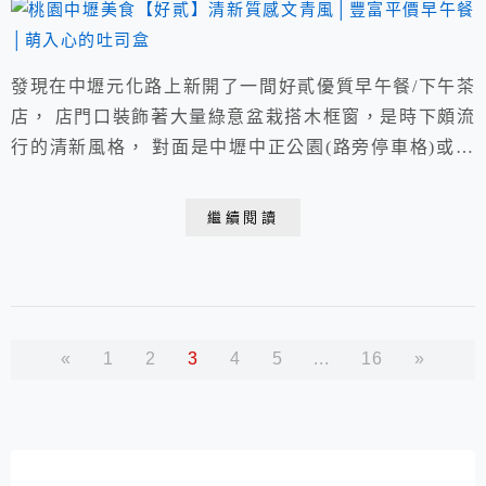
發現在中壢元化路上新開了一間好貳優質早午餐/下午茶
店， 店門口裝飾著大量綠意盆栽搭木框窗，是時下頗流
行的清新風格， 對面是中壢中正公園(路旁停車格)或停
至後方藝術館(地下收費停車場)。 店家：好貳Coffee
Home Cuisine 電話：03-422-3288│店家粉專請點我 營業
繼續閱讀
時間：早上8:00~下午16:00 無開放訂位/可電話訂餐外帶/
滿客時限60分鐘 地址：桃園市中壢區元化路155號
«
1
2
3
4
5
...
16
»