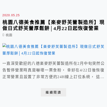
2020.05.25
桃園八德美食推薦【楽麥舒芙蕾製造所】現
做日式舒芙蕾厚鬆餅│4月22日起恢復營業
桃園
一直深受歡迎的八德楽麥舒芙蕾製造所在2月中旬突然公
告暫停營業時真是嚇壞一票食粉， 幸好在4/22日後恢復
正常營業且設置了非常方便的24H線上訂位系統， 這次
改版新增了菜單上蛋奶素餐點的標示、餐點份量調整、限
定商品、油煙味設備等等， 店家位置鄰近廣豐新天地，
繼續閱讀
周邊有不少收費停車場都頗方便，客人多強烈建議提早預
約。