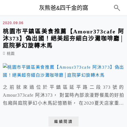
top-menu
灰熊爸&四千金的窩
咖啡‧甜點‧下午茶
2020.09.06
桃園市平鎮區美食推薦【Amour373cafe 阿
沐373】偽出國！絕美超夯細白沙灘咖啡廳│
庭院夢幻旋轉木馬
桃園
之前就來過位於平鎮區延平路二段373號的
Amour373cafe 阿沐373， 對當時內部浪漫野餐風的好拍
包廂與庭院夢幻小木馬記憶猶新， 在2020夏天店家重金
全新改造，把夏日白沙灘、鞦韆、木船槳等元素都搬進了
咖啡廳內部， 讓人不必出國就能感受異地夏日度假風，
繼續閱讀
在餐點上也頗具用心與特色，庭院旋轉木馬保存依舊，