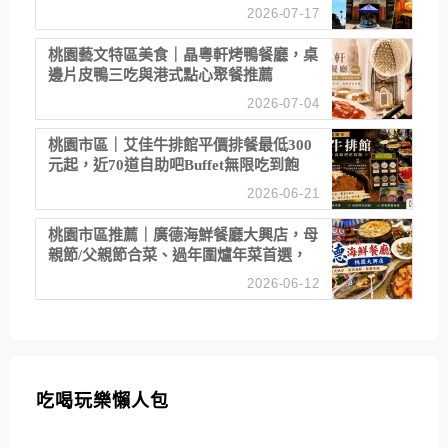
2026-07-17
桃園藝文特區美食｜晶粵軒烤鴨餐廳，桌
邊片皮鴨三吃與港式點心聚餐推薦
2026-07-04
桃園市區｜艾佳牛排館平價排餐最低300
元起，近70道自助吧Buffet無限吃到飽
2026-06-21
桃園市區推薦｜廣德海鮮餐廳大興店，母
親節/父親節合菜、過年圍爐年菜首選，
招牌白鯧米粉必點
2026-06-12
吃喝玩樂懶人包