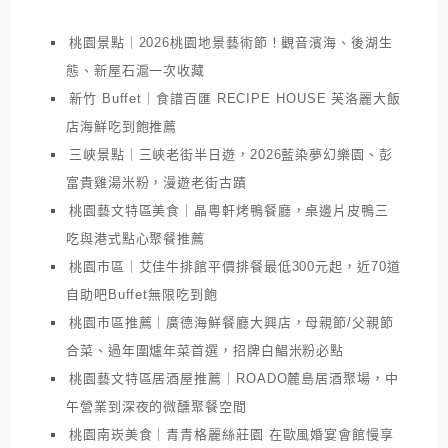
桃園景點｜2026桃園地景藝術節！觀音濱海、後湖生
態、新屋石滬一次收藏
新竹 Buffet｜食譜百匯 RECIPE HOUSE 芙洛麗大飯
店海鮮吃到飽推薦
三峽景點｜三峽老街半日遊，2026藍染夢幻樂園、彭
富貴雞湯米粉，漫遊老街古蹟
桃園藝文特區美食｜晶粵軒烤鴨餐廳，桌邊片皮鴨三
吃與港式點心聚餐推薦
桃園市區｜艾佳牛排館平價排餐最低300元起，近70道
自助吧Buffet無限吃到飽
桃園市區推薦｜廣德海鮮餐廳大興店，母親節/父親節
合菜、過年圍爐年菜首選，招牌白鯧米粉必點
桃園藝文特區居酒屋推薦｜ROADO麓島居酒聚場，中
午營業到深夜的微醺聚餐空間
桃園南崁美食｜青青格麗絲莊園 在歐風婚宴會館慢享