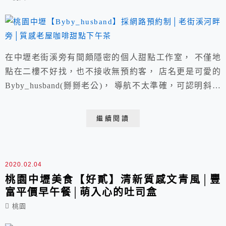
在中壢老街溪旁有間頗隱密的個人甜點工作室， 不僅地
點在二樓不好找，也不接收無預約客， 店名更是可愛的
Byby_husband(掰掰老公)， 導航不太準確，可認明斜對
面顯眼店家(在曼黛瑪璉對面河濱步道)。 店家：
Byby_husband 電話：0910-082-024│店家粉專請點我 營
繼續閱讀
業時間：時段A. 13:00~14:50 時段B. 15:10~17:00pm(採
桌號預約制) ※因肺炎爆發固2...
2020.02.04
桃園中壢美食【好貳】清新質感文青風│豐
富平價早午餐│萌入心的吐司盒
桃園