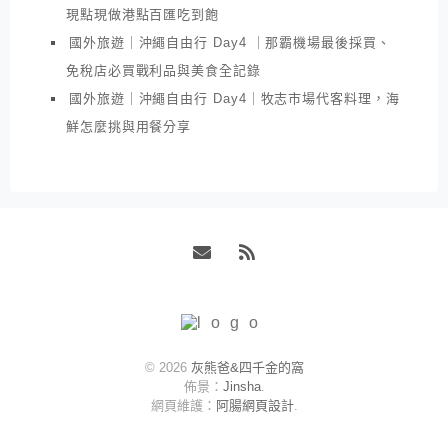
現點現做港點百匯吃到飽
國外旅遊｜沖繩自由行 Day4 ｜那霸機場最後採買、
免稅店必買戰利品與美食全記錄
國外旅遊｜沖繩自由行 Day4｜牧志市場代客料理，海
鮮怎麼挑與用餐分享
Email
RSS
© 2026
灰熊爸&四千金的窩
佈景：
Jinsha
.
網頁維護：
阿腸網頁設計
.