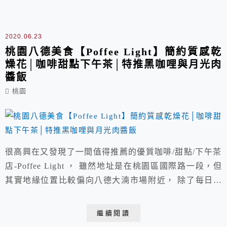
位於中壢平鎮原茂園和漢美食館內，當天造訪時也恰巧遇
上婚宴，一旁備有大型停車場很方便。
2020.06.23
桃園八德美食【Poffee Light】簡約質感乾
燥花│咖啡甜點下午茶│特推黑咖哩與月光肉
醬飯
桃園
很高興在又發現了一間值得推薦的優質咖啡/甜點/下午茶
店-Poffee Light ， 雖然地址是在桃園區國際路一段，但
其實地緣位置比較偏向八德大湳市場附近， 除了每日新
鮮手作甜食與飲品之外，還供應兩款飯類、傳統刈包等鹹
食， 不論正餐想吃飽或是三五好友渡過悠閒下午茶時光
繼續閱讀
都合適，路邊停車格容易尋找頗方便。