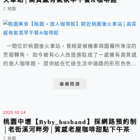
火車站│高質感有氣氛早午餐&咖啡館
桃園
一間位於桃園後火車站，曾經是被機車與圍籬所淹沒的
荒廢轉角， 如今被有心人改造進駐成了一處擁有高質感
的旅人咖啡館， 提供給在忙碌生活中過路的形形色色旅
客們， 在片刻空閒時間，能歇腳品嚐早午餐&咖啡下午
茶的駐足空間。 店家：桃園 • 旅人咖啡館 電話： 03-
繼續閱讀
363-3197│店家粉專請點我 週一~週五上午11:00~下午
9:00 週六~週日10:30~下午9:00 地址：桃園區...
2020.02.14
桃園中壢【Byby_husband】採網路預約制
│老街溪河畔旁│質感老屋咖啡甜點下午茶
桃園