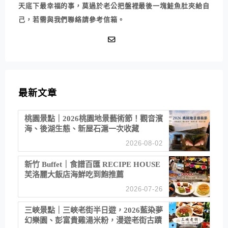
天底下最幸福的事，莫過於老公把盤裡最後一塊鮭魚肚夾給自
己，若需與我們聯絡請參考信箱。
最新文章
桃園景點｜2026桃園地景藝術節！觀音濱
海、後湖生態、新屋石滬一次收藏
2026-08-02
新竹 Buffet｜食譜百匯 RECIPE HOUSE
芙洛麗大飯店海鮮吃到飽推薦
2026-07-26
三峽景點｜三峽老街半日遊，2026藍染夢
幻樂園、彭富貴雞湯米粉，漫遊老街古蹟