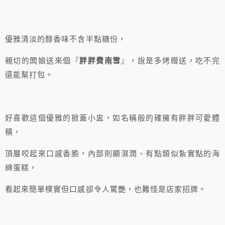
優雅清淡的醇香味不含半點糖份，
親切的闆娘送來個『
胖胖費南雪
』，說是多烤贈送，吃不完
還能幫打包。
好喜歡這個優雅的掀蓋小盅，如名稱般的確擁有胖胖可愛體
積，
頂層咬起來口感香脆，內部則顯濕潤、有點類似紮實點的海
綿蛋糕，
看起來簡單樸實但口感卻令人驚艷，也難怪是店家招牌。