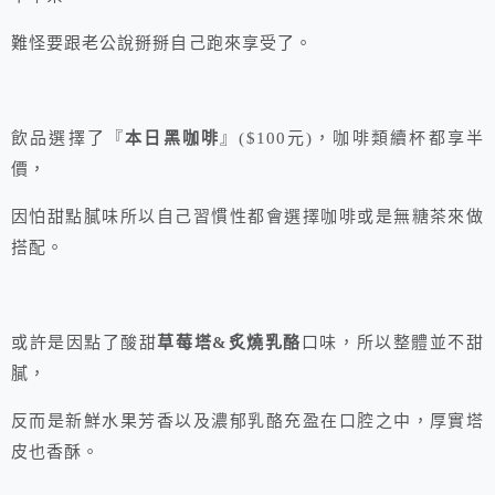
難怪要跟老公說掰掰自己跑來享受了。
飲品選擇了『
本日黑咖啡
』($100元)，咖啡類續杯都享半
價，
因怕甜點膩味所以自己習慣性都會選擇咖啡或是無糖茶來做
搭配。
或許是因點了酸甜
草莓塔&炙燒乳酪
口味，所以整體並不甜
膩，
反而是新鮮水果芳香以及濃郁乳酪充盈在口腔之中，厚實塔
皮也香酥。