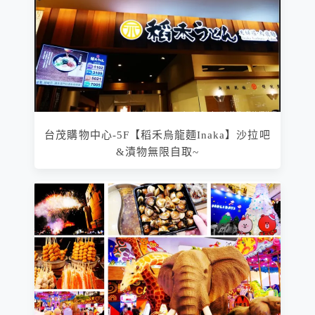
台茂購物中心-5F【稻禾烏龍麵Inaka】沙拉吧
&漬物無限自取~