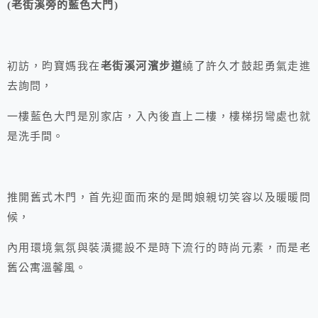
(老街溪旁的藍色大門)
初訪，昀寶媽我在
老街溪河濱步道
繞了許久才鼓起勇氣走進
去詢問，
一樓藍色大門是別家店，入內後直上二樓，樓梯拐彎處也就
是洗手間。
推開舊式木門，首先迎面而來的是闆娘親切笑容以及暖暖問
候，
內用環境氣氛與裝潢擺設不是時下流行的時尚元素，而是老
舊公寓溫馨風。