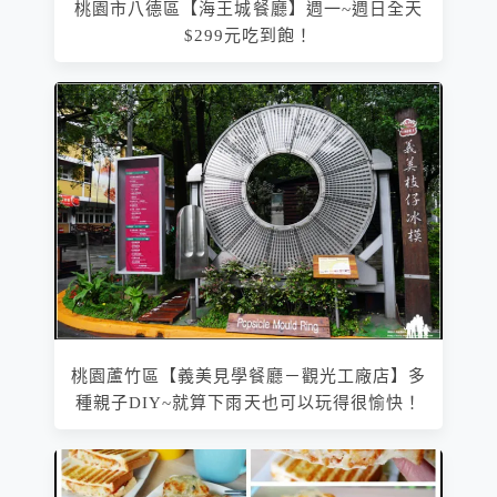
桃園市八德區【海王城餐廳】週一~週日全天
$299元吃到飽！
桃園蘆竹區【義美見學餐廳－觀光工廠店】多
種親子DIY~就算下雨天也可以玩得很愉快！