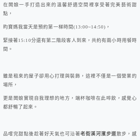
在闆娘一手打造出來的溫馨舒適空間裡享受著完美藝術甜
點，
昀寶媽我當天是預約第一梯時間(13:00~14:50)，
緊接著15:10分還有第二階段客人到來，共約有兩小時用餐時
間。
雖是租來的屋子卻用心打理與裝飾，這裡不僅是一個營業的
場所，
更是闆娘實現自我理想的地方，端杯咖啡在此啐飲，感覺心
都舒暢了起來。
品嚐完甜點後趁著好天氣也可沿著
老街溪河濱步道
散步，感