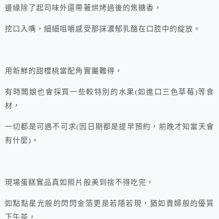
邊緣除了起司味外還帶著烘烤過後的焦糖香，
挖口入嘴，細細咀嚼感受那抹濃郁乳酪在口腔中的綻放。
用新鮮的甜櫻桃當配角實屬難得，
有時闆娘也會採買一些較特別的水果(如進口三色草莓)等食
材，
一切都是可遇不可求(因日期都是提早預約，前晚才知當天會
有什麼)。
現場蛋糕實品真如照片般美到捨不得吃完，
如點點星光般的閃閃金箔更是若隱若現，猶如貴婦般的優質
下午茶，