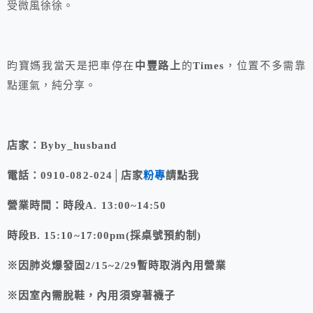
受微風徐徐。
昀寶媽我當天是把車停在
中豐路上
的
Times
，位置不多需靠
點運氣，純分享。
店家：Byby_husband
電話：0910-082-024│店家
粉專
請點我
營業時間：時段A. 13:00~14:50
時段B. 15:10~17:00pm(採桌號預約制)
※因肺炎爆發固2/15~2/29暫時取消內用營業
※因室內需脫鞋，內用須穿著襪子