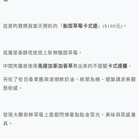
這是昀寶媽我當天預約的『
船型草莓卡式達
』($180元)。
底層是香酥塔皮搭上新鮮酸甜草莓，
中間夾層是使用
馬達加斯加香草
煮出來的不甜膩
卡式達醬
，
另佐了些百香果醬與滑順鮮奶油，綠葉為襯、擺盤講求美觀
藝術感。
發現大顆新鮮草莓上面都閃爍著點點金箔光，美味與質感兼
具。