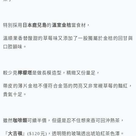
特別採用
日本鹿兒島
的
溫室金桔
當食材，
溫順果香替酸甜的草莓味又添加了一股獨屬於金桔的回甘與
口腔韻味。
較少見
檸檬塔
是做長模造型，精緻又份量足，
帶皮的薄片金桔不僅符合金箔的閃亮又非常襯草莓的豔紅，
貴氣十足。
雖然
咖啡類
可續半價，但還是忍不住想來壺可回沖熱茶，
『
大吉嶺
』($120元)，透明簡約玻璃透出琥珀紅茶色澤。