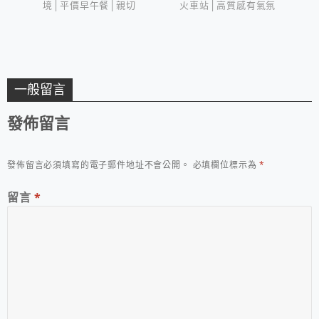
境│平價早午餐│親切
火車站│高質感有氣氛
用心好味道
早午餐&咖啡館
一般留言
發佈留言
發佈留言必須填寫的電子郵件地址不會公開。
必填欄位標示為
*
留言
*