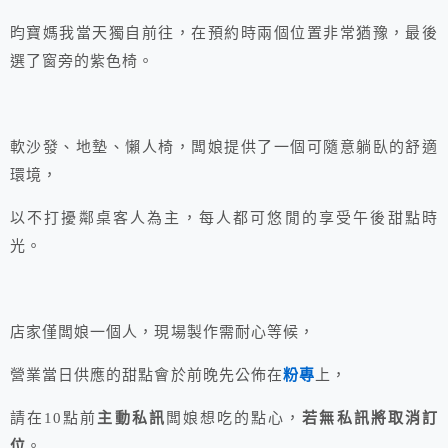
昀寶媽我當天獨自前往，在預約時兩個位置非常猶豫，最後
選了窗旁的紫色椅。
軟沙發、地墊、懶人椅，闆娘提供了一個可隨意躺臥的舒適
環境，
以不打擾鄰桌客人為主，每人都可悠閒的享受午後甜點時
光。
店家僅闆娘一個人，現場製作需耐心等候，
營業當日供應的甜點會於前晚先公佈在
粉專
上，
請在10點前
主動私訊
闆娘想吃的點心，
若無私訊將取消訂
位
。