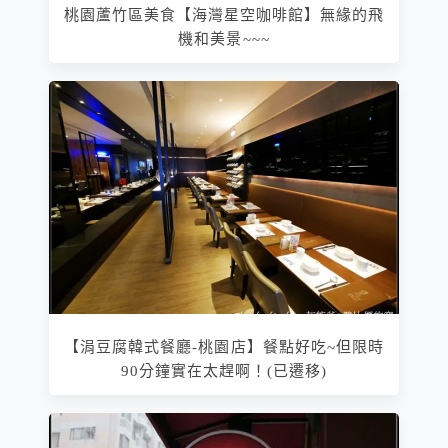
桃園蘆竹區美食【海灣星空咖啡館】無緣的飛
機和美景~~~
【涓豆腐韓式餐廳-桃園店】餐點好吃~但限時
90分鐘實在太趕啊！(已遷移)