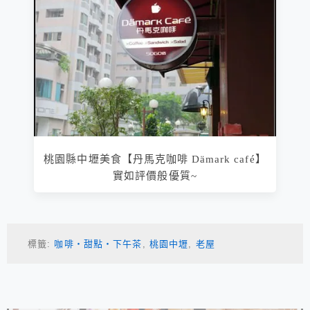
桃園縣中壢美食【丹馬克咖啡 Dämark café】
實如評價般優質~
標籤:
咖啡‧甜點‧下午茶
,
桃園中壢
,
老屋