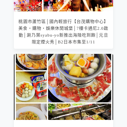
桃園市蘆竹區│國內輕旅行【台茂購物中心】
美食‧購物‧娛樂休閒城堡│7樓卡通尼2.0啟
動│涮乃葉syabu-yo新推出海陸吃到飽│元旦
限定煙火秀│B2日本市集至1/11