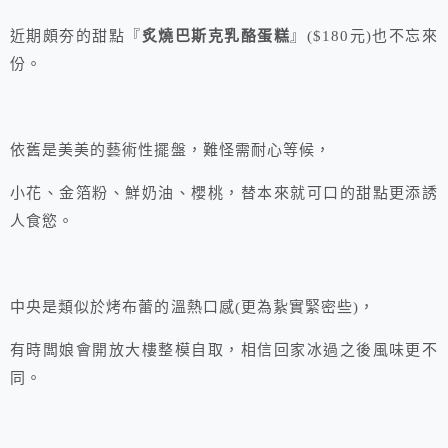
近期頗夯的甜點『
炙燒巴斯克乳酪蛋糕
』($180元)也不忘來
份。
依舊是美美的藝術性擺盤，難怪需耐心等候，
小花、金箔粉、鮮奶油、櫻桃，替本來就可口的甜點更添誘
人食慾。
中央是類似於烤布蕾的溫熱口感(更為紥實緊密些)，
有時闆娘會開放大樓整模自取，相信回家冰過之後風味更不
同。