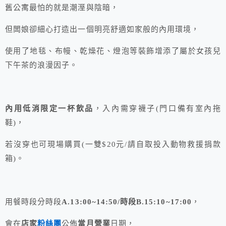
舊公寓最怕的就是潮溼與陰暗，
但闆娘卻細心打造出一個明亮舒適如家般的內用環境，
使用了地毯、布幔、乾燥花、燈泡等裝飾增添了屬於女孩兒
下午茶的浪漫因子。
內用低消限定一杯飲品
，入內需穿襪子(門口備有室內拖
鞋)，
若沒穿也可現場購買(一雙$20元/請自取投入動物救援捐款
箱)。
用餐時段分時段
A.13:00~14:50/時段B.15:10~17:00
，
會在
店家
粉絲團
公佈
當月營業
日期，