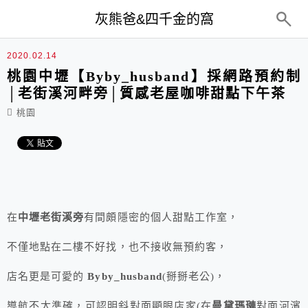
top-menu
灰熊爸&四千金的窩
2020.02.14
桃園中壢【Byby_husband】採網路預約制
│老街溪河畔旁│質感老屋咖啡甜點下午茶
桃園
在
中壢老街溪旁
有間頗隱密的個人甜點工作室，
不僅地點在二樓不好找，也不接收無預約客，
店名更是可愛的
Byby_husband
(掰掰老公)，
導航不太準確，可認明斜對面顯眼店家(在
曼黛瑪璉
對面河濱