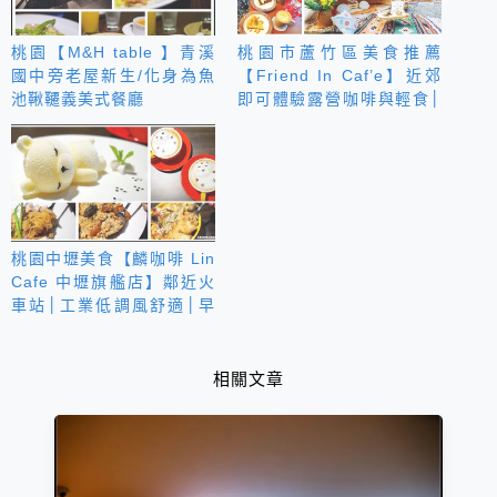
桃園【M&H table 】青溪
桃園市蘆竹區美食推薦
國中旁老屋新生/化身為魚
【Friend In Caf’e】近郊
池鞦韆義美式餐廳
即可體驗露營咖啡與輕食│
網美風帳篷超級好拍！
桃園中壢美食【麟咖啡 Lin
Cafe 中壢旗艦店】鄰近火
車站│工業低調風舒適│早
午餐下午茶咖啡
相關文章