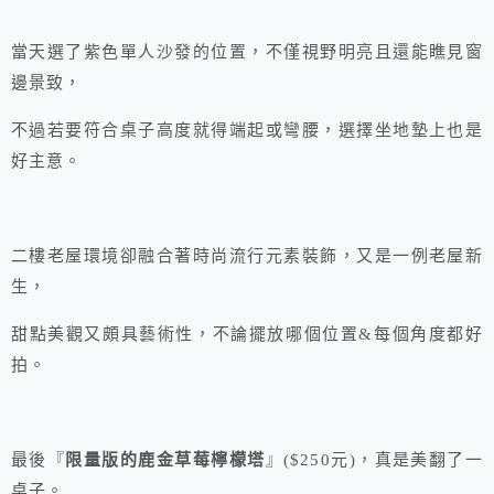
當天選了紫色單人沙發的位置，不僅視野明亮且還能瞧見窗
邊景致，
不過若要符合桌子高度就得端起或彎腰，選擇坐地墊上也是
好主意。
二樓老屋環境卻融合著時尚流行元素裝飾，又是一例老屋新
生，
甜點美觀又頗具藝術性，不論擺放哪個位置&每個角度都好
拍。
最後『
限量版的鹿金草莓檸檬塔
』($250元)，真是美翻了一
桌子。