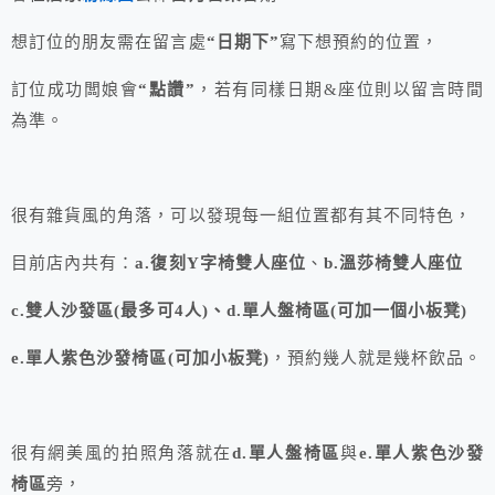
想訂位的朋友需在留言處
“日期下”
寫下想預約的位置，
訂位成功闆娘會
“點讚”
，若有同樣日期&座位則以留言時間
為準。
很有雜貨風的角落，可以發現每一組位置都有其不同特色，
目前店內共有：
a.復刻Y字椅雙人座位
、
b.溫莎椅雙人座位
c.雙人沙發區(最多可4人)、d.單人盤椅區(可加一個小板凳)
e.單人紫色沙發椅區(可加小板凳)
，預約幾人就是幾杯飲品。
很有網美風的拍照角落就在
d.單人盤椅區
與
e.單人紫色沙發
椅區
旁，