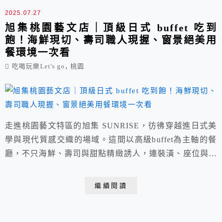
2025.07.27
旭集桃園藝文店｜頂級日式 buffet 吃到
飽！海鮮現切、壽司職人現握、窗景絕美用
餐環境一次看
,
吃喝玩樂Let's go
桃園
走進桃園藝文特區的旭集 SUNRISE，彷彿穿越進日式美
學與現代質感交織的場域。這間以高級buffet為主軸的餐
廳，不只海鮮、壽司與甜點精緻誘人，連裝潢、座位與窗
景也令人心醉。我們這次選在女兒重要的日子來慶祝，一
進門便被溫暖燈光與典雅木作包圍，接下來更是每一步、
繼續閱讀
每一口都充滿驚喜。