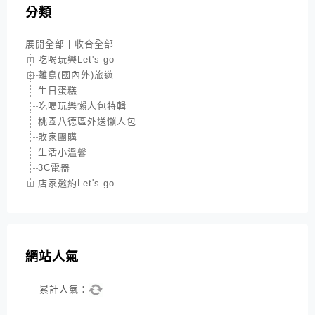
分類
展開全部
|
收合全部
吃喝玩樂Let's go
離島(國內外)旅遊
生日蛋糕
吃喝玩樂懶人包特輯
桃園八德區外送懶人包
敗家團購
生活小溫馨
3C電器
店家邀約Let's go
網站人氣
累計人氣：