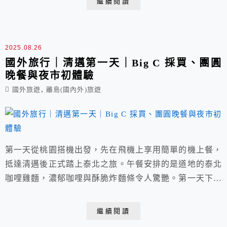
繼續閱讀
餐，燈光與綠意交織，是一天最完美的收尾。
2025.08.26
國外旅行｜清邁第一天｜Big C 採買、團圓
晚餐與夜市初體驗
,
國外旅遊
離島(國內外)旅遊
第一天從桃園搭機出發，先在飛機上享用簡單的機上餐，
抵達清邁後正式踏上泰北之旅。午餐安排的是道地的泰北
咖哩雞麵，濃郁咖哩與酥脆炸麵條令人驚艷。第一天下午
走訪清邁古城，依序參觀三王紀念像、大塔寺與塔佩門，
感受歷史與文化的厚度。傍晚則到BIG C超市採買，在地
繼續閱讀
零食、伴手禮一次滿足，為旅程留下充實又難忘的第一