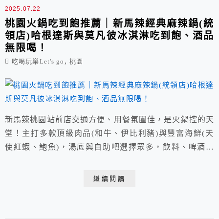
2025.07.22
桃園火鍋吃到飽推薦｜新馬辣經典麻辣鍋(統
領店)哈根達斯與莫凡彼冰淇淋吃到飽、酒品
無限喝！
,
吃喝玩樂Let's go
桃園
新馬辣桃園站前店交通方便、用餐氛圍佳，是火鍋控的天
堂！主打多款頂級肉品(和牛、伊比利豬)與豐富海鮮(天
使紅蝦、鮑魚)，湯底與自助吧選擇眾多，飲料、啤酒無
限暢飲，還有哈根達斯與莫凡彼冰淇淋超過 20 種口味可
選。無論是聚餐或平日小奢華，新馬辣都能讓人滿足而
繼續閱讀
歸！