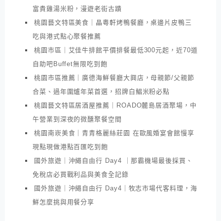
富貴雞湯米粉，漫遊老街古蹟
桃園藝文特區美食｜晶粵軒烤鴨餐廳，桌邊片皮鴨三
吃與港式點心聚餐推薦
桃園市區｜艾佳牛排館平價排餐最低300元起，近70道
自助吧Buffet無限吃到飽
桃園市區推薦｜廣德海鮮餐廳大興店，母親節/父親節
合菜、過年圍爐年菜首選，招牌白鯧米粉必點
桃園藝文特區居酒屋推薦｜ROADO麓島居酒聚場，中
午營業到深夜的微醺聚餐空間
桃園南崁美食｜青青格麗絲莊園 在歐風婚宴會館慢享
現點現做港點百匯吃到飽
國外旅遊｜沖繩自由行 Day4 ｜那霸機場最後採買、
免稅店必買戰利品與美食全記錄
國外旅遊｜沖繩自由行 Day4｜牧志市場代客料理，海
鮮怎麼挑與用餐分享