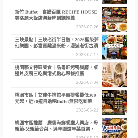
新竹 Buffet｜食譜百匯 RECIPE HOUSE
芙洛麗大飯店海鮮吃到飽推薦
2026-07-26
三峽景點｜三峽老街半日遊，2026藍染夢
幻樂園、彭富貴雞湯米粉，漫遊老街古蹟
2026-07-17
桃園藝文特區美食｜晶粵軒烤鴨餐廳，桌
邊片皮鴨三吃與港式點心聚餐推薦
2026-07-04
桃園市區｜艾佳牛排館平價排餐最低300
元起，近70道自助吧Buffet無限吃到飽
2026-06-21
桃園市區推薦｜廣德海鮮餐廳大興店，母
親節/父親節合菜、過年圍爐年菜首選，
招牌白鯧米粉必點
2026-06-12