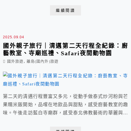
繼續閱讀
2025.09.04
國外親子旅行｜清邁第二天行程全紀錄：廚
藝教室、寺廟巡禮、Safari夜間動物園
,
國外旅遊
離島(國內外)旅遊
第二天的清邁行程豐富又多元，從動手做泰式炒河粉與芒
果糯米飯開始，品嚐在地飲品與甜點，感受廚藝教室的趣
味。午後走訪藍白寺廟群，感受泰北佛教藝術的華麗與靜
謐。傍晚進入Safari夜間動物園，與長頸鹿近距離互動，
餵食體驗好難忘。夜晚在熱帶雨林風格的森林系餐廳用