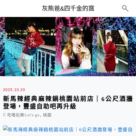
top-menu
灰熊爸&四千金的窩
最新文章
2025.10.20
新馬辣經典麻辣鍋桃園站前店｜6公尺酒牆
登場，豐盛自助吧再升級
,
吃喝玩樂Let's go
桃園