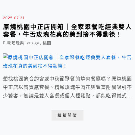
天。
2025.07.31
原燒桃園中正店開箱｜全家聚餐吃經典雙人
套餐，牛舌玫瑰花真的美到捨不得動筷！
,
吃喝玩樂Let's go
桃園
想找桃園適合約會或中秋節聚餐的燒肉餐廳嗎？原燒桃園
中正店以高質感套餐、精緻玫瑰牛肉花與豐富附餐吸引不
少饕客，無論是雙人套餐或個人輕鬆點，都能吃得儀式感
十足。中秋烤肉不用自己動手，選家氣氛好又服務到位的
餐廳，也能過節過得很有溫度。本文實際分享用餐照片、
繼續閱讀
完整菜單與價格資訊，給你最真實的美味評價。