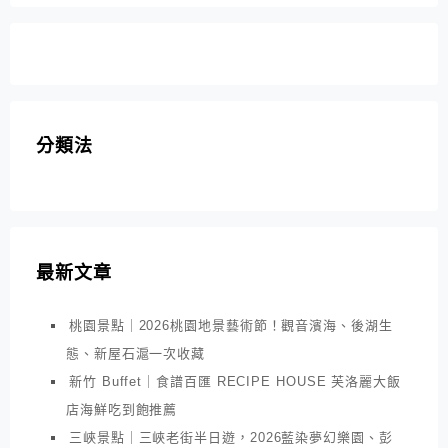
分類法
最新文章
桃園景點｜2026桃園地景藝術節！觀音濱海、後湖生
態、新屋石滬一次收藏
新竹 Buffet｜食譜百匯 RECIPE HOUSE 芙洛麗大飯
店海鮮吃到飽推薦
三峽景點｜三峽老街半日遊，2026藍染夢幻樂園、彭