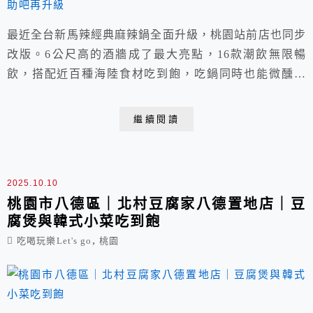
最近全台新馬辣經典麻辣鍋全面升級，桃園站前店也同步
改版。6公尺高的酒牆成了最大亮點，16款潮飲無限暢
飲，搭配近百種海陸食材吃到飽，吃鍋同時也能微醺放
鬆。店面位於統領百貨對面，交通便利，周邊有收費停車
場與白線停車格，用餐停車都相當方便。
繼續閱讀
2025.10.10
桃園市八德區｜北村豆腐家八德置地店｜豆
腐煲與韓式小菜吃到飽
,
吃喝玩樂Let's go
桃園