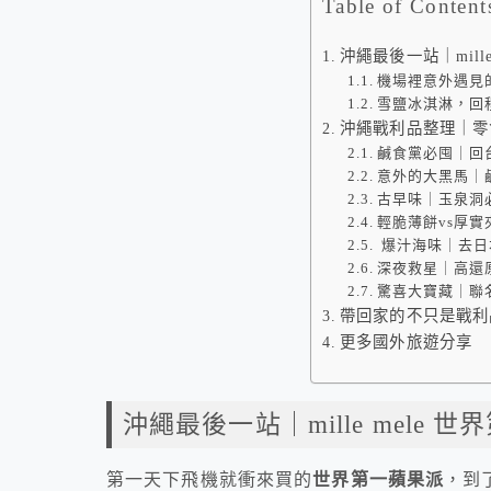
Table of Content
沖繩最後一站｜mill
機場裡意外遇見
雪鹽冰淇淋，回
沖繩戰利品整理｜零
鹹食黨必囤｜回
意外的大黑馬｜
古早味｜玉泉洞
輕脆薄餅vs厚
爆汁海味｜去日
深夜救星｜高還
驚喜大寶藏｜聯
帶回家的不只是戰利
更多國外旅遊分享
沖繩最後一站｜mille mele 
第一天下飛機就衝來買的
世界第一蘋果派
，到