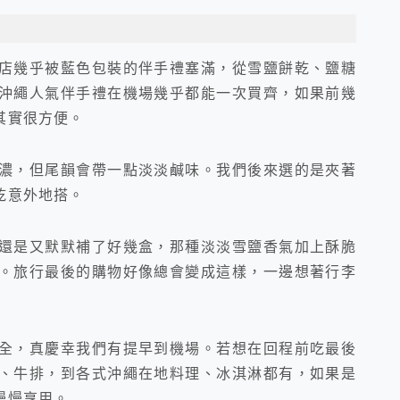
店幾乎被藍色包裝的伴手禮塞滿，從雪鹽餅乾、鹽糖
沖繩人氣伴手禮在機場幾乎都能一次買齊，如果前幾
其實很方便。
濃，但尾韻會帶一點淡淡鹹味。我們後來選的是夾著
乾意外地搭。
還是又默默補了好幾盒，那種淡淡雪鹽香氣加上酥脆
。旅行最後的購物好像總會變成這樣，一邊想著行李
全，真慶幸我們有提早到機場。若想在回程前吃最後
、牛排，到各式沖繩在地料理、冰淇淋都有，如果是
慢慢享用。