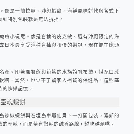
。像是一蘭拉麵、沖繩蝦餅、海鮮風味餅乾與各式下
看到特別包裝就是無法抗拒。
療癒小玩意。像是盲抽的皮克敏、還有沖繩限定的海
去日本最享受這種盲抽與扭蛋的樂趣，現在擺在床頭
名產。印著風獅爺與鯨鯊的水族館帆布袋，搭配口感
ew軟糖，當然，也少不了幫家人補貨的保健品，這些塞
時的快樂記憶。
繩靈魂蝦餅
島辣椒蝦餅與石垣島車蝦仙貝。一打開包裝，濃郁的
激的辛辣，而是帶有微辣的鹹香路線，越吃越涮嘴。