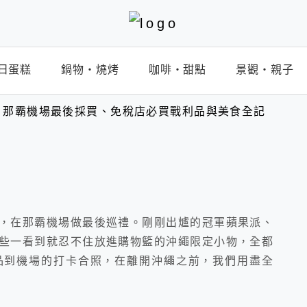
日蛋糕
鍋物‧燒烤
咖啡‧甜點
景觀‧親子
4 ｜那霸機場最後採買、免稅店必買戰利品與美食全記
，在那霸機場做最後巡禮。剛剛出爐的冠軍蘋果派、
些一看到就忍不住放進購物籃的沖繩限定小物，全都
品到機場的打卡合照，在離開沖繩之前，我們用盡全