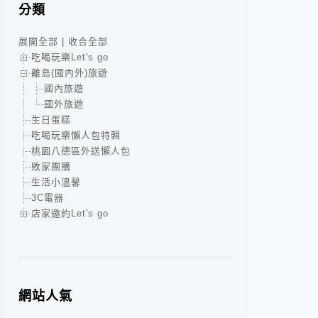
分類
展開全部
|
收合全部
吃喝玩樂Let's go
離島(國內外)旅遊
國內旅遊
國外旅遊
生日蛋糕
吃喝玩樂懶人包特輯
桃園八德區外送懶人包
敗家團購
生活小溫馨
3C電器
店家邀約Let's go
網站人氣