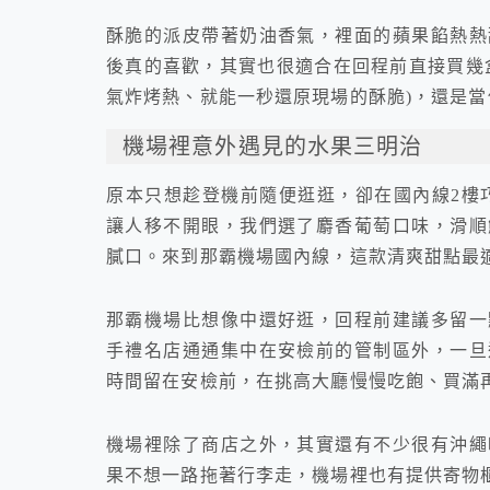
酥脆的派皮帶著奶油香氣，裡面的蘋果餡熱熱
後真的喜歡，其實也很適合在回程前直接買幾
氣炸烤熱、就能一秒還原現場的酥脆)，還是
機場裡意外遇見的水果三明治
原本只想趁登機前隨便逛逛，卻在國內線2樓
讓人移不開眼，我們選了麝香葡萄口味，滑順
膩口。來到那霸機場國內線，這款清爽甜點最
那霸機場比想像中還好逛，回程前建議多留一
手禮名店通通集中在安檢前的管制區外，一旦
時間留在安檢前，在挑高大廳慢慢吃飽、買滿
機場裡除了商店之外，其實還有不少很有沖繩
果不想一路拖著行李走，機場裡也有提供寄物