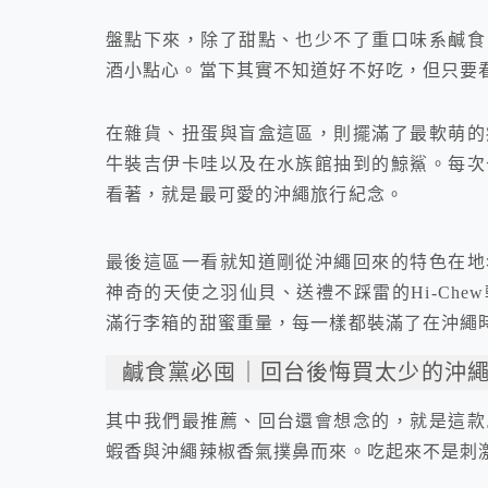
盤點下來，除了甜點、也少不了重口味系鹹食
酒小點心。當下其實不知道好不好吃，但只要
在雜貨、扭蛋與盲盒這區，則擺滿了最軟萌的
牛裝吉伊卡哇以及在水族館抽到的鯨鯊。每次
看著，就是最可愛的沖繩旅行紀念。
最後這區一看就知道剛從沖繩回來的特色在地
神奇的天使之羽仙貝、送禮不踩雷的Hi-Ch
滿行李箱的甜蜜重量，每一樣都裝滿了在沖繩
鹹食黨必囤｜回台後悔買太少的沖
其中我們最推薦、回台還會想念的，就是這款
蝦香與沖繩辣椒香氣撲鼻而來。吃起來不是刺