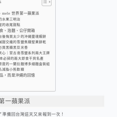
s
e mele 世界第一蘋果派
的水果三明治
程的收尾甜點
食、泡麵、公仔開箱
台後悔買太少的沖繩靈魂蝦餅
鹹甜交織的雪鹽焦糖堅果餅乾
必買黑糖黑豆米香
實夾心｜宮古島雪鹽系列兩大王牌
本必掃的兩大即食干貝名產
原度的一蘭拉麵博多細麵盒裝組
名減脂小熊軟糖
品，而是沖繩的回憶
世界第一蘋果派
了準備回台灣這天又來報到一次！