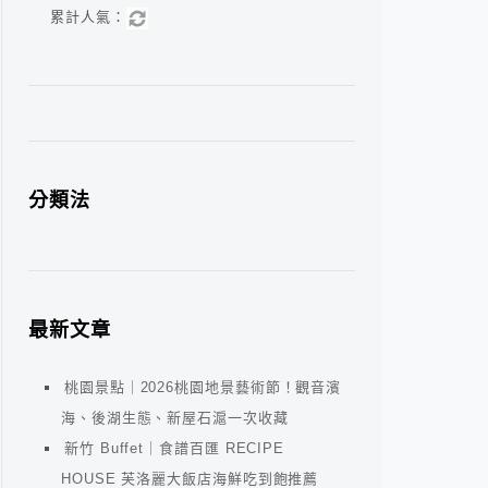
累計人氣：
分類法
最新文章
桃園景點｜2026桃園地景藝術節！觀音濱
海、後湖生態、新屋石滬一次收藏
新竹 Buffet｜食譜百匯 RECIPE
HOUSE 芙洛麗大飯店海鮮吃到飽推薦