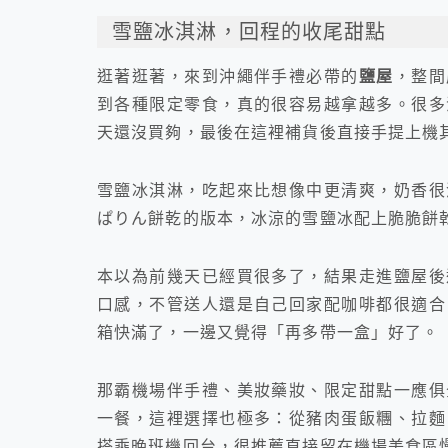
雪鹽冰淇淋，回程的收尾甜點
逛著逛著，來到沖繩伴手禮必帶的
鹽屋
，整間
到各種限定零食，真的很容易越拿越多。很多
天還沒買夠，最後在這裡補貨後直接手提上機
雪鹽冰淇淋，吃起來比想像中更清爽，奶香很
ぱりん餅乾的版本，冰涼的雪鹽冰配上脆脆餅
本以為前幾天已經買很多了，結果走進鹽屋後
口感，不管送人還是自己回家配咖啡都很適合
箱快滿了，一邊又覺得「再多帶一盒」好了。
那霸機場伴手禮、美妝藥妝、限定甜點一應俱
一餐，這裡選擇也極多：從豬肉蛋飯糰、拉麵
搭乘晚班機回台，很推薦直接留在機場美食區