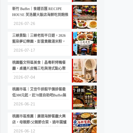
新竹 Buffet｜食譜百匯 RECIPE
HOUSE 芙洛麗大飯店海鮮吃到飽推
薦
2026-07-26
三峽景點｜三峽老街半日遊，2026
藍染夢幻樂園、彭富貴雞湯米粉，
漫遊老街古蹟
2026-07-17
桃園藝文特區美食｜晶粵軒烤鴨餐
廳，桌邊片皮鴨三吃與港式點心聚
餐推薦
2026-07-04
桃園市區｜艾佳牛排館平價排餐最
低300元起，近70道自助吧Buffet無
限吃到飽
2026-06-21
桃園市區推薦｜廣德海鮮餐廳大興
店，母親節/父親節合菜、過年圍爐
年菜首選，招牌白鯧米粉必點
2026-06-12