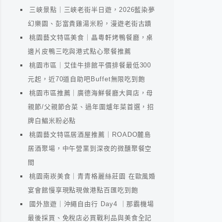
三峽景點｜三峽老街半日遊，2026藍染夢
幻樂園、彭富貴雞湯米粉，漫遊老街古蹟
桃園藝文特區美食｜晶粵軒烤鴨餐廳，桌
邊片皮鴨三吃與港式點心聚餐推薦
桃園市區｜艾佳牛排館平價排餐最低300
元起，近70道自助吧Buffet無限吃到飽
桃園市區推薦｜廣德海鮮餐廳大興店，母
親節/父親節合菜、過年圍爐年菜首選，招
牌白鯧米粉必點
桃園藝文特區居酒屋推薦｜ROADO麓島
居酒聚場，中午營業到深夜的微醺聚餐空
間
桃園南崁美食｜青青格麗絲莊園 在歐風婚
宴會館慢享現點現做港點百匯吃到飽
國外旅遊｜沖繩自由行 Day4 ｜那霸機場
最後採買、免稅店必買戰利品與美食全記