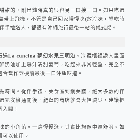
甜甜的，剛出爐時真的很容易一口接一口。如果吃過
盒帶上飛機，不管是自己回家慢慢吃(放冷凍，想吃時
當伴手禮送人，都很有沖繩旅行最後一站的儀式感。
巧遇
La cuncina 夢幻水果三明治
。冷藏櫃裡誘人畫面
鮮奶油加上爆汁清甜葡萄，吃起來非常輕盈、完全不
適合當作登機前最後一口沖繩味道。
點時間。從伴手禮、美食區到網美牆，絕大多數的伴
過完安檢通關後，能逛的商店就會大幅減少，建議把
再入關！
味的小角落。一路慢慢逛，其實比想像中還舒服。如
櫃可以使用。