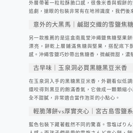
外層帶著一粒粒酥脆口感，很像米香與蝦餅的
追劇，搶眼的包裝非常有在地辨識度，我們後
意外的大黑馬｜鹹甜交織的雪鹽焦
另一款推薦的是這盒南風堂沖繩鹽焦糖堅果餅
漂亮，餅乾上層鋪滿焦糖與堅果，搭配底下
感。沖繩雪鹽巧妙帶出焦糖香，微鹹微甜，濃
古早味｜玉泉洞必買黑糖黑豆米香
在玉泉洞入手的黑糖黑豆米香，外觀看似低調
還咬得到黑豆的飽滿香氣，它做成一顆顆縮小
全不甜膩，非常適合當作泡茶的小點心。
輕脆薄餅vs厚實夾心｜宮古島雪鹽
藍色包裝下藏著截然不同的驚喜。雪塩ぱりん
人感。而孩子們最愛的雪塩さんど夾心餅，餅