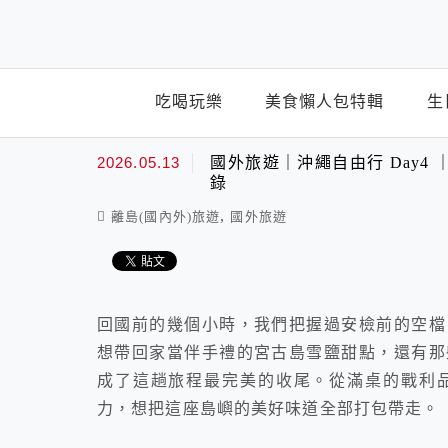
top-menu
吃喝玩樂
美食懶人包特輯
生
2026.05.13
國外旅遊｜沖繩自由行 Day
錄
,
離島(國內外)旅遊
國外旅遊
回國前的幾個小時，我們把握過安檢前的空檔
想帶回家當伴手禮的宮古島雪鹽甜點，還有那
成了這趟旅程最完美的收尾。從滿桌的戰利
力，想把這座島嶼的美好味道全部打包帶走。