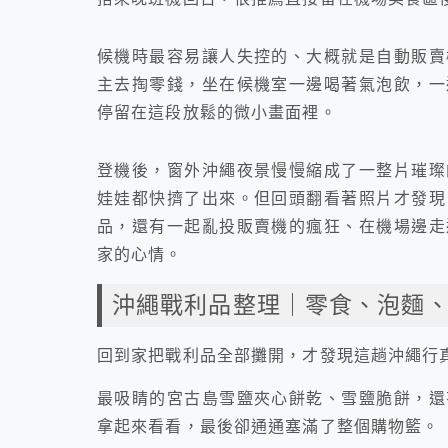
候機時最容易讓人失控的、大概就是自動販賣
主去掏零錢，坐在候機室一邊喝著氣泡飲，一
停留在這段放鬆的微小畫面裡。
登機後，窗外沖繩夜景慢慢縮成了一整片璀璨
娃娃都快擠了出來。但回頭翻看著照片才發現
品，還有一起亂投販賣機的瘋狂、在機場邊走
家的心情。
沖繩戰利品整理｜零食、泡麵
回到家把戰利品全部攤開，才發現這趟沖繩行
最吸睛的宮古島雪鹽夾心餅乾、雪鹽脆餅，還
拿起來看看，最後卻通通塞滿了整個購物籃。