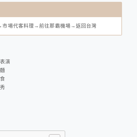
→市場代客料理→前往那霸機場→返回台灣
豚表演
拉麵
美食
光秀