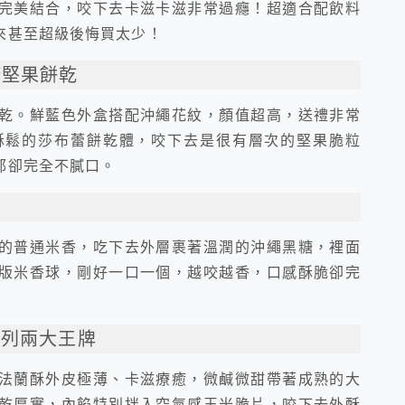
完美結合，咬下去卡滋卡滋非常過癮！超適合配飲料
來甚至超級後悔買太少！
糖堅果餅乾
乾。鮮藍色外盒搭配沖繩花紋，顏值超高，送禮非常
酥鬆的莎布蕾餅乾體，咬下去是很有層次的堅果脆粒
郁卻完全不膩口。
的普通米香，吃下去外層裹著溫潤的沖繩黑糖，裡面
版米香球，剛好一口一個，越咬越香，口感酥脆卻完
系列兩大王牌
法蘭酥外皮極薄、卡滋療癒，微鹹微甜帶著成熟的大
乾厚實，內餡特別拌入空氣感玉米脆片，咬下去外酥