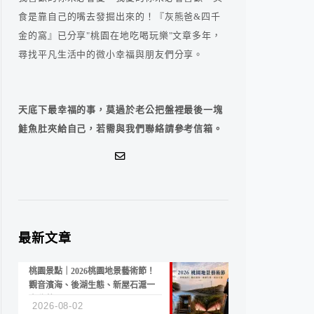
食是靠自己的嘴去發掘出來的！『灰熊爸&四千
金的窩』已分享"桃園在地吃喝玩樂"文章多年，
尋找平凡生活中的微小幸福與朋友們分享。
天底下最幸福的事，莫過於老公把盤裡最後一塊
鮭魚肚夾給自己，若需與我們聯絡請參考信箱。
最新文章
桃園景點｜2026桃園地景藝術節！
觀音濱海、後湖生態、新屋石滬一
次收藏
2026-08-02