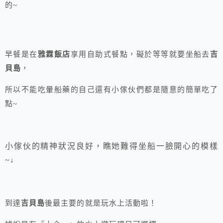
的~
早餐是在
雅霖飯店
享用自助式餐點，礙於等等就要坐船去
吉
貝島
，
所以不能吃暈船藥的自己還有小傢伙們都是隨意的簡單吃了
點~
小傢伙的精神狀況良好，瞧她難得坐船一臉開心的模樣
~↓
到達
吉貝島
後最主要的就是玩水上活動啦！