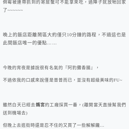
倒霉被連帶抓到的寄居蟹可不能拿來吃，過陣子就放牠回家
了~~~~~~
晚上的飯店距離鬧區大約僅只10分鐘的路程，不過這也是
此間飯店唯一的優點……
今晚的宵夜是據說很有名氣的『阿豹攤香腸』，
不過依我的口感來說僅是普普而已，並沒有超級美味的FU~
雖然白天已經去
媽宮
的工廠採買一番，(離開當天直接幫我們
送到機場去)
但晚上去逛街時還是忍不住的又買了一些解解饞…