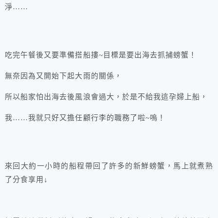
淨……
吃完午餐後又要準備搭船摟~目標是要出海去抓捕螃蟹！
無奈因為又開始下起大雨的關係，
所以船家怕出海去後風浪會過大，於是不給我這孕婦上船，
我……我就只好又擔任顧行李的職務了啦~嗚！
來回大約一小時的船程帶回了許多的新鮮螃蟹，馬上就煮熟
了分食享用↓