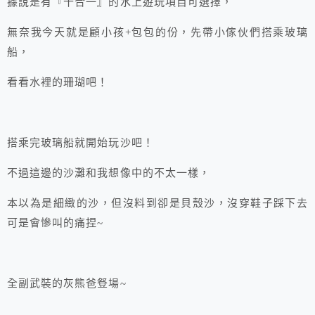
據說是有『十合一』的水上遊玩項目可選擇，
無奈我今天就是顧小孩+包包的份，先帶小傢伙們搭乘玻璃
船，
看看水裡的珊瑚吧！
搭乘完玻璃船就開始玩沙吧！
不過這邊的沙灘和我想像中的不太一樣，
本以為是細緻的沙，但沒料到卻是貝殼沙，沒穿鞋子踩下去
可是會慘叫的痛捏~
全副武裝的灰熊爸豋場~