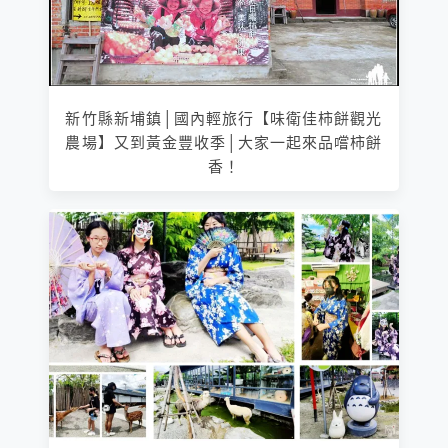
新竹縣新埔鎮│國內輕旅行【味衛佳柿餅觀光
農場】又到黃金豐收季│大家一起來品嚐柿餅
香！