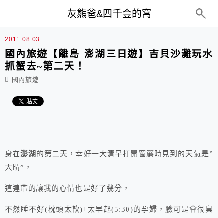
top-menu
灰熊爸&四千金的窩
2011.08.03
國內旅遊【離島-澎湖三日遊】吉貝沙灘玩水
抓蟹去~第二天！
國內旅遊
身在
澎湖
的第二天，幸好一大清早打開窗簾時見到的天氣是”
大晴”，
這連帶的讓我的心情也是好了幾分，
不然睡不好(枕頭太軟)+太早起(5:30)的孕婦，臉可是會很臭