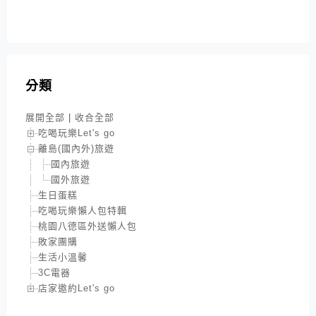
分類
展開全部
|
收合全部
吃喝玩樂Let's go
離島(國內外)旅遊
國內旅遊
國外旅遊
生日蛋糕
吃喝玩樂懶人包特輯
桃園八德區外送懶人包
敗家團購
生活小溫馨
3C電器
店家邀約Let's go