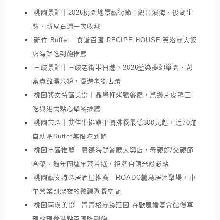
桃園景點｜2026桃園地景藝術節！觀音濱海、後湖生
態、新屋石滬一次收藏
新竹 Buffet｜食譜百匯 RECIPE HOUSE 芙洛麗大飯
店海鮮吃到飽推薦
三峽景點｜三峽老街半日遊，2026藍染夢幻樂園、彭
富貴雞湯米粉，漫遊老街古蹟
桃園藝文特區美食｜晶粵軒烤鴨餐廳，桌邊片皮鴨三
吃與港式點心聚餐推薦
桃園市區｜艾佳牛排館平價排餐最低300元起，近70道
自助吧Buffet無限吃到飽
桃園市區推薦｜廣德海鮮餐廳大興店，母親節/父親節
合菜、過年圍爐年菜首選，招牌白鯧米粉必點
桃園藝文特區居酒屋推薦｜ROADO麓島居酒聚場，中
午營業到深夜的微醺聚餐空間
桃園南崁美食｜青青格麗絲莊園 在歐風婚宴會館慢享
現點現做港點百匯吃到飽