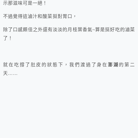
示那滋味可是一絕！
不過覺得這滷汁和酸菜挺對胃口，
除了口感頗佳之外還有淡淡的月桂葉香氣~算是挺好吃的滷菜
了！
就在吃撐了肚皮的狀態下，我們渡過了身在
澎湖
的第二
天……