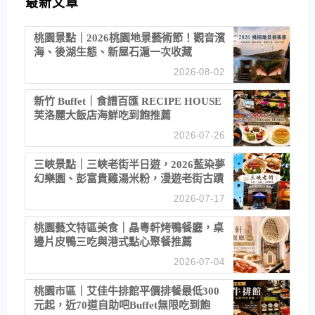
最新文章
桃園景點｜2026桃園地景藝術節！觀音濱
海、後湖生態、新屋石滬一次收藏
2026-08-02
新竹 Buffet｜食譜百匯 RECIPE HOUSE
芙洛麗大飯店海鮮吃到飽推薦
2026-07-26
三峽景點｜三峽老街半日遊，2026藍染夢
幻樂園、彭富貴雞湯米粉，漫遊老街古蹟
2026-07-17
桃園藝文特區美食｜晶粵軒烤鴨餐廳，桌
邊片皮鴨三吃與港式點心聚餐推薦
2026-07-04
桃園市區｜艾佳牛排館平價排餐最低300
元起，近70道自助吧Buffet無限吃到飽