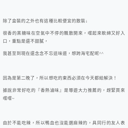
除了盒裝的之外也有這種比較便宜的散裝↓
很香的黑糖味在空氣中不停的飄散開來，嚐起來軟綿又好入
口，重點是還不甜膩，
我甚至到現在還念念不忘這味道，想跨海宅配呢^^
因為是第二晚了，所以想吃的東西必須在今天都給解決！
據說非常好吃的『香熱滷味』是導遊大力推薦的，趕緊買來
嚐嚐~
由於不能吃辣，所以鴨血也沒能選麻辣的，具同行的友人表