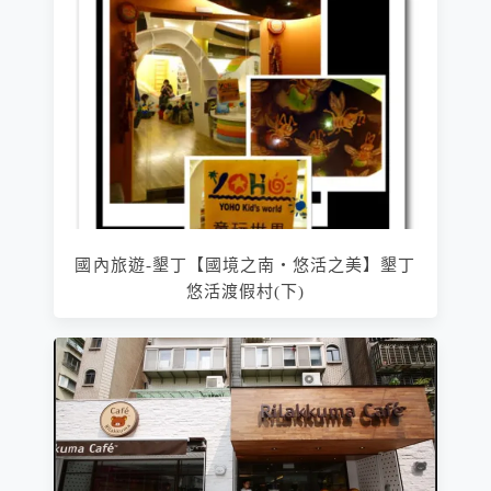
國內旅遊-墾丁【國境之南‧悠活之美】墾丁
悠活渡假村(下)