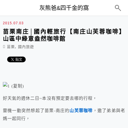
top-menu
灰熊爸&四千金的窩
2015.07.03
苗栗南庄│國內輕旅行【南庄山芙蓉咖啡】
山區中綠意盎然咖啡館
,
苗栗
國內旅遊
好天氣的週休二日~本沒有預定要去哪的行程，
靈機一動突然想起了苗栗-南庄的
山芙蓉咖啡
，邀了弟弟與老
媽一起同行，