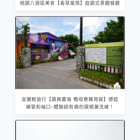
桃園八德區美食【香草風情】庭園式景觀餐廳
宜蘭輕旅行【廣興農場 鴨母寮豬哥窟】撩起
褲管和袖口~體驗超有趣的摸蜆兼洗褲！