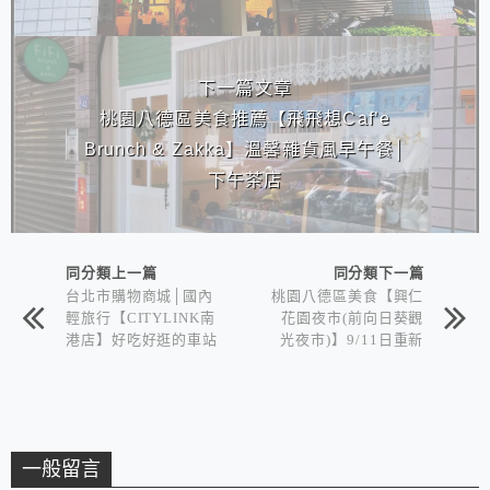
下一篇文章
桃園八德區美食推薦【飛飛想Caf’e
Brunch & Zakka】溫馨雜貨風早午餐│
下午茶店
同分類上一篇
同分類下一篇
台北市購物商城│國內
桃園八德區美食【興仁
輕旅行【CITYLINK南
花園夜市(前向日葵觀
港店】好吃好逛的車站
光夜市)】9/11日重新
購物商城
開幕~
一般留言