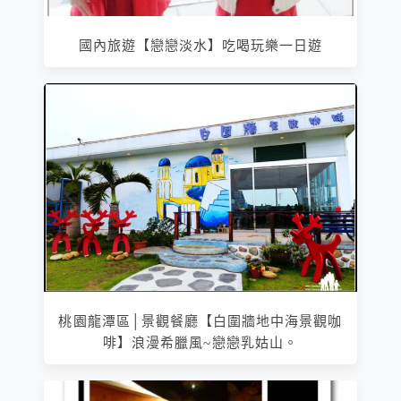
國內旅遊【戀戀淡水】吃喝玩樂一日遊
桃園龍潭區│景觀餐廳【白圍牆地中海景觀咖
啡】浪漫希臘風~戀戀乳姑山。