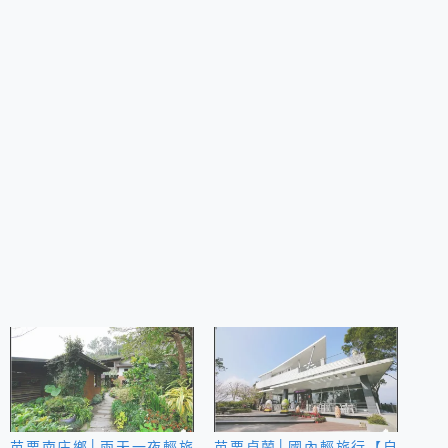
苗栗南庄鄉│兩天一夜輕旅
苗栗卓蘭│國內輕旅行【自