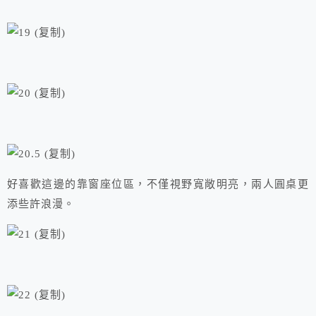
好喜歡這邊的靠窗座位區，不僅視野寬敞明亮，兩人圓桌更
添些許浪漫。