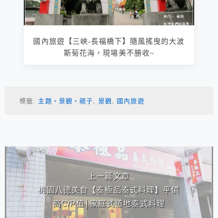
國內旅遊【三峽-長福橋下】隨風搖曳的大波
斯菊花海，現場美不勝收~
標籤:
主題‧景觀‧親子
,
景觀
,
國內旅遊
相連文章
上一篇文章
桃園八德美食【泰極品泰式料理】平價
高C/P值│家庭式道地泰式料理