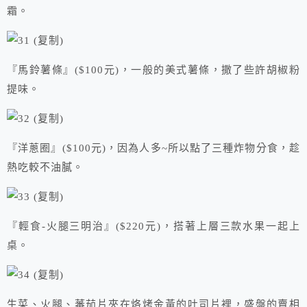
霜。
『馬鈴薯條』($100元)，一般的美式薯條，撒了些許胡椒粉
提味。
『洋蔥圈』($100元)，因為人多~所以點了三種炸物分食，趁
熱吃較不油膩。
『輕食-火腿三明治』($220元)，搭著上層三款水果一起上
桌。
生菜、火腿、蕃茄片夾在烙烤金黃的吐司片裡，盛盤的賣相